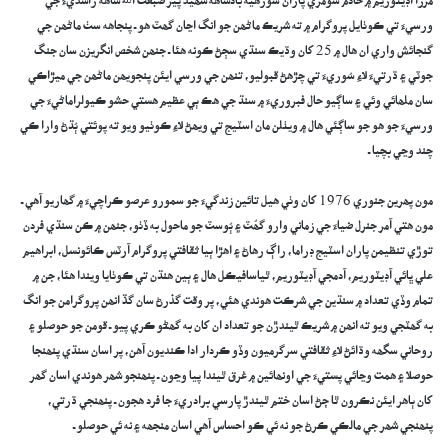
مرزا آڊيٽوريم ۾ خادم سومري پاران سورھيه بادشاھه شھيد پير صبغت الله شاھه راشديءَ جي
ورسيءَ تي ڪوٺايل پروگرام ۾ ته شريڪ ماڻھن جو انگ اڃان گھٽ ھو ـ پنجاھه سٺ ماڻھن جي
گنجائش واري ان ھال ۾ 25 کان وڌيڪ سنڌي سڄڻ ڪونه ھئا ـ جنھن شخص انگريزن سان جنگ
جوٽي ۽ ڌرتيءَ لاءِ سُوريءَ تي چڙھڻ قبوليو، تنھن جي ورسي ايئن پنجويھن ماڻھن جي ميڙاڪي
سان ملھائي وئي ۽ ساڳيو حال فبروريءَ ۾ سنڌ جي ھڪ ٻي عظيم ھستي حشو ڪيولراماڻيءَ جي
ورسيءَ جو ھو جو ساڳئي ھال ۾ ويٺلن مان اسٽيج تي ويھڻ لاءِ ڪوٺيو ويو ته پوئتي ٻُڌڻ وارا ڪي
چند وڃي بچيا ـ
مون پھرين جنوري 1976 کان وٺي ھيل تائين زندگيءَ جو سمورو عرصو ڪراچيءَ ۾ گھاريو آھي ـ
مون ھتي آمر جنرل ضياءَ جي زماني وارو گھُٽ ۽ ٻُوسٽ جو ماحول به ڏٺو، جنھن ۾ ڪن سنڌي فردن
توڙي تنظيمن پاران اسٽيج ڊراما، راڳ رھاڻ ۽ اھڙا ٻيا ثقافتي پروگرام آرٽس ڪائونسل، ابراھيم
علي ڀائي آڊيٽوريم، آدمجي آڊيٽوريم، ٿياسافيڪل ھال ۽ ٻين ھنڌن تي ڪوٺايا ويندا ھئا، جن ۾
تمام وڏي تعداد ۾ سنڌين جي شرڪت ھوندي ھئي، پر وقت گذرڻ سان گڏ انھن پروگرامن جو انگ
به گھٽجي ويو ته انھن ۾ شريڪ ٿيندڙن جو تعداد ان کان به گھڻو ڪري پيو ـ قومن جو حوصلو ۽
روحاني سگھه وڌائڻ لاءِ ثقافتي سرگرميون وڏو ڪردار ادا ڪنديون آھن، پر اسان سنڌي پنھنجا
حوصلا ۽ ھمت وڃائي پستيءَ جي اونھائين ۾ غرق ٿيندا پيا وڃون ـ پنھنجو شھر ھوندي اسان گھر
کان ٻاھر ايئن نڪرون ٿا ڄڻ اسان ختم ٿيندڙ پارسي برادريءَ جا فرد ھجون ـ پنھنجي ڌرتي،
پنھنجي شھر جي مالڪي ڪرڻ جو نه ئي ڪو احساس آھي اسان منجھه ۽ نه ئي حوصلو ـ