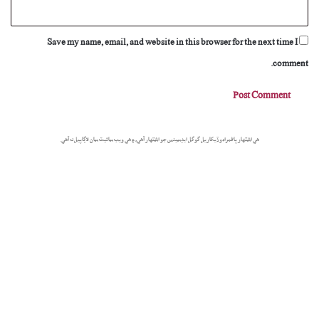
Save my name, email, and website in this browser for the next time I
comment.
هي اشتهار پاڻمرادو ڏيکاريل گوگل ايڊسينس جو اشتهار آهي، ۽ هي ويب سائيٽ سان لاڳاپيل نه آهي.