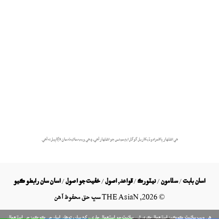
هي اشتهار پاڻمرادو ڏيکاريل گوگل ايڊسينس جو اشتهار آهي، ۽ هي ويب سائيٽ سان لاڳاپيل نه آهي.
اسان بابت
/
سلامون
/
نيٽورڪ
/
قواعد, اصول
/
خفيت جو اصول
/
اسان سان رابطو ڪيو
©
2026
, THE AsiaN سڀ حق محفوظ آھن
ھي ويب سائيٽ ڪوڪيز استعمال ڪري ٿي. سائيٽ جو استعمال جاري رکڻ سان، توهان اسان جي ڪوڪيز جي استعمال