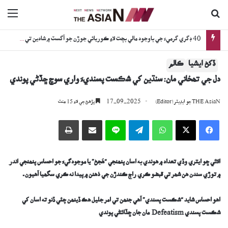
ڳولا جي لاءِ
nu
اڳوڻي چيف جسٽس جي گهر ۽ بئنڪ تي فائرنگ: جاچ دوران نوجوان ڪيئن فوت ٿيو؟
ڏکڻ ايشيا
ڪالم
دل جي تھخاني مان: سنڌين کي شڪست پسنديءَ واري سوچ ڇڏڻي پوندي
17-09-2025
THE AsiaN جو ايڊيٽر (Editor)
پڙھڻ جي لاءِ 15 منٽ
Facebook
X
WhatsApp
Telegram
Line
اي ميل وسيلي ونڊيو
پرنٽ
الائي ڇو ايتري وڏي تعداد ۾ ھوندي به ا
سان
پنھنجي “ھُجڻ” يا موجودگيءَ جو احساس پنھنجي اندر
۾ توڙي سندن ھن شھر تي قبضو ڪري راڄ ڪندڙن جي ذھنن ۾ پيدا نه ڪري سگھيا آھ
يو
ن ـ
اھو احساس شايد “شڪست پسندي” آھي جنھن
ت
ي امر جليل
ھڪ
ڏينھن چئي ڏنو ته اسان کي
شڪست پسندي
Defeatism
مان جان ڇڏائڻي پوندي