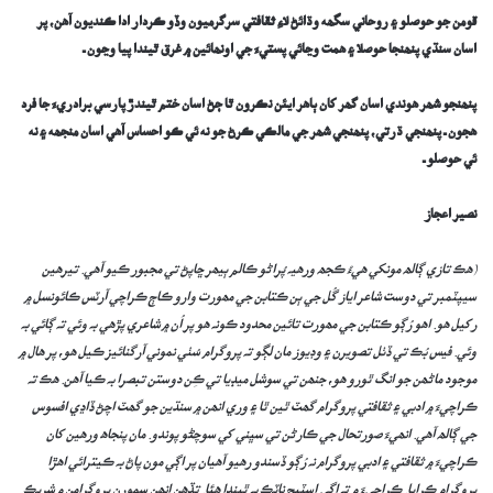
قومن جو حوصلو ۽ روحاني سگھه وڌائڻ لاءِ ثقافتي سرگرميون وڏو ڪردار ادا ڪنديون آھن، پر
اسان سنڌي پنھنجا حوصلا ۽ ھمت وڃائي پستيءَ جي اونھائين ۾ غرق ٿيندا پيا وڃون ـ
پنھنجو شھر ھوندي اسان گھر کان ٻاھر ايئن نڪرون ٿا ڄڻ اسان ختم ٿيندڙ پارسي برادريءَ جا فرد
ھجون ـ پنھنجي ڌرتي، پنھنجي شھر جي مالڪي ڪرڻ جو نه ئي ڪو احساس آھي اسان منجھه ۽ نه
ئي حوصلو ـ
نصير اعجاز
(ھڪ تازي ڳالھ مونکي ھيءُ ڪجھ ورھيہ پُراڻو ڪالم ٻيھر ڇاپڻ تي مجبور ڪيو آھي. تيرھين
سيپٽمبر تي دوست شاعر اياز گُل جي ٻن ڪتابن جي مھورت وارو ڪاڄ ڪراچي آرٽس ڪائونسل ۾
رکيل ھو. اھو رُڳو ڪتابن جي مھورت تائين محدود ڪونہ ھو پر اُن ۾ شاعري پڙھي بہ وئي تہ ڳائي بہ
وئي. فيس بُڪ تي ڏٺل تصويرن ۽ وڊيوز مان لڳو تہ پروگرام سُٺي نموني آرگنائيز ڪيل ھو، پر ھال ۾
موجود ماڻھن جو انگ ٿورو ھو، جنھن تي سوشل ميڊيا تي ڪِن دوستن تبصرا بہ ڪيا آھن. ھڪ تہ
ڪراچيءَ ۾ ادبي ۽ ثقافتي پروگرام گھٽ ٿين ٿا ۽ وري انھن ۾ سنڌين جو گھٽ اچڻ ڏاڍي افسوس
جي ڳالھ آھي. انھيءَ صورتحال جي ڪارڻن تي سڀني کي سوچڻو پوندو. مان پنجاھ ورھين کان
ڪراچيءَ ۾ ثقافتي ۽ ادبي پروگرام نہ رُڳو ڏسندو رھيو آھيان پر اڳي مون پاڻ بہ ڪيترائي اھڙا
پروگرام ڪرايا. ڪراچيءَ ۾ تہ اڳي اسٽيج ناٽڪ بہ ٿيندا ھئا. تڏھن انھن سمورن پروگرامن ۾ شريڪ