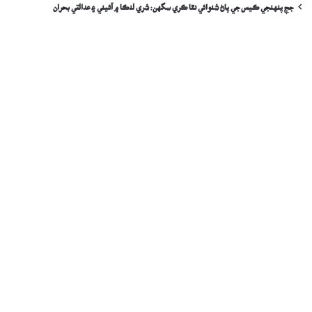
جج پنهنجي ڪيس جي پاڻ شنوائي نٿا ڪري سگهن: شري لنڪا ۾ آئيني ۽ عدالتي بحران