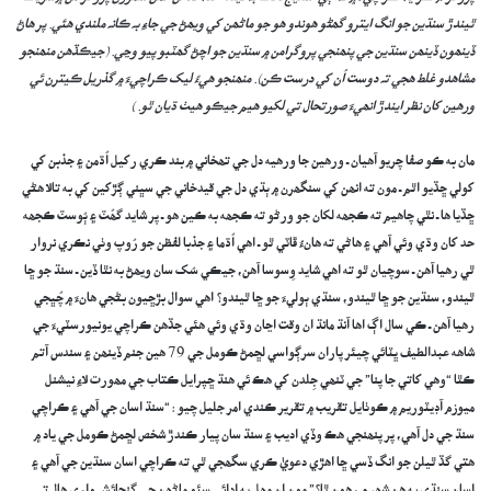
ٿيندڙ سنڌين جو انگ ايترو گھڻو ھوندو ھو جو ماڻھن کي ويھڻ جي جاءِ بہ ڪانہ ملندي ھئي. پر ھاڻ
ڏينھون ڏينھن سنڌين جي پنھنجي پروگرامن ۾ سنڌين جو اچڻ گھٽبو پيو وڃي. (جيڪڏھن منھنجو
مشاھدو غلط ھجي تہ دوست اُن کي درست ڪن). منھنجو ھيءُ ليک ڪراچيءَ ۾ گذريل ڪيترن ئي
ورھين کان نظر ايندڙ انھيءَ صورتحال تي لکيو ھيم جيڪو ھيٺ ڌيان ٿو. )
مان به ڪو صفا چريو آھيان ـ ورھين جا ورھيه دل جي تھخاني ۾ بند ڪري رکيل اُڌمن ۽ جذبن کي
کولي ڇڏيو اٿم ـ مون ته انھن کي سنگھرن ۾ ٻڌي دل جي قيدخاني جي سڀني ڳڙکين کي به تالا ھڻي
ڇڏيا ھا ـ نٿي چاھيم ته ڪجھه لکان جو ورڻو ته ڪجھه به ڪين ھو ـ پر شايد گھُٽ ۽ ٻُوسٽ ڪجھه
حد کان وڌي وئي آھي ۽ ھاڻي ته ھانءُ ڦاٽي ٿو ـ اھي اُڌما ۽ جذبا لفظن جو رُوپ وٺي نڪري نروار
ٿي رھيا آھن ـ سوچيان ٿو ته اھي شايد وِسوسا آھن، جيڪي سُک سان ويھڻ به نٿا ڏين ـ سنڌ جو ڇا
ٿيندو، سنڌين جو ڇا ٿيندو، سنڌي ٻوليءَ جو ڇا ٿيندو؟ اھي سوال بڙڇيون بڻجي ھانءَ ۾ چُڀجي
رھيا آھن ـ ڪي سال اڳ اھا آنڌ مانڌ ان وقت اڃان وڌي وئي ھئي جڏھن ڪراچي يونيورسٽيءَ جي
شاھه عبدالطيف ڀٽائي چيئر پاران سرڳواسي لڇمڻ ڪومل جي 79 ھين جنم ڏينھن ۽ سندس آتم
ڪٿا “وھي کاتي جا پنا” جي ٽنھي جِلدن کي ھڪ ئي ھنڌ ڇپرايل ڪتاب جي مھورت لاءِ نيشنل
ميوزم آڊيٽوريم ۾ ڪوٺايل تقريب ۾ تقرير ڪندي امر جليل چيو : “سنڌ اسان جي آھي ۽ ڪراچي
سنڌ جي دل آھي، پر پنھنجي ھڪ وڏي اديب ۽ سنڌ سان پيار ڪندڙ شخص لڇمڻ ڪومل جي ياد ۾
ھتي گڏ ٿيلن جو انگ ڏسي ڇا اھڙي دعوى ڪري سگھجي ٿي ته ڪراچي اسان سنڌين جي آھي ۽