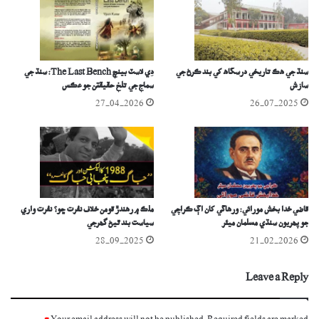
سنڌ جي ھڪ تاريخي درسگاھ کي بند ڪرڻ جي
دِي لاسٽ بينچ The Last Bench: سنڌ جي
سازش
سماج جي تلخ حقيقتن جو عڪس
27-04-2026
26-07-2025
قاضي خدا بخش مورائي: ورھاڱي کان اڳ ڪراچي
ملڪ ۾ رھندڙ قومن خلاف نفرت ڇو؟ نفرت واري
جو پھريون سنڌي مسلمان ميئر
سياست بند ٿيڻ گھرجي
28-09-2025
21-02-2026
Leave a Reply