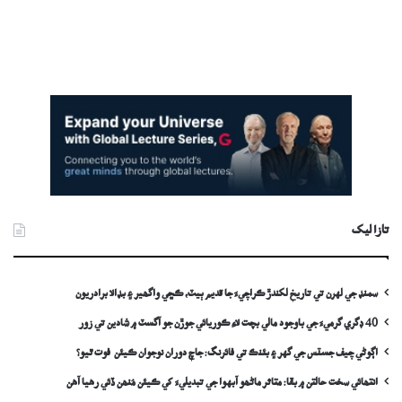
تازا ليک
سمنڊ جي لهرن تي تاريخ لکندڙ ڪراچيءَ جا قديم ٻيٽ، ڪڇي واگھير ۽ بڊالا برادريون
40 ڊگري گرميءَ جي باوجود مالي بچت لاءِ ڪوريائي جوڙن جو آگسٽ ۾ شادين تي زور
اڳوڻي چيف جسٽس جي گهر ۽ بئنڪ تي فائرنگ: جاچ دوران نوجوان ڪيئن فوت ٿيو؟
انتھائي سخت حالتن ۾ بقا: متاثر ماڻھو آبهوا جي تبديليءَ کي ڪيئن مُنھن ڏئي رهيا آهن