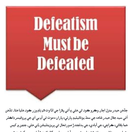
جڏھن حيدر منزل اڃان وڪرو ڪونہ ٿي ھئي ۽ اُتي پلازا جي اڏاوت لاءِ بُلڊوزر ڪونہ ھليا ھئا، تڏھن
اُتي سيد جلال حيدر شاھه جي سنڌ يونائيٽيڊ پارٽيءَ پاران دعوت تي آءِ بي اَي جي پروفيسر ڊاڪٽر
ھما بقائيءَ ڪراچيءَ جي آباديءَ جي بدلجندڙ صورتحال تي پريزينٽيشن ڏني ھئي، جنھن ۾ کيس