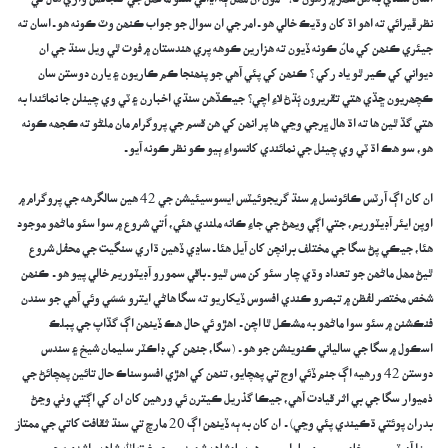
اسان سنڌي به ھن شھر ۾ رھون ٿا؟” مون ان مھل ٻه اڍائي سئو ماڻھن جي گنجائش واري ھال تي
نظر ڦيرائي ته اھو اڌ کان وڌيڪ خالي ھو ـ امر جي ان سوال جو جواب ڪنھن وٽ ڪونه ھو ـ اسان ته
جيئري ڪنھن کي مانُ ڪونه ڏيون ته ھزارين ڪوھه پري ھندستان ۾ فوت ٿي ويل سنڌ جي ان
ديواني کي ڪير ٿو ياد رکي ؟ ڪنھن کي پئي آھي جو پنھنجا ڪم ڪاريون ۽ يارن دوستن سان
ڪچھريون ڇڏي ھتي تقريرون ٻُڌڻ لاءِ اچي؟ جيڪڏھن سنڌي اخبارن ۽ ٽي وي چينلن جا نمائندا به
ھتي گڏ ٿين ھا ته اڌ ھال ڀرجي وڃي ھا پر انھن کي ھن قسم جي پروگرام مان ملڻو ته ڪجھه ڪونه
ھو، سو ھڪ اڌ ٽي وي چينل جي نمائندي کانسواءِ ٻيو ڪو نظر ڪونه آيو ـ
ان کان اڳ آرٽس ڪائونسل ۾ سنڌ گريجوئيٽس ايسوسيئيشن جي 42 ھين سالگرھه جي پروگرام ۾
اوپن ايئر آڊيٽوريم، جتي اڳي ويھڻ جي جاءِ ڪانه ملندي ھئي، اُتي شروع ۾ سوا سئو ماڻھو موجود
ھئا، جيڪي پڻ سگا جي مختلف برانچن کان آيل ھئا ـ ساڍي ڏھين ڌاري سنگيت جي محفل شروع
ٿيڻ مھل ماڻھن جو تعداد وڌي چار سئو کن مس ٿيو ـ باقي سمورو آڊيٽوريم خالي پيو ھو ـ ڪنھن
شخص مختصر لفظن ۾ تبصرو ڪندي افسوس ڏيکاريو ته سگا ھاڻي ايترو سُسُي وئي آھي جو سندن
فنڪشنن ۾ سئو سوا ماڻھو به مشڪل ٿا اچن ـ اھڙو ئي حال ھڪ ڏينھن اڳ گڏاپ جي پبلڪ
اسڪول ۾ سگا جي سالياني ڪنوينشن جو ھو ـ (سگا، جنھن کي ڊاڪٽر سليمان شيخ ۽ سندس
دوستن 42 ورھيه اڳ جنم ڏئي اوج تي پھچايو، تنھن کي اھڙي افسوسناڪ حال تائين پھچائڻ جي
ذميوار سگا جي بي اثر قيادت آھي، جيڪا گذريل ڪيترن ئي ورھين کان ان کي اڳتي وٺي وڃڻ
بدران پوئتي ڌڪيندي پئي وڃي) ـ ان کان به ٻه ڏينھن اڳ 20 مارچ تي سنڌ ثقافت کاتي جي ممتاز