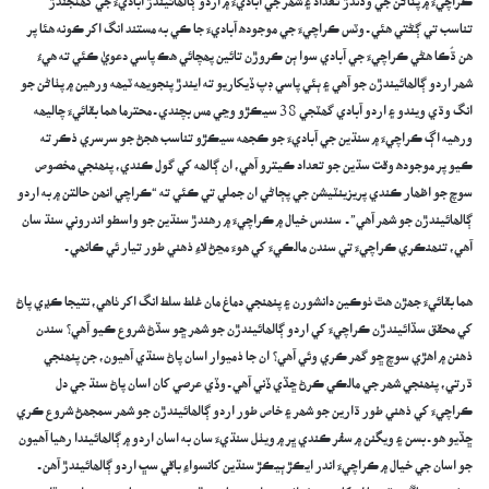
ڪراچيءَ ۾ پٺاڻن جي وڌندڙ تعداد ۽ شھر جي آباديءَ ۾ اردو ڳالھائيندڙ آباديءَ جي گھٽجندڙ
تناسب تي ڳڻتي ھئي ـ وٽس ڪراچيءَ جي موجوده آباديءَ جا ڪي به مستند انگ اکر ڪونه ھئا پر
ھن ڌُڪا ھڻي ڪراچيءَ جي آبادي سوا ٻن ڪروڙن تائين پھچائي ھڪ پاسي دعوى ڪئي ته ھيءُ
شھر اردو ڳالھائيندڙن جو آھي ۽ ٻئي پاسي ڊپ ڏيکاريو ته ايندڙ پنجويھه ٽيھه ورھين ۾ پٺاڻن جو
انگ وڌي ويندو ۽ اردو آبادي گھٽجي 38 سيڪڙو وڃي مس بچندي ـ محترما ھما بقائيءَ چاليھه
ورھيه اڳ ڪراچيءَ ۾ سنڌين جي آباديءَ جو ڪجھه سيڪڙو تناسب ھجڻ جو سرسري ذڪر ته
ڪيو پر موجوده وقت سڌين جو تعداد ڪيترو آھي، ان ڳالھه کي گول ڪندي، پنھنجي مخصوص
سوچ جو اظھار ڪندي پريزينٽيشن جي پڄاڻي ان جملي تي ڪئي ته “ڪراچي انھن حالتن ۾ به اردو
ڳالھائيندڙن جو شھر آھي” ـ سندس خيال ۾ ڪراچيءَ ۾ رھندڙ سنڌين جو واسطو اندروني سنڌ سان
آھي، تنھنڪري ڪراچيءَ تي سندن مالڪيءَ کي ھوءَ مڃڻ لاءِ ذھني طور تيار ئي ڪانھي ـ
ھما بقائيءَ جھڙن ھٿ ٺوڪين دانشورن ۽ پنھنجي دماغ مان غلط سلط انگ اکر ٺاھي، نتيجا ڪڍي پاڻ
کي محقق سڏائيندڙن ڪراچيءَ کي اردو ڳالھائيندڙن جو شھر ڇو سڏڻ شروع ڪيو آھي؟ سندن
ذھنن ۾ اھڙي سوچ ڇو گھر ڪري وئي آھي؟ ان جا ذميوار اسان پاڻ سنڌي آھيون، جن پنھنجي
ڌرتي، پنھنجي شھر جي مالڪي ڪرڻ ڇڏي ڏني آھي ـ وڏي عرصي کان اسان پاڻ سنڌ جي دل
ڪراچيءَ کي ذھني طور ڌارين جو شھر ۽ خاص طور اردو ڳالھائيندڙن جو شھر سمجھڻ شروع ڪري
ڇڏيو ھو ـ بسن ۽ ويگنن ۾ سفر ڪندي ڀر ۾ ويٺل سنڌيءَ سان به اسان اردو ۾ ڳالھائيندا رھيا آھيون
جو اسان جي خيال ۾ ڪراچيءَ اندر ايڪڙ ٻيڪڙ سنڌين کانسواءِ باقي سڀ اردو ڳالھائيندڙ آھن ـ