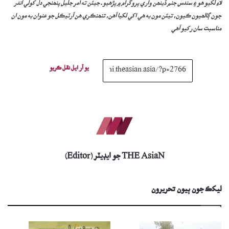
لاءِ لکيو ھو ۽ سندس جنم ڏينھن واري پروگرام ۾ پڙھيو ـ جيئن ته امر جليل پنھنجي دل کولي اندر
جون ڳالھيون ڪيون، تيئن مون به ھي اکي لکيا آھن، تنھنڪري ھن آرٽيڪل جو عنوان به مون ان
مناسبت سان رکيو آھي
يو آر ايل نقل ڪريو
THE AsiaN جو ايڊيٽر (Editor)
ليکڪ جون ٻيون تحريرون