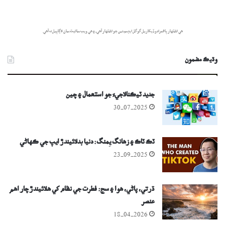
هي اشتهار پاڻمرادو ڏيکاريل گوگل ايڊسينس جو اشتهار آهي، ۽ هي ويب سائيٽ سان لاڳاپيل نه آهي.
وڌيڪ مضمون
جديد ٽيڪنالاجيءَ جو استعمال ۽ چين
30-07-2025
ٽڪ ٽاڪ ۽ زهانگ يِمنگ: دنيا بدلائيندڙ ايپ جي ڪهاڻي
23-09-2025
ڌرتي، پاڻي، ھوا ۽ سج: فطرت جي نظام کي ھلائيندڙ چار اهم
عنصر
18-04-2026