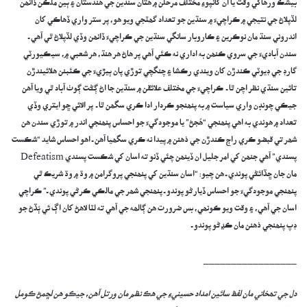
بيشڪ ورھاڱي وقت يا ان کانپوءِ مختلف مرحلن ۾ ھتان سنڌين جي ھندستان ۽ ٻين ملڪن ڏانھن
لڏپلاڻ جي نتيجي ۾ ڪراچيءَ ۾ سنڌين جو تعداد گھٽجي ويو ھو، پر ستر واري ڏھاڪي کان
اندروني سنڌ مان نوڪرين ۽ ڪاروبار سانگي سنڌين جي ڪراچيءَ ڏانھن وڏي لڏپلاڻ ٿي آھي ـ
سندن آباديءَ جي سروي ڪنھن به اداري نه ڪئي آھي پر ھاڻ ھر ھنڌ، ھر شعبي ۾، سيڪيورٽي
گارڊ جي ڊيوٽي ڪندڙن کان ويندي رڪشا ۽ چنگچي توڙي پان ٻيڙيءَ جي ڪئبنن ھلائيندڙن
تائين سنڌي نظر اچن ٿا ـ ڪراچيءَ جي مختلف علائقن ۾ سنڌين جا اڻ ڳڻت ڳوٺ آباد ٿي ويا آھن
جيڪي چونڊن واري سياست ۾ به پنھنجو ڪردار ادا ڪري سگھن ٿا ـ پر الائي ڇو ايتري وڏي
تعداد ۾ ھوندي به اھي پنھنجي “ھُجڻ” يا موجودگيءَ جو احساس پنھنجي اندر ۾ توڙي سندن ھن
شھر تي قبضو ڪري راڄ ڪندڙن جي ذھنن ۾ پيدا نه ڪري سگھيا آھن ـ اھو احساس شايد “شڪست
پسندي” آھي جنھن کي امر جليل ان ڏينھن چئي ڏنو ته اسان کي شڪست پسندي Defeatism
مان جان ڇڏائڻي پوندي ـ ھن چيو: “اسان سنڌين کي پنھنجي پروگرامن ۾ وڌ ۾ وڌ شريڪ ٿي
پنھنجي موجودگيءَ جو احساس ڏيارڻو پوندو ـ پنھنجي شھر جي مالڪي ڪرڻي پوندي ـ” ڪراچي
اسان جي آھي، ۽ وقت ويو ڪونھي، بس ضرورت ھن ڳالھه جي آھي ته لٽا لاھڻ کان اڳ ئي ٻُڏڻ جو
ڊپ پنھنجي ذھنن مان ڪڍڻو پوندو ـ
_________________
دل جي تھخاني مان لفظ سائين امداد حسينيءِ جي ھڪ نظم مان ورتل آھن، جيڪو ھن لڇمڻ ڪومل