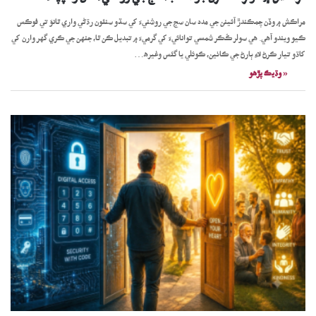
مراڪش ۾ وڏن چمڪندڙ آئينن جي مدد سان سج جي روشنيءَ کي سڌو سنئون رڌڻي واري ٿانوَ تي فوڪس
ڪيو ويندو آهي. هي سولر ڪُڪر شمسي توانائيءَ کي گرميءَ ۾ تبديل ڪن ٿا، جنهن جي ڪري گهر وارن کي
کاڌو تيار ڪرڻ لاءِ ٻارڻ جي ڪاٺين، ڪوئلي يا گئس وغيره…
« وڌيڪ پڙھو