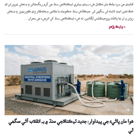
فنلينڊ جي سرد ملڪ مان نڪتل هيءَ سينڊ بيٽري ٽيڪنالاجي سنڌ جي گرم ريگستانن ۽ صنعتي ضرورتن لاءِ
هڪ نئين اميد ثابت ٿي سگهي ٿي. جيڪڏهن سنڌ حڪومت يا مقامي صنعتڪار ونڊ ڪوريڊور ۽ صنعتي
زونن ۾ ان جا پائلٽ پروجيڪٽس لڳائين، ته هيءَ ٽيڪنالاجي سنڌ کي انرجيءَ جي بحران…
« وڌيڪ پڙھو
هوا مان پاڻيءَ جي پيداوار: جديد ٽيڪنالاجي سنڌ ۾ بہ انقلاب آڻي سگھي
ٿي