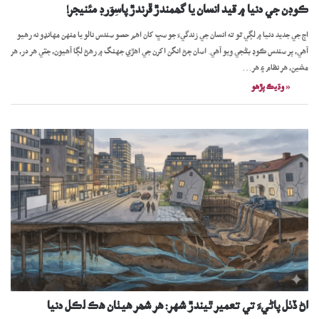
ڪوڊن جي دنيا ۾ قيد انسان يا گھمندڙ ڦرندڙ پاسِوَرڊ مئنيجر!
اڄ جي جديد دنيا ۾ لڳي ٿو ته انسان جي زندگيءَ جو سڀ کان اهم حصو سندس نالو يا منهن مهانڊو نه رهيو
آهي، پر سندس ڪوڊ بڻجي ويو آهي. اسان ڄڻ انگن اکرن جي اهڙي جهنگ ۾ رهڻ لڳا آهيون، جتي هر در، هر
مشين، هر نظام ۽ هر…
« وڌيڪ پڙھو
اڻ ڏٺل پاڻيءَ تي تعمير ٿيندڙ شهر: ھر شھر ھيٺان ھڪ لڪل دنيا