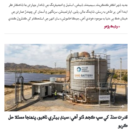
جديد شهر اڪثر ڪنڪريٽ، سيمينٽ، شيشي، اسٽيل ۽ انجنيئرنگ جي شاندار مهارتن جا شاهڪار نظر
ايندا آهن. پر تڏهن به رستن، شاپنگ مالن، پلين، اپارٽمينٽن، سرنگهن ۽ آسمان کي ڇهندڙ عمارتن جي
هيٺان هڪ ٻي دنيا به موجود هوندي آهي، جيڪا خاموشيءَ سان انهن جي استحڪام کي ڪنٽرول ڪندي
آهي،…
« وڌيڪ پڙھو
قدرت سنڌ کي سڀ ڪجھ ڏنو آھي: سينڊ بيٽري ٺاھيو، پنھنجا مسئلا حل
ڪريو