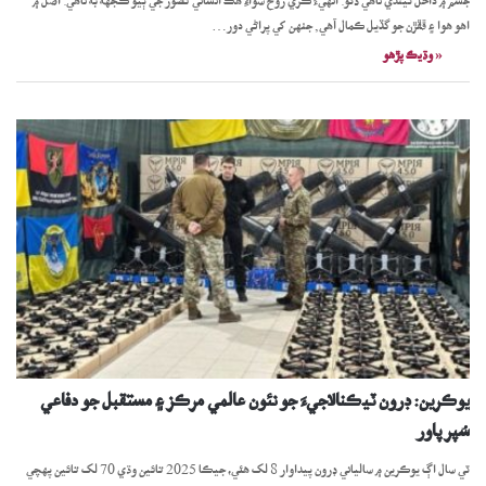
جسم ۾ داخل ٿيندي ناهي ڏٺو. انهيءَ ڪري روح سواءِ هڪ انساني تصور جي ٻيو ڪجهه به ناهي. اصل ۾
اهو هوا ۽ ڦڦڙن جو گڏيل ڪمال آهي, جنهن کي پراڻي دور…
« وڌيڪ پڙھو
يوڪرين: ڊرون ٽيڪنالاجيءَ جو نئون عالمي مرڪز ۽ مستقبل جو دفاعي
سُپر پاور
ٽي سال اڳ يوڪرين ۾ سالياني ڊرون پيداوار 8 لک هئي، جيڪا 2025 تائين وڌي 70 لک تائين پهچي