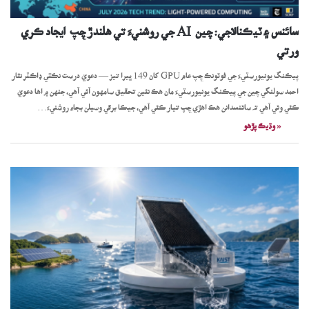
سائنس ۽ ٽيڪنالاجي: چين AI جي روشنيءَ تي هلندڙ چِپ ايجاد ڪري
ورتي
پيڪنگ يونيورسٽيءَ جي فوٽونڪ چِپ عام GPU کان 149 ڀيرا تيز — دعويٰ درست نڪتي ڊاڪٽر نثار
احمد سولنگي چين جي پيڪنگ يونيورسٽيءَ مان هڪ نئين تحقيق سامهون آئي آهي، جنهن ۾ اها دعويٰ
ڪئي وئي آهي تہ سائنسدانن هڪ اهڙي چِپ تيار ڪئي آهي، جيڪا برقي وسيلن بجاءِ روشنيءَ…
« وڌيڪ پڙھو