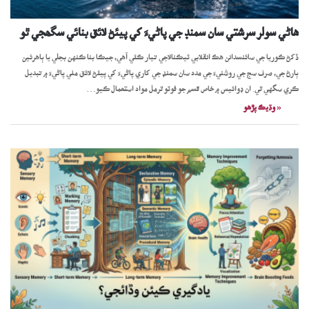
ھاڻي سولر سرشتي سان سمنڊ جي پاڻيءَ کي پيئڻ لائق بنائي سگھجي ٿو
ڏکڻ ڪوريا جي سائنسدانن هڪ انقلابي ٽيڪنالاجي تيار ڪئي آهي، جيڪا بنا ڪنهن بجلي يا ٻاهرئين
ٻارڻ جي، صرف سج جي روشنيءَ جي مدد سان سمنڊ جي کاري پاڻيءَ کي پيئڻ لائق مٺي پاڻيءَ ۾ تبديل
ڪري سگهي ٿي. ان ڊوائيس ۾ خاص قسم جو فوٽو ٿرمل مواد استعمال ڪيو…
« وڌيڪ پڙھو