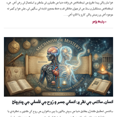
هوا مان پاڻي پيدا ڪرڻ جي ٽيڪنالاجي هن وقت دنيا جي ڪيترن ئي ملڪن ۾ استعمال ٿي رهي آهي. هيءَ
ٽيڪنالاجي مستقبل ۾ سنڌ جي ٿر جهڙن علائقن لاءِ به هڪ معجزو ثابت ٿي سگهي ٿي، جتي هوا ۾ گھِم ته
موجود آهي پر زميني پاڻي کارو يا اڻلڀ آهي.…
« وڌيڪ پڙھو
انسان، سائنس جي نظر ۾: انساني جسم ۽ رُوح جي فلسفي جي ڇنڊڇاڻ
سائنسي تحقيق ڪندڙن مطابق دنيا جي سڀني ماڻهن يا ٻين ساهوارن جي روح کي ڪنهن بہ نڪرندي يا