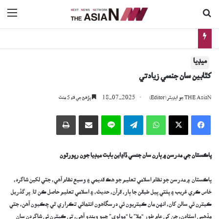
ڳولا جي لاءِ
nu
اڳوڻي چيف جسٽس جي گهر ۽ بئنڪ تي فائرنگ: جاچ دوران نوجوان ڪيئن فوت ٿيو؟
ميڊيا
کُٿابين سان جنسي زيادتي
18-07-2025
THE AsiaN جو ايڊيٽر (Editor)
پڙھڻ جي لاءِ 5 منٽ
Facebook
X
WhatsApp
Telegram
Line
اي ميل وسيلي ونڊيو
پرنٽ
پاڪستان جي مدرسن ۾ ٻارن سان جنسي ڏاڍاين بابت ميڊيا جون رپورٽون
پاڪستان ۾ مدرسن جو نظام اسلامي تعليم جو هڪ قديمي ۽ وسيع نظام آهي، جتي لکين شاگرد،
خاص ڪري غريب ۽ پٺتي پيل طبقن جا ٻار، قرآن، حديث، ۽ اسلامي تعليم حاصل ڪن ٿا. پر گذريل
ڪيترن ئي سالن کان، انهن مان ڪيتريون ئي درسگاهون انتھائي تڪراري ٿي چڪيون آهن، جتي
مذهبي استادن، جن کي عام طور “ملا” يا “مولوي” چيو ويندو آهي، تي ڪيترن ئي شاگردن سان