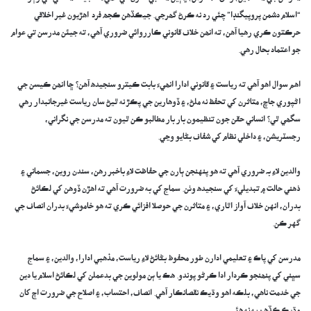
“اسلام دشمن پروپيگنڊا” چئي رد نه ڪرڻ گھرجي. جيڪڏهن ڪجھ فرد اھڙيون غير اخلاقي
حرڪتون ڪري رهيا آهن، ته انھن خلاف قانوني ڪارروائي ضروري آهي، ته جيئن مدرسن تي عوام
جو اعتماد بحال رهي.
اهم سوال اهو آهي ته رياست ۽ قانوني ادارا انھيءَ بابت ڪيترو سنجيده آهن؟ ڇا انھن ڪيسن جي
اڻپوري جاچ، متاثرن کي تحفظ نه ملڻ، ۽ ڏوهارين جي پڪڙ نه ٿيڻ سان رياست غيرجانبدار رهي
سگھي ٿي؟ انساني حقن جون تنظيمون بار بار مطالبو ڪن ٿيون ته مدرسن جي نگراني،
رجسٽريشن، ۽ داخلي نظام کي شفاف بڻايو وڃي.
والدين لاءِ بہ ضروري آهي ته هو پنهنجن ٻارن جي حفاظت لاءِ باخبر رهن، سندن روين، جسماني ۽
ذهني حالت ۾ تبديليءَ کي سنجيده وٺن. سماج کي به ضرورت آهي ته اهڙن ڏوهن کي لڪائڻ
بدران، انهن خلاف آواز اٿاري، ۽ متاثرن جي حوصلا افزائي ڪري ته هو خاموشيءَ بدران انصاف جي
گهر ڪن.
مدرسن کي پاڪ ۽ تعليمي ادارن طور محفوظ بڻائڻ لاءِ رياست، مذهبي ادارا، والدين، ۽ سماج
سڀني کي پنھنجو ڪردار ادا ڪرڻو پوندو. هڪ يا ٻن مولوين جي بدعملن کي لڪائڻ اسلام يا دين
جي خدمت ناهي، بلڪه اهو وڌيڪ نقصانڪار آهي. انصاف، احتساب، ۽ اصلاح جي ضرورت اڄ کان