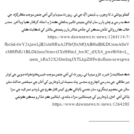
وڌيڪ ڪڏهن به نه هئي.
گھڻو پوئتي نہ ٿا وڃون، ٻہ ڏينھن اڳ جي ئي رپورٽ ميڊيا ۾ آئي آھي جنھن موجب مُظفرڳڙھ جي
ھڪ مدرسي ۾ چئن ٻارن سان اڍائي مھينن تائين بدفعلي ڪندڙ ٻہ استاد گرفتار ڪيا ويا آھن. سندن
خلاف ڪارروائي تڏھن ممڪن ٿي جڏھن مُتاثر ٻارن پنھنجي مائٽن کي شڪايت ڪئي.
(https://www.dawnnews.tv/news/1264114/?
fbclid=IwY2xjawLjB2xleHRuA2FlbQIxMQABHuBlKDUnmA0nV
cMHfMU1BLOkIsnxNrmvt3XrHHmJ_hwJC_dXX4_pwrf6N6vL_
aem_xRu52X2GmIzqJXTLkpZHfw&sfnsn=scwspwa)
ھڪ ھمٿائيندڙ خبر بہ تازو ميڊيا تي رپورٽ ٿي آھي جنھن موجب خيبرپختونخواھ صوبي جي لوئر
دِير علائقي جي مدرسي انچارج ۽ سندس پُٽ سميت ٽن ڏوھارين کي اُتان جي سيشنس عدالت ستن
سالن جي معصوم نينگريءَ سان جنسي ڏاڍائي ڪري کيس قتل ڪرڻ جي ڏوھ ۾ عمر قيد جي سزا
ٻُڌائي آھي. اھڙن ڏوھارين کي جيستائين سزا نہ ملندي، ايتائين ڪو سُڌارو ممڪن ڪونھي.
https://www.dawnnews.tv/news/1264208
_________________