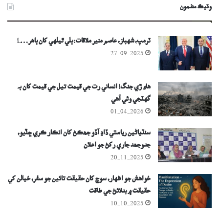
وڌيڪ مضمون
ٽرمپ، شهباز، عاصم منير ملاقات: ٻلي ٿيلهي کان ٻاهر….!
27-09-2025
هاءِ ڙي جنگ! انساني رت جي قيمت تيل جي قيمت کان بہ
گهٽجي وئي آهي
01-04-2026
سنڌياڻين رياستي ڏاڍ آڏو جھڪڻ کان انڪار ڪري ڇڏيو،
جدوجھد جاري رکڻ جو اعلان
20-11-2025
خواهش جو اظهار، سوچ کان حقيقت تائين جو سفر، خيالن کي
حقيقت ۾ بدلائڻ جي طاقت
10-10-2025