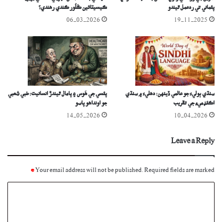
پئماني تي ردعمل ٿيندو
ڪيسيتائين ڪَلُور ڪندي رهندي؟
06-03-2026
19-11-2025
سنڌي ٻوليءَ جو عالمي ڏينهن: دهليءَ ۾ سنڌي
پئسي جي هَوس ۽ پامال ٿيندڙ انسانيت: طبي شعبي
اڪئڊميءِ جي تقريب
جو اونداهو پاسو
14-05-2026
10-04-2026
Leave a Reply
*
Your email address will not be published.
Required fields are marked
C
o
m