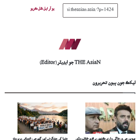
يو آر ايل نقل ڪريو
THE AsiaN جو ايڊيٽر (Editor)
ليکڪ جون ٻيون تحريرون
صوبن جي ورھاڱي واري ڪنھن بہ قدم خلاف وڏي
دنيا کي جنگ نہ، امن گهرجي: انساني بربريت