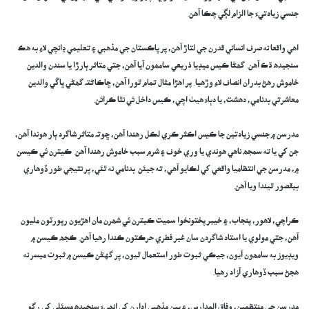
جنسي زيادتيءَ جا الزام لڳي چڪا آهن.
اهي واقعا نه صرف انساني قدرن جي لتاڙ آهن، پر پاڪستان جي مذهبي ۽ تعليمي ڍانچي لاءِ به هڪ
سنجيده ڌڪ آهن. گھڻا ڪيس ميڊيا ذريعي سامھون آيا آهن، جتي متاثر ٻارڙا يا سندن والدين
خاموش رهڻ بدران انصاف لاءِ وڙهيا. پر اهڙا مثال تمام ٿورا آهن، ڇاڪاڻ⁠تہ گھڻي ڀاڱي والدين
معاشرتي بدنامي، دهشت، يا دٻاءَ هيٺ اچي، ڪيس داخل ئي نٿا ڪرائن.
مدرسن ۾ جنسي زيادتين جا ڪيس اڪثر ڪري لڪل رهندا آهن، ڇو⁠تہ متاثر شاگرد ٻار هوندا آهن،
جن کي يا ته سمجھ ناهي هوندي يا وري خوف ۽ شرم سبب خاموش رهندا آهن. ڪيترن ئي ڪيسن
۾، مدرسن جي انتظاميا واقعي کي لڪايو آهي، ته جيئن بدنامي نه ٿئي، پر نتيجي طور ڏوهاري
بيقصور ٿيندا ويا آهن.
ڪراچي، لاهور، پنجاب، ۽ خيبر پختونخوا سميت ڪيترن ئي شھرن مان اهڙيون رپورٽون مليون
آهن، جتي مولوي يا استاد شاگردن سان غير فطري حرڪتون ڪندا رهيا آهن. ڪجھ ڪيسن ۾
ويڊيوز به سامھون آيون، جيڪي ثبوت طور استعمال ٿيون، پر گهڻن ڪيسن ۾ ثبوت ميسر نه
هجڻ سبب ڏوهاري آزاد رهيا.
مدرسن جي منتظمين، وفاق المدارس، ۽ ٻين مذهبي ادارن کي انھيءَ سنجيده مسئلي کي رڳو