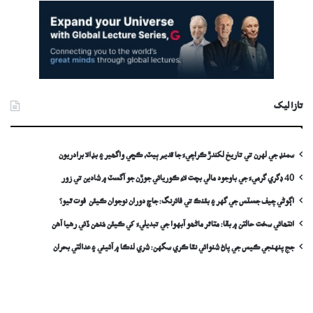
تازا ليک
سمنڊ جي لهرن تي تاريخ لکندڙ ڪراچيءَ جا قديم ٻيٽ، ڪڇي واگھير ۽ بڊالا برادريون
40 ڊگري گرميءَ جي باوجود مالي بچت لاءِ ڪوريائي جوڙن جو آگسٽ ۾ شادين تي زور
اڳوڻي چيف جسٽس جي گهر ۽ بئنڪ تي فائرنگ: جاچ دوران نوجوان ڪيئن فوت ٿيو؟
انتھائي سخت حالتن ۾ بقا: متاثر ماڻھو آبهوا جي تبديليءَ کي ڪيئن مُنھن ڏئي رهيا آهن
جج پنهنجي ڪيس جي پاڻ شنوائي نٿا ڪري سگهن: شري لنڪا ۾ آئيني ۽ عدالتي بحران