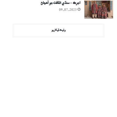
اجرڪ – سنڌي ثقافت جو اُھڃاڻ
09-07-2025
وڌيڪ ڏيکاريو