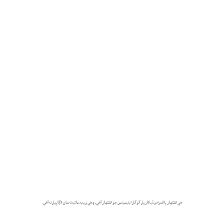
هي اشتهار پاڻمرادو ڏيکاريل گوگل ايڊسينس جو اشتهار آهي، ۽ هي ويب سائيٽ سان لاڳاپيل نه آهي.