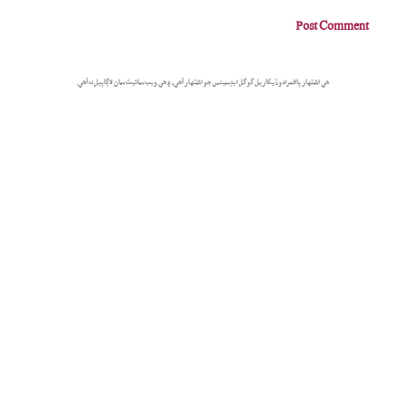
هي اشتهار پاڻمرادو ڏيکاريل گوگل ايڊسينس جو اشتهار آهي، ۽ هي ويب سائيٽ سان لاڳاپيل نه آهي.