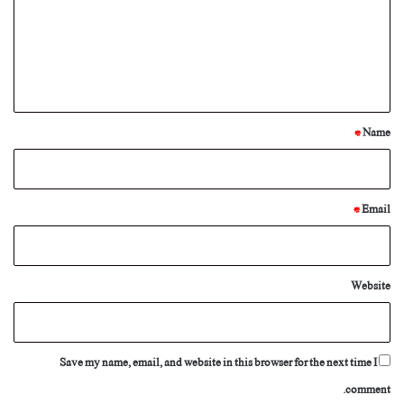
m
e
n
t
*
*
Name
*
Email
Website
Save my name, email, and website in this browser for the next time I
comment.