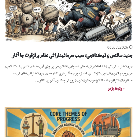
06-08-2026
جديد سائنس ۽ ٽيڪنالاجيءَ سبب سرمائيداراڻي نظام ۾ ڦڙڦوٽ جا آثار
سرمائيدار طبقي کي شايد اها خبر ئي نه هئي ته عوامي انقلابن جي ٻي وڏي لهر، جديد سائنس ۽ ٽيڪنالاجيءَ
جي روپ ۾ انهن مٿان اچي ڪڙڪندي. ايندڙ دور ۾ جاگيرداري نظام جيان، سرمائيداراڻي نظام کي به
جيئارڻ لاءِ هٿراڌو ساهه کڻائڻ جون ڪوششون شروع ٿي چڪيون آهن پر، افاقو…
« وڌيڪ پڙھو