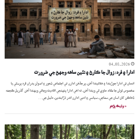
04-08-2026
ادارا ۽ فرد: زوال جا ڪارڻ ۽ نئين ساهه وجهڻ جي ضرورت
انسان ئي ادارا جوڙيندا ۽ هلائيندا آهن، پر جڏهن ادارن تي اجتماعي شعور ۽ اصولن بدران فرد پرستي يا
مخصوص ٽولن جا مفاد حاوي ٿي ويندا آهن، ته اهي ادارا پنهنجي افاديت وڃائي ويهندا آهن. گذريل ڪجھه
ڏهاڪن کان اسان جي سماجي، سياسي ۽ ادبي ادارن اندر ڌڙابندين، دليل جي…
« وڌيڪ پڙھو