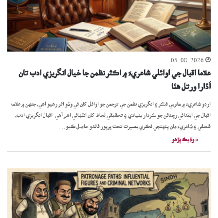
05-08-2026
علاما اقبال جي اوائلي شاعريءَ ۾ اڪثر نظمن جا خيال انگريزي ادب تان
اُڌارا ورتل ھئا
اردو شاعريءَ ۾ مغربي فڪر ۽ انگريزي نظمن جي ترجمن جو اوائل کان ئي وڏو اثر رهيو آهي، جنهن ۾ علامه
اقبال جي ابتدائي رچنائن جو ڪردار بنيادي ۽ تحقيقي لحاظ کان انتهائي اهم آهي. اقبال انگريزي ادب،
فلسفي ۽ شاعريءَ مان پنهنجي فڪري بصيرت تحت ڀرپور فائدو حاصل ڪيو…
« وڌيڪ پڙھو