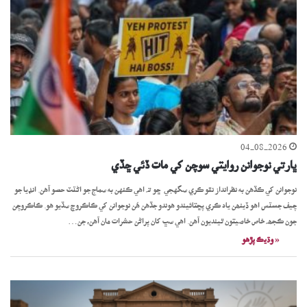
04-08-2026
ڀارتي نوجوانن روايتي سوچن کي مات ڏئي ڇڏي
نوجوانن کي ڪڏهن به نظرانداز نٿو ڪري سگهجي ڇو تہ اهي ڪنهن به سماج جو اڻٽٽ حصو آهن. انڊيا جو
چيف جسٽس اھو ڏينھن ياد ڪري پڇتائيندو ھوندو جڏھن ھُن نوجوانن کي ڪاڪروچ سڏيو ھو. ڪاڪروچن
جون ڪجھہ خاص خاصيتون ٿينديون آهن. اهي سڀ کان پراڻن حشرات مان آهن، جن…
« وڌيڪ پڙھو