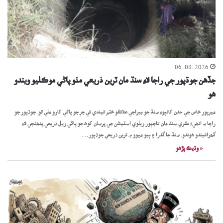
06-08-2026
جڏهن جوڌپور جي راجا لاءِ سنڌ مان ٽرين ذريعي مٺو پاڻي موڪليو ويندو
ھو
ميرپور خاص جي حدن کانپوءِ سنڌ جو بيراجي علائقو ختم ٿيندي ئي جر جو پاڻي کارو ملي ٿو. جوڌپور جو
راجا بہ انھيءَ ڪري سنڌ مان تاجپور ريلوي اسٽيشن جي ڀرسان کوھ جو پاڻي ريل ذريعي پنھنجي لاءِ
گھرائيندو ھوندو. سنڌ جا گدرا ۽ ٻيو ميوو بہ ٽرين ذريعي جوڌپور…
« وڌيڪ پڙھو