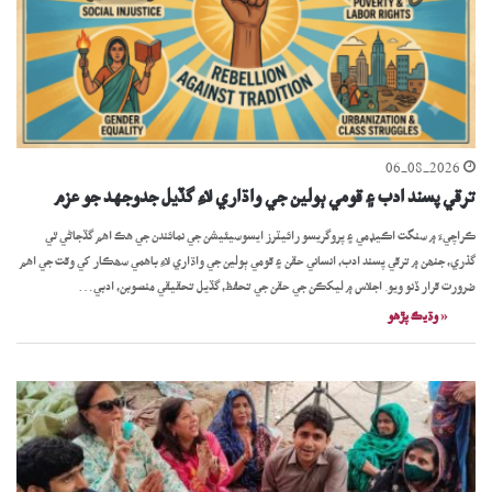
06-08-2026
ترقي پسند ادب ۽ قومي ٻولين جي واڌاري لاءِ گڏيل جدوجهد جو عزم
ڪراچيءَ ۾ سنگت اڪيڊمي ۽ پروگريسو رائيٽرز ايسوسيئيشن جي نمائندن جي ھڪ اھم گڏجاڻي ٿي
گذري، جنھن ۾ ترقي پسند ادب، انساني حقن ۽ قومي ٻولين جي واڌاري لاءِ باھمي سھڪار کي وقت جي اھم
ضرورت قرار ڏنو ويو. اجلاس ۾ ليکڪن جي حقن جي تحفظ، گڏيل تحقيقي منصوبن، ادبي…
« وڌيڪ پڙھو