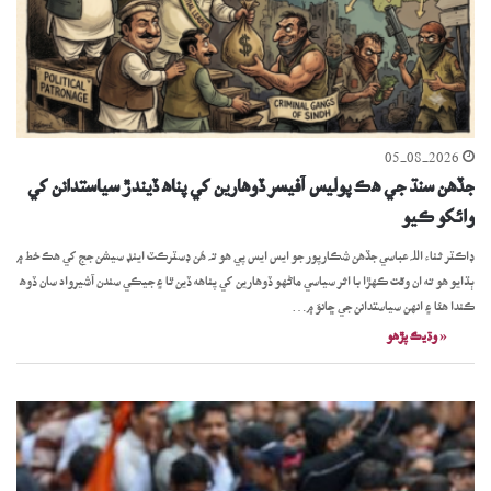
05-08-2026
جڏھن سنڌ جي ھڪ پوليس آفيسر ڏوھارين کي پناھ ڏيندڙ سياستدانن کي
وائکو ڪيو
ڊاڪٽر ثناء اللہ عباسي جڏھن شڪارپور جو ايس ايس پي ھو تہ ھُن ڊسٽرڪٽ اينڊ سيشن جج کي هڪ خط ۾
ٻڌايو هو ته ان وقت ڪهڙا با اثر سياسي ماڻهو ڏوھارين کي پناهه ڏين ٿا ۽ جيڪي سندن آشيرواد سان ڏوھ
ڪندا هئا ۽ انهن سياستدانن جي ڇانوَ ۾…
« وڌيڪ پڙھو