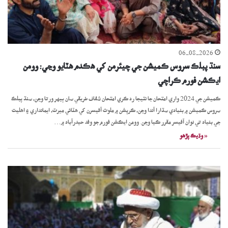
06-08-2026
سنڌ پبلڪ سروس ڪميشن جي چيئرمن کي ھڪدم ھٽايو وڃي: وومن
ايڪشن فورم ڪراچي
ڪميشن جي 2024 واري امتحان جا نتيجا رد ڪري امتحان شفاف طريقي سان ٻيهر ورتا وڃن، سنڌ پبلڪ
سروس ڪميشن ۾ بنيادي سڌارا آندا وڃن، ڪرپشن ۾ ملوث آفيسرن کي هٽائي ميرٽ، ايمانداري ۽ اهليت
جي بنياد تي نوان آفيسر مقرر ڪيا وڃن. وومن ايڪشن فورم جو وفد حيدرآباد ۾…
« وڌيڪ پڙھو