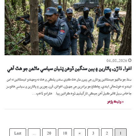
04-08-2026
اغوا، ڌاڙن، پاٿارين ۽ ٻين سنگين ڏوھن پُٺيان سياسي ماڻھن جو ھٿ آھي
سنڌ جو ماڻهو جيستائين ڀوتارن جي پيرن مان هٿ ڪڍي سندن پٽڪي ۾ هٿ نه وجهندو تيستائين نه امن
ٿيندو نه خوشحالي ايندي، ڇاڪاڻ جو برادرين جي جهيڙن، اغوائن، ڦرن، چورين ۽ پاٿارين ۾ سياسي هائوسز
جا خاص سيل قائم ڪيل آهن جيڪي ٽارگيٽيڊ ڏوھ ڪرائين پيا. ھٿرادو ڏاھپ…
« وڌيڪ پڙھو
Last
...
20
10
»
3
2
1