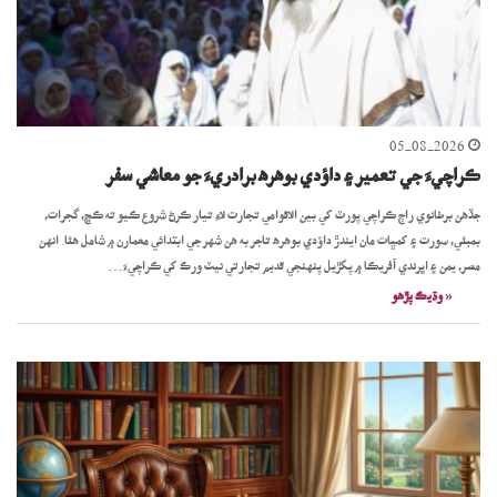
05-08-2026
ڪراچيءَ جي تعمير ۽ داؤدي بوهره برادريءَ جو معاشي سفر
جڏهن برطانوي راڄ ڪراچي پورٽ کي بين الاقوامي تجارت لاءِ تيار ڪرڻ شروع ڪيو ته ڪڇ، گجرات،
بمبئي، سورت ۽ کمڀات مان ايندڙ داؤدي بوهره تاجر به هن شهر جي ابتدائي معمارن ۾ شامل هئا. انهن
مصر، يمن ۽ اڀرندي آفريڪا ۾ پکڙيل پنهنجي قديم تجارتي نيٽ ورڪ کي ڪراچيءَ…
« وڌيڪ پڙھو