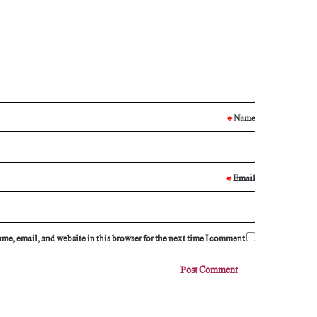
m
m
e
n
t
*
*
Name
*
Email
e, email, and website in this browser for the next time I comment.