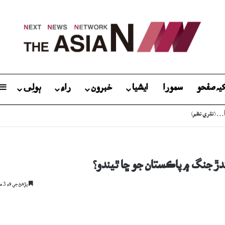
يہ صفحو
سمورا
ايشيا
خبرون
راءِ
ٻولِی
آ… (نثري نظم)
ندڙ جنگ ۾ پاڪستان جو ڇا ٿيندو؟
پڙھڻ جي لاءِ 3 منٽ