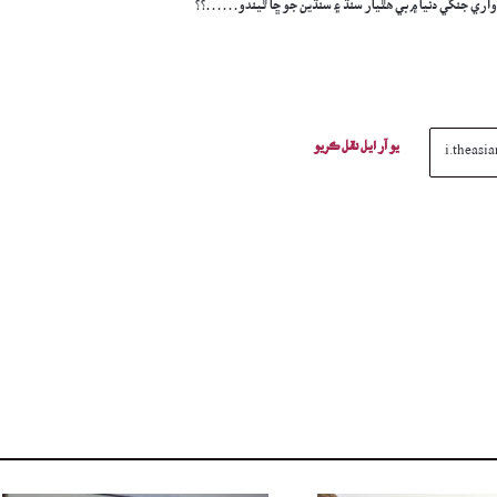
ر واري جنگي دنيا ۾ بي هٿيار سنڌ ۽ سنڌين جو ڇا ٿيندو……؟؟
يو آر ايل نقل ڪريو