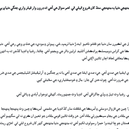
هجي دنيا به منهنجي سنڌ کان شروع ٿيئي ٿي. اهم سوال هي آهي ته ڊرون وار فيئر واري جنگي دنيا ۾ بي
 جي لڪيرن سان دنيا جو نقشو ٺاهيو. ايندڙ دنيا ٽرمپ، شي، پيوٽن ۽ موديءَ جي هٿ ۾ وڃي رهي آهي. دني
تاج آهن. آمريڪا جي گراس ڊوميسٽڪ پراڊڪشن اُڻٽيھ ٽرلين ڊالر جي ويجھو آهي. چائنا، رشيا ۽ انڊيا گڏجن ته به انهن
يڪا معاشي لحاظ اڃان تائين اڳتي آهي.
مبر ون پاور ٿيڻ لاءِ تڪڙي ڊوڙ ۾ آهي. اڪابرين چون ٿا ته 21 هين صدي ايشيا جي صدي آهي. هيءُ صدي ايشا جي صدي آهي يا نه پر جنگين ۽ آرٽيفيشل انٽيليجنس جي صدي ض
چين جي لازوال دوستي ۽ آمريڪا جي شفقت سان گڏ انڊيا جي دشمني. آمريڪا ۽ چين وٽ پنهنجا پنهنجا
ومي مفادن جي بجاءِ سيڪيورٽي مفاد آهن. هن وقت تائين قومي مفادن جو تعين ان ڪري نه ٿي سگهيو آهي 
اڪستان جو ڇا ٿيندو؟ حمزا رسولوف لکيو آهي ته منهنجي دنيا منهنجي گهر کان شروع ٿئي ٿي. اهڙي ريت