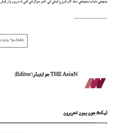
منهجي دنيا به منهنجي سنڌ کان شروع ٿيئي ٿي. اهم سوال هي آهي ته ڊرون وار فيئ
______________
THE AsiaN جو ايڊيٽر (Editor)
ليکڪ جون ٻيون تحريرون