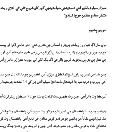
حمزا رسولوف لکيو آهي ته منهنجي دنيا منهنجي گهر کان شروع ٿئي ٿي. اهڙي ريت من
هٿيار سنڌ ۽ سنڌين جو ڇا ٿيندو؟
ادريس چانڊيو
نوي سال اڳ دنيا روز ويلٽ، چرچل ۽ اسٽالن جي هٿن ۾ هئي. انھن عالمي اڳواڻن پينسل
جون سموريون قومون ۽ 8 ارب انسان مٿين اڳواڻن جي رحم ڪرم جا مح
جي ڪل جِي ڊِي پِي پنجويھ ٽرلين ڊالر جي لڳ ڀڳ ٿئي ٿي. پوءِ به ڪراڙو سامراج آمر
چين دنيا جي ن
آهي. يورپ ۽ عرب دنيا جا خوشحال ملڪ اهڙا سيٺيا آهن جن کي 24 ڪلاڪ چوڪيدار جي ضرورت آهي. ڇوته هنن کي جان/ مال ۽ خودمختياريءَ جي سلامتي کپي.
آمريڪا وٽ ڊالر آهي، چين وٽ ڪميونسٽ قيادت ۽ دنيا جو 72 سيڪڙو ريئر ارٿ آهي. رشيا وٽ تيل ۽ وڏي جاگرافي آهي. انڊيا وٽ جمهوريت، گهڻي نوجوان آبادي ۽ پاڻي آهي.
منھنجو وطن سنڌ پاڪستان جي فيڊريشن جو لاوارث صوبو آهي. پاڪستان وٽ ڇا آهي؟ 
طئہ ٿيل قومي مفاد آهن ۽ انهن جو هر قدم قومي مفادن جي تابع آهي. پاڪستان وٽ ق
علائقائي مفاد به قومي مفادن جو حصو هوندا آهن. چين ۽ آمريڪا جي وڌندڙ جنگ ۾ پ