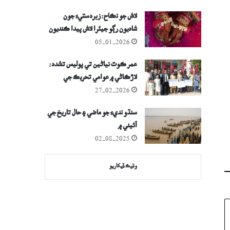
لاش جو نڪاح: زبردستيءَ جون
شاديون رڳو جيئرا لاش پيدا ڪنديون
05-01-2026
عمر ڪوٽ نياڻين تي پوليس تشدد:
لاڙڪاڻي ۾ عوامي تحريڪ جي
احتجاجي ريلي
27-02-2026
سنڌو نديءَ جو ماضي ۽ حال تاريخ جي
آئيني ۾
02-08-2025
وڌيڪ ڏيکاريو