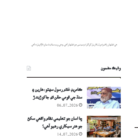
هي اشتهار پاڻمرادو ڏيکاريل گوگل ايڊسينس جو اشتهار آهي، ۽ هي ويب سائيٽ سان لاڳاپيل نه آهي.
وڌيڪ مضمون
ڪامريڊ غلام رسول سهتو: هارين ۽
سنڌ جي قومي حقن لاءِ جاکوڙيندڙ
مجاهد
06-07-2026
ڇا اسان جو تعليمي نظام واقعي سکڻ
جو هنر سيکاري رهيو آهي؟
14-07-2026