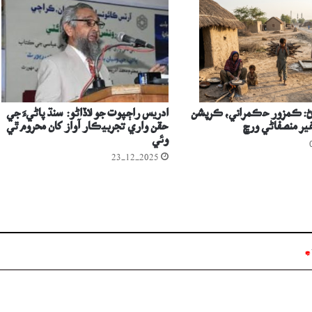
ڻ: ڪمزور حڪمراني، ڪرپشن
ادريس راڄپوت جو لاڏاڻو: سنڌ پاڻيءَ جي
ير منصفاڻي ورڇ
حقن واري تجربيڪار آواز کان محروم ٿي
وئي
23-12-2025
*