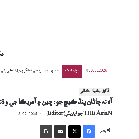
مک
نوان ليک
سنڌي ادب: درد جي ھينگر ۾، دِل لٽڪي پئي 
08-08-2026
ڏکڻ ايشيا
ڪالم
آءُ نه ڄاڻان پنڌ ڪيچ جو: چين ۽ آمريڪا جي وڌ
THE AsiaN جو ايڊيٽر (Editor)
13-09-2025
Facebook
X
اي ميل وسيلي ونڊيو
پرنٽ
ونڊيو