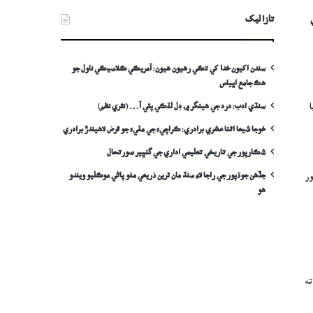
تازا ليک
سندن اکيون خدا کي تڪي رهيون هيون: آمريڪي ڪلاسيڪي ناول جو
هڪ جامع اڀياس
سنڌي ادب: درد جي ھينگر ۾، دِل لٽڪي پئي آ… (نثري نظم)
ا
خوجا شيعا اثنا عشري برادري: ڪراچيءَ جي مٽيءَ جو قرض لاھيندڙ برادري
شڪارپور جي تاريخي تعليمي اداري جي گنڀير صورتحال
جڏهن جوڌپور جي راجا لاءِ سنڌ مان ٽرين ذريعي مٺو پاڻي موڪليو ويندو
رور
ھو
ته