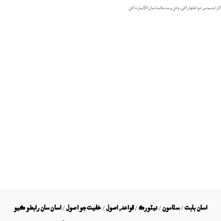
گل ايڊسينس جو اشتهار آهي، ۽ هي ويب سائيٽ سان لاڳاپيل نه آهي.
اسان بابت
/
سلامون
/
نيٽورڪ
/
قواعد, اصول
/
خفيت جو اصول
/
اسان سان رابطو ڪيو