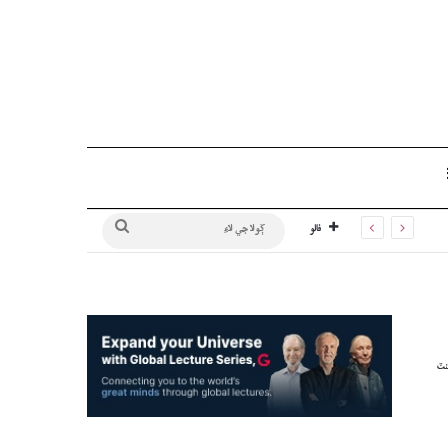
Sidebar
ڳولا
فالو
جي
لاءِ