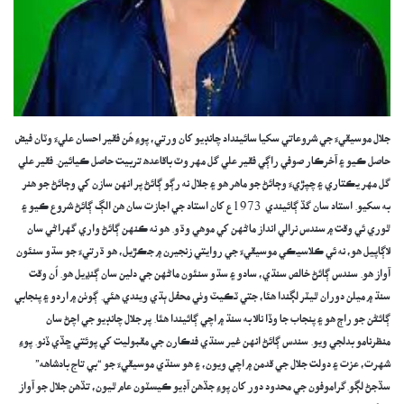
جلال موسيقيءَ جي شروعاتي سکيا سائينداد چانڊيو کان ورتي، پوءِ هُن فقير احسان عليءَ وٽان فيض
حاصل ڪيو ۽ آخرڪار صوفي راڳي فقير علي گل مهر وٽ باقاعده تربيت حاصل ڪيائين. فقير علي
گل مهر يڪتاري ۽ چپڙيءَ وڄائڻ جو ماهر هو ۽ جلال نه رڳو ڳائڻ پر انهن سازن کي وڄائڻ جو هنر
به سکيو. استاد سان گڏ ڳائيندي 1973ع کان استاد جي اجازت سان هن الڳ ڳائڻ شروع ڪيو ۽
ٿوري ئي وقت ۾ سندس نرالي انداز ماڻهن کي موهي وڌو. هو نه ڪنهن ڳائڻ واري گهراڻي سان
لاڳاپيل هو، نه ئي ڪلاسيڪي موسيقيءَ جي روايتي زنجيرن ۾ جڪڙيل، هو ڌرتيءَ جو سڌو سنئون
آواز هو. سندس ڳائڻ خالص سنڌي، سادو ۽ سڌو سنئون ماڻهن جي دلين سان ڳنڍيل هو. اُن وقت
سنڌ ۾ ميلن دوران ٿيٽر لڳندا هئا، جتي ٽڪيٽ وٺي محفل ٻڌي ويندي هئي. ڳوٺن ۾ اردو ۽ پنجابي
ڳائڻن جو راڄ هو ۽ پنجاب جا وڏا نالا به سنڌ ۾ اچي ڳائيندا هئا. پر جلال چانڊيو جي اچڻ سان
منظرنامو بدلجي ويو. سندس ڳائڻ انهن غير سنڌي فنڪارن جي مقبوليت کي پوئتي ڇڏي ڏنو. پوءِ
شهرت، عزت ۽ دولت جلال جي قدمن ۾ اچي ويون، ۽ هو سنڌي موسيقيءَ جو “بي تاج بادشاهه”
سڏجڻ لڳو.گراموفون جي محدود دور کان پوءِ جڏهن آڊيو ڪيسٽون عام ٿيون، تڏهن جلال جو آواز