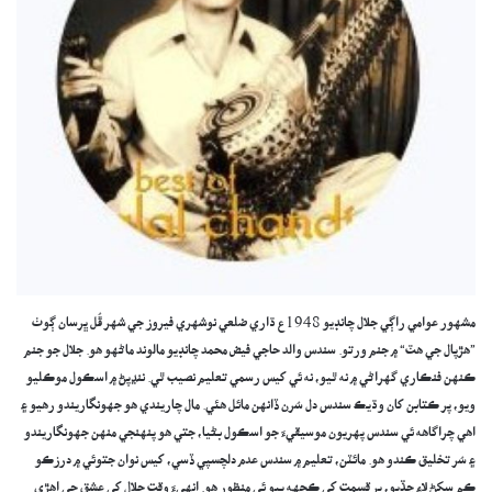
مشهور عوامي راڳي جلال چانڊيو 1948ع ڌاري ضلعي نوشهري فيروز جي شهر ڦُل ڀرسان ڳوٺ
”هڙپال جي هٽ“ ۾ جنم ورتو. سندس والد حاجي فيض محمد چانڊيو مالوند ماڻهو هو. جلال جو جنم
ڪنهن فنڪاري گهراڻي ۾ نه ٿيو، نه ئي کيس رسمي تعليم نصيب ٿي. ننڍپڻ ۾ اسڪول موڪليو
ويو، پر ڪتابن کان وڌيڪ سندس دل سُرن ڏانهن مائل هئي. مال چاريندي هو جهونگاريندو رهيو ۽
اهي چراگاهه ئي سندس پهريون موسيقيءَ جو اسڪول بڻيا، جتي هو پنهنجي منهن جهونگاريندو
۽ سُر تخليق ڪندو هو. مائٽن، تعليم ۾ سندس عدم دلچسپي ڏسي، کيس نوان جتوئي ۾ درزڪو
ڪم سکڻ لاءِ ڇڏيو، پر قسمت کي ڪجهه ٻيو ئي منظور هو. انهيءَ وقت جلال کي عشق جي اهڙي