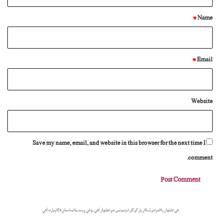
t
*
*
Name
*
Email
Website
Save my name, email, and website in this browser for the next time I
comment.
هي اشتهار پاڻمرادو ڏيکاريل گوگل ايڊسينس جو اشتهار آهي، ۽ هي ويب سائيٽ سان لاڳاپيل نه آهي.