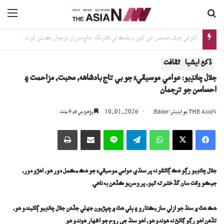
ڳولا جي لاءِ
nu
اڳوڻي چيف جسٽس جي گهر ۽ بئنڪ تي فائرنگ: جاچ دوران نوجوان ڪيئن فوت ٿيو؟
ڏکڻ ايشيا
ثقافت
جلال چانڊيو: عوامي موسيقيءَ جو بي تاج بادشاهه، محبت، مزاحمت ۽
احساسن جو ترجمان
10-01-2026
THE AsiaN جو ايڊيٽر (Editor)
پڙھڻ جي لاءِ 9 منٽ
Facebook
X
WhatsApp
Telegram
Line
اي ميل وسيلي ونڊيو
پرنٽ
جلال چانڊيو رڳو هڪ ڳائڻو نه پر سنڌي عوامي موسيقيءَ جو هڪ مڪمل دور هو، اهڙو دور،
جيڪو وقت سان گڏ ختم ته ٿيو، پر وسريو ڪڏهن به ناهي.
هڪ هٿ ۾ سنڌ جو ازلي ساز يڪتارو ۽ ٻئي هٿ ۾ چپڙيون جهلي جڏهن جلال چانڊيو ڳائيندو هو،
تڏهن اهو رڳو ڳائڻ نه هوندو هو، اهو سنڌ جي روح جو اظهار هوندو هو.