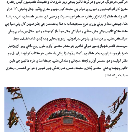
هر گهر، هر هوٽل، هر بس ۽ هر ٽرڪ تائين پهچي ويو. شروعات ۾ ڪيسٽ ڪمپنيون کيس رڪارڊ
ڪرڻ کان لنوائينديون رهيون، پر عوام جي محبت کين مجبور ڪري ڇڏيو. جلال چانڊئي 10 هزار
کان وڌيڪ ڪلام ڳايا،اهڙو رڪارڊ جيڪو اڄ به حيرت ۾ وجهي ٿو. سندس ڪيسٽون اهي به ٻڌندا
هئا، جيڪي سنڌي ٻولي پوري طرح سمجهندا به نه هئا. پاڪستان جي چئن صوبن کان وٺي دنيا جي
ڪنڊ ڪڙڇ تائين، جتي جتي سنڌي رهيا، اتي جلال جو آواز گونجندو رهيو. جلال جي مادري ٻولي
سرائيڪي هئي، پر هن سنڌي، بلوچي، براهوئي، اردو ۽ پنجابي ۾ به ڳايو. شاهه لطيف، سچل
سرمست، قلندر شهباز ۽ ٻين صوفي شاعرن جو ڪلام سندس آواز ۾ نئون روح ماڻي ويو. اڻ پڙهيل
هجڻ باوجود هزارين بيت، ڪافيون، گيت ۽ ڏوهيڙا زباني ياد هئس. هو ڪتاب کولڻ بدران دل جو
دفتر کوليندو هو. سندس آواز ۾ لچڪ، سچائي ۽ سادگي هئي، جيڪا سڌي طرح ماڻهن جي دلين
تائين پهچندي هئي. سندس ڳائڻ ۾ محبت، حسن، عام زندگي جون شيون ۽ عوامي احساس مرڪزي
حيثيت رکندا هئا.