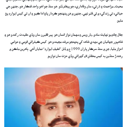
ضياءَ الحق جي آمريت دوران، جڏهن سنڌ سياسي جبر هيٺ هئي، تڏهن جلال پنهنجي ڪلام وسيلي
محبت، مزاحمت ۽ ڌرتيءَ سان وفاداريءَ جو پيغام ڏنو. هو سنڌ جو اهو واحد فنڪار هو، جنهن جي
حياتيءَ تي زندگيءَ ۾ ئي فلم ٺهي، جنهن ۾ هن پنهنجو ڪردار پاڻ ادا ڪيو ۽ ان تي کيس ايوارڊ پڻ
مليو.
جلال چانڊيو نهايت سادو، يار ويس ۽ مهمان نواز انسان هو. پير فقيرن سان وڏي عقيدت رکندو هو ۽
شاهپور جهانيان جي مهدي شاهه کي پنهنجو مرشد مڃيندو هو. کيس ڪيترائي قومي ۽ عوامي
اعزاز مليا، جن ۾ سنڌ سرڪار پاران 1999ع ۾ ڏنل ”لطيف ايوارڊ“ نمايان آهي. ٻاهرين ملڪن ۾
رهندڙ سنڌين به کيس محفلن لاءِ گهرائي وڏي عزت سان نوازيو.