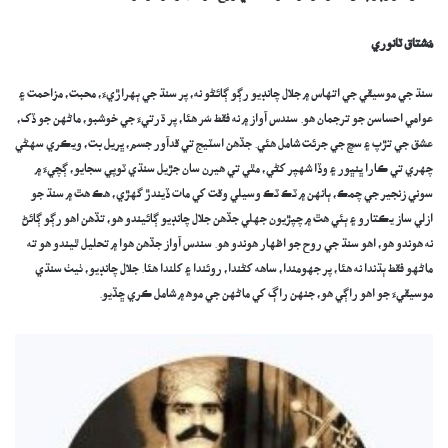
مُشتاق ٽانوري
سنڌ جي موسيقي جي اتهاس ۾ جلال چانڊيو رڳو ڳائڻو نه، پر سنڌ جي ٻهراڙيءَ، محبت، مزاحمت ۽
عوامي احساسن جو ترجمان هو. سندس آواز ۾ نه فقط سُر هئا، پر ڌرتيءَ جي خوشبو، ماڻهن جو ڏک،
عشق جي تڙپ ۽ سچ جي جرئت شامل هئي. جڏهن اسٽيج تي قدآور جسم، ڀريل بت، ويڪري سهڻي
چهري تي ڪارا ڀنڀور ۽ وڏا شهپر کڻي، مٿي تي هيرن سان جڙيل سنڌي ٽوپي سجايو، ڳچيءَ ۾
سوني زنجير جي چمڪ، ٻانهن ۾ ٽڪ ٽڪ وسيلي وقت کي مات ڏيندڙ گهڙي، هڪ هٿ ۾ سنڌ جو
ازلي ساز يڪتارو ۽ ٻئي هٿ ۾ چپڙيون جهلي جڏهن جلال چانڊيو ڳائيندو هو، تڏهن اهو رڳو ڳائڻ
نه هوندو هو، اهو سنڌ جي روح جو اظهار هوندو هو. سندس آواز جڏهن هوا ۾ تحليل ٿيندو هو ته
ماڻهو فقط ٻڌندا نه هئا، پر جهومندا، ساهه کڻندا، روئندا ۽ کلندا هئا. جلال چانڊيو، ٺيٺ سنڌي
موسيقيءَ جو اهو راڳي هو، جنهن راڳ کي ماڻهن جي موھ ۾ شامل ڪري ڇڏيو.