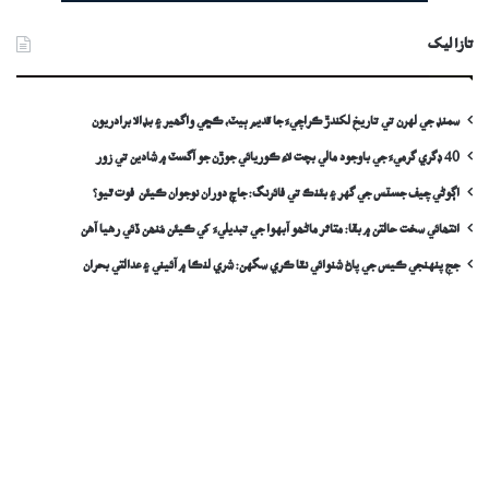
تازا ليک
سمنڊ جي لهرن تي تاريخ لکندڙ ڪراچيءَ جا قديم ٻيٽ، ڪڇي واگھير ۽ بڊالا برادريون
40 ڊگري گرميءَ جي باوجود مالي بچت لاءِ ڪوريائي جوڙن جو آگسٽ ۾ شادين تي زور
اڳوڻي چيف جسٽس جي گهر ۽ بئنڪ تي فائرنگ: جاچ دوران نوجوان ڪيئن فوت ٿيو؟
انتھائي سخت حالتن ۾ بقا: متاثر ماڻھو آبهوا جي تبديليءَ کي ڪيئن مُنھن ڏئي رهيا آهن
جج پنهنجي ڪيس جي پاڻ شنوائي نٿا ڪري سگهن: شري لنڪا ۾ آئيني ۽ عدالتي بحران