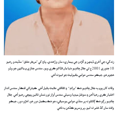
زندگيءَ جي آخري ڏينهن ۾ گُڙدن جي بيماريءَ سان وڙهندي، پاڻ کي ”مريض عشق“ سڏيندو رهيو.
10 جنوري 2001ع تي جلال چانڊيو دنيا مان لاڏاڻو ڪري ويو، سندس جنازي ۾ ماڻهن جو وڏو
هجوم هو، جيڪو سندس عوامي مقبوليت جو ثبوت آهي.
وفات کان پوءِ به جلال چانڊيو هڪ ”برانڊ“ ۽ ثقافتي علامت بڻيل آهي. ڪيترائي فنڪار سندس انداز
اختيار ڪري رهيا آهن ۽ سوشل ميڊيا وسيلي سندس آواز نون نسلن تائين پهچي رهيو آهي. جلال
چانڊيو رڳو هڪ ڳائڻو نه پر سنڌي عوامي موسيقيءَ جو هڪ مڪمل دور هو، اهڙو دور، جيڪو
وقت سان گڏ ختم ته ٿيو، پر وسريو ڪڏهن به ناهي.