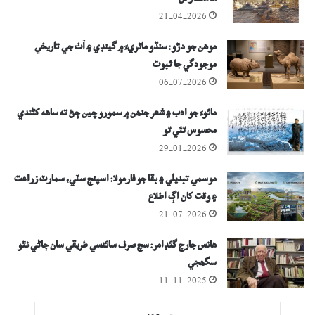
شاهڪار فن
21-04-2026
موھن جو دڙو: سنڌو ماٿريءَ ۾ گينڊي ۽ اُٺ جي تاريخي
موجودگي جا ثبوت
06-07-2026
مائوءَ جو ادب ۽ شعر جنھن ۾ سمورو چين ڄڻ ته ساهه کڻندي
محسوس ٿئي ٿو
29-01-2026
موسمي تبديلي ۽ بقا جو فارمولا: اسپنج سٽي، سمارٽ زراعت
۽ وقت کان اڳ اطلاع
21-07-2026
ھانس جارج گئڊامر: سچ صرف سائنسي طريقي سان ڄاڻي نٿو
سگھجي
11-11-2025