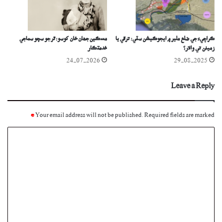
ڪراچيءَ جي ضلع ملير ۾ ايجوڪيشن سٽي: ترقي يا
مسڪين جھان خان کوسو: ٿر جو سچو سماجي
زمينن تي والار؟
خدمتڪار
24-07-2026
29-08-2025
Leave a Reply
*
Your email address will not be published.
Required fields are marked
C
o
m
m
e
n