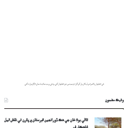
هي اشتهار پاڻمرادو ڏيکاريل گوگل ايڊسينس جو اشتهار آهي، ۽ هي ويب سائيٽ سان لاڳاپيل نه آهي.
وڌيڪ مضمون
ٿاڻي بولا خان جي هڪ ڏورانھين قبرستان ۾ پٿرن تي نقش ٿيل