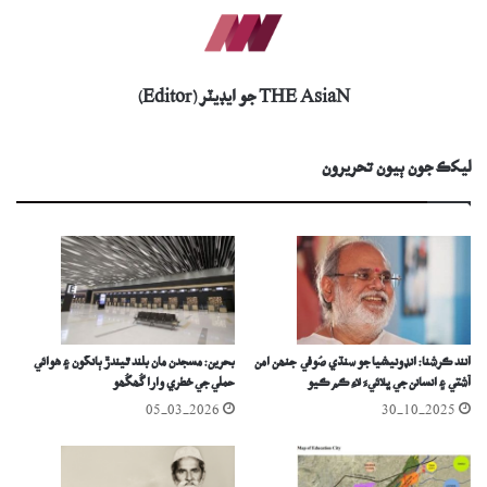
THE AsiaN جو ايڊيٽر (Editor)
ليکڪ جون ٻيون تحريرون
آنند ڪرشنا: انڊونيشيا جو سنڌي صُوفي جنھن امن
بحرين: مسجدن مان بلند ٿيندڙ ٻانگون ۽ ھوائي
آشتي ۽ انسانن جي ڀلائيءَ لاءِ ڪم ڪيو
حملي جي خطري وارا گُھگُھو
05-03-2026
30-10-2025