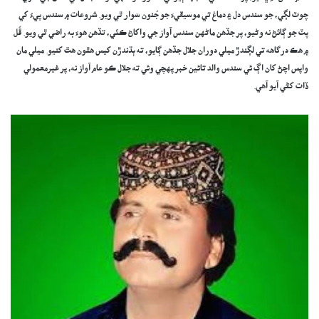
چوٽ لڳي، جو سندس دل ۽ دماغ تي موسيقيءَ جو جُنون سَوار ٿي ويو. شروعات ۾ سندس پيءُ کي
پٽ جو ڳائڻ نه وڻيو، پر جڏهن ماڻهن سندس آواز جي واکاڻ ڪئي، تڏهن هوءَ به راضي ٿي ويو. ڦُل
۾ هڪ درگاهه تي لڳندڙ ميلي دوران جلال جڏهن ڳايو، ته ٻڌندڙن کيس هٿون هٿ کنيو. ميلي مان
واپس اچڻ کان اڳ ئي سندس والد تائين خبر پهچي وئي ته جلال ڪو عام آواز نه، پر غيرمعمولي
ڏات کڻي آيو آهي.