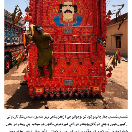
ڏسندي ڏسندي جلال چانڊيو ڳوٺاڻن نوجوانن جي ڌڙڪن بڻجي ويو. شاديون سندس ڏنل تاريخ تي
رکبيون هيون ۽ جتي هو ڳائڻ پهچندو هو، اتي غير دعوتي ماڻهن جو سيلاب اچي ويندو هو. جنرل