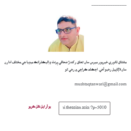
_______________
مشتاق ٽانوري خيرپور ميرس سان تعلق رکندڙ صَحافي پِرنٽ ۽ اِليڪٽرانڪ ميڊيا جي مختلف ادارن
سان لاڳاپيل رهيو آهي. اڄڪلھ ڪراچي ۾ رهي ٿو
mushtaqtanwari@gmail.com
يو آر ايل نقل ڪريو