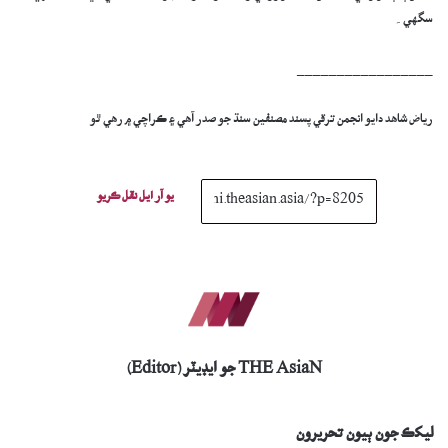
سگهي۔
_________________
رياض شاھد دايو انجمن ترقي پسند مصنفين سنڌ جو صدر آهي ۽ ڪراچي ۾ رھي ٿو
يو آر ايل نقل ڪريو
THE AsiaN جو ايڊيٽر (Editor)
ليکڪ جون ٻيون تحريرون