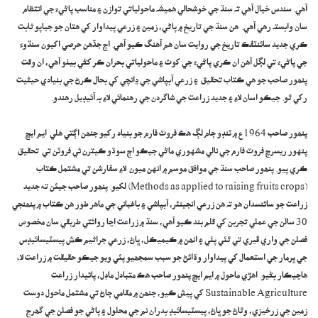
آھي. سندس خيال آھي تہ سنڌ جي خوشحالي ھميشہ ماحولياتي توازن ۽ مناسب پاڻيءَ جي انتظام
سان وابستہ رھي آھي. ھن سنڌ جي تاريخ ۾ پاڻي، زمين ۽ زرعي پيداوار کي ھتان جو جياپو ثابت
ڪري جديد سائنٽفڪ تاريخ جي روايت سان ھم آھنگ ڪيو آھي. اڄ جڏھن حرصي اکيون سنڌوءَ
جي پاڻيءَ تي لڳل آھن ان ڪري پاڻيءَ جي کوٽ ۽ ماحولياتي بحران ڪر کڻي بيٺو آھي، ان وقت
پنھور صاحب جو ھي ڪتاب تحقيق ۽ زرعي آبپاشي جي ڍانچي کي بحال ڪرڻ جي بنيادي حيثيت
رکي ٿو. جيڪو اسان لاءِ ۽ جديد زراعت جي شاگردن جي رھنمائي لاءِ بہ آئيڊيل رھندو.
‎‎پنھور صاحب 1964ع ۾ ٽنڊو ڄام لڳ ھڪ فروٽ فارم جو بنياد رکيو جنھن اڳتي ھلي ايم ايڇ
پنهور ريسرچ فروٽ فارم جي نالي مشهوري ماڻي جيڪو اڄ سوڌو ڪيترن ئي فروٽن تي تحقيق
ڪري پيو. پنھور صاحب سنڌ جي موافق موسم ۾ انهن ميون لاءِ سفارشن تي مشتمل ڪتاب
(Methods as applied to raising fruits crops) لکيو. پنھور صاحب جيئن ته جديد
زراعت جو سائنسدان هو تہ هن زرعي انجينئر، آبپاشي ۽ باغباني جي ماھر طور ھن ڪتاب ۾ پنھنجي
30 سالن جي عملي تجربن کي قلم بند ڪيو آھي، سنڌ ۾ زراعت اڃا روائتي طريقي سان مخصوص
فصلن جي واري ڦيري تي ٿئي پئي ۽ انھن ۾ ڪيميڪل، ڀاڻ، زرعي جراثيم ڪش پيسٽيسائيڊس
جي ڀرمار جي استعمال کي پيداوار وڌائڻ جو سبب سمجھيو پئي ويو جيڪو حقيقت ۾ زراعت لاء
هاڃيڪار بڻيو. اھڙي ماحول ۾ ايم ايڇ پنھور صاحب ھڪ متبادل ماڊل، پائيدار زراعت
Sustainable Agriculture کي پيش ڪيو، جنھن ۾ مقامي ڄاڻ تي مشتمل ماحول دوست
زمين جي زرخيزي، وٿاڻ جو ڀاڻ، پيسٽيسائيڊ بدران نم جي محلول ۽ پاڻي جو فصلن جي گھرج