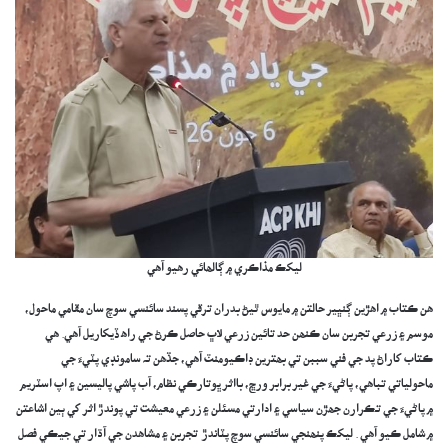
ليکڪ مذاڪري ۾ ڳالھائي رھيو آھي
‎ھن ڪتاب ۾ اھڙين ڳنڀير حالتن ۾ مايوس ٿيڻ بدران ترقي پسند سائنسي سوچ سان مقامي ماحول،
موسم ۽ زرعي تجربن سان ڪنھن حد تائين زرعي لاڀ حاصل ڪرڻ جي راھ ڏيکاريل آھي. ھي
ڪتاب کاراڻ پد جي فني سببن تي بھترين ڊاڪيومنٽ آھي، جڏھن تہ سامونڊي پٽيءَ جي
ماحولياتي تباھي، پاڻيءَ جي غير برابر ورڇ، بااثر ڀوتارڪي نظام، آب پاشي پاليسين ۽ اپ اسٽريم
۾ پاڻيءَ جي تڪرارن جھڙن سياسي ۽ ادارتي مسئلن ۽ زرعي معيشت تي پوندڙ اثر کي ٻين اشاعتن
۾ شامل ڪيو آهي . ليکڪ پنھنجي سائنسي سوچ پٽاندڙ تجربن ۽ مشاهدن جي آڌار تي جيڪي فصل