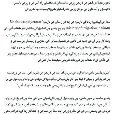
تجويز ڪيا آھن انھن جي ذريعي زرعي سائنسدانن لاءِ تحقيقي راھ کلي ٿي ۽ زرعي پاليسي
ٺاھيندڙن ۽ آبادگارن کي موافق زرعي نظام اختيار ڪرڻ لاءِ بنياد مھيا ڪري ٿي .
‎‎سنڌ جي آبپاشي (ريجاڻي تاريخ) جي ڇھ ھزار سالن جي تاريخ (Six thousand years of
history of Irrigation in Sindh) ايم ايڇ پنھور جي تحقيق تي مشتمل اھم ڪتاب آھي. ھي
ڪتاب سنڌ جي قديمي تھذيب، راڄ گھراڻن جي پيرائتي تاريخ، آبپاشي جي اوسر ۽ اوائلي زرعي
وقت کان وٺي اڄ جي جديد دور تائين جو تفصيل سمايل آهي، ڪڙمي ۽ زميندار جي سماجي ۽
طبقاتي بيھڪ، زراعت جي شروعات ۽ درياھن جا وھڪرا، موسمن جو اثر، آباديءَ جو وڌڻ ۽
گھٽجڻ، آبپاشي جي معيشت ۽ زندگيءَ تي اثر نقشن ۽ تصويرن سان ھن ڪتاب ۾ شامل ڪيو ويو
آھي تڏھن ئي تہ ڪتاب جي شروعات تاريخي حيقيقت سان ٿئي ٿي:
‎”تاريخ مان مراد آھي تہ: اھا اپت جي تاريخ، اھا اپت جي ذريعن جي تاريخ آهي، اپت جي ورھاست
جي تاريخ آهي ۽ جيئن تہ اپت جو آڌار ٻنيءَ، پاڻيءَ ۽ آب ھوا تي ھوندو آھي ۽ اھا وايو منڊل جي پڻ
اثر ھيٺ ھوندي آھي. ان ليکي تاريخ اصل ۾ ماضيءَ جي وايو منڊلن جو ليکو چوکو آھي“
‎پنھور صاحب ان سڄي ماضيءَ جي وايو منڊل کي پيرائتي نموني سان لکي سنڌ جي تاريخ کي دريا ۽
آپباشي جي تناظر ۾ قديم دور کان ويندي جديد دور تائين جائزو پيش ڪيو آھي. ھو ڏيکاري ٿو تہ
درياھن جي وھڪرن، واھن جي نظام ۽ زرعي اپت سنڌ جي سماجي ۽ اقتصادي زندگيءَ جو اھم محور