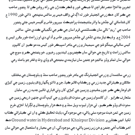
سگھجن ٿا. مون سندس ڪتابن جو باريڪ بينيءَ سان مطالعو ڪيو آھي جن ۾ تحقيق، مشاھدن ۽
تجربن جا اھڙا عنصر نظر اچن ٿا جيڪي غور ۽ فڪر ڪندڙن جي راھ روشن ڪن ٿا. پنھور صاحب
جي ڪم کان هڪ زرعي انجنيئر طور ته اڳ ئي واقف هيس پر ساڻس منهنجي ذاتي طور 1990ع
کان شناسائي ٿي جڏھن ما واٽر مئنيجمنٽ پراجيڪٽ ميرپورخاص ۾ آفيسر ھيس جتي پنھور
صاحب جي “ريڊ” نالي سان ڪنسلٽنسي فرم اسان جي ڪم جي نگھباني ڪندي ھئي. ساڻس
2004ع ۾ وڌيڪ نياز مندي تڏهن ٿي جڏھن ميرپور خاص ۾ آءُ اي ڊي او زراعت طور مقرر ٿيس ۽
کيس سالياني مينگو شو جي سيمينار ۾ زرعي ماھر اسپيڪر طور کيس مدعو ڪيو. ان کانپوءِ
ساڻس زراعت ۽ تاريخ جي حوالي سان ڪچھريون ٿينديون رھيون. ھو پنھنجي ڪم ۽ سوچ جي
حوالي سان تمام وڏو ماڻھو ھو جنھن سان نيازمندي منھنجي لاءِ وڏي وٿ ۽ فخر جو باعث رھي.
‎‎زرعي سائنسدان ۽ زرعي انجنيئرنگ جي ماھر طور پنھور صاحب سنڌ ۽ بلوچستان جي مختلف
علائقن ۾ ڪيترائي جديد زرعي ورڪشاپ قائم ڪيا، جن ۾ ڌاتو پگهارڻ لاءِ بٺيون، زمين جي کيڙي
لاءِ لوھارڪي ڪم جون مشينون ۽ زمين جي کيڙي کان وٺي لاباري تائين جديد زرعي سامان
متعارف ڪرايو۔ ان کانسواءِ زمين جي سنوت لاءِ بلڊوزن جي کيپ آندي جنهن ذريعي زمين جي
سنوت لاءِ وڏو ڪم ڪيو، ٽي ھزار ٽيوب ويل سنڌ ۾ ۽ ھڪ ھزار بلوچستان ۾ لڳرايا. اھڙي طرح
زمين جي تھن ھيٺ موجود مٺي پاڻيءَ جي موجودگيءَ بابت تحقيق ڪئي ۽ ان تي ڪيترائي ڪتاب
لکيا. انھن ڪتابن ۾ Ground water in Hyderabad and Khairpur Division ھڪ
اھم ڪتاب آهي جنھن ۾ ھن زير زمين پاڻيءَ جي موجودگي، ان جي معيار ۽ استعمال جي حوالي سان