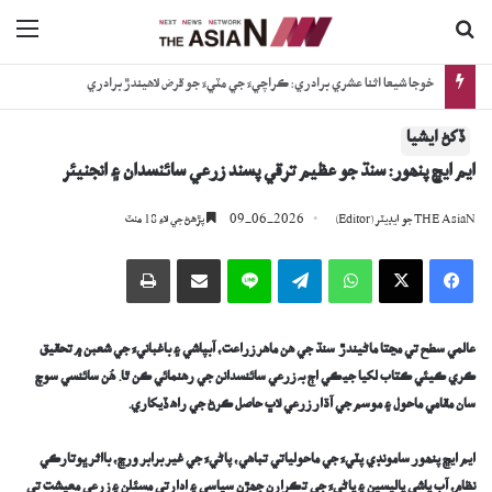
ڳولا جي لاءِ
nu
خوجا شيعا اثنا عشري برادري: ڪراچيءَ جي مٽيءَ جو قرض لاھيندڙ برادري
ڏکڻ ايشيا
ايم ايڇ پنھور: سنڌ جو عظيم ترقي پسند زرعي سائنسدان ۽ انجنيئر
09-06-2026
THE AsiaN جو ايڊيٽر (Editor)
پڙھڻ جي لاءِ 18 منٽ
Facebook
X
WhatsApp
Telegram
Line
اي ميل وسيلي ونڊيو
پرنٽ
عالمي سطح تي مڃتا ماڻيندڙ
سنڌ جي ھن ماھر
زراعت، آبپاشي ۽ باغبانيءَ جي شعبن ۾ تحقيق
ڪري ڪيئي ڪتاب لکيا جيڪي اڄ بہ زرعي سائنسدانن جي رھنمائي ڪن ٿا. ھُن
سائنسي سوچ
سان مقامي ماحول
۽
موسم
جي آڌار
زرعي لاڀ حاصل ڪرڻ جي راھ ڏيکاري
.
ايم ايڇ پنھور
سامونڊي پٽيءَ جي ماحولياتي تباھي، پاڻيءَ جي غير برابر ورڇ، بااثر ڀوتارڪي
نظام، آب پاشي پاليسين ۽ پاڻيءَ جي تڪرارن جھڙن سياسي ۽ ادارتي مسئلن ۽ زرعي معيشت تي