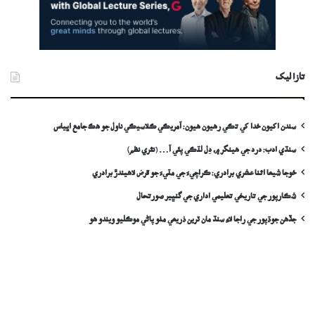
تازا ليک
سندن اکيون خدا کي تڪي رهيون هيون: آمريڪي ڪلاسيڪي ناول جو هڪ جامع اڀياس
سنڌي ادب: درد جي ھينگر ۾، دِل لٽڪي پئي آ… (نثري نظم)
خوجا شيعا اثنا عشري برادري: ڪراچيءَ جي مٽيءَ جو قرض لاھيندڙ برادري
شڪارپور جي تاريخي تعليمي اداري جي گنڀير صورتحال
جڏهن جوڌپور جي راجا لاءِ سنڌ مان ٽرين ذريعي مٺو پاڻي موڪليو ويندو ھو