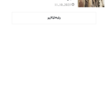
11-10-2025
وڌيڪ ڏيکاريو