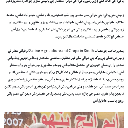
پاڻيءَ جي اڻاٺ ھئي ۽ زير زمين پاڻيءَ جي موثر استعمال جي پاليسي سازي جو اھم دستاويز لکيو.
‎زميني مٺي پاڻيءَ جي حوالي سان سندس ٻين مکيہ تصنيفن ۾ دادو ضلعي، حيدرآباد ضلعي، خشڪ
علائقن، ڪراچي ضلعي، لس ٻيلي ضلعي، ڪوئيٽا ڊويزن، قلات ڊويزن، ڪاڇي وارن علائقن ۾ زير
زمين پاڻي ۽ ڪچي وارن علائقن ۾ پاڻي جي ضرورت تي اھم تحقيقي پبليڪيشنس شامل آھن
جيڪي اڄ تائين ڪجھ تبديلين سان استعمال ٿين پيون.
‎‎پنھور صاحب جو ڪتاب Saline Agriculture and Crops in Sindh لوڻياٺي ڪلراٺي
زمين تي فصلن جي پوک جي حوالي سان ٿيل تحقيق، سائنسي مشاھدي ۽ مقامي تجربي ۽ نامياتي
صلاحن واري عملي تجويزن تي مشتمل ڪتاب آھي جيڪو سنڌ جي زمين جو اڄ جو وڏو مسئلو
آھي. لوڻياٺي/ ڪلراٺي ۽ سم جو آزار ڪافي وقت کان لاڙ ۾ ڏٺو ويو ھو پر ھاڻي تہ سنڌ جي اتر ۽
وچين حصي ۾ بہ تباھ ڪندڙ صورتحال اختيار ڪري چڪو آھي، جيڪو سنڌ جي زراعت جو وڏي
بحران جو سبب آھي. ھن ڪتاب ۾ مٺي درياھي پاڻي تي بئراجن ٺھڻ ڪري ان جو پاڻي سمنڊ تائين
نہ پھچڻ ۽ ان ڪري سمنڊ جي چاڙھ سبب بدين، ٺٺي ۽ سجاول جي ڪيترن ئي ديھن کي سمنڊ پائي
وڃڻ جا سبب ڄاڻايل آھن.