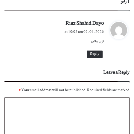
1 رايو
s
Riaz Shahid Dayo
a
09-06-2026 at 10:08 am
y
قرب سائين
s
:
Reply
Leave a Reply
*
Your email address will not be published.
Required fields are marked
C
o
m
m