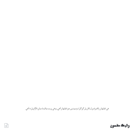
هي اشتهار پاڻمرادو ڏيکاريل گوگل ايڊسينس جو اشتهار آهي، ۽ هي ويب سائيٽ سان لاڳاپيل نه آهي.
وڌيڪ مضمون