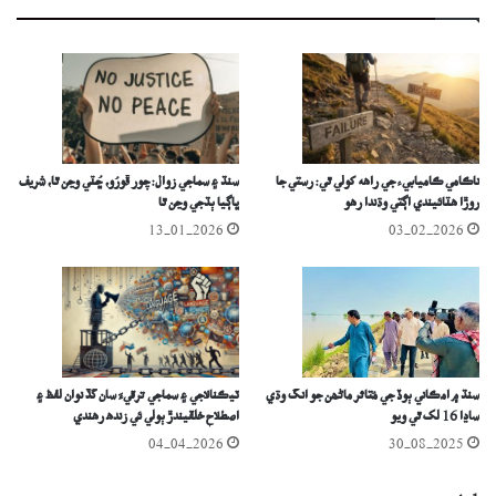
ناڪامي ڪاميابيء جي راھه کولي ٿي: رستي جا
سنڌ ۽ سماجي زوال: چور ڦورُو، ڇُٽي وڃن ٿا، شريف
روڙا هٽائيندي اڳتي وڌندا رهو
ڀاڳيا ٻڌجي وڃن ٿا
13-01-2026
03-02-2026
سنڌ ۾ امڪاني ٻوڏ جي مُتاثر ماڻھن جو انگ وڌي
ٽيڪنالاجي ۽ سماجي ترقيءَ سان گڏ نوان لفظ ۽
ساڍا 16 لک ٿي ويو
اصطلاح خلقيندڙ ٻولي ئي زندھ رھندي
04-04-2026
30-08-2025