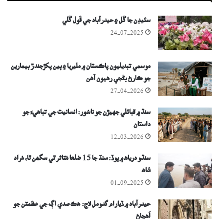
سئيڊن جا گُل ۽ حيدرآباد جي ڦُول گَلي
24-07-2025
موسمي تبديليون پاڪستان ۾ مليريا ۽ ٻين پکڙجندڙ بيمارين
جو ڪارڻ بڻجي رهيون آهن
27-04-2026
سنڌ ۾ قبائلي جهيڙن جو ناسُور: انسانيت جي تباهيءَ جو
داستان
12-03-2026
سنڌو درياھ ۾ ٻوڏ: سنڌ جا 15 ضلعا مُتاثر ٿي سگھن ٿا، مُراد
شاھ
01-09-2025
حيدرآباد ۾ ڏيارام گدومل لاج: ھڪ صدي اڳ جي عظمتن جو
اُھڃاڻ