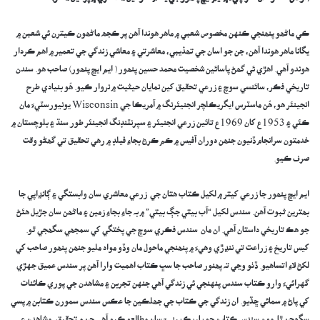
‎ڪي ماڻھو پنھنجي ڪنهن مخصوص شعبي ۾ ماھر ھوندا آھن پر ڪجھ ماڻھون ڪيترن ئي شعبن ۾
يگانا ماھر ھوندا آھن، جن جو اسان جي تھذيبي، معاشرتي ۽ معاشي زندگي جي تعمير ۾ اھم ڪردار
ھوندو آھي. اھڙي ئي گھڻ پاسائين شخصيت محمد حسين پنھور ( ايم ايڇ پنھور) صاحب ھو. سندن
تاريخي فڪر، سائنسي سوچ ۽ زرعي تحقيق کين نمايان حيثيت ۾ نروار ڪيو. ھُو بنيادي طرح
انجينئر ھو، ھُن ماسٽرس ايگريڪلچر انجنيئرنگ ۾ آمريڪا جي Wisconsin يونيورسٽيءَ مان
ڪئي ۽ 1953ع کان 1969ع تائين زرعي انجنيئر ۽ سپرنٽنڊنگ انجينئر طور سنڌ ۽ بلوچستان ۾
خدمتون سرانجام ڏنيون جنھن دوران آفيس ۾ ڪم ڪرڻ بجاءِ فيلڊ ۾ رهي تحقيق تي گھڻو وقت
صرف ڪيو.
‎ايم ايڇ پنھور جا زرعي کيتر ۾ لکيل ڪتاب هتان جي زرعي معاشري سان وابستگي ۽ ڳانڍاپي جا
بھترين ثبوت آھن. سندس لکيل “آب بيتي جڳ بيتي” ۾ بہ جاءِ بجاءِ زمين ۽ ماڻھن سان جڙيل ھئڻ
جو ھڪ تاريخي داستان آھي. ان مان سندس فڪري سوچ جي پختگي کي سمجھي سگھجي ٿو.
کيس تاريخ ۽ زراعت تي ننڍڙي وھيءَ ۾ پنھنجي ماحول مان وڏو مواد مليو جنھن پنھور صاحب کي
لکڻ لاءِ اتساھيو. ڏٺو وڃي تہ پھنور صاحب جا سڀ ڪتاب اھميت وارا آھن پر سندس عميق جهڙي
گهرائيءَ وارو ڪتاب سندس پنهنجي ئي زندگي آھي جنهن تجربن ۽ مشاھدن جي پوري ڪائنات
کي پاڻ ۾ سمائي ڇڏيو. ان زندگي جي ڪتاب جي جھلڪين جا عڪس سندس سمورن ڪتابن ۾ پسي