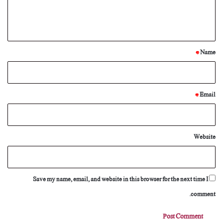
e
n
t
*
*
Name
*
Email
Website
Save my name, email, and website in this browser for the next time I
comment.