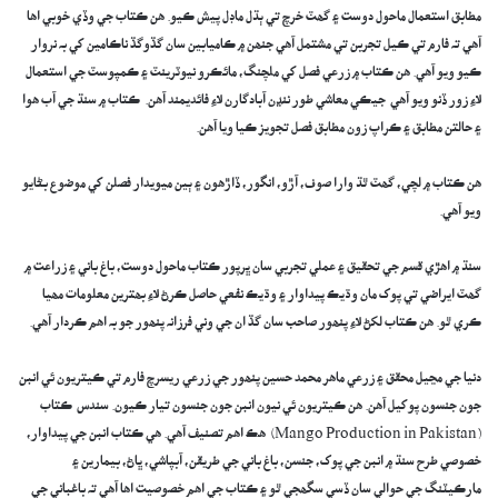
مطابق استعمال ماحول دوست ۽ گھٽ خرچ تي ٻڌل ماڊل پيش ڪيو. ھن ڪتاب جي وڏي خوبي اھا
آھي تہ فارم تي ڪيل تجربن تي مشتمل آھي جنھن ۾ ڪاميابين سان گڏوگڏ ناڪامين کي بہ نروار
ڪيو ويو آھي. ھن ڪتاب ۾ زرعي فصل کي ملچنگ، مائڪرو نيوٽرينٽ ۽ ڪمپوسٽ جي استعمال
لاءِ زور ڏنو ويو آھي جيڪي معاشي طور ننڍن آبادگارن لاءِ فائديمند آھن. ڪتاب ۾ سنڌ جي آب ھوا
۽ حالتن مطابق ۽ ڪراپ زون مطابق فصل تجويز ڪيا ويا آھن.
‎ھن ڪتاب ۾ لچي، گھٽ ٿڌ وارا صوف، آڙو، انگور، ڏاڙھون ۽ ٻين ميويدار فصلن کي موضوع بڻايو
ويو آھي.
‎سنڌ ۾ اھڙي قسم جي تحقيق ۽ عملي تجربي سان ڀرپور ڪتاب ماحول دوست، باغ باني ۽ زراعت ۾
گھٽ ايراضي تي پوک مان وڌيڪ پيداوار ۽ وڌيڪ نفعي حاصل ڪرڻ لاءِ بھترين معلومات مھيا
ڪري ٿو. ھن ڪتاب لکڻ لاءِ پنھور صاحب سان گڏ ان جي وني فرزانہ پنھور جو بہ اھم ڪردار آھي.
‎‎دنيا جي مڃيل محقق ۽ زرعي ماھر محمد حسين پنھور جي زرعي ريسرچ فارم تي ڪيتريون ئي انبن
جون جنسون پوکيل آھن. ھن ڪيتريون ئي نيون انبن جون جنسون تيار ڪيون. سندس ڪتاب
(Mango Production in Pakistan) ھڪ اھم تصنيف آھي. ھي ڪتاب انبن جي پيداوار،
خصوصي طرح سنڌ ۾ انبن جي پوک، جنسن، باغ باني جي طريقن، آبپاشي، ڀاڻ، بيمارين ۽
مارڪيٽنگ جي حوالي سان ڏسي سگھجي ٿو ۽ ڪتاب جي اھم خصوصيت اھا آھي تہ باغباني جي