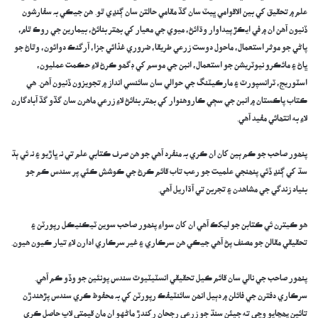
علم ۾ تحقيق کي بين الاقوامي ڀيٽ سان گڏ مقامي حالتن سان ڳنڍي ٿو. ھن جيڪي بہ سفارشون
ڏنيون آھن ان ۾ في ايڪڙ پيداوار وڌائڻ، ميوي جي معيار کي بھتر بنائڻ، بيمارين جي روڪ ٿام،
پاڻي جو موثر استعمال، ماحول دوست زرعي طريقا، ضروري غذائي جزا، آرگنڪ دوائون، وٿاڻ جو
ڀاڻ ۽ مائڪرو نيوٽريشن جو استعمال، انبن جي موسم کي ڊگھو ڪرڻ لاءِ حڪمت عمليون،
اسٽوريج، ٽرانسپورٽ ۽ مارڪيٽنگ جي حوالي سان سائنسي انداز ۾ تجويزون ڏنيون آھن. ھي
ڪتاب پاڪستان ۾ انبن جي سڄي ڪاروھنوار کي بھتر بنائڻ لاءِ زرعي ماهرن سان گڏو گڏ آبادگارن
لاءِ به انتھائي مفيد آهي.
‎پنھور صاحب جو ڪم ٻين کان ان ڪري بہ منفرد آھي جو ھن صرف ڪتابي علم تي نہ ڀاڙيو ۽ نہ ئي ٻڌ
سڌ کي ڳنڍ ڏئي پنھنجي علميت جو رعب تاب قائم ڪرڻ جي ڪوشش ڪئي پر سندس ڪم جو
بنياد زندگي جي مشاھدن ۽ تجربن تي آڌاريل آھي.
‎ھو ڪيترن ئي ڪتابن جو ليکڪ آھي ان کان سواءِ پنھور صاحب سوين ٽيڪنيڪل رپورٽن ۽
تحقيقي مقالن جو مصنف پڻ آھي جيڪي ھن سرڪاري ۽ غير سرڪاري ادارن لاءِ تيار ڪيون ھيون.
‎پنھور صاحب جي نالي سان قائم ڪيل تحقيقي انسٽيٽيوٽ سندس پونئين جو وڏو ڪم آھي.
سرڪاري دفترن جي فائلن ۾ دٻيل انھن سائنٽيفڪ رپورٽن کي بہ محفوظ ڪري سندس پڙهندڙن
تائين پھچايو وڃي ته جيئن سنڌ جو زرعي رجحان رکندڙ ماڻهو ان مان قيمتي لاڀ حاصل ڪري