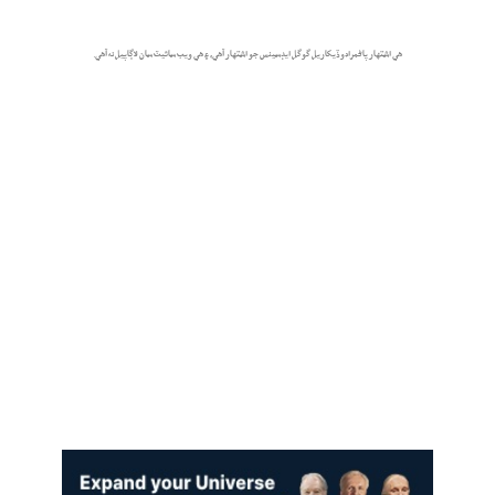
هي اشتهار پاڻمرادو ڏيکاريل گوگل ايڊسينس جو اشتهار آهي، ۽ هي ويب سائيٽ سان لاڳاپيل نه آهي.