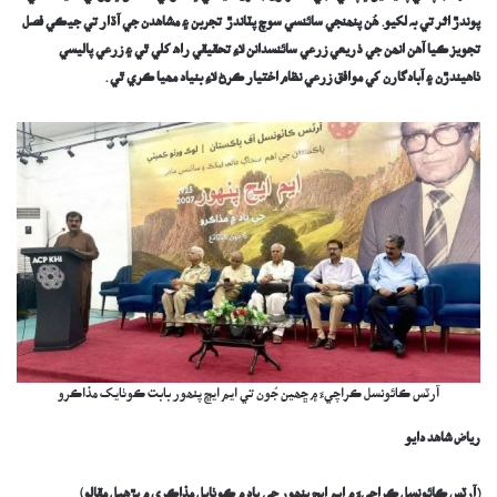
پوندڙ اثر
ت
ي
بہ لکيو. ھُن
پنھنجي سائنسي سوچ پٽاندڙ تجربن ۽ مشاهدن جي آڌار تي جيڪي فصل
تجويز ڪيا آھن انھن جي ذريعي زرعي سائنسدانن لاءِ تحقيقي راھ کلي ٿي ۽ زرعي پاليسي
ٺاھيندڙن ۽ آبادگارن کي موافق زرعي نظام اختيار ڪرڻ لاءِ بنياد مھيا ڪري ٿي .
آرٽس ڪائونسل ڪراچيءَ ۾ ڇھين جُون تي ايم ايڇ پنھور بابت ڪوٺايک مذاڪرو
رياض شاھد دايو
(آرٽس ڪائونسل ڪراچيءَ ۾ ايم ايڇ پنھور جي ياد م ڪوٺايل مذاڪري ۾ پڙھيل مقالو)