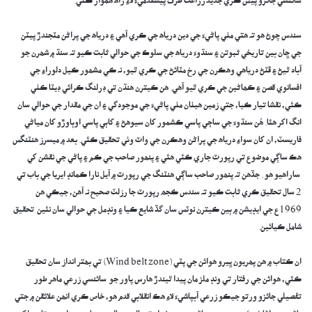
سائنسي جائزو پيش ڪري جديد زراعت طرف پيشقدميءَ لاءِ راه هموار ڪئي.
‎سندس چوڻ ھو تہ ھتي مٺي پاڻيءَ جي دين درياھ جي ڪري آھي ۽ درياھ جي پراڻن مٽجندڙ پيٽن
جي ڇان بين تاريخي ثبوتن ۽ سنڌوءَ درياھ جي سلوڪ جي حوالي ثابت ڪيو تہ سنڌ ۾ شھرن جو
آباد ٿيڻ ۽ ڦٽڻ درياھي وهڪرن جي رخ مٽائڻ جي ڪري ٿيو، نہ ڪي مشھور ڪيل دلوراءِ جي
افسانوي قصن ۽ ڪھاڻين جي ڪري ٿيو آھي. ھن ڪيترن ھنڌن تي ڊرلنگ ڪرائي ڊيٽا ڪٺي
ڪئي، نقشا تيار ڪيا، جتي زمين ھيٺان مٺي پاڻيءَ جي موجودگي ۽ ان جي مقدار جي حوالي سان
انگ اکر ھئا. ھُن سنڌوءَ جي ساڄي پاسي ڪشمور کان سيوھڻ ۽ کاٻي پاسي اوٻاوڙو کان مياڻي
فاريسٽ، ان کان سواءِ درياھ جي پراڻن وھڪرن جي واٽ وٺي تحقيق ڪئي. بعد ۾ ميسرز ھنٽنگس
ھڪ ساڳي موضوع تي رپورٽ جاري ڪئي ھئي ۽ پنھور صاحب جي ڪم ۽ پاڻي جي نقشن کي
ساراھيو ھو . جڏھن تہ پنھور صاحب ساڳي ھنٽنگ جي رپورٽ ۾ آيل نارا ڪمانڊ ايريا جي باب تي
2 سال تحقيق ڪري ثابت ڪيو تہ سندس ڪجھ رپورٽ جا رزلٽ صحيح نہ آھن، جيڪي ھن
1969ع جي ايڊيشن ۾ ٻين ڪيترن نوٽس سان گڏ شايع ڪيا ۽ ونڊمل جي حوالي سان نئين تحقيق
شامل ڪيائين.
‎ان ڪتاب ۾ ھن پھريون ڀيرو ھوائن جي پٽي (Wind belt zone) تي بھتر انداز سان تحقيق
ڪئي، ھوائن جي رفتار تي ونڊ ملز مان پيدا ٿيندڙ ھارس پاور جو سائنسي زرعي ماهر طور
تفصيلي جائزو ورتو جيڪو زرعي آبپاشيءَ لاءِ ھڪ انقلابي قدم ھو، خاص ڪري انھن علائقن ۾ جتي