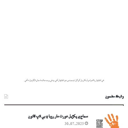
هي اشتهار پاڻمرادو ڏيکاريل گوگل ايڊسينس جو اشتهار آهي، ۽ هي ويب سائيٽ سان لاڳاپيل نه آهي.
وڌيڪ مضمون
سماج ۾ پکڙيل عورت مار رويا ۽ بي لاڀ قانون
30-07-2025