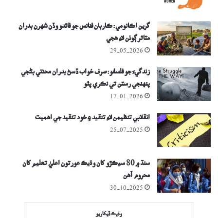
گرين اڪانومي: ڪاربان فنانس جو فائدو وڏن شهرن بدران
متاثر ڳوٺن لاءِ ھجي
29-05-2026
زندگيءَ جو فلسفو: صرف خواب ڏسڻ بدران محنتي بڻجي
پنهنجي رستن تي نڪري پئو
17-01-2026
انقلابي تنظيمن لاءِ تنقيد ۽ خود تنقيد جي اھميت
25-07-2025
سنڌ ۾ 80 سيڪڙو کان وڌيڪ عورتون اعليٰ تعليم کان
محروم آھن
30-10-2025
وڌيڪ ڏيکاريو