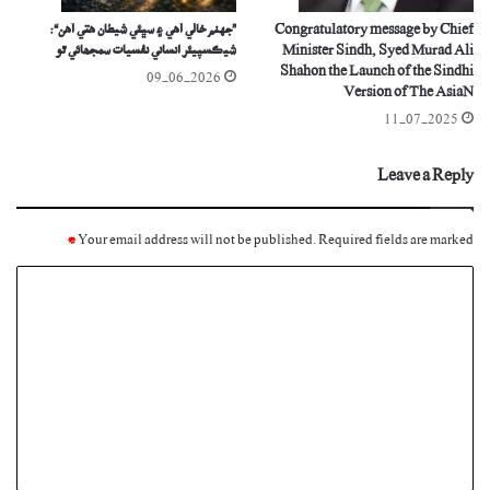
Congratulatory message by Chief
”جهنم خالي آهي ۽ سڀئي شيطان هتي آهن“:
Minister Sindh, Syed Murad Ali
شيڪسپيئر انساني نفسيات سمجھائي ٿو
Shahon the Launch of the Sindhi
09-06-2026
Version of The AsiaN
11-07-2025
Leave a Reply
*
Your email address will not be published.
Required fields are marked
C
o
m
m
e
n
t