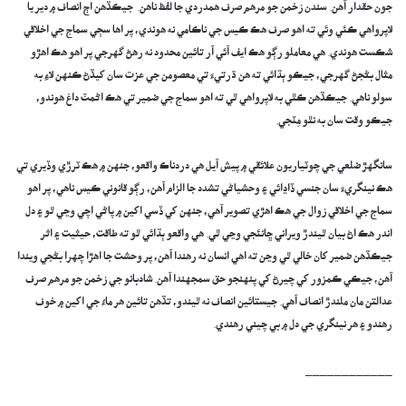
جون حقدار آهن. سندن زخمن جو مرهم صرف همدردي جا لفظ ناهن. جيڪڏهن اڄ انصاف ۾ دير يا
لاپرواهي ڪئي وئي ته اهو صرف هڪ ڪيس جي ناڪامي نه هوندي، پر اها سڄي سماج جي اخلاقي
شڪست هوندي. هي معاملو رڳو هڪ ايف آئي آر تائين محدود نه رهڻ گهرجي پر اهو هڪ اهڙو
مثال بڻجڻ گهرجي، جيڪو ٻڌائي ته هن ڌرتيءَ تي معصومن جي عزت سان کيڏڻ ڪنهن لاءِ به
سولو ناهي. جيڪڏهن ڪٿي به لاپرواهي ٿي ته اهو سماج جي ضمير تي هڪ اڻمٽ داغ هوندو،
جيڪو وقت سان به نٿو مِٽجي.
سانگهڙ ضلعي جي چوٽياريون علائقي ۾ پيش آيل هي دردناڪ واقعو، جنهن ۾ هڪ ٽرڙي وڏيري تي
هڪ نينگريءَ سان جنسي ڏاڍائي ۽ وحشياڻي تشدد جا الزام آهن، رڳو قانوني ڪيس ناهي، پر اهو
سماج جي اخلاقي زوال جي هڪ اهڙي تصوير آهي، جنهن کي ڏسي اکين ۾ پاڻي اچي وڃي ٿو ۽ دل
اندر هڪ اڻ بيان ٿيندڙ ويراني ڇانئجي وڃي ٿي. هي واقعو ٻڌائي ٿو ته طاقت، حيثيت ۽ اثر
جيڪڏهن ضمير کان خالي ٿي وڃن ته اهي انسان نه رهندا آهن، پر وحشت جا اهڙا چهرا بڻجي ويندا
آهن، جيڪي ڪمزور کي چيرڻ کي پنهنجو حق سمجهندا آهن. شادبانو جي زخمن جو مرهم صرف
عدالتن مان ملندڙ انصاف آهي. جيستائين انصاف نه ٿيندو، تڏهن تائين هر ماءُ جي اکين ۾ خوف
رهندو ۽ هر نينگري جي دل ۾ بي چيني رهندي.
____________