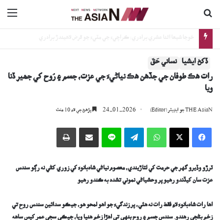
ڳولا جي لاءِ
nu
خوجا شيعا اثنا عشري برادري: ڪراچيءَ جي مٽيءَ جو قرض لاھيندڙ برادري
ڏکڻ ايشيا
نساني حَقَ
رات ھڪ طوفان جي جڏھن ھڪ نياڻيءَ جي عزت، جسم ۽ رُوح کي جھير ڏنا
ويا
24-01-2026
THE AsiaN جو ايڊيٽر (Editor)
پڙھڻ جي لاءِ 10 منٽ
Facebook
X
WhatsApp
Telegram
Line
اي ميل وسيلي ونڊيو
پرنٽ
ٽرڙو وڏيرو گهر جي حرمت کي لتاڙيندي، معصوم نياڻي شادبانوءَ کي زوري کڻي نه رڳو سندس
عزت سان کيڏندو رھيو پر وحشياڻي نموني تشدد به ڪندو رھيو
اها رات شادبانوءَ لاءِ فقط رات نه هئي، پر زندگيءَ جو اهو لمحو هو، جيڪو سدائين سندس روح تي
زخم بڻجي رهندو. سندس جسم ۽ روح ٻنهي تي اهڙا زخم هنيا ويا، جيڪي سڄي عمر کيس ساهه