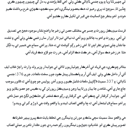
تي جهير ڏنا ويا ۽ پوءِ جنسي ڏاڍائي ڪئي وئي. اهي لفظ پڙهندي به دل کي ڇيهون ڇيهون ڪري
ڇڏين ٿا، سوچڻ ته پري رهيو ته هڪ معصوم نينگريءَ اهو سڀ ڪجهه ڪهڙي طرح برداشت ڪيو
هوندو. اهو منظر ڄڻ انسانيت جي قبر تي لکيل ڪارو ڪتبو آهي.
فرسٽ ميڊيڪل رپورٽ ۾ جسم جي مختلف حصن تي زخم جا واضح نشان موجود هجڻ جي تصديق
ٿي آهي. رپورٽ ۾ اهو به ڄاڻايو ويو آهي ته نياڻي تيز ڌار اوزار سان زخمي ڪئي وئي آهي ۽ تشدد
جا نشان چٽي نموني نظر اچن ٿا. اهي زخم رڳو گوشت تي نه هئا، پر اهي سماج جي ضمير تي به لڳل
هئا. هر زخم هڪ سوال آهي، هر ڪٽ هڪ الزام آهي، هر رت جو ڦڙو هڪ فرياد آهي.
متاثر ڇوڪريءَ جي فرياد تي آخرڪار چوٽياريون ٿاڻي تي جوابدار وزير ولد وارث راڄڙ خلاف ايف
آئي آر داخل ڪئي وئي. ايف آئي آر ۾ پاڪستان پينل ڪوڊ جون سخت دفعات، جن ۾ 376 (جنسي
ڏاڍائي) ۽ 337 سميت لاڳاپيل دفعات شامل ڪيون ويون آهن. پوليس جو چوڻ آهي ته قانون موجب
جاچ جاري آهي، شاهدن جا بيان ورتا پيا وڃن ۽ ميڊيڪل رپورٽن کي به ڪيس جو حصو بڻايو ويو
آهي. جوابدار گرفتار ٿي چڪو آهي. هي گرفتاري رڳو هڪ شخص کي هٿڪڙين لڳڻ جو عمل ناهي
پر اهو سماج لاءِ امتحان آهي ته ڇا واقعي انصاف ٿيندو يا واقعو وقت جي ڌوڙ ۾ گم ٿي ويندو؟
هي واقعو سنڌ سميت سڄي ملڪ ۾ عورتن ۽ نينگرن جي تحفظ بابت هڪ ڀيرو ٻيهر خطرناڪ
تصوير پيش ڪري ٿو. شادبانوءَ جهڙيون نينگريون رڳو همدردي جون حقدار ناهن پر عملي انصاف