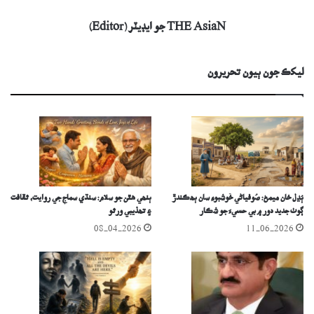
THE AsiaN جو ايڊيٽر (Editor)
ليکڪ جون ٻيون تحريرون
ٻُڍل خان ميمڻ: صُوفياڻي خُوشبوءِ سان ٻھڪندڙ
ٻنھي هٿن جو سلام: سنڌي سماج جي روايت، ثقافت
ڳوٺ جديد دور ۾ بي حسيءَ جو شڪار
۽ تھذيبي ورثو
08-04-2026
11-06-2026