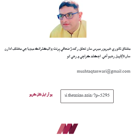
مشتاق ٽانوري خيرپور ميرس سان تعلق رکندڙ صَحافي پِرنٽ ۽ اِليڪٽرانڪ ميڊيا جي مختلف ادارن
سان لاڳاپيل رهيو آهي. اڄڪلھ ڪراچي ۾ رهي ٿو
mushtaqtanwari@gmail.com
يو آر ايل نقل ڪريو