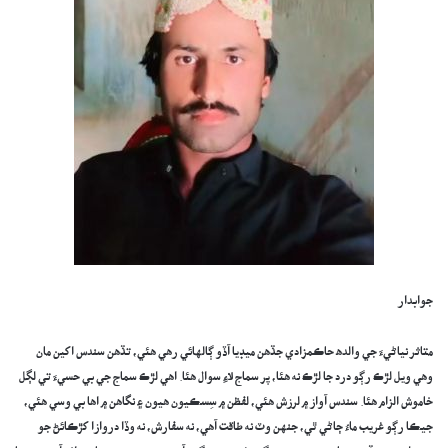
جوابدار
متاثر نياڻيءَ جي والده حاڪمزادي جڏهن ميڊيا آڏو ڳالهائي رهي هئي، تڏهن سندس اکين مان
وهي ويل لڙڪ رڳو درد جا لڙڪ نه هئا، پر سماج لاءِ سوال هئا. اهي لڙڪ سماج جي بي حسيءَ تي لڳل
خاموش الزام هئا. سندس آواز ۾ لرزش هئي، لفظن ۾ سِسڪيون هيون ۽ نگاهن ۾ اها بي وسي هئي،
جيڪا رڳو غريب ماءُ ڄاڻي ٿي، جنهن وٽ نه طاقت آهي، نه سفارش، نه وڏا دروازا کڙڪائڻ جو