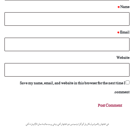
*
*
Name
*
Email
Website
Save my name, email, and website in this browser for the next time I
comment.
هي اشتهار پاڻمرادو ڏيکاريل گوگل ايڊسينس جو اشتهار آهي، ۽ هي ويب سائيٽ سان لاڳاپيل نه آهي.