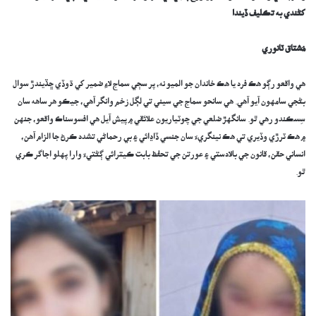
کڻندي به تڪليف ڏيندا
مُشتاق ٽانوري
هي واقعو رڳو هڪ فرد يا هڪ خاندان جو الميو نه، پر سڄي سماج لاءِ ضمير کي ڌوڏي ڇڏيندڙ سوال
بڻجي سامهون آيو آهي. هي سانحو سماج جي سيني تي لڳل زخم وانگر آهي، جيڪو هر ساهه سان
سِسڪندو رهي ٿو. سانگهڙ ضلعي جي چوٽياريون علائقي ۾ پيش آيل هي افسوسناڪ واقعو، جنهن
۾ هڪ ٽرڙي وڏيري تي هڪ نينگريءَ سان جنسي ڏاڍائي ۽ بي رحماڻي تشدد ڪرڻ جا الزام آهن،
انساني حقن، قانون جي بالادستي ۽ عورتن جي تحفظ بابت ڪيترائي ڳڻتيءَ وارا پهلو اجاگر ڪري
ٿو.