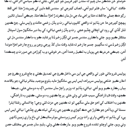
حوصلو. هن سُڏڪن سان چيو ته سندن گهر غريبن جو گهر آهي، جتي نه ڪو سياسي اثر آهي، نه ڪا
طاقت. ”نياڻيءَ“ سان ظلم ٿيو آهي، انصاف گھرجي ٿو. سندس لفظ دلين کي چيريندڙ هئا. اهي لفظ
رڳو هڪ جملي جا لفظ نه هئا پر اهي ماءُ جي دل مان نڪرندڙ اهڙا سڏڪا هئا، جيڪي آسمان تائين
پهچڻ گهرجن ها. هن ٻڌايو ته واقعي کانپوءِ نياڻي رت ۾ ٻڏل، زخمي حالت ۾ واپس ملي، ڄڻ ڪنهن
ٽٽل گُڏي کي روڊ تي اڇلائي ڇڏيو هجي. رت ۾ ٻڏل زخمي نياڻيءَ کي بنا دير سانگهڙ سول اسپتال
منتقل ڪيو ويو. جتي ڊاڪٽرن سندس جسم تي لڳل زخم ڏٺا پر شايد ڪو به ڊاڪٽر سندس دل تي
لڳل زخم ڏسي نه سگهيو. جسم جا زخم ته شايد وقت سان گڏ ڀرجي وڃن پر روح جا زخم اهڙا هوندا
آهن، جيڪي هر مُرڪ جي پويان به لڪيل رهندا آهن، هر خوشيءَ ۾ به ڳوڙهن جي صورت ۾ چمڪندا
آهن.
پوليس شروعاتي طور تي واقعي جي اين سي داخل ڪرڻ جي تصديق ڪئي ۽ جاچ شروع ڪرڻ جو
اعلان ڪيو. ضلعي پوليس سربراهه ايس ايس پي سانگهڙ عابد بلوچ موجب، متاثر نياڻيءَ جو باقاعده
بيان رڪارڊ ڪيو ويو آهي. نياڻيءَ ٻڌايو ته وزير راڄڙ سان سندس اڳ به دوستي هئي، جيڪا
ڪجهه وقت لاءِ ناراضگي سبب ختم ٿي وئي هئي. پر ڇا ڪنهن به دوستي، ڪنهن به ناراضگي،
ڪنهن به اختلاف کي اهو حق ملي سگهي ٿو ته ڪنهن جي عزت لٽي وڃي؟ ڇا انساني رشتا ايترا
سستا ٿي ويا آهن جو ڪاوڙ جي هڪ گهڙي ۾ ڪنهن جي زندگي تباھ ڪري ڇڏجي؟ نياڻي ايس ايس
پيءَ کي ٻڌايو ته واقعي واري رات وزير کيس زبردستي موٽرسائيڪل تي باغ واري زمين ڏانهن
وٺي ويو، جتي اوچتو تشدد شروع ڪيو ويو. مارڪٽ ڪئي وئي، بليڊ سان جسم جي مختلف حصن