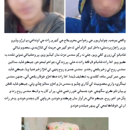
واقعي موجب، چوٽياريون جي رهواسي محرم ملاح جي گهر ۾ رات جي اونداهيءَ ۾ ٽرڙو وڏيرو
وزير راڄڙ زبردستيءَ داخل ٿيو. الزام آهي ته هو گهر جي حرمت کي لتاڙيندي، معصوم نياڻي
شادبانو کي زوري کڻي ويو، جتي نه رڳو سندس عزت سان کيڏيو ويو، پر وحشياڻي نموني تشدد به
ڪيو ويو. اها رات شادبانو لاءِ فقط رات نه هئي، پر زندگيءَ جو اهو لمحو هو، جيڪو شايد سدائين
سندس روح تي زخم بڻجي رهندو. سندس جسم ۽ روح ٻنهي تي اهڙا زخم هنيا ويا، جيڪي شايد
سڄي عمر کيس ساهه کڻندي به تڪليف ڏيندا. اها رات هڪ اهڙو طوفان بڻجي آئي، جنهن سندس
نينگريءَ واري معصوميت کي اُڏاري ڇڏيو ۽ سندس دل ۾ اهڙو سناٽو ڇڏي وئي، جيڪو شايد لفظن
۾ بيان نٿو ڪري سگهجي. هوءَ جسماني طور زخمي هئي، پر ان کان به وڌيڪ سندس روح رت ۾
ٻڏل هو. اهو روح، جيڪو هاڻي هر آواز سان ڇرڪندو هوندو، هر پاڇي کان ڊڄندو هوندو، ۽ هر رات
ان ئي خوفناڪ لمحي کي ٻيهر جيئندو هوندو.