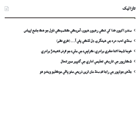
تازا ليک
سندن اکيون خدا کي تڪي رهيون هيون: آمريڪي ڪلاسيڪي ناول جو هڪ جامع اڀياس
سنڌي ادب: درد جي ھينگر ۾، دِل لٽڪي پئي آ… (نثري نظم)
خوجا شيعا اثنا عشري برادري: ڪراچيءَ جي مٽيءَ جو قرض لاھيندڙ برادري
شڪارپور جي تاريخي تعليمي اداري جي گنڀير صورتحال
جڏهن جوڌپور جي راجا لاءِ سنڌ مان ٽرين ذريعي مٺو پاڻي موڪليو ويندو ھو