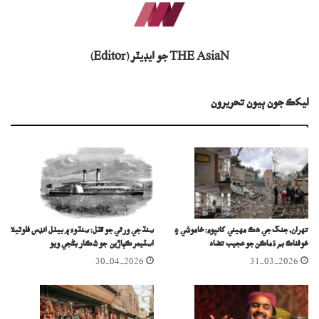
THE AsiaN جو ايڊيٽر (Editor)
ليکڪ جون ٻيون تحريرون
تهران، جنگ جي هڪ مهيني کانپوءِ: خاموشي ۽
سنڌ جي ورثي جو قتل: سنڌوءَ ۾ بيٺل انڊس فلوٽيلا
خوفناڪ بم ڌماڪن جو عجيب تضاد
اسٽيمر ڪٻاڙين جو شڪار بڻجي ويو
30-04-2026
31-03-2026