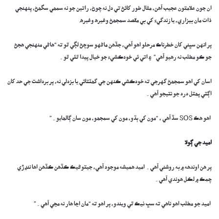
ان جون علامتون عجيب آهن، مثال طور کائڻ تي دل نه چوڻ، راتين جو نه سمھي سگھڻ، پنهنجي
ذات مان بيزاري، يا زندگيءَ کي بي مقصد سمجھڻ وغيره وغيره.
پر انهن سڀني کان خطرناڪ مرحلو اهو آهي، جڏهن ماڻهو سوچڻ لڳي ٿو ته “هاڻي منهنجي هجڻ
جو ڪو مطلب نه رهيو آهي” ۽ اتي ئي خودڪشيءَ جو خيال پيدا ٿئي ٿو۔
اسان کي اهو سمجھڻ گهرجي ته خودڪشي ڪنهن جي گھٽتائي يا بزدلي نه، پر برداشت جي حد کان
اڳتي پھتل درد جو نتيجو آهي۔
اهو هڪ SOS سڏ آهي ، “مون کي ٻڌو، مون کي سمجھو، مون سان ڳالھايو۔”
اميد جي ڳولا
پر هن اوندهه ۾ به روشني آهي۔ اميد هميشه موجود آهي، جيتوڻيڪ ڪڏهن ڪڏهن اها ننڍڙي
چمڪ ۾ لڪل هوندي آهي۔
اميد جو مطلب اهو ناهي ته سڀ ٺيڪ ٿي ويندو، پر اهو ته “مان اڃا هار نه مڃي آهي۔”