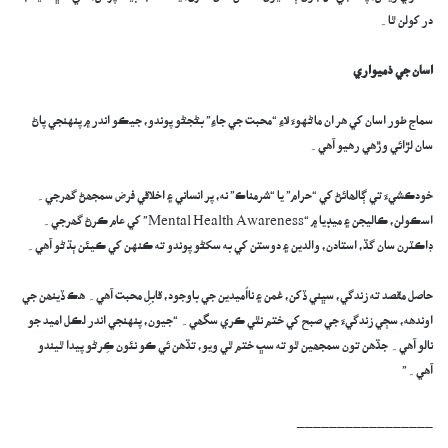
در کولن ٿا۔
اسان جي ذميواري
سماج طور اسان کي هر ان ماڻهوءَ لاءِ “محبت جي جاءِ” بڻجڻو پوندو، جيڪو اندر ۾ پنهنجي پاڻ
سان لڙائي وڙهي رهيو آهي۔
خودڪشيءَ تي ڳالھائڻ کي “حرام” يا “شرمناڪ” نه، پر انساني ۽ اخلاقي فرض سمجھڻ گھرجي۔
اسڪولن، ڪاليجن ۽ ميڊيا ۾ “Mental Health Awareness” کي عام ڪرڻ گھرجي۔
ڊاڪٽرن سان گڏ، استادن، والدين ۽ دوستن کي به سکڻو پوندو ته ڪنهن کي ڪيئن ٻڌڻو آهي۔
حاصل مقصد ته زندگي، سڀني ڏکن، غمن ۽ نااُميدين جي باوجود، قابلِ محبت آهي۔ هڪ ڏينھن جي
اوندهه، سڄي زندگيءَ جي صبح کي ختم نٿي ڪري سگھي۔ “جيون، پنهنجي اندر لڪل اميد جو
نالو آهي۔ جڏهن تون سمجھين ٿو ته سڀ ختم ٿي ويو، تڏهن ئي ڪو نئون ڪِرڻو پيدا ٿيندو
آهي۔”
_________________