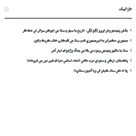
تازا ليک
جڏهن پنهنجو وطن اوپرو لڳڻ لڳي: تاريخ جا سبق ۽ سنڌ جي اڄوڪن سوالن تي هڪ نظر
جمھوري حڪمرانن جا غيرجمھوري قدم؛ سنڌ جي قلمڪارن خلاف ڪريڪ ڊائون
سنڌ جا ماڻهو پنهنجي وجود جي بقا جي جنگ وڙهڻ لاءِ تيار آهن
پاڪستان، ترڪي ۽ سعودي عرب دفاعي اتحاد: اسلامي دنيا لاءِ نئين دور جي شروعات؟
ڇا ته هئي سنڌ، ڪيئن ٿي ويا آهيون سنڌي!!!