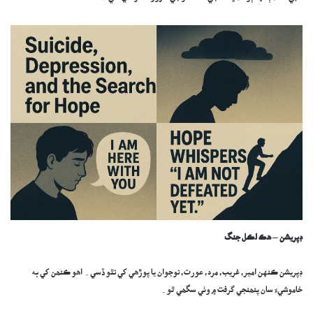
ڊپريشن
–
هڪ لڪل جنگ
ڊپريشن ڪنهن امير، غريب، مرد، عورت، نوجوان يا پوڙهي کي نٿو ڏسي۔ اهو ڪنھن کي به
خاموشيءَ سان پنھنجي گرفت ۾ وٺي سگھي ٿو۔