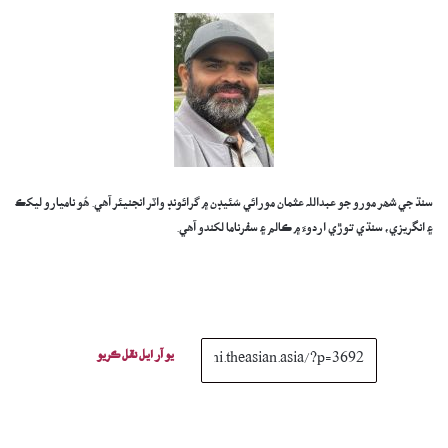
سنڌ جي شھر مورو جو عبداللہ عثمان مورائي سُئيڊن ۾ گرائونڊ واٽر انجنيئر آھي. ھُو ناميارو ليکڪ
۽ انگريزي، سنڌي توڙي اردوءَ ۾ ڪالم ۽ سفرناما لکندو آھي.
يو آر ايل نقل ڪريو