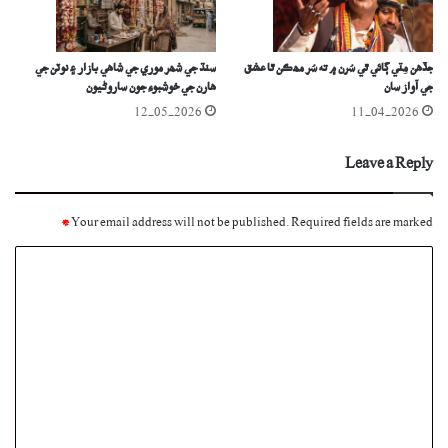
جڏهن مِٽي ڳائي ٿي سُرن ۾ ته سُر مھڪن ٿا عشق
سنڌ جي شھر موري جي شاھي بازار ۽ نوٽن جي
جي آواز سان
هارن جي خوشبوءِ جون ساروڻيون
12-05-2026
11-04-2026
Leave a Reply
*
Your email address will not be published.
Required fields are marked
C
o
m
m
e
n
t