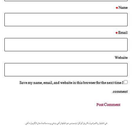
*
*
Name
*
Email
Website
Save my name, email, and website in this browser for the next time I
comment.
هي اشتهار پاڻمرادو ڏيکاريل گوگل ايڊسينس جو اشتهار آهي، ۽ هي ويب سائيٽ سان لاڳاپيل نه آهي.