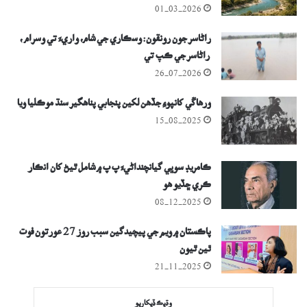
01-03-2026
راڻاسر جون رونقون: وسڪاري جي شام، واريءَ تي وسرام ،
راڻاسر جي ڪپ تي
26-07-2026
ورھاڱي کانپوءِ جڏھن لکين پنجابي پناھگير سنڌ موڪليا ويا
15-08-2025
ڪامريڊ سوڀي گيانچنداڻيءَ پ پ ۾ شامل ٿيڻ کان انڪار
ڪري ڇڏيو ھو
08-12-2025
پاڪستان ۾ ويم جي پيچيدگين سبب روز 27 عورتون فوت
ٿين ٿيون
21-11-2025
وڌيڪ ڏيکاريو