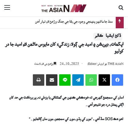
ڳولا جي لاءِ
nu
سنڌ جا ماڻهو پنهنجي وجود جي بقا جي جنگ وڙهڻ لاءِ تيار آهن
ڏکڻ ايشيا
ڪالم
آپگھات، ڊپريشن ۽ اميد جي ڳولا: زندگيءَ کان مايوس ماڻھن لاءِ اُميد جا در
کوليو
24-10-2025
THE AsiaN جو ايڊيٽر (Editor)
پڙھڻ جي لاءِ 6 منٽ
Facebook
X
WhatsApp
Telegram
Line
اي ميل وسيلي ونڊيو
پرنٽ
اسان کي سمجھڻ گهرجي ته خودڪشي ڪنهن جي گھٽتائي يا بزدلي نه، پر برداشت جي حد کان
اڳتي پھتل درد جو نتيجو آهي۔
اهو هڪ
SOS
سڏ آهي ، “مون کي ٻڌو، مون کي سمجھو، مون سان ڳالھايو۔”