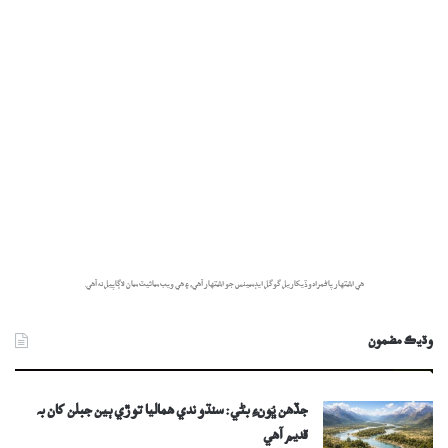
هي اشتهار پاڻمرادو ڏيکاريل گوگل ايڊسينس جو اشتهار آهي، ۽ هي ويب سائيٽ سان لاڳاپيل نه آهي.
وڌيڪ مضمون
جڏھن ڀُونءِ بڻي: سنڌو ندي ھماليا توڙي ٻين جبلن کان بہ
قديم آھي