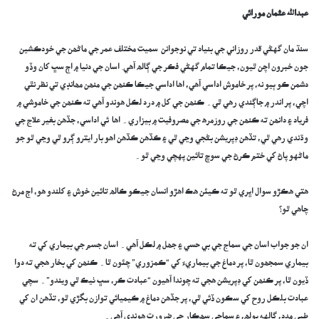
عبدالله عثمان مورائي
سنڌ مان گهڻي قدر روزاني جي بنياد تي نوجوانن سميت مختلف عمر جي ماڻھن جي خودڪشين
جون خبرون اچن ٿيون، جيڪا تمام گهڻي فڪر جي ڳالھ آهي. اسان جي دنيا ۾ اڄ سڀ کان وڏو
دشمن ڪو ٻيو نه، پر خاموش اداسي آهي، اها اداسي جيڪا ڪنھن جي منھن مھانڊي تي نظر نٿي
اچي، پر اندر ۾ جاڳندي رهي ٿي۔ ڪنھن جي کل ۾ درد لڪل هوندو آهي ته ڪنھن جي خاموشي ۾
فرياد ۽ دانھن ته ڪنھن جي روزمره جي مصروفيت ۾ بيزاري۔ اها ئي اداسي، جڏهن بغير علاج جي
وڌندي رهي ٿي، تڏهن ڊپريشن بڻجي وڃي ٿي ۽ ڪڏهن ڪڏهن اهو بار ايترو ڳرو ٿي وڃي ٿو جو
ماڻهو پاڻ کي ختم ڪرڻ جي سوچ تائين پهچي وڃي ٿو۔
هتي هڪڙو سوال اڀري ٿو ته ڪيئن هڪ اهڙو انسان جيڪو ڪالھ تائين خوش ۽ کلندو هو، اڄ مرڻ
چاهي ٿو؟
ان جو جواب اسان جي سماج جي بي حسي ۽ جھل ۾ لڪل آهي۔ اسان جسم جي بيماري کي ته
بيماري سمجھون ٿا، پر دماغ جي بيماريءَ کي “ڪمزوري” چئون ٿا۔ ڪنھن کي بخار هجي ته دوا
ڏيون ٿا، پر ڪنھن کي ڊپريشن هجي ته چوندا آهيون “عبادت ڪر، سڀ ٺيڪ ٿي ويندو”۔ سچي
عبادت بلڪل روح کي سڪون ڏئي ٿي، پر جڏهن دماغ ۾ ڪيميائي توازن بگڙي ٿو، تڏهن ان کي
طبي مدد، ڳالهه ٻولھ، ۽ سماجي سھڪار جي ضرورت هوندي آهي۔