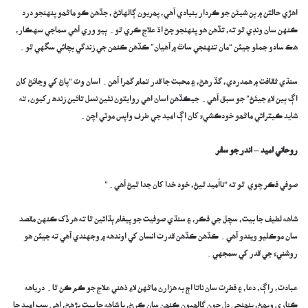
اهڙي حالتن ۾ ٻن شيئن جو ڪردار بنيادي آهي، پھريون ڳالهائڻ ، جڏهن ڪو ماڻھو پنهنجو درد
ڪنهن سان ونڊي ٿو ته، تڏهن هو پنهنجو ڄڻ اڌ علاج ڪري ٿو۔ ٻيو وري آهي سماجي سهڪار،
هڪ سادو جملو جيئن “مان تنهنجي ساٿ ۾ آهيان” ڪڏهن ڪنھن جي زندگي بچائي سگهي ٿو۔
سنڌي ثقافت ۾ همدردي، گڏ رهڻ، ۽ محبت جا قدر تمام گھرا آهن۔ اسان وٽ “پاڻ کي وڃائڻ کان
اڳ ٻين لاءِ جيئڻ” جو سبق آهي۔ جيڪڏهن اسان اهي روايتون نئين نسل تائين زنده رکيون، ته
شايد ڪيترائي ماڻھو خودڪشيءَ کان اڳ اميد جي طرف واپس موٽي اچن۔
روحاني اميد
–
اندر جو سفر
صوفي فڪر چوي ٿو ته “نااُميد ٿيڻ، خود خدا کان جدا ٿيڻ آهي۔”
شاهه لطيف جا بيت، سچل جي فڪر، ۽ سنڌي صوفيت جو پيغام ٻڌائين ٿا ته هر ڏک ڪنهن مقصد
سان موڪليو ويندو آهي۔ ڪڏهن ڪڏهن قدرت انسان کي اوندهه ۾ وجهندي آهي ته جيئن هو
روشنيءَ جي قدر کي سمجهي۔
عبادت، راڳ، دعا، ۽ فطرت سان ناتا اڄ به هزارن ماڻهن لاءِ ذهني علاج جو ڪم ڪن ٿا۔ درياهه
ڪناري ويھڻ، پنھنجي دل جون ڳالھيون ڪنھن سان ڪرڻ، يا شاهه جا بيت پڙهڻ، اهي سڀ اميد جا