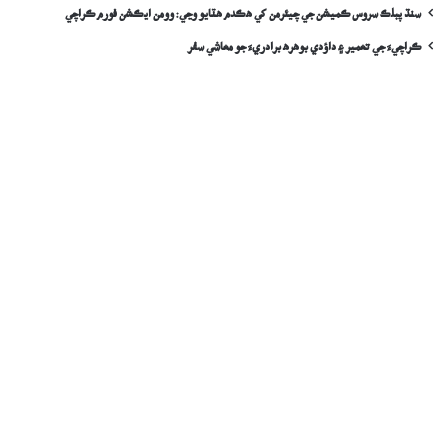
سنڌ پبلڪ سروس ڪميشن جي چيئرمن کي ھڪدم ھٽايو وڃي: وومن ايڪشن فورم ڪراچي
ڪراچيءَ جي تعمير ۽ داؤدي بوهره برادريءَ جو معاشي سفر