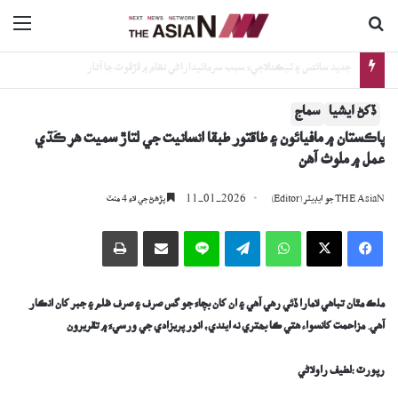
ڳولا جي لاءِ
nu
ترقي پسند ادب ۽ قومي ٻولين جي واڌاري لاءِ گڏيل جدوجهد جو عزم
ڏکڻ ايشيا
سماج
پاڪستان ۾ مافيائون ۽ طاقتور طبقا انسانيت جي لتاڙ سميت ھر ڪُڌي
عمل ۾ ملوث آھن
11-01-2026
THE AsiaN جو ايڊيٽر (Editor)
پڙھڻ جي لاءِ 4 منٽ
Facebook
X
WhatsApp
Telegram
Line
اي ميل وسيلي ونڊيو
پرنٽ
ملڪ مٿان تباھي لامارا ڏئي رھي آھي ۽ ان کان بچاءَ جو گس صرف ۽ صرف ظلم ۽ جبر کان انڪار
آھي. مزاحمت کانسواء ھتي ڪا بھتري نه ايندي، انور پريزادي جي ورسيءَ ۾ تقريرون
رپورٽ :لطيف راولاڻي