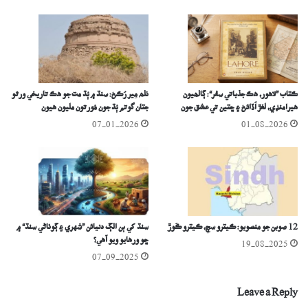
ڪتاب ”لاھور، ھڪ جذباتي سفر“: ڳالھيون
ٺُلھ مِير رُڪڻ: سنڌ ۾ ٻُڌ مت جو ھڪ تاريخي ورثو
ھيرامنڊي، لغڙ اُڏائڻ ۽ ڇتين تي عشق جون
جتان گوتم ٻُڌ جون مُورتون مليون ھيون
07-01-2026
01-08-2026
12 صوبن جو منصوبو: ڪيترو سچ، ڪيترو ڪُوڙ
سنڌ کي ٻن الڳ دنيائن ”شهري ۽ ڳوٺاڻي سنڌ“ ۾
ڇو ورھايو ويو آھي؟
19-08-2025
07-09-2025
Leave a Reply