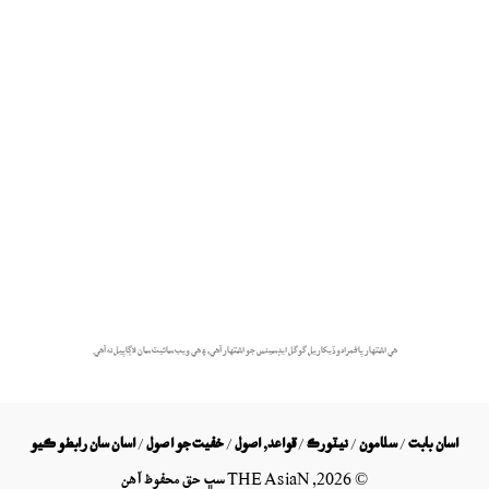
هي اشتهار پاڻمرادو ڏيکاريل گوگل ايڊسينس جو اشتهار آهي، ۽ هي ويب سائيٽ سان لاڳاپيل نه آهي.
اسان بابت
/
سلامون
/
نيٽورڪ
/
قواعد, اصول
/
خفيت جو اصول
/
اسان سان رابطو ڪيو
©
2026
, THE AsiaN سڀ حق محفوظ آھن