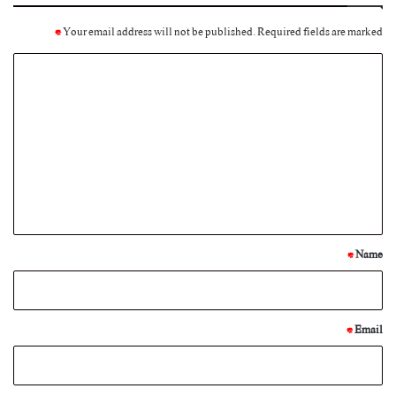
*
Your email address will not be published.
Required fields are marked
C
o
m
m
e
n
t
*
*
Name
*
Email