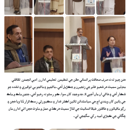
ھنن چيو ته نه صرف صحافت پر انساني حقن جي تنظيمن, تعليمي ادارن, ادبي انجمنن, ثقافتي
منڊلين سميت ھر شعبو ظلم جي زنجيرن ۾ جڪڙيل آھي ـ ماڻھپو ۽ ماڻھو بي توقيري ۽ تشدد جو
شڪار آھي ۽ ھاڻي ان مان آجپي لاء جدوجھد کان سواء ڪو رستو نه رھيو آھي ـ جنھن ملڪ ۾ ملڪ
جي بانين کان ويندي اڄ جي سياستدانن تائين اڪثر غدار ۽ سڪيورٽي رسڪ قرار ڏنا ويا ھجن ۽
رڳو مافيائون ۽ طاقتور طبقا انسانيت جي لتاڙ سميت ھر ڪڌي عمل ۾ ملوث ھجن اتي ادارن مان
چڱائي جي ڪھڙي اميد رکي سگھجي ٿي ـ