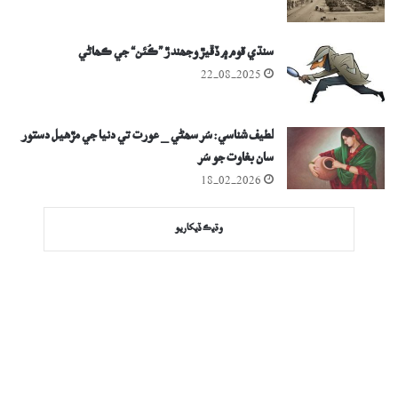
سنڌي قوم ۾ ڏڦيڙ وجھندڙ ”ڪُئن“ جي ڪھاڻي
22-08-2025
لطيف شناسي: سُر سھڻي _ عورت تي دنيا جي مڙھيل دستور
سان بغاوت جو سُر
18-02-2026
وڌيڪ ڏيکاريو