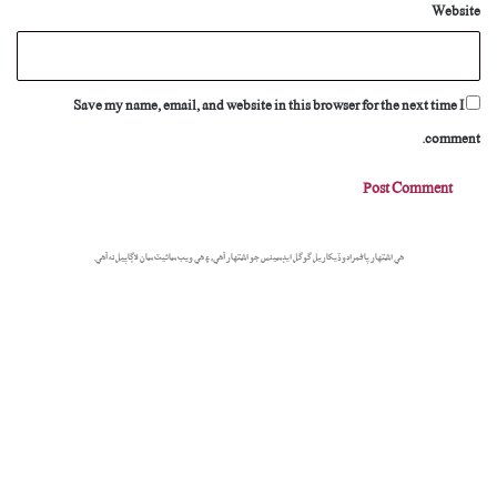
Website
Save my name, email, and website in this browser for the next time I
comment.
هي اشتهار پاڻمرادو ڏيکاريل گوگل ايڊسينس جو اشتهار آهي، ۽ هي ويب سائيٽ سان لاڳاپيل نه آهي.