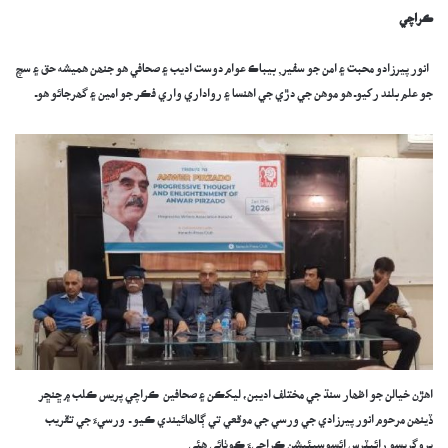
ڪراچي
انور پيرزادو محبت ۽ امن جو سفير, بيباڪ عوام دوست اديب ۽ صحافي ھو جنھن ھميشه حق ۽ سچ
جو علم بلند رکيوـ ھو موھن جي دڙي جي اھنسا ۽ رواداري واري فڪر جو امين ۽ گھرجائو ھوـ
اھڙن خيالن جو اظھار سنڌ جي مختلف اديبن، ليکڪن ۽ صحافين ڪراچي پريس ڪلب ۾ ڇنڇر
ڏينھن مرحوم انور پيرزادي جي ورسي جي موقعي تي ڳالھائيندي ڪيو ـ ورسيءَ جي تقريب
پروگريسو رائيٽرس ائسوسيئيشن ڪراچيءَ ڪوٺائي ھئي.