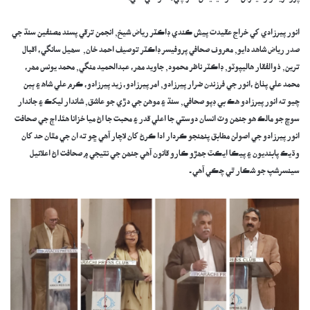
انور پيرزادي کي خراج عقيدت پيش ڪندي ڊاڪٽر رياض شيخ, انجمن ترقي پسند مصنفين سنڌ جي
صدر رياض شاھد دايو, معروف صحافي پروفيسر ڊاڪٽر توصيف احمد خان, سھيل سانگي، اقبال
ترين, ذوالفقار ھاليپوٽو, ڊاڪٽر ناظر محمود, جاويد مھر، عبدالحميد منگي, محمد يونس مھر،
محمد علي پٺاڻ ،انور جي فرزندن ضرار پيرزادو, امر پيرزادو، زيد پيرزادو، ڪرم علي شاھ ۽ ٻين
چيو ته انور پيرزادو ھڪ بي ڊپو صحافي, سنڌ ۽ موھن جي دڙي جو عاشق, شاندار ليکڪ ۽ جاندار
سوچ جو مالڪ ھو جنھن وٽ انسان دوستي جا اعلي قدر ۽ محبت جا اڻ ميا خزانا ھئاـ اڄ جي صحافت
انور پيرزادو جي اصولن مطابق پنھنجو ڪردار ادا ڪرڻ کان لاچار آھي ڇو ته ان جي مٿان حد کان
وڌيڪ پابنديون ۽ پيڪا ايڪٽ جھڙو ڪارو قانون آھي جنھن جي نتيجي ۾ صحافت اڻ اعلانيل
سينسرشپ جو شڪار ٿي چڪي آھي ـ