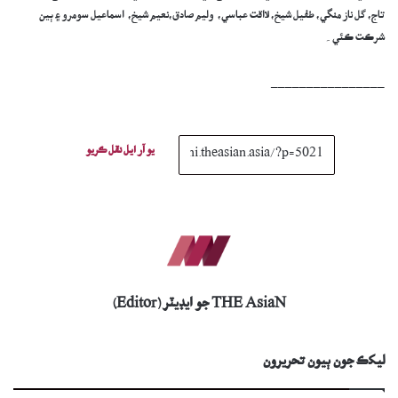
تاج، گل ناز منگي، طفيل شيخ، لااقت عباسي، وليم صادق،نعيم شيخ، اسماعيل سومرو ۽ ٻين
شرڪت ڪئي۔
________________
يو آر ايل نقل ڪريو
THE AsiaN جو ايڊيٽر (Editor)
ليکڪ جون ٻيون تحريرون