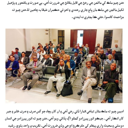
ھنن چيو ملڪ کي ماڻھن جي رھڻ جي قابل بڻائڻ جي ضرورت آھي، ٻي صورت ۾ باشعور ۽ پڙھيل
لکيل ماڻھن جي ملڪ مان ڀاڄ جاري رھندي ۽ اھو ئي حڪمران طبقا به چاھين ٿاـ ھنن چيو ته
مزاحمت کانسواء ھتي ڪا بھتري نه ايندي ـ
اديبن چيو ته ملڪ مٿان تباھي لامارا ڏئي رھي آھي ۽ ان کان بچاءَ جو گس صرف ۽ صرف ظلم ۽ جبر
کان انڪار آھي ، جيڪو انور پيرزادو گھڻو اڳ ٻڌائي ويو آھي ـ ھنن چيو ته انور پيرزادو جي انسان
دوستي ۽ محبت واري پيغام کي عام ڪرڻ اڄ جي وڏي ضرورت آھي ـ تقريب ۾ واحد بلوچ، رشيد