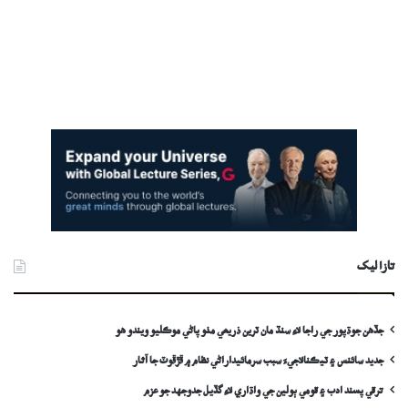
تازا ليک
جڏهن جوڌپور جي راجا لاءِ سنڌ مان ٽرين ذريعي مٺو پاڻي موڪليو ويندو ھو
جديد سائنس ۽ ٽيڪنالاجيءَ سبب سرمائيداراڻي نظام ۾ ڦڙڦوٽ جا آثار
ترقي پسند ادب ۽ قومي ٻولين جي واڌاري لاءِ گڏيل جدوجهد جو عزم