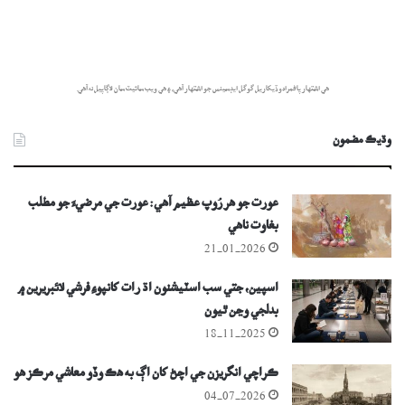
هي اشتهار پاڻمرادو ڏيکاريل گوگل ايڊسينس جو اشتهار آهي، ۽ هي ويب سائيٽ سان لاڳاپيل نه آهي.
وڌيڪ مضمون
عورت جو ھر رُوپ عظيم آھي: عورت جي مرضيءَ جو مطلب
بغاوت ناهي
21-01-2026
اسپين، جتي سب اسٽيشنون اڌ رات کانپوءِ فرشي لائبريرين ۾
بدلجي وڃن ٿيون
18-11-2025
ڪراچي انگريزن جي اچڻ کان اڳ به هڪ وڏو معاشي مرڪز هو
04-07-2026