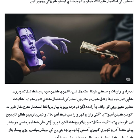
احساس کي استعمال ڪن ٿا ته جيئن ماڻهوءَ جلدي فيصلو ڪرڻ تي مجبور ٿين
ان فراڊي واردات ۾ جيڪي طريقا استعمال ٿين يا انهن ۾ ڪنهن جون به پبلڪ ٿيل تصويرون،
ڪاپي ٿيل بايو ڊيٽا ۽ نقل ڪيل دوستن جي لسٽن کي استعمال ڪندي نئون ڪوڙو اڪائونٽ
ڪلون ڪيو وڃي ٿو. واقف ۽ آرامده لڳڻ لاءِ عزت ڀريو يا پيار ڀريا لفظ استعمال ڪرڻ مثال طور ته
”توهان ڪيئن آهيو؟“ يا ”آنٽي وارا ۽ گهر وارا سڀ ٺيڪ آهن نه؟“. وائيس يا ويڊيو ڪالن کان بچڻ
لاءِ، ”لو بيٽري“ يا ”گھٽ سگنل“ جو بهانو پڻ ڪندا آهن. ٿورو اڳتي هلي هڪ ايمرجنسي جو منظر
پيش ڪندا آهن ۽ گهيري گهيري آهستي ڳالهه ٻولهه جي رخ کي موبائل بيلنس، ايزي پيسا، جاز