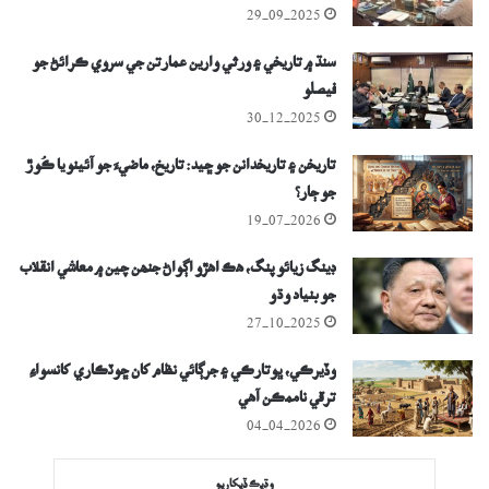
29-09-2025
سنڌ ۾ تاريخي ۽ ورثي وارين عمارتن جي سروي ڪرائڻ جو
فيصلو
30-12-2025
تاريخن ۽ تاريخدانن جو ڇيد: تاريخ، ماضيءَ جو آئينو يا ڪُوڙ
جو ڄار؟
19-07-2026
ڊينگ زيائو پنگ، ھڪ اھڙو اڳواڻ جنھن چين ۾ معاشي انقلاب
جو بنياد وڌو
27-10-2025
وڏيرڪي، ڀوتارڪي ۽ جرڳائي نظام کان ڇوٽڪاري کانسواءِ
ترقي ناممڪن آھي
04-04-2026
وڌيڪ ڏيکاريو