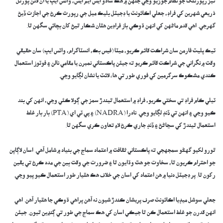
تيز رپورٽنگ جو نظام جوڙيو وڃي جنهن ۾ هڪ سادو ايس ايم ايس، واٽس ايپ يا آن لائن پورٽل
ذريعي شهرين کي فراڊ، جعلي اڪائونٽ يا ڊجيٽل بليڪ ميل جي رپورٽ ڪرڻ جي اجازت ڏيڻ
گهرجي. اهي قدم ماڻهن کي انهن ڌوڪي باز فراڊين هٿان شڪار ٿيڻ کان بچائي سگهن ٿا.
ٽيڪ پليٽ فارمن سان شراڪت قائم ڪريو، ميٽا (فيس بڪ، انسٽاگرام، واٽس ايپ) سان حقيقي
وقت ۾ نگراني جي شراڪت قائم ڪريو ته جيئن پاڪستاني نمبرن يا مقامي نالن ۽ فوٽوز استعمال
ڪندي مشڪوڪ سرگرمين کي فوري طور تي هاء لائٽ يا نشان لڳايو وڃي.
ٽيلي ڪام فراڊ تي سختي ڪريو، فراڊ ۾ استعمال ٿيندڙ سمز جي ڳولا ڪئي وڃي، انهن کي بند
ڪيو وڃي ۽ انهن تي ڏنڊ لڳايو وڃي. نادرا (NADRA) ۽ پي ٽي اي (PTA) بار بار غلط
استعمال ٿيندڙ کي سڃاڻڻ ۽ ڏنڊ جاري ڪرڻ لاءِ تعاون ڪري سگهن ٿا.
ٿورو لکيو گهڻو سمجهجي ته پاڪستاني ثقافت ۾ اعتماد سماج جي بنياد ۾ شامل آهي. اسان لاڳاپن
جو احترام ڪريون ٿا، سخاوت جو هٿ وڌايون ٿا ۽ ضرورت جي وقت ٻين جي مدد ڪرڻ تي يقين
رکون ٿا. پر ڊجيٽل دنيا ۾ هن اعتماد کي اسان جي خلاف هڪ هٿيار طور استعمال ڪيو پيو وڃي.
جعلي سوشل ميڊيا اڪائونٽ صرف پريشان ڪندڙ شيون نه آهن پراهي ڌوڪي جا هٿيار آهن. اهي
انهن قدرن جو غلط استعمال ڪن ٿا جيڪي اسان کي هڪ سماج جي طور تي ڳنڍين ٿيون. جيئن