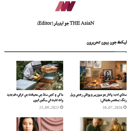
THE AsiaN جو ايڊيٽر (Editor)
ليکڪ جون ٻيون تحريرون
سنڌي ادب: پاتار جو ميوزيم ۽ پوئتي رهجي ويل
ماکي ۽ کجي سنڌ جي معيشت جي ترقيءَ لاءِ جديد
رنگ (مختصر ڪھاڻي)
واٽ ثابت ٿي سگھن ٿيون
25-09-2025
30-07-2026