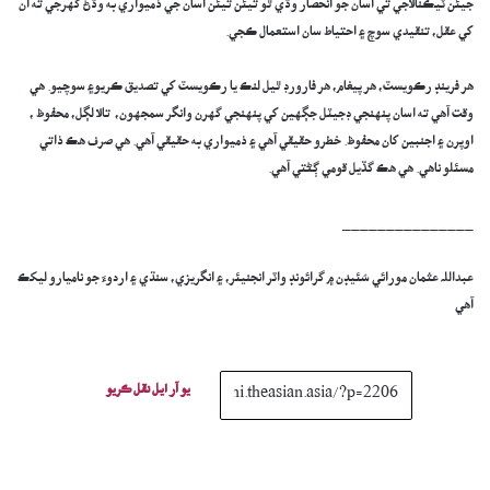
جيئن ٽيڪنالاجي تي اسان جو انحصار وڌي ٿو تيئن تيئن اسان جي ذميواري به وڌڻ گهرجي ته ان
کي عقل، تنقيدي سوچ ۽ احتياط سان استعمال ڪجي.
هر فرينڊ رڪويسٽ، هر پيغام، هر فارورڊ ٿيل لنڪ يا رڪويسٽ کي تصديق ڪريو۽ سوچيو. هي
وقت آهي ته اسان پنهنجي ڊجيٽل جڳهين کي پنهنجي گهرن وانگر سمجهون، تالا لڳل، محفوظ ،
اوپرن ۽ اجنبين کان محفوظ. خطرو حقيقي آهي ۽ ذميواري به حقيقي آهي. هي صرف هڪ ذاتي
مسئلو ناهي. هي هڪ گڏيل قومي ڳڻتي آهي.
_______________
عبداللہ عثمان مورائي سُئيڊن ۾ گرائونڊ واٽر انجنيئر، ۽ انگريزي، سنڌي ۽ اردوءَ جو ناميارو ليکڪ
آھي
يو آر ايل نقل ڪريو