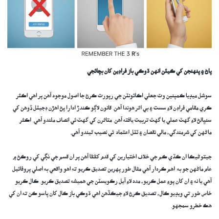
پاڻ ۽ پنهنجن کي ڪيئن انهن ڌوڪي باز فراڊين کان بچائجي
سوشل ميڊيا ڪمپنين وٽ جعلي اڪائونٽن جي رپورٽ ڪرڻ جا اصول موجود آهن پر اهي اڪثر
ڪري مقامي فراڊن لاءِ سست ۽ بي اثر هوندا آهن. قانون لاڳو ڪندڙ ادارا پڻ اهڙن ڊجيٽل ڏوهن کي
سنڀالڻ لاءِ گهٽ عملي يا گهٽ تربيت يافته آهن. متاثرن کي گهٽ ئي انصاف ملندو آهي. اڪثر
ماڻهن کي شرمندگي، مالي نقصان ۽ ٽٽل اعتماد ئي نصيب ٿيندو آهي.
جيتوڻيڪا ان ڪڌي ڪم جي خلاف اختيارين کي قدم کڻڻا آهن پر ان قسم جي ٺڳي کي روڪڻ ۾
عام ماڻهن جو به اهم ڪردار آهي مثال طور پهرين تصديق ڪريو ته اهو واقعي به اصلي پروفائيل
آهي يا نه ۽ ان کان پوءِ عمل ڪريو، مدد لاءِ آيل رڪويسٽن جي هميشه تصديق ڪريو. ڪال ڪريو
خاص طور تي ويڊيو ڪال، تصديق ڪرڻ لاءِ جيڪڏهن اهي ڌوڪي باز ڪال کان پاسو ڪن ته ان کي
هڪ خطرو سمجهو.