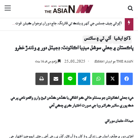
ڳولا جي لاءِ
nu
اڳوڻي چيف جسٽس جي گهر ۽ بئنڪ تي فائرنگ: جاچ دوران نوجوان ڪيئن فوت ٿيو؟
ڏکڻ ايشيا
آئي ٽي ۽ سائنس
پاڪستان ۾ جعلي سوشل ميڊيا اڪائونٽ: ڊجيٽل دور ۾ وڌندڙ خطرو
25-08-2025
THE AsiaN جو ايڊيٽر (Editor)
پڙھڻ جي لاءِ 16 منٽ
Facebook
X
WhatsApp
Telegram
Line
اي ميل وسيلي ونڊيو
پرنٽ
هيءُ جعلي اڪائونٽن جو مسئلو هاڻي ڪو اتفاقي يا ڪڏهن ڪڏهن ٿيڻ وارو واقعو ناهي پر هي
هڪ پوري سائبر ڪرائم وبا جي صورت اختيار ڪري چڪي آهي
عبدالله عثمان مورائي
اهڙي دور ۾ جڏهن اسان جي زندگي وڌ کان وڌ آن لائن گذري رهي آهي، جتي ايموجيز اظهار جي