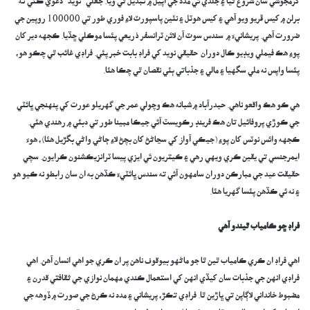
گرمجوشي سان شروع ٿيا ۽ جلدي ئي مدد جي اپيل ۾ تبديل ٿي ويا. جعلي ”نويد“ دعويٰ ڪئي ته
برلن ۾ کيس ڦريو ويو آهي ۽ کيس هوٽل ۽ نئين پاسپورٽ لاءِ فوري طور تي 100000 روپين جي
ضرورت آهي. پريشانيءَ ۾ سندس سوٽ آن لائن ٽرانسفر ذريعي پئسا موڪلي ڇڏيا. ڪجهه دير کان
پوءِ هڪ فيملي ويڊيو ڪال دوران حقيقي نويد کي فراڊ بابت خبر پئي. فراڊي غائب ٿي چڪو هو،
پئسا واپس نه ملي سگهيا ۽ مالي ۽ جذباتي ٻئي نقصان ٿي چڪا هئا.
هي ڪو هڪ واقعو ناهي. حيدرآباد ۾ شبانه هڪ وچولي عمر جي گهريلو عورت کي پنهنجي ڀائٽي
جي ڪوڙي پروفائيل تان هڪ فرينڊ رڪويسٽ آئي جيڪا مبينا طور تي دبئي ۾ رهندي هئي.
ڪجهه وائس نوٽس کان پوءِ (جيڪي آواز کي سڃاڻڻ کان بچڻ لاءِ ڄاڻي واڻي بگڙيل هئا)، هوءَ
ايمرجنسي تي يقين ڪري ويهي رهي ۽ ڪيتريون ئي ايزي پيسا ٽرانزيڪشنون ڪرايون. سچي
حقيقت عيد جي مبارڪن دوران سامهون آئي ته سندس ڀائٽيءَ ڪڏهن به ان سان رابطو نه ڪيو هو
۽ نه ئي ڪڏهن پئسا گهريا هئا.
فراڊ ڇو ڪامياب ٿيندو آهي
اهي فراڊ ان ڪري ڪامياب ٿين ٿا جو ماڻهو بيوقوف ناهن پر ان ڪري جو اهي انسان آهن. اهي
فراڊي انهن جي جذبات سان کيڏي انهن کي استعمال ڪندي مهمان نوازي جي ثقافتي قدرن ۽
مضبوط خانداني لاڳاپن تي ڀاڙين ٿا. فراڊي تڪڙ، پريشاني ۽ مدد نه ڪرڻ جي صورت ۾ ڏوهه جي