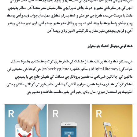
اهي ماڻهن جي جذبن سان کيڏي انهن کي قائل ڪرڻ واريون ڳالهيون ڪندا آهن، خاص طور تي
انهن کي جن سفر ناهي ڪيو ۽ اهو نٿا ڄاڻن ته پرڏيهي نظام ڪيئن ڪم ڪندا آهن. متاثر پنهنجي
مائٽ يا دوست جي مدد ڪرڻ جي خواهش ۾ شڪ بدران تڪڙي عمل سان جواب ڏيندو آهي ۽ هڪ
ڀيرو جڏهن پئسا موڪليا ويندا آهن ته پوء پروفائل ختم ڪيو ويندو آهي، فون نمبر بند ٿي ويندو
آهي ۽ فراڊي پنهنجي نئين نشان يا ٽارگيٽس ڏانهن وڌي ويندا آهن.
هڪ قومي ڊجيٽل اعتماد جو بحران
هي مسئلو هڪ وڌيڪ پريشان ڪندڙ حقيقت کي ظاهر ڪري ٿو ته پاڪستان ۾ مضبوط ڊجيٽل
خواندگي (digital literacy) ۽ سائبر هائجن (cyber hygiene) جي کوٽ آهي. ڪيترن ئي
ماڻهن کي اڃا تائين خبر ناهي ته ڪنهن پروفائل جي صداقت کي ڪيئن جانچ جي يا پنهنجي
اڪائونٽن کي ڪيئن محفوظ ڪجي. عوام ۾ آگاهي گهٽ آهي، خاص طور تي ڳوٺاڻن علائقن ۾ جتي
انٽرنيٽ جو استعمال تيزيءَ سان وڌي رهيو آهي بغير مناسب حفاظت ۽ تعليم جي.