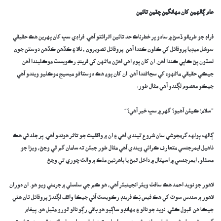
عام ڳالهين کان مهانگين چٽين تائين
فراڊ جو طريقو ڏسڻ ۾ سادو پر خطرناڪ حد تائين اثرائتو آهي. فراڊي سڀ کان پهرين هڪ حقيقي
سوشل ميڊيا پروفائل کي ڪلون ڪندا آهن. پروفائل تصويرون ، نالا ۽ ڪڏهن ڪڏهن دوستن جون
لسٽون پڻ ڪاپي ڪندا آهن. ان کان پوءِ اهي اهڙن ماڻهن کي فرينڊ رڪويسٽ موڪليندا آهن
جيڪي حقيقي ماڻهوءَ کي سڃاڻندا آهن. ان کان پوءِ هڪ دوستاڻو ميسيج موڪليو ويندو آهي
جيڪو معصوم لڳندو آهي مثال طور:
”سلام! ڪيئن آهيو؟ گهر ۾ سڀ خير آهي؟“
ڳالهه ٻولهه گرمجوشي سان شروع ٿيندي آهي ۽ ان ۾ واقفيت جو تاثر هوندو آهي. پر جلد ئي هڪ
ٺاهيل ايمرجنسي متعارف ڪرائي ويندي آهي مثال طور جيئن ته سامان گم ٿي وڃڻ، ويزا جو
مسئلو، ايمرجنسي ۾ اسپتال ۾ داخل ٿيڻ يا ٻاهرئين ملڪ ۾ والٽ چوري ٿي وڃڻ.
لاهور جو نويد احمد هڪ سافٽ ويئر انجينيئر آهي، هو ڪم جي سلسلي ۾ جرمني ويو هو. ان دوران
لاهور ۾ سندس سوٽ کي هڪ فيس بُڪ فرينڊ رڪويسٽ آئي جيڪا واقف لڳندڙ پروفائل تان هئي
جيڪا هن قبول ڪئي. نويد جو نالو ۽ مهانڊو ساڳيو هو باقي رڳو نالو ٿورو مٽيل هو. پيغام