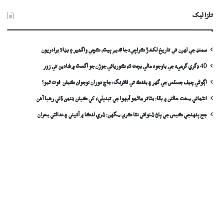
تازا ليک
سمنڊ جي لهرن تي تاريخ لکندڙ ڪراچيءَ جا قديم ٻيٽ، ڪڇي واگھير ۽ بڊالا برادريون
40 ڊگري گرميءَ جي باوجود مالي بچت لاءِ ڪوريائي جوڙن جو آگسٽ ۾ شادين تي زور
اڳوڻي چيف جسٽس جي گهر ۽ بئنڪ تي فائرنگ: جاچ دوران نوجوان ڪيئن فوت ٿيو؟
انتھائي سخت حالتن ۾ بقا: متاثر ماڻھو آبهوا جي تبديليءَ کي ڪيئن مُنھن ڏئي رهيا آهن
جج پنهنجي ڪيس جي پاڻ شنوائي نٿا ڪري سگهن: شري لنڪا ۾ آئيني ۽ عدالتي بحران