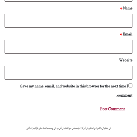
*
*
Name
*
Email
Website
Save my name, email, and website in this browser for the next time I
comment.
هي اشتهار پاڻمرادو ڏيکاريل گوگل ايڊسينس جو اشتهار آهي، ۽ هي ويب سائيٽ سان لاڳاپيل نه آهي.