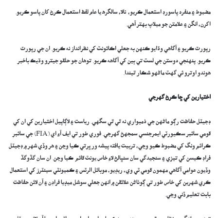
مضبوط ۽ منفرد پاسورڊ استعمال ڪريو، نالا، سالگره يا عام لفظ استعمال ڪرڻ کان پاسو ڪريو.
اکرن، انگن ۽ علامتن جو ميلاپ بهتر آهي.
رپورٽ ڪريو ۽ آگاهي وڌايو ڪنهن به جعلي اڪائونٽ کي نظرانداز نه ڪريو. ان جي رپورٽ
ڪريو. پنهنجي دوستن جي لسٽ تي ٻين کي آگاهه ڪريو. توهان جو حلقو جيترو وڌيڪ باخبر
هوندو اوترو ئي گهٽ ماڻهو شڪار ٿيندا.
اختيارين کي ڇا ڪرڻ گهرجي
ڊجيٽل حفاظت رڳو ماڻهن جي ذميواري نه ٿي ٿي سگهي. رياست ۽ لاڳاپيل اختيارين کي ان کي
قومي سائبر سڪيورٽي ايمرجنسي سمجهڻ گهرجي. فوري طور تي ايف آءِ اي (FIA) جي سائبر
ڪرائم ونگ کي مضبوط ڪيو وڃي، تربيت يافته پيشه ور ڀرتي ڪيا وڃن ۽ هر وڏي شهر ۾ ڊجيٽل
فراڊ ڪيسن کي تيزي ۽ سنجيدگي سان سنڀالڻ لاءِ خاص يونٽ قائم ڪيا وڃن. ان سان گڏوگڏ
وڏيون عوامي آگاهي مهمون قومي ٽي وي، ريڊيو، موبائل الرٽس ۽ ڪميونٽي سينٽرز کي استعمال
ڪري شهرين کي خاص طور تي ڳوٺاڻن علائقن ۾ انهن جعلي سوشل ميڊيا فراڊن ۽ آن لائن حفاظت
بابت تعليم ڏني وڃي.