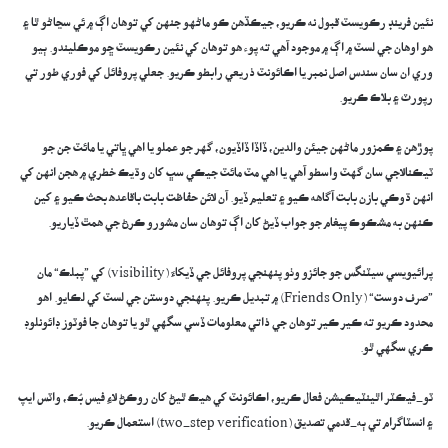
نئين فرينڊ رڪويسٽ قبول نه ڪريو، جيڪڏهن ڪو ماڻهو جنهن کي توهان اڳ ۾ ئي سڃاڻو ٿا ۽
هو اوهان جي لسٽ ۾ اڳ ۾ موجود آهي ته پوء هو توهان کي نئين رڪويسٽ ڇو موڪليندو. ٻيو
وري ان سان سندس اصل نمبر يا اڪائونٽ ذريعي رابطو ڪريو. جعلي پروفائل کي فوري طور تي
رپورٽ ۽ بلاڪ ڪريو.
پوڙهن ۽ ڪمزور ماڻهن جيئن والدين، ڏاڏا ڏاڏيون، گهر جو عملو يا اهي ڀاتي يا مائٽ جن جو
ٽيڪنالاجي سان گهٽ واسطو آهي يا اهي مٽ مائٽ جيڪي سڀ کان وڌيڪ خطري ۾ هجن انهن کي
انهن ڌوڪي بازن بابت آگاهه ڪيو ۽ تعليم ڏيو. آن لائن حفاظت بابت باقاعده بحث ڪيو ۽ کين
ڪنهن به مشڪوڪ پيغام جو جواب ڏيڻ کان اڳ توهان سان مشورو ڪرڻ جي همٿ ڏياريو.
پرائيويسي سيٽنگس جو جائزو وٺو پنهنجي پروفائل جي ڏيکاءَ (visibility) کي ”پبلڪ“ مان
”صرف دوست“ (Friends Only) ۾ تبديل ڪريو. پنهنجي دوستن جي لسٽ کي لڪايو. اهو
محدود ڪريو ته ڪير ڪير توهان جي ذاتي معلومات ڏسي سگهي ٿو يا توهان جا فوٽوز ڊائونلوڊ
ڪري سگهي ٿو.
ٽو-فيڪٽر اٿينٽيڪيشن فعال ڪريو، اڪائونٽ کي هيڪ ٿيڻ کان روڪڻ لاءِ فيس بُڪ، واٽس ايپ
۽ انسٽاگرام تي ٻه-قدمي تصديق (two-step verification) استعمال ڪريو.