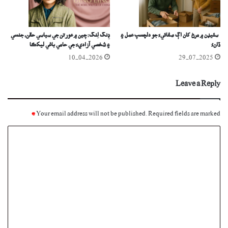
سئيڊن ۾ مرڻ کان اڳ صفائيءَ جو دلچسپ عمل ۽
ڊِنگ لِنگ: چين ۾ عورتن جي سياسي حقن، جنسي
ڏانءُ
۽ شخصي آزاديءَ جي حامي باغي ليکڪا
10-04-2026
29-07-2025
Leave a Reply
*
Your email address will not be published.
Required fields are marked
C
o
m
m
e
n
t