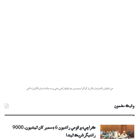
هي اشتهار پاڻمرادو ڏيکاريل گوگل ايڊسينس جو اشتهار آهي، ۽ هي ويب سائيٽ سان لاڳاپيل نه آهي.
وڌيڪ مضمون
ڪراچيءَ ۾ قومي رانديون 6 ڊسمبر کان ٿينديون، 9000
رانديگر شريڪ ٿيندا