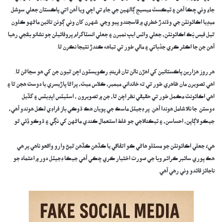
جاءِ وٺي چڪا آهن ۽ ٽيڪسٽ ميسيج ڳالهين جي جاءِ تي اچي ويا آهن اتي پاڪستان جعلي سوشل
ميڊيا اڪائونٽن جي وڌندڙ خطري ۾ ڦاسجندو پيو وڃي. شهرن کان وٺي ڳوٺن تائين ماڻهو ڪلون
ٿيل فيس بُڪ اڪائونٽن، جعلي واٽس ايپ نمبرن ۽ جعلي انسٽاگرام پروفائيلن جو نشانو بڻجي رهيا
آهن جن جا اڪثر ڪري جذباتي ۽ مالي طور تي تباهه ڪندڙ نتيجا نڪرن ٿا.
هر روز هزارين پاڪستانين کي اهڙن نالن تان فرينڊ رڪويسٽون اچن ٿيون جن کي هو سڃاڻن ٿا.
اهي تصويرن مان ظاهري طور تي ته خانداني ميمبر، ڪلاس ميٽ، پراڻا پاڙيسري يا دوست هجن ٿا ۽
اهي اڪائونٽ مڪمل طور تي حقيقي نظر اچن ٿا، جن ۾ تصويرون ، اسٽيٽس اپڊيٽس ۽ گڏيل
دوستن جا نالا شامل هوندا آهن. پر ڊجيٽل ماسڪ جي پويان هڪ ڌوڪي باز فراڊي لڪل هوندو آهي،
جيڪو لاڳاپن، احساسن، ۽ ٽيڪنالاجي جو غلط استعمال ڪندي ماڻهن کي ٺڳي ۽ ڌوڪو ڏئي ٿو.
هيءُ جعلي اڪائونٽن جو مسئلو هاڻي ڪو اتفاقي يا ڪڏهن ڪڏهن ٿيڻ وارو واقعو ناهي پر هي
هڪ پوري سائبر ڪرائم وبا جي صورت اختيار ڪري چڪي آهي جيڪا ڊجيٽل دور ۾ اعتماد جو
ناجائز فائدو وٺي رهي آهي.