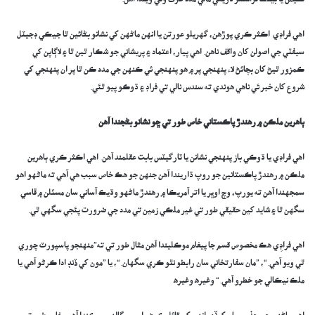
ڪيش يا بينڪ ٽرانسفر ذريعي مالي مدد طرف وٺي ويندا آهن.
اهي فراڊي اڪثر ڪري پوڙهن، گهريلو عورتن يا انهن ماڻهن کي نشانو بڻائين ٿا جيڪي ڊجيٽل
سيفٽي جي اصولن کان واقف ناهن. اهي پيار، اعتماد ۽ پريشاني جو شڪار ٿين ٿا ۽ لاڳاپن کي
ڪمزور ٿيڻ کان بچائڻ لاء پنهنجي پر ۾ هو پنهنجي ئي ڪنهن جي مدد ڪن ٿا پر ان پنهنجي کي
شروع کان خبر ئي ناهي هوندي ته سندس نالي تي فراڊ ۽ ڌوڪو پيو ٿئي.
ٻاهرين ملڪن ۾ رهندڙ پاڪستاني خاص طور تي ڇو نشانو بڻجندا آهن
اهي فراڊي يا ڌوڪي باز پنهنجي نشانن يا ٽارگيٽس بابت عقلمند آهن. اهي اڪثر ڪري ٻاهرين
ملڪن ۾ رهندڙ پاڪستانين جو روپ ڌاريندا آهن جنهن جو هڪ خاص سبب هي آهي ته ماڻهو اهو
سمجهندا آهن ته يورپ، وچ اوڀر يا اتر آمريڪا ۾ رهندڙ ماڻهو وڌيڪ آساني سان مسئلن ۾ ڦاسي
سگهن ٿا ۽ شايد کين حقيقي طور تي غير ملڪي زمين تي مدد جي ضرورت پئجي سگهي ٿي.
اهي فراڊِي هڪ مخصوص قسم جا پيغام موڪليندا آهن مثال طور تي ته”منهنجو پاسپورٽ چوري
ٿي ويو آهي.“، ”مان سفارتخاني سان رابطو نٿو ڪري سگهان.“، يا ”مون کي ڏنڊ ادا ڪرڻو آهي يا
ملڪ نيڪالي جو خطرو آهي.“ وغيره وغيره