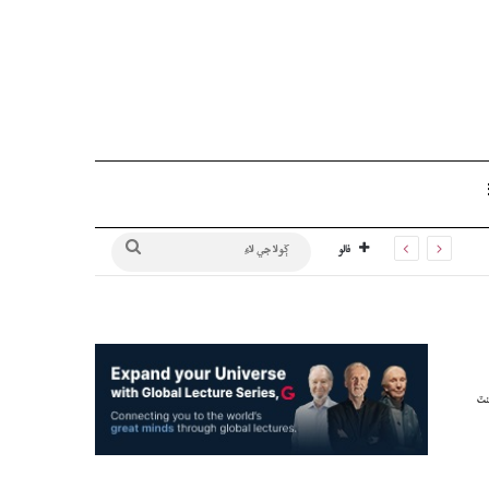
Sidebar
ڳولا
فالو
جي
لاءِ