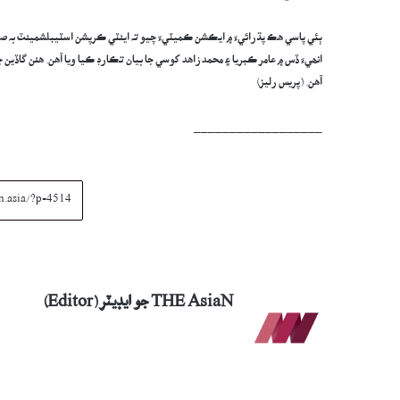
ٻئي پاسي ھڪ پڌرائيءَ ۾ ايڪشن ڪميٽيءَ چيو تہ اينٽي ڪرپشن اسٽيبلشمينٽ بہ ص
انھيءَ ڏس ۾ عامر ڪبريا ۽ محمد زاھد کوسي جا بيان تڪارڊ ڪيا ويا آھن. ھنن گاڏين
آھن. (پريس رليز)
__________________
THE AsiaN جو ايڊيٽر (Editor)