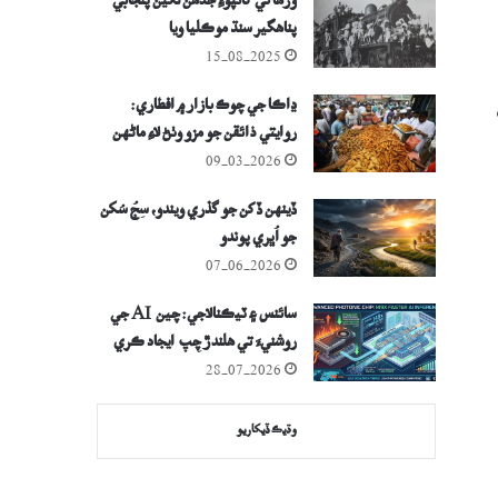
ورھاڱي کانپوءِ جڏھن لکين پنجابي
پناھگير سنڌ موڪليا ويا
15-08-2025
ڍاڪا جي چوڪ بازار ۾ افطاري:
روايتي ذائقن جو مزو وٺڻ لاءِ ماڻهن
جو هجوم
09-03-2026
ڏينهن ڏکن جو گذري ويندو، سِجُ سُکن
جو اُڀري پوندو
07-06-2026
سائنس ۽ ٽيڪنالاجي: چين AI جي
روشنيءَ تي هلندڙ چِپ ايجاد ڪري
ورتي
28-07-2026
وڌيڪ ڏيکاريو