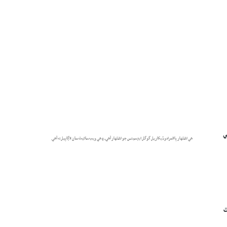
ي
هي اشتهار پاڻمرادو ڏيکاريل گوگل ايڊسينس جو اشتهار آهي، ۽ هي ويب سائيٽ سان لاڳاپيل نه آهي.
ٽ