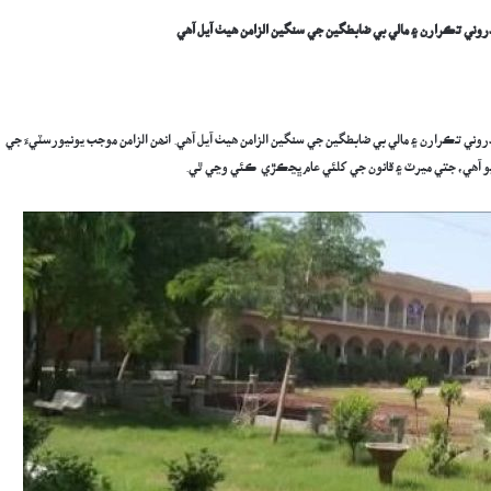
دروني تڪرارن ۽ مالي بي ضابطگين جي سنگين الزامن هيٺ آيل آهي
روني تڪرارن ۽ مالي بي ضابطگين جي سنگين الزامن هيٺ آيل آهي. انھن الزامن موجب يونيورسٽيءَ جي
يو آهي، جتي ميرٽ ۽ قانون جي کلئي عام ڀڃڪڙي ڪئي وڃي ٿي.