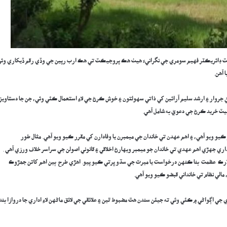
 ڊائريڪٽر فهيم سومري جي نگرانيءَ هيٺ هڪ پروجيڪٽ تي هڪ ارب رپين جي وڏي رقم ڏيکاري وئ
 آهن.
جروار ۽ ارشد سليم آرائين کي ذاتي سهولتون ۽ خوش ڪرڻ جي لاءِ استعمال ڪئي وئي، جن جا دستاويز
يٽ خريد ڪرڻ جي دعويٰ به شامل آهي.
 ڪيو ويو آهي، ۽ اهم عهدن تي خاندان جي ميمبرن يا وفادارن کي مقرر ڪيو ويو آهي. مثال طور
ي جهڙي اهم عهدي تي خاندان جو ميمبر ويهارڻ اخلاقي ۽ قانوني اصولن جي سراسر خلاف ورزي آهي .
ڪلارڪ عظمت بنا ڪنهن درخواست يا ميرٽ جي سڌو ڀرتي ڪيو پيو. اھڙي طرح ٻين اهم کاتن جھڙوڪ
الي نظام تي خانداني قبضو ڪيو ويو آهي.
جي اڳواڻي ۾ ڪئي وئي ته جيئن سندن هٿ مضبوط ٿين ۽ علائقي جي لائق ماڻهن لاءِ اداري جا دروازا بند