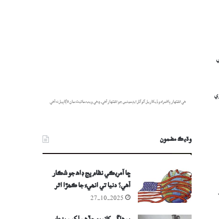
ي
ي
هي اشتهار پاڻمرادو ڏيکاريل گوگل ايڊسينس جو اشتهار آهي، ۽ هي ويب سائيٽ سان لاڳاپيل نه آهي.
وڌيڪ مضمون
ڇا آمريڪي نظام ڀڃ ڊاھ جو شڪار
آھي؟ دنيا تي انھيءَ جا ڪھڙا اثر
پوندا؟
27-10-2025