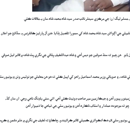
 مسلم ليگ (ن) جي مرڪزي سينئر نائب صدر سيد شاه محمد شاه سان بہ ملاقات ڪئي.
ٽي جي اڳواڻن سيد شاه محمد شاه کي سمورا تفصيل ٻُڌايا. ھنن آل پارٽيز ڪانفرنس بہ سڏائڻ جو اعلان
نو. هن چيو ته سنڌ صوفين جو ديس آهي ۽ شاه عبداللطيف ڀٽائي جي نگري ڀٽ شاهه ۾ قائم ٿيل صوفي
لي شاهه، ۽ صوبائي وزير محمد اسماعيل راهو کي اپيل ڪئي ته هو هن معاملي جو نوٽيس وٺن ۽ يونيورسٽ
زمينون پيون آهن ۽ جيڪا زمين مير صاحب ڊونيٽ ڪئي آھي اتي سٺي بلڊنگ ٺاهي وڃي. ان سان گڏ،
ڇو ته موجوده عملدار ۽ اسٽاف ناڪاره آهن ۽ يونيورسٽي جي تباهي جا ذميوار آهن.
ي يونيورسٽي لاءِ هڪ انڪوائري ڪميٽي قائم ڪرائيندو، ڇاڪاڻ ته لطيف جي نگري ۾ علم دشمن ۽ ڪرپ