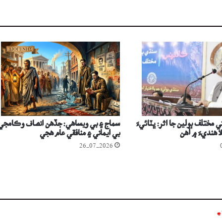
ي مختلف ٻولين جا اثر: ڀٽائيءَ
سماج ۽ بي ويساھي: جڏهن انصاف وڪامجي
ا ھنديءَ ۾ آھن
بي ايماني ۽ منافقي عام ھجي
26-07-2026
*