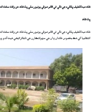
شاھ عبداللطيف ڀٽائيءَ جي نالي تي قائم صوفي يونيورسٽي ڀٽ شاھ هن وقت سخت ان
ڀٽ شاھ
شاھ عبداللطيف ڀٽائيءَ جي نالي تي قائم صوفي يونيورسٽي ڀٽ شاھ هن وقت سخت اند
انتظاميا کي هڪ مخصوص خاندان ۽ ان جي سهولتڪارن جي ناجائز قبضي هيٺ آندو و