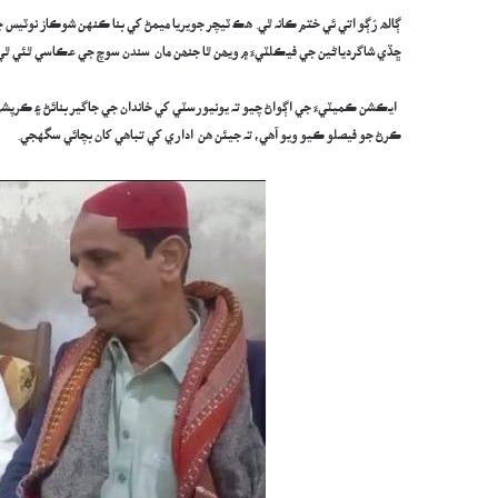
ڳالھ رُڳو اتي ئي ختم ڪانہ ٿي. ھڪ ٽيچر جويريا ميمڻ کي بنا ڪنهن شوڪاز نوٽي
ڇڏي شاگردياڻين جي فيڪلٽيءَ ۾ ويھن ٿا جنھن مان سندن سوچ جي عڪاسي ٿئي ٿي
ايڪشن ڪميٽيءَ جي اڳواڻ چيو تہ يونيورسٽي کي خاندان جي جاگير بنائڻ ۽ ڪرپشن
ڪرڻ جو فيصلو ڪيو ويو آهي، تہ جيئن هن اداري کي تباهي کان بچائي سگهجي.