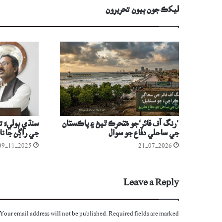
ليکڪ جون ٻيون تحريرون
’رنگ آف فائر‘جو مُتحرڪ ٿيڻ ۽ پاڪستان
سنڌي ٻوليءَ ت
جي ساحلي دفاع جو سوال
جي راڳن جا نال
09-11-2025
21-07-2026
Leave a Reply
Your email address will not be published.
Required fields are marked