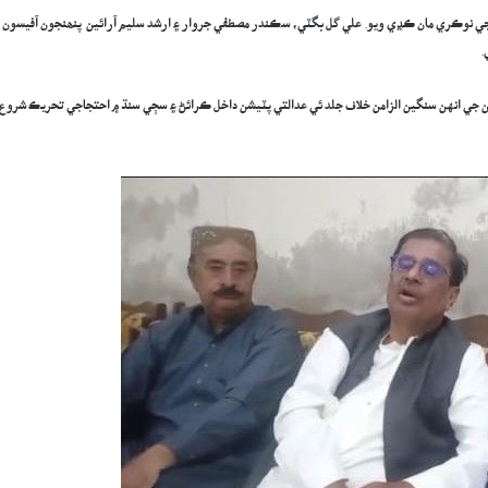
س جي نوڪري مان ڪڍي ويو. علي گل بگٽي، سڪندر مصطفي جروار ۽ ارشد سليم آرائين پنھنجون آفيسون
.
 جي انهن سنگين الزامن خلاف جلد ئي عدالتي پٽيشن داخل ڪرائڻ ۽ سڄي سنڌ ۾ احتجاجي تحريڪ شروع