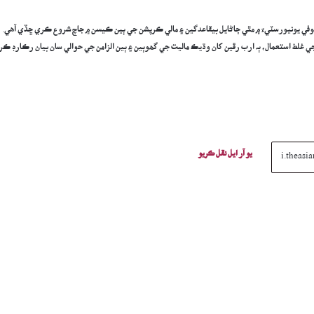
وفي يونيورسٽيءَ ۾ مٿي ڄاڻايل بيقاعدگين ۽ مالي ڪرپشن جي ٻين ڪيسن ۾ جاچ شروع ڪري ڇڏي آھي.
 جي غلط استعمال، ٻہ ارب رڦين کان وڌيڪ ماليت جي گھوٻين ۽ ٻين الزامن جي حوالي سان بيان رڪارڊ ڪرا
يو آر ايل نقل ڪريو