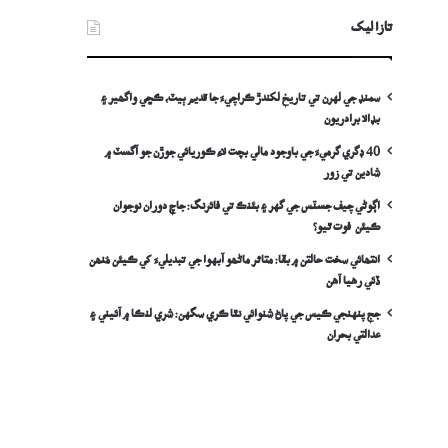
تازا ليک
سمنڊ جي لهرن تي تاريخ لکندڙ ڪراچيءَ جا قديم ٻيٽ، ڪڇي واگھير ۽
بڊالا برادريون
40 ڊگري گرميءَ جي باوجود مالي بچت لاءِ ڪوريائي جوڙن جو آگسٽ ۾
شادين تي زور
اڳوڻي چيف جسٽس جي گهر ۽ بئنڪ تي فائرنگ: جاچ دوران نوجوان
ڪيئن فوت ٿيو؟
انتھائي سخت حالتن ۾ بقا: متاثر ماڻھو آبهوا جي تبديليءَ کي ڪيئن مُنھن
ڏئي رهيا آهن
جج پنهنجي ڪيس جي پاڻ شنوائي نٿا ڪري سگهن: شري لنڪا ۾ آئيني ۽
عدالتي بحران