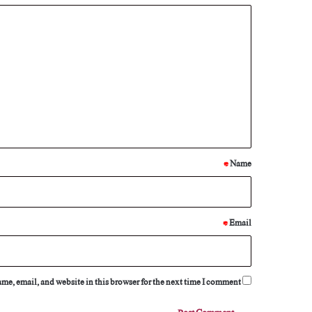
C
o
m
m
e
n
t
*
*
Name
*
Email
e, email, and website in this browser for the next time I comment.