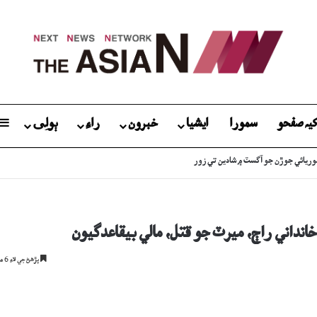
يہ صفحو
سمورا
ايشيا
خبرون
راءِ
ٻولِی
گ: جاچ دوران نوجوان ڪيئن فوت ٿيو؟
نداني راڄ، ميرٽ جو قتل، مالي بيقاعدگيون
پڙھڻ جي لاءِ 6 منٽ