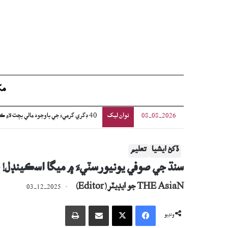
مک
نوان ليک
اڳوڻي چيف جسٽس جي گهر ۽ بئنڪ تي فائرن
08-08-2026
ڏکڻ ايشيا
تعليم
سنڌ جي صوفي يونيورسٽيءَ ۾ ميگا اسڪينڊل! خا
THE AsiaN جو ايڊيٽر (Editor)
03-12-2025
Facebook
X
اي ميل وسيلي ونڊيو
پرنٽ
ونڊيو