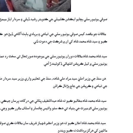
صوفي يونيورسٽي بچايو ايڪشن ڪاميٽي جي ڪنوينر رشيد ڏيٿي ۽ سردار اياز ميمڻ،
ملاقات جو مقصد کيس صوفي يونيورسٽي جي تباهي ۽ بربادي بابت آگاهي ڏيڻ هو. ڪامي
ڪيو ۽ سيد شاه محمد شاه کي ان ۾ شرڪت جي دعوت ڏني.
سيد شاه محمد شاه ملاقات دوران يونيورسٽي جي موجوده صورتحال تي سخت رد عمل ڏ
يونيورسٽي ۾ ٿيل ڪرپشن انتهائي ڏکوئيندڙ آهي.
هن سنڌ جي وزير اعليٰ سيد مراد علي شاهه، سنڌ جي تعليم واري وزير سيد سردار ع
جي تباهي ۽ ڪرپشن جي جاچ پڙتال ڪرائن.
سيد شاه محمد شاه مطالبو ڪيو ته شاه عبداللطيف ڀٽائي جي درگاهه ڀرسان جيڪي 
يونيورسٽي لاءِ ميرٽ جي بنياد تي هڪ سٺو وائيس چانسلر ۽ اسٽاف مقرر ڪيو وڃي، 
سيد شاه محمد شاه اعلان ڪيو ته هو وزير اعظم شهباز شريف سان ملاقات ڪري صوف
ماڻهن کي هرگز برداشت نه ڪيو ويندو.