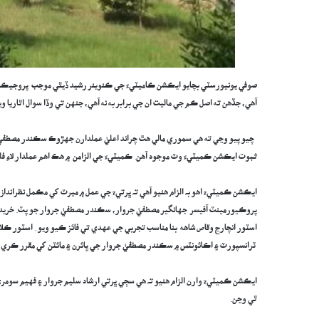
صوفي يونيورسٽي بچايو ايڪشن ڪاميٽيءَ جي ڪنوينر رشيد ڏيٿي موجب پروجيڪٽ
آهي، جڏهن ته اصل ڪم جي ماليت ان جي برابر به نه آهي، جنهن تي وڏا سوال اٿاريا ويا
چيو پيو وڃي ته هي سموري مالي هٿ چراند اعليٰ عملدارن جهڙوڪ سڪندر مصطفيٰ 
ثبوت ايڪشن ڪميٽيءَ وٽ موجود آھن. ڪميٽيءَ جي الزامن ۾ هڪ اهم عملدار لاءِ فل
ايڪشن ڪميٽيءَ اھو بہ الزام ھنيو آھي تہ ڀرتيءَ جي عمل ۾ ميرٽ کي مڪمل نظرانداز
پروڪيورمينٽ آفيسر جهانگير مصطفيٰ جروار، سڪندر مصطفيٰ جروار جو پٽ. خريدار
اسٽور انچارج وقاص شاهه بنا مناسب تجربي جي عهدي تي فائز ڪيو ويو . اسٽور 
ٽرانسپورٽ ۽ اڪائونٽس ۾ سڪندر مصطفيٰ جروار جي ڀائرن ۽ مائٽن کي مقرر ڪري، م
ايڪشن ڪميٽيءَ وارن الزام ھنيو تہ هي سڄي ڀرتي ارشاد سليم جروار ۽ فهيم سومري 
ٿي وڃن.