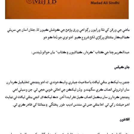
ماضي جي ورقن کي نٿا ورايون رڳو اھي ورق پڙھڻ جي ڪوشش ڪيون ٿا، جتان اسان جي سريلي
ڪھاڻيڪار مشتاق ڀرڳڙي لکڻ شروع ڪيو. اھو نوي جو ڏھا ڪو ھو.
عبدالڪريم چنا جي ڪتاب ”ڪردار، ڪھاڻيون ۽ ڪتاب“ مان حوالو ڏيندس :
جان ڪيٽس
جنھن به ليکڪ ۾ منفي لياقت يا صلاحيت جيتري وڌيڪ ھوندي ته اھو پنھنجي تخليقيل ڪردارن
سان اوتروئي انصاف ڪري سگهندو. وڏن ليکڪن جي اھائي خوبي ھجي ٿي. جن وسيلي اھي
پنھنجن ڪردارن سان مڪمل انصاف ڪيل نظر ايندا آھن. ھڪ ليکڪ لاءِ انجي منفي لياقت ئي نھايت
اھم حيثت رکي ٿي. اھا منفي حس ئي سندس اديب طور پختگي ۽ مھانتا کي ظاھر ڪري ٿي..
افلاطون