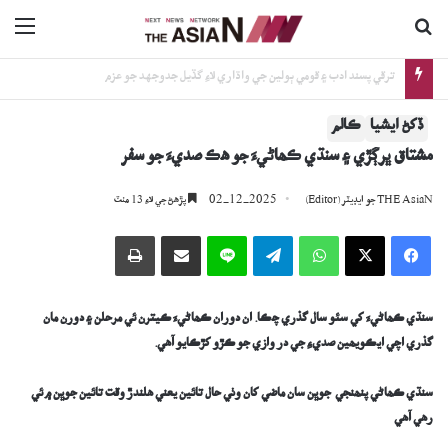
ڳولا جي لاءِ
nu
ترقي پسند ادب ۽ قومي ٻولين جي واڌاري لاءِ گڏيل جدوجهد جو عزم
ڏکڻ ايشيا
ڪالم
مشتاق ڀرڳڙي ۽ سنڌي ڪھاڻيءَ جو ھڪ صديءَ جو سفر
02-12-2025
THE AsiaN جو ايڊيٽر (Editor)
پڙھڻ جي لاءِ 13 منٽ
Facebook
X
WhatsApp
Telegram
Line
اي ميل وسيلي ونڊيو
پرنٽ
سنڌي ڪھاڻيءَ کي سئو سال گذري چڪا. ان دوران ڪھاڻيءَ ڪيترن ئي مرحلن ۽ دورن مان
گذري اچي ايڪويھين صديءِ جي در وازي جو ڪڙو کڙڪايو آھي.
سنڌي ڪھاڻي پنھنجي جوڀن سان ماضي کان وٺي حال تائين يعني ھلندڙ وقت تائين جوڀن ۾ ئي
رھي آھي