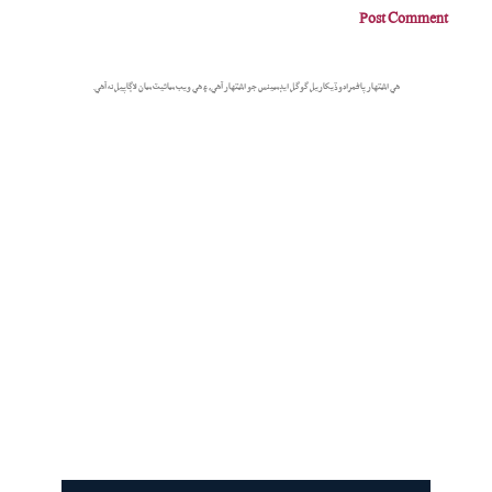
هي اشتهار پاڻمرادو ڏيکاريل گوگل ايڊسينس جو اشتهار آهي، ۽ هي ويب سائيٽ سان لاڳاپيل نه آهي.