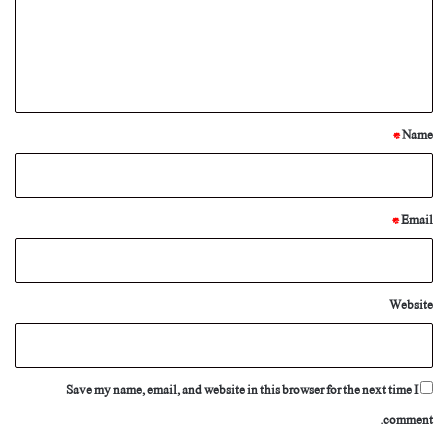
m
e
n
t
*
*
Name
*
Email
Website
Save my name, email, and website in this browser for the next time I
comment.