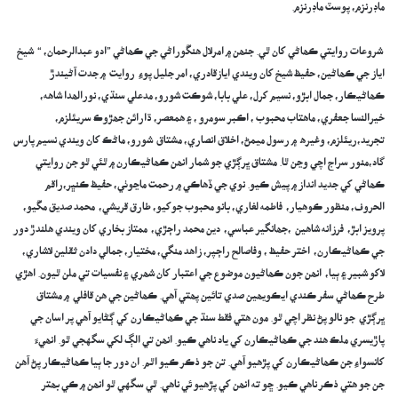
ماڊرنزم، پوسٽ ماڊرنزم.
شروعات روايتي ڪھاڻي کان ٿي. جنھن ۾ امرلال ھنڱوراڻي جي ڪھاڻي ”ادو عبدالرحمان، “ شيخ
اياز جي ڪھاڻين، حفيظ شيخ کان ويندي ايازقادري، امر جليل پوءِ روايت ۾ جدت آڻيندڙ
ڪھاڻيڪار، جمال ابڙو، نسيم کرل، علي بابا، شوڪت شورو، مدعلي سنڌي، نورالھدا شاھه،
خيرالنسا جعفري، ماھتاب محبوب ، اڪبر سومرو ، ۽ ھمعصر، ڌارائن جھڙوڪ سريئلزم،
تجريد،ريئلزم، وغيرھ ۾ رسول ميمڻ، اخلاق انصاري، مشتاق شورو، ماڻڪ کان ويندي نسيم پارس
گاد،منور سراج اچي وڃن ٿا. مشتاق ڀرڳڙي جو شمار انھن ڪھاڻيڪارن ۾ ٿئي ٿو جن روايتي
ڪھاڻي کي جديد انداز ۾ پيش ڪيو. نوي جي ڏھاڪي ۾ رحمت ماڃوٺي، حفيظ ڪنڀر،راقم
الحروف، منظور ڪوھيار، فاطمه لغاري، بانو محبوب جوکيو، طارق قريشي، محمد صديق مڱيو،
پرويز ابڙ، فرزانه شاھين ،جھانگير عباسي، دين محمد راڄڙي، ممتاز بخاري کان ويندي ھلندڙ دور
جي ڪھاڻيڪارن، اختر حفيظ ، وفاصالح راڄپر، زاھد منگي، مختيار، جمالي دادن ثقلين لاشاري،
لاکو شبير ۽ ٻيا، انھن جون ڪھاڻيون موضوع جي اعتبار کان شھري ۽ نفسيات تي ملن ٿيون. اھڙي
طرح ڪھاڻي سفر ڪندي ايڪويھين صدي تائين پھتي آھي. ڪھاڻين جي ھن قافلي ۾ مشتاق
ڀرڳڙي جو نالو پڻ نظر اچي ٿو. مون ھتي فقط سنڌ جي ڪھاڻيڪارن کي ڳڻايو آھي پر اسان جي
پاڙيسري ملڪ ھند جي ڪھاڻيڪارن کي ياد ناھي ڪيو. انھن تي الڳ لکي سگهجي ٿو. انھيءَ
کانسواءِ جن ڪھاڻيڪارن کي پڙھيو آھي. تن جو ذڪر ڪيو اٿم. ان دور جا ٻيا ڪھاڻيڪار پڻ آھن
جن جو ھتي ذڪر ناھي ڪيو. ڇو ته انھن کي پڙھيو ئي ناھي. ٿي سگهي ٿو انھن ۾ ڪي بھتر