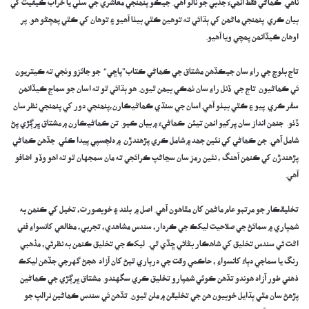
ناھي. ڪھاڻي فقط انھيءَ جذبي جو نالو آھي. جيڪو پنھنجي معاشري جي سٺي يا خراب ڪيفيت کي
بيان ڪري پنھنجي ماڻھن کي ٻڌائي ته توھين ڪٿي بيٺا آھيو ۽ توھان کي ڪٿي پھچڻو ھو. پر
اوھان ڪيڏانھن پھچي ويا آھيو.
تاج بلوچ جي راءِ سان جيڪڏھن مشتاق جي ڪھاڻي ڪتاب”پاڇي“ جو جائزو وٺجي ته ڪيتريون
ئي ڪھاڻيون تاج جي ڏنل راءِ سان ٺھڪي بيھن ٿيون. ھو ٻڌائي ٿو ته اسان جو سماج ڪيڏانھن
سفر ڪري پيو ۽ ڪٿي بيٺو آھي.اسان جي سنڌي ڪھاڻيڪارن،پنھنجي دور کي پنھنجي نظر سان
ڏٺو. جنھن انداز سان پرکيو انھن تيئن ڪھاڻيءَ ۾ بيان ڪيو. تن ڪھاڻيڪارن ۾ مشتاق ڀرڳڙي پڻ
شامل آھي. جن ڪھاڻي کي نئين جھد ۾ شامل ڪري پڙھندڙن ۾ دلچسپي پيدا ڪئي. جڏھن ڪھاڻي
پڙھندڙن کي ڪنھن آھنگ ، نئين رمز سان سڃاڻپ ڪرائجي ته مان سمجهان ٿو ته اھو وڏو اضافو
آھي.
تخليقڪار جو مرتبو عام ماڻھن کان مٿاھون آھي. اصل ۾ بلند ۽ خوبصورت، تخيل کي ڪنھن به
شھپاري ۾ سمائڻ جي صلاحيت ليکڪ جي ڪردار، سندس مشاھدي، تجربي، مطالعي کانسواءِ فني
اڻت ئي سندس تخليق کي شاھڪار بڻائي ڇڏي ٿي. ليکڪ جي تخليق ڪنھن به نظرئي، مذھبي
رنگ يا سماجي دٻاءُ کانسواءِ ، حاڪمي وقت جي درٻاري ٿيڻ کان آزاد ھجڻ گهرجي جڏھن ليکڪ
ذھني طور آزاد ھوندو تڏھن ڪوئي شھپارو تخليق ڪري سگهندو. مشتاق ڀرڳڙي جي ڪھاڻين
پڙھڻ سان مٿي ٻڌايل خوبيون ھن جي تخليقن ۾ ملن ٿيون. تڏھن ئي سندس ڪھاڻين نرالپ جو