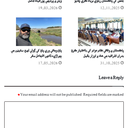
جنھن کي پاڪستان ريلوي برباد ڪري ڇڏيو
ويلن ۾ پرڏيهي پورهيت شامل
19-03-2026
12-11-2025
پاڪستان ۾ وفاقي نظام عوام کي بااختيار ڪرڻ
پاڻ وڃائي وري پاڻ کي ڳولي لهڻ: سئيڊن جي
بدران اشرافيه جي هٿ ۾ اوزار بڻيل
ٻهراڙيءَ ڏانهن اڻڄاتل سفر
17-05-2026
31-10-2025
Leave a Reply
*
Your email address will not be published.
Required fields are marked
C
o
m