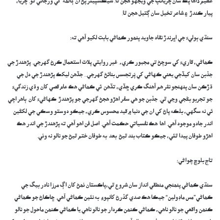
عظيم ڏاھا پڪ سان چريائپ جي ويجهو ھجن ٿا. شيڪسپيئر پڻ ان ڳالھه کي ورجائي ٿو. چريا،
پيار ڪندڙ ۽ شاعر تخيل سان ڳتيل ھجن ٿا.
سنڌي ٻوليءَ جي اڀرندڙ نقاد جاويد پنھور ڪھاڻي بابت لکيو آھي ته:
ڪھاڻي، قاريءَ کي سوچڻ تي مجبور ڪري،. غير روايتي پلاٽ استعمال ڪرڻ گهرجي. پڙهندڙ جي
جذبن سان کيڏجي يعني ڪهاڻي کي پُرتجسس بنائڻ گهرجي.. جڏهن ليکڪ پڙهندڙ جي دل جي
ڌڙڪن سان پنهنجو نثر هم آهنگ ڪري ڇڏي، تڏهن ئي ڪھاڻي هڪ عام قصي کان وڌي زندگيءَ
جو تجربو بڻجي وڃي ٿي. جذبن جو هي سفر اهڙو هجڻ گهرجي جو پڙهندڙ ڪهاڻيءَ کان ٻاهر اچي
ئي نه سگهي، بلڪه پاڻ کي ان جي دنيا ۾ قيد محسوس ڪري، جيڪو دوستو وسڪي جي لکڻين
اندر جادو موجود آهي. اها هڪ نفسياتي حڪمت آهي. اصل فن اهو آهي ته پڙهندڙ جي اندر هڪ
اهڙو طوفان پيدا ٿئي، جيڪو ڪتاب بند ٿيڻ بعد به طوفان ختم ٿيڻ جو نالو نه وٺي.
تاج بلوچ چواڻي:
سنڌي ڪھاڻي پنھنجي منطقي انداز سان شروع ٿي،پاڪستان ٺھڻ کان اڳ مرزا نادر بيگ جي
ڪھاڻي”مس ماڊولين“ جيڪا ھڪ صدي گذرڻ کانپوءِ به نئين ڪھاڻي آھي. ڇاڪاڻ جو ڪھاڻي
ڪنھن واقعي جو نالو ناھي، ڪھاڻي ڪنھن ڪردار جو نالو ناھي يا ڪھاڻي ڪنھن ماحول جو نالو