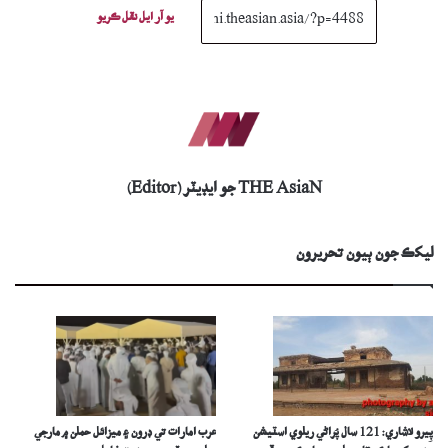
يو آر ايل نقل ڪريو
THE AsiaN جو ايڊيٽر (Editor)
ليکڪ جون ٻيون تحريرون
پِيرو لاشاري: 121 سال پُراڻي ريلوي اسٽيشن
عرب امارات تي ڊرون ۽ ميزائل حملن ۾ مارجي