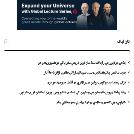
تازا ليک
جڏهن جوڌپور جي راجا لاءِ سنڌ مان ٽرين ذريعي مٺو پاڻي موڪليو ويندو ھو
جديد سائنس ۽ ٽيڪنالاجيءَ سبب سرمائيداراڻي نظام ۾ ڦڙڦوٽ جا آثار
ترقي پسند ادب ۽ قومي ٻولين جي واڌاري لاءِ گڏيل جدوجهد جو عزم
سنڌ پبلڪ سروس ڪميشن جي چيئرمن کي ھڪدم ھٽايو وڃي: وومن ايڪشن فورم ڪراچي
ڪراچيءَ جي تعمير ۽ داؤدي بوهره برادريءَ جو معاشي سفر