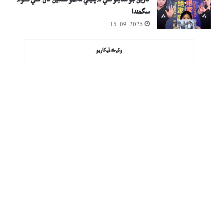
گارين جو مقابلو ٿئي تہ چيني ماڻھو سنڌين کان کٽي ڪونہ
سگھندا
15-09-2025
وڌيڪ ڏيکاريو