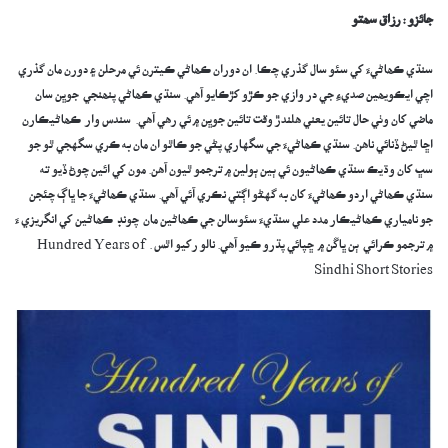
جائزو : رزاق سھتو
سنڌي ڪھاڻيءَ کي سئو سال گذري چڪا. ان دوران ڪھاڻي ڪيترن ئي مرحلن ۽ دورن مان گذري
اچي ايڪويھين صديءِ جي در وازي جو ڪڙو کڙڪايو آھي. سنڌي ڪھاڻي پنھنجي جوڀن سان
ماضي کان وٺي حال تائين يعني ھلندڙ وقت تائين جوڀن ۾ ئي رھي آھي. سندس وار ڪھاڻيڪارن
اڇا ٿيڻ ڏنائي ناھن. سنڌي ڪھاڻيءَ جي سگهاري پڻي جو ڪاٿو ان مان به ڪري سگهجي ٿو جو
سڀ کان وڌيڪ سنڌي ڪھاڻيون ئي ٻين ٻولين ۾ ترجمو ٿيون آھن. مون کي ائين چوڻ ڏيو ته
سنڌي ڪھاڻي اردو ڪھاڻيءَ کان به گهڻو اڳتي نڪري آئي آھي. سنڌي ڪھاڻيءَ جا ڀاڳ چئجن
جو نامياري ڪھاڻيڪار مدد علي سنڌيءَ سئوسالن جي ڪھاڻين مان چونڊ ڪھاڻين کي انگريزي ءَ
۾ ترجمو ڪرائي ٻن ڀاڱن ۾ ڇپائي پڌرو ڪيو آھي. نالو رکيو اٿس . Hundred Years of
Sindhi Short Stories