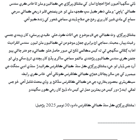
ڏئي سگهيا آھيون.اھڙا اھڃاڻ اسان کي مشتاق ڀرڳڙي جي ڪھاڻين ۾ ملن ٿا خاص ڪري سندس
ڪھاڻي ”پاڇي“ ۾ مٿي ذڪر ڪيل سڀ ڪجهه ملي ٿو. ھن پنھنجي قلم ذريعي ڪھاڻي سرجي
سماج کي مادي شين کان پري رھڻ جي صلاح ڏيندي سماجي شعور کي زندھ ڪيو آھي.
مشتاق ڀرڳڙي وٽ ڪھاڻي جي لاءِ موضوع جي اڻاٺ ڪونہ ھئي. عقيدي پرستيءَ کان ويندي جنسي
رغبت،پيار، محبت، سماجي اڻ برابري جھڙن موضوعن تي ڪھاڻيون ملن ٿيون. سندس انفراديت
اھا به ڳڻائي سگهجي ٿي ته کيس مڪالمي لکڻ تي عبور حاصل ھئو. ڪھاڻيءِ جو ھنر ڄاڻي پيو.
جنھن ڪري سندس ڪھاڻيون پڙھندي ماڻھو سماجي ساگر ۾ ٻڏڻ کان بچندي ترڻ سکي وٺي ٿو.
آنءُ جس ڏيان ٿو. ھيءَ مشتاق ڀرڳڙي ڪل سنڌ ڪھاڻي ڪانفرنس ڪرائيدڙ سنڌي ادبي سنگت جي
ميمبرن کي جن سالن پڃاڻان ھھڙي ڪھاڻي ڪانفرنس ڪوٺائي آھي. خاص ڪري رابطه
سيڪريٽري معصوم بخاريءَ جي ھن ڪھاڻي ڪانفرنس سڏائڻ ۾ وڏي محنت شامل آھي. ھُو جس
لھڻي. ايندڙ دور کيس ھن بھترين عمل تي کيس داد ڏيڻ کان رھي ڪون سگهندو.
(مشتاق ڀرڳڙي ڪل سنڌ ڪھاڻي ڪانفرنس دادوءَ 30 نومبر 2025 پڙھيل)
_______________