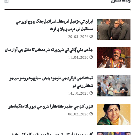
وڌيڪ مضمون
ايران تي مڙھيل آمريڪا-اسرائيل جنگ ۽ وچ اوڀر جي
مستقبل تي عربن ۾ پاڻ ۾ ڦوٽ
20-03-2026
جڏهن مِٽي ڳائي ٿي سُرن ۾ ته سُر مھڪن ٿا عشق جي آواز سان
11-04-2026
ٽيڪنالاجي ترقيءَ جي باوجود چيني سماج وھم وِسوسن جو
شڪار رھي ٿو
14-10-2025
ننڍي کنڊ جي عظيم ڪلاڪارا سُرن جي ديوي لتا منگيشڪر
06-02-2026