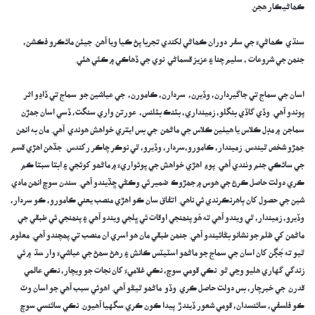
ڪھاڻيڪار ھجن.
سنڌي ڪھاڻيءَ جي سفر دوران ڪھاڻي لکندي تجربا پڻ ڪيا ويا آھن. جيئن مائڪرو فڪشن،
جنھن جي شروعات ، سليم چنا ۽ عزيز قسماڻي نوي جي ڏھاڪي ۾ ڪئي ھئي.
اسان جي سماج تي جاگيردارن، وڏيرن، سردارن، ڪامورن، جي عياشين جو سماج تي ڏاڍو اثر
پوندو آھي. وڏي گاڏي بنگلو، زمينداري، بئنڪ بئلنس، عورتن واري سنگت، ڏسي اسان جھڙن
سماجن ۾ مڊل ڪلاس يا ھيٺين ڪلاس جي ماڻھن جي بس ايتري خواھش ھوندي آھي. مان به انھن
جھڙو شخص ٿيندس. زميندار، ڪامورو،سردار، وڏيرو، ٿي نوڪر چاڪر رکندس. جڏھن اھڙي قسم
جي سائڪي جنم وٺندي آھي. پوءِ اھڙي خواھش جي پوئواريءَ ۾ ماڻھو کوئجي ۽ ابتا سبتا ڪم
ڪري دولت حاصل ڪرڻ جي ھوس ۾ جھڙوڪ ضمير ئي وڪڻي ڇڏيندو آھي. سندن سوچ انھن مادي
شين جي حصول کان ٻاھرنڪرندي ئي ناھي. اتفاق سان ڪو اھڙي منصب يعني ڪامورو، ڪو سردار،
وڏيرو، زميندار، ٿي ويندو آھي ته ھُو پنھنجي اوقات ئي ڀلجي ويندو آھي ۽ پنھنجي ئي طبقي جي
ماڻھن کي ظلم جو نشانو بڻائيندو آھي. جنھن طبقي مان ھو اسري ان منصب تي پھچندو آھي. معلوم
ٿيو ته جُڳن کان اسان جي سماج جو ماڻھو اسٽيٽس ڪانش ۽ رھڻ سھڻ جي عياشيءَ وار سَڌ ۾ ئي
زندگي گهاري ھليو وڃي ٿو. نڪي قومي سوچ، نڪي غلاميءَ کان نجات جو ويچار، نڪي عالمي
قدرن جي خبرچار، بس دولت حاصل ڪري وڏو ماڻھو ٿيڻو آھي. اھوئي سبب آھي جو اسان وٽ
ڪو فلسفي، سائنسدان، قومي شعور ڏيندڙ پيدا ڪون ڪري سگهيا آھيون. نڪي سائنسي سوچ