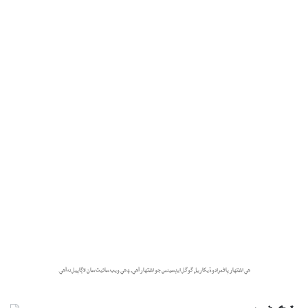
هي اشتهار پاڻمرادو ڏيکاريل گوگل ايڊسينس جو اشتهار آهي، ۽ هي ويب سائيٽ سان لاڳاپيل نه آهي.