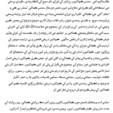
مقام ماڻيو آھي. سندس ڪهاڻيون روايتن کي ٽوڙي عام سوچ کي للڪاريندي، عقيدي پرستي
جي عينڪ لاھي ڦٽو ڪرڻ جي صلاح ڏين ٿيون جنھن جو مثال سندس ڪھاڻي ”مسٽر پي ڪي ۽
اسلام“ آھي. ھيءَ ڪھاڻي. انفرداري توڙي اجتماعي بنياد تي سماج طرفان طئہ ٿيل روايت پرستي،
پُراڻ پسند سوچ، ۽ عقيدي پسندي جهڙن رخن خلاف سوال اٿاري سوچڻ ۽ لوچڻ تي مجبور ڪري
وجهي ٿي. هر انسان وٽ شين کي پرکڻ ۽ ان کي سمجهڻ جي صلاحيت الڳ الڳ ٿئي ٿي. اهو ئي
سبب آهي جو مشتاق پنھنجي ڪھاڻين ۾ تخليق جي اندر پڙهندڙ ن لاءِ مقصديت کي کولي ڇڏيو.
جيئن ڪھاڻي پڙھندڙ لاءِ پر اثر بڻجي سگهي. ڪهاڻين ذريعي لاشعور ۾ بي ترتيب سوچن کي
ترتيب ڏئي ڪھاڻي جوڙي زندگي جي مختلف پاسن کي نروار ڪري ڇڏي ٿو. مطلب تہ مشتاق
ڀرڳڙيءَ جون ڪهاڻيون اسان جي زندگين سان پڻ جڙيل رهن ٿيون ۽ زندگي کي سمجهائڻ لاءِ
سائنسي بنيادن ۽ نفسياتي پھلن کي ڪھاڻيءَ ۾ کڻي اچي ٿو. جنھن ڪري ڪهاڻين ذريعي انسان
انفرادي ۽ اجتماعي طور سماج کي سمجهڻ جي قابل ٿي پئي ٿو. ائين ڪهاڻيون هڪ نسل کان ٻئي
نسل تا ئين پھچن ٿيون ڄڻ انھن کي تاريخ جو درجو ملي وڃي ٿو. جيئن ريتون، رسمون، رواج،
ثقافت، تهذيب، سماجي برايون، سماجي مسئلا، سماجي نفسيات، ماڻهن جا رد عمل، گڏيل
جدوجهد ۽ اڪيلائي پسندي اهڙن پاسن کي ڪهاڻين ذريعي مشتاق ڀرڳڙي قلمبند ڪيو آھي..
ڪھاڻين کي پيش ڪرڻ جو فن عروج تي نظر اچي ٿو.
سنڌي ادب ۾ مختلف قسمن جون ڪھاڻيون لکيون ويون آھن.ھڪ روايتي ڪھاڻي، ٻيو روايت کي
جدت سان پيش ڪيل ڪھاڻيون، ٽيون ويھين صديءَ جي شروعاتي ڏھاڪن ۾ ايندڙ ڌارائون،