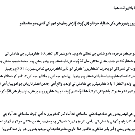
ماڻهو آباد ڪيا
شڪارپور پنھورڪي يا شڪارپور پنھوارڪي مغل دور ۾ پنھورن جو ڳوٺ ۽ علائقو هو جيڪو موجوده دادو ضلعي جي تعلقي دادوءَ ۾، دادو شھر کان اٽڪل 10 ڪلوميٽرن جي مفاصلي تي
علائقو شڪارگاھ هو جنھن ڪري علائقي سان گڏ ڳوٺ تي نالو شڪارپور پنھورڪي پيو. محمد حبيب سنائي ج
2008ع ۾ ڇپيل ڪتاب “هالا جا رنگ هزار“ ۾ غلام محمد لاکو پنھنجي مضمون ۾ هن ڳوٺ کي شھر لکي ٿو ۽ صرف ”شڪارپور“ ڪوٺي ٿو. نذير شاڪر بروهي ٽماهي مهراڻ 2018ع ۾ ڇپيل
 تہ انسائيڪلوپيڊيا سنڌيانا ۾ شڪارپور پنھواري لکيو ويو آهي ۽ ڄاڻايو ويو آهي تہ ”اهو ڳوٺ هاڻوڪ
ڦڪا آهي“. اهو متضاد بيان لڳي ٿو ڇاڪاڻ تہ ڦڪا ڳوٺ هاڻ بہ موجود آهي ۽ خداآباد جي اولھ ۾ اٽڪل 4 يا 5 ڪلوميٽرن جي مفاصلي تي اولھ ۾ واقع آهي. جڏهن اڪثر تاريخن جو اهو بيان آهي 
رو شھر قائم ڪيو تہ واضح ٿئي ٿو تہ ڦڪا الڳ قديم ڳوٺ هو ۽ شڪارپور پنھورڪي يا پنھوارڪي الڳ ڳو
امتاڻي جي قيصر پنھور جي هٿ هيٺ هئي. سامتاڻي خداآباد کان گھڻو پري نه آهي. ڳوٺ سامتاڻي خداآباد جي
باد کان اولھ ۾ گھڻي مفاصلي تي نہ آهي. تاريخ مظھر شاهجھاني ۾ يوسف ميرڪ هن علائقي جو تمام گھڻو ذ
پور پنھورڪي ۽ آس پاس علائقي ۾ طاقتور هئا. تاريخ مظھر شاهجھاني موجب پنھورن جو اول هت گھوريا