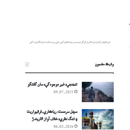
هي اشتهار پاڻمرادو ڏيکاريل گوگل ايڊسينس جو اشتهار آهي، ۽ هي ويب سائيٽ سان لاڳاپيل نه آهي.
وڌيڪ مضمون
تنھنجيءَ غير موجودگيءَ سان گفتگو
09-07-2025
سچل سرمست: رياڪاري، فرقيواريت
۽ تنگ نظريءَ خلاف آواز اٿاريندڙ
شاعر
06-03-2026