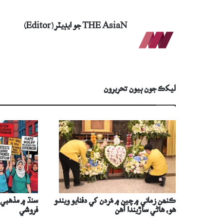
THE AsiaN جو ايڊيٽر (Editor)
ليکڪ جون ٻيون تحريرون
ڪنھن زماني ۾ چين ۾ مُردن کي دفنايو ويندو
سنڌ ۾ مذھبي 
ھو، ھاڻي ساڙيندا آھن
فروشي