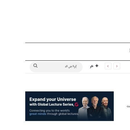
Sidebar
ڳولا
فالو
جي
لاءِ