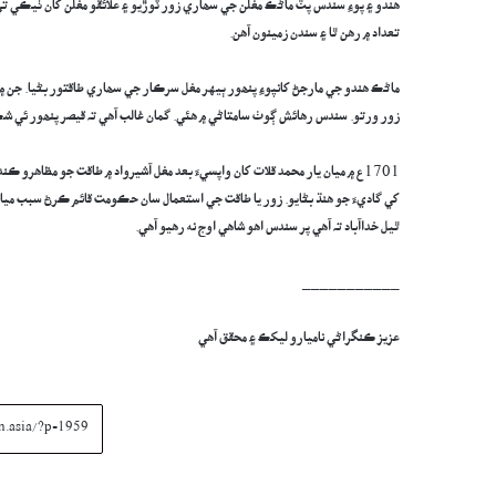
هندو ۽ پوءِ سندس پٽ ماڻڪ مغلن جي سھاري زور ٽوڙيو ۽ علائقو مغلن کان ٺيڪي تي 
تعداد ۾ رهن ٿا ۽ سندن زمينون آهن.
ماڻڪ هندو جي مارجڻ کانپوءِ پنھور ٻيهر مغل سرڪار جي سھاري طاقتور بڻيا. جن ۾ عي
زور ورتو. سندس رهائش ڳوٺ سامتاڻي ۾ هئي. گمان غالب آهي تہ قيصر پنھور ئي شڪا
1701ع ۾ ميان يار محمد قلات کان واپسيءَ بعد مغل آشيرواد ۾ طاقت جو مظاهرو
کي گاديءَ جو هنڌ بڻايو. زور يا طاقت جي استعمال سان حڪومت قائم ڪرڻ سبب ميان ي
ٿيل خداآباد تہ آهي پر سندس اهو شاهي اوج نه رهيو آهي.
___________
عزيز ڪنگراڻي ناميارو ليکڪ ۽ محقق آھي