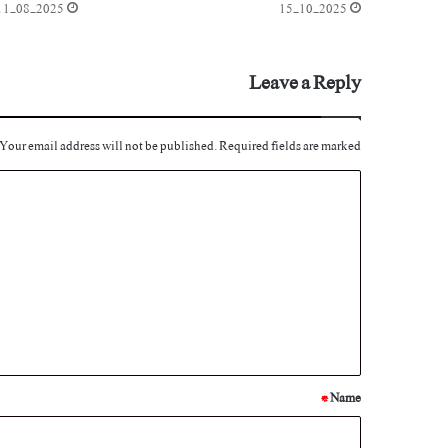
11-08-2025
15-10-2025
Leave a Reply
Your email address will not be published.
Required fields are marked
C
o
m
m
e
n
t
*
*
Name