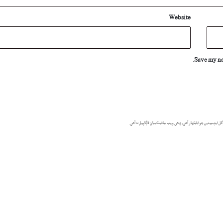
Website
Save my nam
گل ايڊسينس جو اشتهار آهي، ۽ هي ويب سائيٽ سان لاڳاپيل نه آهي.