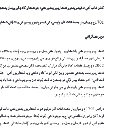
گمان غالب آهي تہ قيصر پنھور شڪارپور پنھورڪيءَ جو شڪار گاھ ۽ ان ڀرسان پنھنجا 
1701ع ۾ ميان يار محمد قلات کان واپسيءَ تي قيصر پنھور ۽ ٻين کي مات ڏئي شڪارپور پنھورڪي ءَکي خداآباد جو نالو ڏئي ڳوٺ ڳاڙهي بجاءِ هن شھر کي گاديءَ جو هنڌ بڻايو
عزيز ڪنگراڻي
تاريخي شھر خدا آباد واري هنڌ تي واقع هو. منھنجي راءِ موجب هيءُ پنھورن جو 
شڪارپور بابت پنھنجي مضمون ۾ پڻ لکي ٿو تہ”دادو ضلعي ۾ بہ شڪارپور آهي“. جڏهن
شڪارپور پنھورڪي يا پنھواري جي جاءِ تي ميان يار محمد خداآباد جو تخت گاھ وا
هو جنھن جو نالو بدلائي خداآباد رکيو يو.
دراصل 1701ع ۾ ميان يار محمد قلات کان موٽيو هو تہ شڪارپور پنھورڪي س
اولھ ڏکڻ ۾ ٿوري مفاصلي تي اڄ بہ موجود آهي. ڳوٺ ڳاها (موجوده بھار شاھ) بہ خداآ
ڪيو آهي. ارغون، ترخان ۽ مغل دور ۾ سندن آشيرواد ۾ پنھور ڳاها، سامتاڻي، شڪار