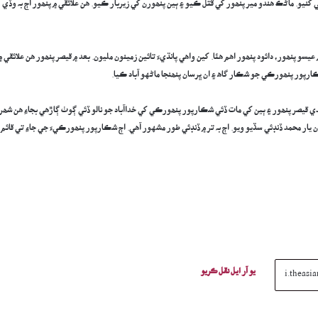
کنيو. ماڻڪ هندو مير پنھور کي قتل ڪيو ۽ ٻين پنھورن کي زيربار ڪيو. هن علائقي ۾ پنھور اڄ بہ وڏي
سو پنھور، دائود پنھور اهم هئا. کين واهي پانڌيءَ تائين زمينون مليون. بعد ۾ قيصر پنھور هن علائقي ۾
رپور پنھورڪي جو شڪار گاھ ۽ ان ڀرسان پنھنجا ماڻهو آباد ڪيا.
 ڪندي قيصر پنھور ۽ ٻين کي مات ڏئي شڪارپور پنھورڪي کي خداآباد جو نالو ڏئي ڳوٺ ڳاڙهي بجاءِ هن شھر
ار محمد ڏنڊئي سڏيو ويو. اڄ بہ تر ۾ ڏنڊئي طور مشهور آهي. اڄ شڪارپور پنھورڪيءَ جي جاءِ تي قائم
يو آر ايل نقل ڪريو