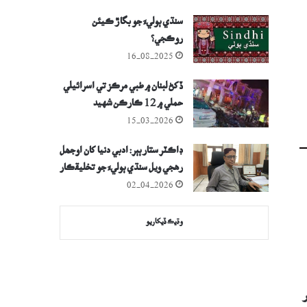
سنڌي ٻوليءَ جو بگاڙ ڪيئن
روڪجي؟
16-08-2025
ڏکڻ لبنان ۾ طبي مرڪز تي اسرائيلي
حملي ۾ 12 ڪارڪن شهيد
15-03-2026
ڊاڪٽر ستار ٻٻر: ادبي دنيا کان اوجھل
رهجي ويل سنڌي ٻوليءَ جو تخليقڪار
02-04-2026
وڌيڪ ڏيکاريو