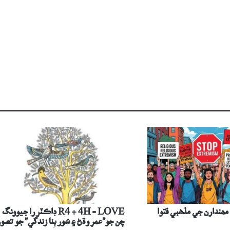
مھندارن جي مذھبي فتوا
R4 + 4H = LOVE ڊاڪٽر را جيوونگ
چن جو”عمر وڌڻ ۽ سُور بِنا زندگي” جو تصور