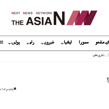
يہ صفحو
سمورا
ايشيا
خبرون
راءِ
ٻولِی
آ… (نثري نظم)
؟
پڙھڻ جي لاءِ 5 منٽ