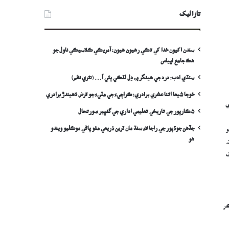
تازا ليک
سندن اکيون خدا کي تڪي رهيون هيون: آمريڪي ڪلاسيڪي ناول جو
هڪ جامع اڀياس
سنڌي ادب: درد جي ھينگر ۾، دِل لٽڪي پئي آ… (نثري نظم)
خوجا شيعا اثنا عشري برادري: ڪراچيءَ جي مٽيءَ جو قرض لاھيندڙ برادري
ي
شڪارپور جي تاريخي تعليمي اداري جي گنڀير صورتحال
جڏهن جوڌپور جي راجا لاءِ سنڌ مان ٽرين ذريعي مٺو پاڻي موڪليو ويندو
و
ھو
تہ
ٺ
ڪر