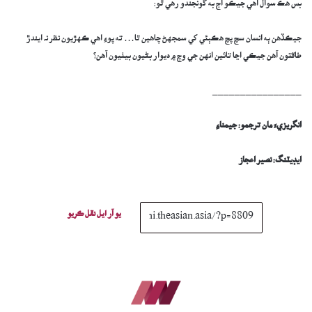
​بس هڪ سوال آهي جيڪو اڄ به گونجندو رهي ٿو:
​جيڪڏهن ٻه انسان سچ پچ هڪٻئي کي سمجهڻ چاهين ٿا… ته پوءِ اهي ڪهڙيون نظر نہ ايندڙ
طاقتون آهن جيڪي اڃا تائين انهن جي وچ ۾ ديوار بڻيون بيٺيون آهن؟
________________
انگريزيءَ مان ترجمو: جيمناءِ
ايڊيٽنگ: نصير اعجاز
يو آر ايل نقل ڪريو