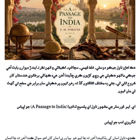
هڪ اهڙو ناول جيڪو دوستي، غلط فهمي، سڃاڻپ، اڪيلائي ۽ انهن نظر نہ ايندڙ ديوارن بابت آهي
جيڪي ماڻهو هڪٻئي جي وچ ۾ کڙيون ڪري ڇڏيندا آهن
.
هيءَ ڪهاڻي برطانوي هندستان کان
شروع ٿئي ٿي، جتي ٻه مختلف ثقافتون گڏ ته رهن ٿيون پر هڪٻئي سان برابر جي سطح تي گهٽ
ئي ملن ٿيون.
اي. ايم. فورسٽر جي مشهور ناول اي پئسيج ٽ
ہُ
انڊيا (
A Passage to India
) جو اڀياس
انگريزي ادب جو اڀياس
ڪجهه ناول اسان کي ٻڌائيندا آهن ته ڇا ٿيو هو. ٻيا وري اسان کان اهو سوال ڪندا آهن ته ڇا انسان