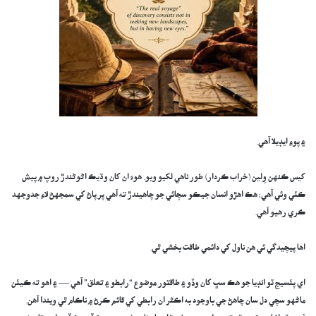
​۽ پوءِ ايڊيلا آهي.
​کيس ڪنهن وِلين (خراب ڪردار) طور ناهي لکيو ويو. هوءَ ان کان وڌيڪ اڻوڻندڙ روپ ۾ پيش
ڪئي وئي آهي: هڪ اهڙو انسان جيڪو سچائي جو چاهيندڙ ته آهي پر پاڻ کي سمجهڻ لاءِ جدوجهد
ڪري رهيو آهي.
​اها پيچيدگي ئي هن ناول کي دائمي طاقت بخشي ٿي.
​اي پئسيج ٽو انڊيا جو هڪ سڀ کان وڏو ۽ طاقتور موضوع “رابطو ۽ تعلق” آهي — ۽ اهو ته ڪيئن
ماڻهو سچي دل سان چاهڻ جي باوجود به اڪثر ان رابطي کي قائم ڪرڻ ۾ ناڪام ٿي ويندا آهن.