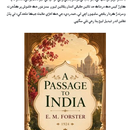
​ڊاڪٽر عزيز هن ڪهاڻيءَ جو جذباتي مرڪز بڻجي وڃي ٿو. ان جي غيرت، مايوسي، سخاوت ۽
ڪاوڙ کيس هڪ دردناڪ حد تائين حقيقي انسان بڻائين ٿيون. مسز مُور هڪ خاموش پر ڪڏهن نه
وسرندڙ ڪردار بڻجي سامهون اچي ٿي، همدرديءَ جي هڪ اهڙي علامت جيڪا علحدگيءَ تي ٻڌل
نظامن اندر تبديل ٿيڻ بنا رهي نٿي سگهي.