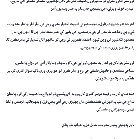
فورسٽر اشارو ڪري ٿو ته ديوارون هميشه ظلم مان ناهن ٺهنديون، ڪڏهن ڪڏهن اهي تاريخ،
اميدن، خوف ۽ ٻوليءَ جي پنهنجي حدن مان به جنم وٺنديون آهن.
​فطرت (قدرت) پڻ هن ناول ۾ عجيب نموني اهميت اختيار ڪري وڃي ٿي. مارابار جا غار ڪنهن به
شيءِ جي وضاحت نٿا ڪن. ان جي برعڪس، اهي يقين کي ختم ڪندا نظر اچن ٿا. انهن جي اندر
معنائون ڌنڌليون ٿي وڃن ٿيون. اعتماد ڪمزور ٿي وڃي ٿو. ماڻهو اتان تبديل ٿي ٻاهر نڪرن ٿا،
بغير ڪنهن پوري سبب کي سمجهڻ جي.
​فورسٽر جو لکڻ جو انداز بنا ڪنهن ڏوراپي جي ڏاڍو سهڻو ۽ باوقار آهي. هو مزاح ۽ اداسي،
سماجي مشاهدي ۽ خاموش فلسفي جي وچ ۾ سفر ڪري ٿو. هو وري وري ڏکيا سوال اٿاري ٿو، پر
ڪڏهن به سولا جواب نٿو ڏئي.
​هڪ صدي کان به وڌيڪ عرصو گذرڻ کان پوءِ به، اي پئسيج ٽو انڊيا اڄ به اهميت رکي ٿو، ڇاڪاڻ
ته اڄ جي دنيا به انهن ئي ڪشمڪشن سان جهيڙي رهي آهي يعني فرق ۽ پنهنجائپ، تجسس ۽ غلط
فهمي، ويجهڙائي ۽ علحدگي.
​ناول پنهنجي پٺيان ڪو به مڪمل حل يا جواب نٿو ڇڏي.