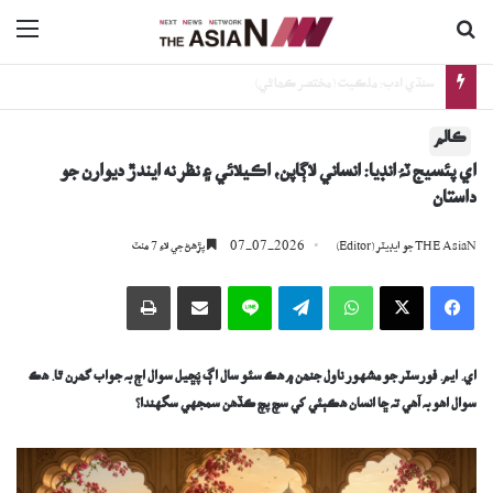
ڳولا جي لاءِ
nu
سنڌي ادب: ملڪيت (مختصر ڪھاڻي)
ڪالم
اي پئسيج ٽہُ انڊيا: انساني لاڳاپن، اڪيلائي ۽ نظر نه ايندڙ ديوارن جو
داستان
07-07-2026
THE AsiaN جو ايڊيٽر (Editor)
پڙھڻ جي لاءِ 7 منٽ
Facebook
X
WhatsApp
Telegram
Line
اي ميل وسيلي ونڊيو
پرنٽ
اي. ايم. فورسٽر ج
و
مشهور
ناول جنھن ۾ ھڪ سئو سال اڳ پُڇيل
سوال
اڄ بہ جواب گھرن ٿا. ھڪ
سوال اھو بہ آھي تہ ڇا
انسان هڪٻئي کي سچ پچ ڪڏهن سمجهي سگهندا؟