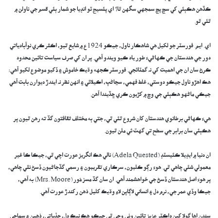
ڪڏهن هڪٻئي کي سچ پچ سمجهي سگهن ٿا؟ اي پئسيج ٽو انڊيا جو شمار ٻئي قسم جي ناولن ۾
ٿئي ٿو.
​اي. ايم. فورسٽر جو لکيل هي شاهڪار ناول، جيڪو 1924ع ۾ شايع ٿيو، اڪثر ڪري نوآبادياتي
دور جي هندستان جي ڪهاڻيءَ طور ياد ڪيو ويندو آهي. پر ان کي صرف سياست تائين محدود
ڪرڻ سان ان جي اھميت کي نہ گھٽائجي. فورسٽر ڪجهه وڌيڪ خاموش ۽ ڏکيو موضوع لکيو آهي:
هڪ اهڙو ناول جيڪو دوستي، غلط فهمي، سڃاڻپ، اڪيلائي ۽ انهن نظر نہ ايندڙ ديوارن بابت آهي
جيڪي ماڻهو هڪٻئي جي وچ ۾ کڙيون ڪري ڇڏيندا آهن.
​هيءَ ڪهاڻي برطانوي هندستان کان شروع ٿئي ٿي، جتي ٻه مختلف ثقافتون گڏ ته رهن ٿيون پر
هڪٻئي سان برابر جي سطح تي گهٽ ئي ملن ٿيون.
​ان دنيا ۾ ايڊيلا ڪئيسٽڊ (Adela Quested) نالي هڪ انگريز عورت اچي ٿي، جيڪا ڪا غير
معمولي شئي چاهي ٿي. هوءَ رڳو ڪلبون، سرڪاري تقريبون ۽ رسمي گڏجاڻيون ڏسڻ نٿي چاهي،
پر هوءَ اصل هندستان ڏسڻ جي خواهشمند آهي. ان سان گڏ مسز مُور (Mrs. Moore) به آهي،
جيڪا وڏي عمر جي، نرم دل ۽ انساني لاڳاپن لاءِ وڌيڪ کليل ذهن رکندڙ عورت آهي.
​سندن اها ڳولا کين ڊاڪٽر عزيز تائين وٺي وڃي ٿي جيڪو هڪ نيڪ دل، جذباتي، ذهين ۽ سماجي