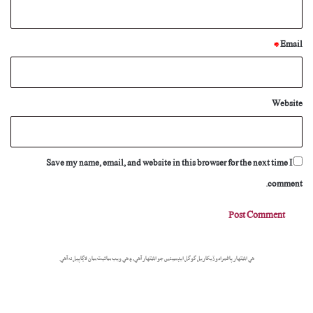
*
Email
Website
Save my name, email, and website in this browser for the next time I
comment.
هي اشتهار پاڻمرادو ڏيکاريل گوگل ايڊسينس جو اشتهار آهي، ۽ هي ويب سائيٽ سان لاڳاپيل نه آهي.