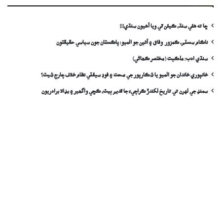
ڇا ته هئي سنڌ، ڪيئن ٿي ويا آهيون سنڌي!!!
ناڪام سسٽم، ڪمزور وفاق ۽ آئين جو الميو: پاڪستان جون سياسي حقيقتون
سنڌي ادب: ملڪيت (مختصر ڪھاڻي)
خانپوري خاندان جو الميو يا شڪارپور جي صحت ۽ فوڊ سيفٽي نظام خلاف چارج شيٽ؟
سمنڊ جي لهرن تي تاريخ لکندڙ ڪراچيءَ جا قديم ٻيٽ، ڪڇي واگھير ۽ بڊالا برادريون