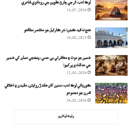
لوڪ ادب: ٿر جي چارڻ ڪَوِين جي رومانوي شاعري
14-07-2026
هنج نه قيد ڪجن! سُر ڪارايل جو مختصر مطالعو
10-08-2025
ضمير جو موت ۽ معاشرتي بي حسي: پنھنجي عملن کي ضمير
جي عدالت ۾ پرکيو!
13-03-2026
ڪوريائي لوڪ ادب: صدين کان هلندڙ روايتن، عقيدن ۽ اخلاقي
قدرن جو مجموعو
26-03-2026
وڌيڪ ڏيکاريو