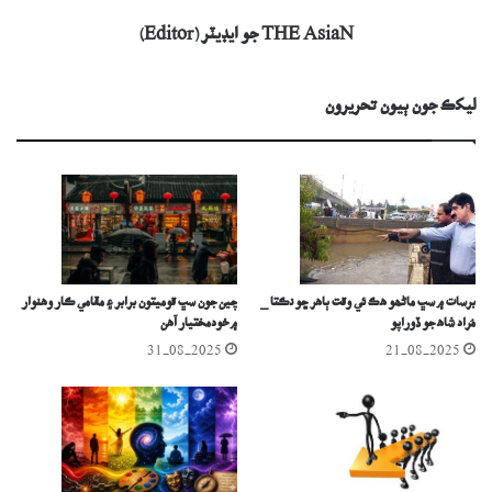
THE AsiaN جو ايڊيٽر (Editor)
ليکڪ جون ٻيون تحريرون
برسات ۾ سڀ ماڻھو ھڪ ئي وقت ٻاھر ڇو نڪتا _
چين جون سڀ قوميتون برابر ۽ مقامي ڪار وھنوار
مُراد شاھ جو ڏوراپو
۾ خودمختيار آھن
31-08-2025
21-08-2025