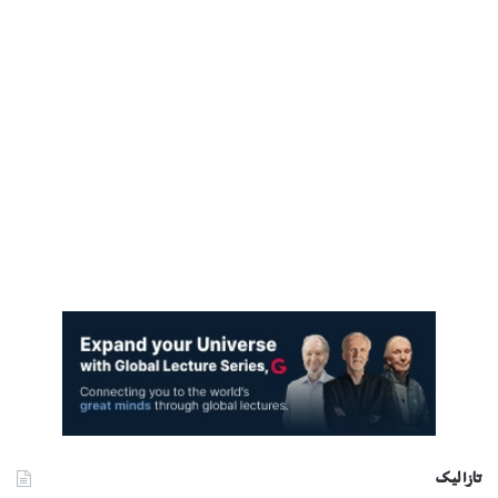
تازا ليک