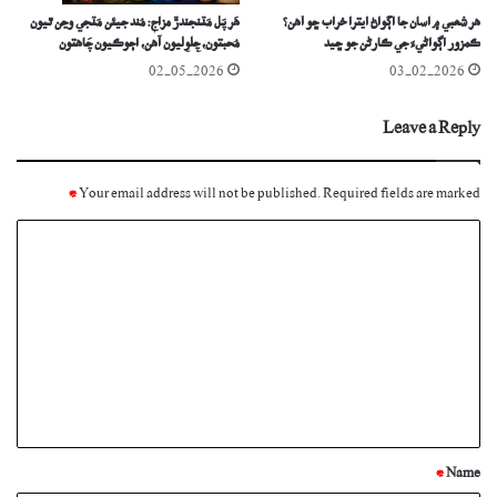
ھر شعبي ۾ اسان جا اڳواڻ ايترا خراب ڇو آهن؟
ھَر پَل مَٽنجندڙ مزاج: مُند جيئن مَٽجي وڃن ٿيون
ڪمزور اڳواڻيءَ جي ڪارڻن جو ڇيد
مُحبتون، چِلوِليون آهن، اڄوڪيون چَاهتون
02-05-2026
03-02-2026
Leave a Reply
*
Your email address will not be published.
Required fields are marked
C
o
m
m
e
n
t
*
*
Name