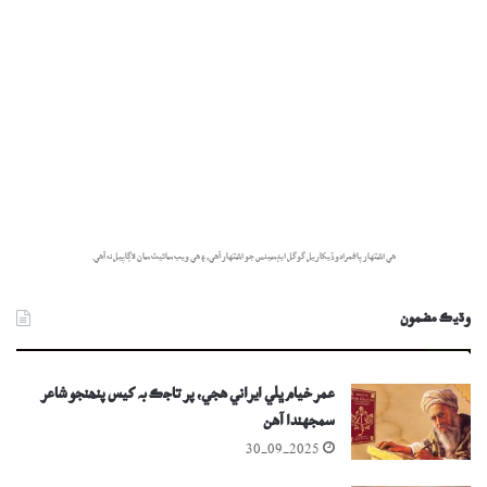
هي اشتهار پاڻمرادو ڏيکاريل گوگل ايڊسينس جو اشتهار آهي، ۽ هي ويب سائيٽ سان لاڳاپيل نه آهي.
وڌيڪ مضمون
عمر خيام ڀلي ايراني هجي، پر تاجڪ بہ کيس پنھنجو شاعر
سمجهندا آھن
30-09-2025