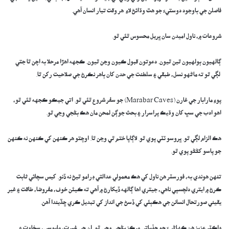
فاصلن جي باوجود دوستيءَ جو هٿ وڌائڻ لاءِ ھر وقت تيار انسان آهي.
​شروعات ۾، ناول اميدن سان ڀريل محسوس ٿئي ٿو.
​ڳالهيون ٻولهيون ٿين ٿيون. دعوتون قبول ڪيون وڃن ٿيون. ڪجهه اهڙا مرحلا به اچن ٿا جتي
لڳي ٿو ته ماڻهو نسل، طبقي ۽ سلطنت جي حدن کان ٻاهر نڪرڻ جي صلاحيت رکن ٿا.
​پوءِ مارابار جي غارن (Marabar Caves) جو سفر شروع ٿئي ٿو. اتي جيڪو ڪجهه ٿئي ٿو،
اهو ادب جي سڀ کان وڌيڪ پراسرار ۽ بحث جوڳن لمحن مان هڪ بڻجي وڃي ٿو.
​هڪ الزام لڳي ٿو. ڀروسو ٽٽي پوي ٿو. لاڳاپا ختم ٿي وڃن ٿا. اوچتو هر ڪنهن کي ڪنهن نه ڪنهن
جو پاسو کڻڻو پوي ٿو.
​تنهن هوندي به، فورسٽر هن ناول کي هڪ معمولي عدالتي ڊرامو ٿيڻ نه ڏنو. کيس سچائي ثابت
ڪرڻ ۾ ايتري دلچسپي ناهي، جيتري اھا ڳالهه ڏيکارڻ ۾ آهي ته ڪيئن خوف، مفروضا، طاقت ۽ غير
يقيني صورتحال انسانن جي هڪٻئي کي ڏسڻ جي انداز کي تبديل ڪري ڇڏيندا آهن.