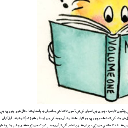
ي ڇڏيون ٿا، صرف چورن جي اصولن کي ئي ڏسون ٿا ته اهي به اصولن جا پاسدارهئا، مثال طور: چوريءَ جي
 هن وٽ آهي ته هڪ دم چوريءَ جو اقرار ڪندا ۽ قرآن مجيد کي مان ڏيندا ۽ ڪوڙ نه ڳالهائيندا. آيل َقرآن
 واپس ڪندا هئا. هلندي جهيڙي دوران ڪنهن شخص آڻي قرآن مجيد رکيو ته جهيڙو هڪدم ۽ غير مشروط طو