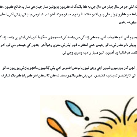
 ٿئي جو هر سال جيان هن سال جي به ڪا پلاننگ نه ڪريون ۽ پوئين سال جيان هي سال به ضائع ڪيون، ڪ
 جو ڪارونهوار هلي پيو، ائين هلائيندا رهون. جيئن چوندا آهن ته، دنيا وڃي چنڊ تي پهتي آهي، اسان
وڃي نه رهون.
کي سمجهو آهي اهو ڪامياب آهي. جيڪي زندگي جي مقصد کي نه سمجهي سگهيا آهن، اهي ايئن بي مقصد زندگ
 پويان نالو نشان ئي نه ٿو رهيس. هتي اڪثر ماڻهو ايئن ئي ڪري رهيا آهن. جنهن کي جيڪو ملي ٿو، اهو
 لاءِ خلقيا ويا آهيون. کين مليل راھ به وسري وڃي ٿي.
 انهن کان پوءِ ٻيون شيون اچي وڃن ٿيون، ليڪن افسوس اهي ٻئي ڳالهيون ماڻهو پاڻ ئي پوريون نه ٿو
ي کارائيندو ته پاڻ به کائيندو، اهي ٻئي ڪم ماڻهو پسند ته ڪن ٿا ليڪن اهو ڪم پاڻ ڪرڻ لاءِ تيار نه