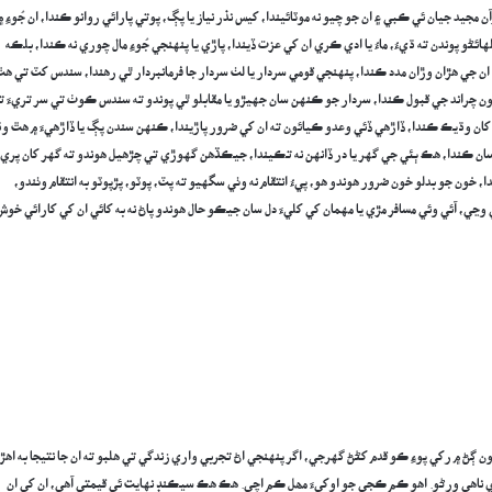
 مجيد جيان ئي ڪبي ۽ ان جو چيو نه موٽائيندا، کيس نذر نياز يا پڳ، پوتي پارائي روانو ڪندا، ان جُوءِ ۾
ائڻو پوندن ته ڌيءُ، ماءُ يا ادي ڪري ان کي عزت ڏيندا، پاڙي يا پنهنجي جُوءِ مال چوري نه ڪندا، بلڪه
 جي هڙان وڙان مدد ڪندا، پنهنجي قومي سردار يا لٺ سردار جا فرمانبردار ٿي رهندا، سندس کٽ تي ه
ون چراند جي قبول ڪندا، سردار جو ڪنهن سان جهيڙو يا مقابلو ٿي پوندو ته سندس ڪوٺ تي سر تريءَ ت
ان وڌيڪ ڪندا، ڏاڙهي ڏئي وعدو ڪيائون ته ان کي ضرور پاڙيندا، ڪنهن سندن پڳ يا ڏاڙهيءَ ۾ هٿ و
سان ڪندا، هڪ ٻئي جي گهر يا در ڏانهن نه تڪيندا، جيڪڏهن گهوڙي تي چڙهيل هوندو ته گهر کان پري
 خون جو بدلو خون ضرور هوندو هو، پيءُ انتقام نه وٺي سگهيو ته پٽ، پوٽو، پڙپوٽو به انتقام وٺندو،
ڃي، آئي وئي مسافر مڙي يا مهمان کي کليءَ دل سان جيڪو حال هوندو پاڻ نه به کائي ان کي کارائي خوش
ڳڻ ۾ رکي پوءِ ڪو قدم کڻڻ گهرجي، اگر پنهنجي اڻ تجربي واري زندگي تي هلبو ته ان جا نتيجا به اهڙا
ي ناهي ورڻو. اهو ڪم ڪجي جو اوکيءَ مھل ڪم اچي. هڪ هڪ سيڪنڊ نهايت ئي قيمتي آهي، ان کي ان