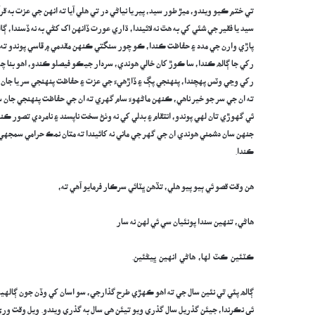
تي ختم ڪيو ويندو، ميڙ طور سيد، پير يا نياڻي در تي هلي آيا ته انهن جي عزت به قرآن
سيد يا فقير جي شئي کي به هٿ نه لائيندا، ڌاري عورت ڏانهن اک کڻي به نه ڏسندا، ڳاله
پاڙي وارن جي مدد ۽ حفاظت ڪندا، ڪو چور سنگتي ڪنهن مقدمي ۾ ڦاسي پوندو ته ان
رکي جا ڳالھ ڪندا، سا ڪوڙ کان خالي هوندي، سردار جيڪو فيصلو ڪندو، اهو بنا چ
رکي وڃي وٽس پهچندا، پنهنجي پڳ ۽ ڏاڙهيءَ جي عزت ۽ حفاظت پنهنجي سر يا جان ک
ته ان جي سر جو خير ناهي، ڪنهن ماڻهوءَ سام گهري ته ان جي حفاظت پنهنجي جان 
ئي گهوڙي تان لهي پوندو، انتقام ۽ بدلي کي نه وٺڻ سخت ناپسند ۽ نامردي تصور ڪندا،
جنهن سان دشمني هوندي ان جي گهر جي ماني نه کائيندا ته متان نمڪ حرامي سمجهي و
ڪندا.
هن وقت قصو ئي ٻيو پيو هلي، تڏهن ڀٽائي سرڪار فرمايو آهي ته،
هاڻي، تنهين سندا پونئيان سي ئي لهن نه سار
ڪٽئين ڪٽ لها، هاڻي انهين ڀيڻئين.
ڳالھ پئي ٿي نئين سال جي ته اهو ڪهڙي طرح گذارجي، سو اسان کي وڏن جون ڳالهيون 
ئي نڪرندا، جيئن گذريل سال گذري ويو تيئن هي سال به گذري ويندو. ويل وقت ور