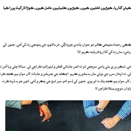
سان ڪيئن گذاريا، ڪهڙيون غلطيون ڪيون، ڪهڙيون ڪاميابيون حاصل ڪيون، ڪهڙا ٽارگيٽ پورا ڪيا
 ڪِڪِي رحمت منهنجي ڪالم جو عنوان ٻڌندي چوڻ لڳي، هر ماڻهوءَ جي پنهنجي زندگي آهي، جنهن کي
ءَ سان زندگي گذارڻ لاءِ پابند ڪريو ٿا؟
هي، ليڪن وري ٻئي پاسي سوچجي ٿو ته انھن جذباتي لفطن ۾ اٻهرائپ نظر اچي ٿي. سياڻا چئي ويا آهن ته
، ته اوهان سَرن جي ٻُوٽي سان به مشورو ڪريو. اڄڪلھ جي جنريشن ۾ جذبات کان سواءِ ٻيو ڪجھ نظر ن
ان سواءِ ٻيو ڪجھ پلئہ نه ٿو پوي. جنهن کي ڏسو اهو سير ٿيڻ جي چڪر ۾ آهي، انهن جو به ڏوھ نظر نه
ان سوچ ۾ مبتلا نظراچن ٿا.