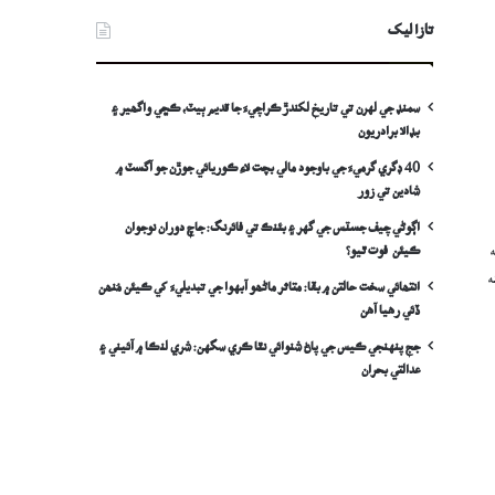
تازا ليک
سمنڊ جي لهرن تي تاريخ لکندڙ ڪراچيءَ جا قديم ٻيٽ، ڪڇي واگھير ۽
بڊالا برادريون
40 ڊگري گرميءَ جي باوجود مالي بچت لاءِ ڪوريائي جوڙن جو آگسٽ ۾
شادين تي زور
اڳوڻي چيف جسٽس جي گهر ۽ بئنڪ تي فائرنگ: جاچ دوران نوجوان
ڪيئن فوت ٿيو؟
ه
انتھائي سخت حالتن ۾ بقا: متاثر ماڻھو آبهوا جي تبديليءَ کي ڪيئن مُنھن
ڏئي رهيا آهن
جج پنهنجي ڪيس جي پاڻ شنوائي نٿا ڪري سگهن: شري لنڪا ۾ آئيني ۽
عدالتي بحران