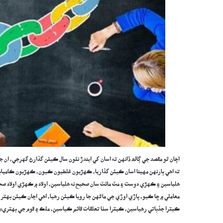
اچان ٿو مقصد جي ڳالھ ڏانهن ته اسان کي ايندڙ نئون سال ڪيئن گذارڻ گهرجي، ان ج
ته اهي ٻارنهن مهينا اسان ڪيئن گذاريا، ڪهڙيون غلطيون ڪيون، ڪهڙيون ڪاميا
هلياسين ۽ ڪهڙي دوست ۽ مٽ مائٽ سان صحيح نه هلياسين، اولاد ۾ ڪهڙي اولاد صحي
معاملي ۾ ڇا ڪيو، پاڙي اوڙي جي ماڻهن جا رويا ڪيئن رهيا، اهي اڃان ڪيئن بهتر
ڪيترا جذباتي رهياسين، ڪيترا سٺا تعلقات قائم ڪياسين، ملڪ ۽ قوم جي بهتريءَ 