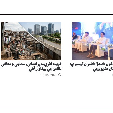
شون ڪندڙ ڪامران ٽيسوريءَ
غربت فطري نه پر انساني، سماجي ۽ معاشي
تان ھٽايو وڃي
نظامن جي پيداوار آهي
11-05-2026