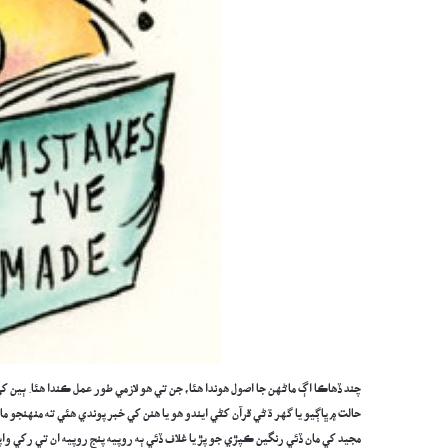
چند ڏهاڪا اڳ ماڻهن جا اصول هوندا هئا، جن تي هو لازمي طور عمل ڪندا هئا. ٻين ک
حالت ۾ ڀاڳيو يا گهر ڌڻي قرآن کڻي ايندو هو يا هنن کي خبر پوندي هئي ته منهنجو مال
مجيد کي مان ڏئي رنگين ڪپڙي جو پڙ يا غلاف ڏئي ٻه روپيه پنج روپيه ان تي رکي