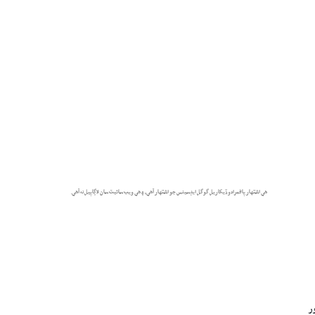
هي اشتهار پاڻمرادو ڏيکاريل گوگل ايڊسينس جو اشتهار آهي، ۽ هي ويب سائيٽ سان لاڳاپيل نه آهي.
ر