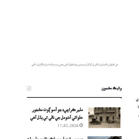
هي اشتهار پاڻمرادو ڏيکاريل گوگل ايڊسينس جو اشتهار آهي، ۽ هي ويب سائيٽ سان لاڳاپيل نه آهي.
وڌيڪ مضمون
دي
ملير ڪراچيءَ جو آسو ڳوٺ مشھور
حلوائي آسُومل جي نالي تي ٻڌل آھي
17-02-2026