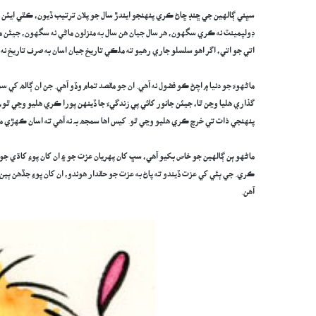
سڀني ڳالهين جي ڇنڊ ڇاڻ ڪري پنهنجو ايندڙ سال جو پلان ترتيب ڏيون، ڪٿي ايئن نه
ڊولپمينٽ نه ڪري سگهون، هر سال جيان هن سال به منزلون ماڻي نه سگهون، جيئن ملڪ
اتي جو اتي، اگر اهو سلسلو جاري رهيو ته ملڪي تاريخ جيان اسان به صرف تاريخ نه 
ماڻهوءَ جو دنيا ۾ اچڻ ڪو فضول نه آهي. ان جو مقصد تمام وڏو آهي. جن ان ڳالھ 
گذاري هليا وڃن ٿا، جيئن جانور کائي پي زندگيءَ جا ڏينهن پورا ڪري هليو وڃي ٿو،
پنهنجي ذات تي خرچ ڪري هليو وڃي ٿو. کيس اها سمجھ بہ نه آهي ته اسان ڪهڙي مقصد
ماڻهو ٻن ڳالهين جو خاص بکيو آهي، سڀ کان پهريان عزت جو ۽ ان کان پوءِ کاڌي جو.
ڪري. جي ٻئي کي عزت ڏيندو ته پاڻ به عزت جو حقدار هوندو، ان کان پوءِ جڏهن ٻين ک
آهن.