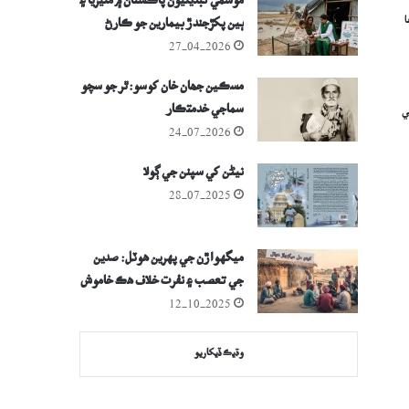
موسمي تبديليون پاڪستان ۾ مليريا ۽
ا
ٻين پکڙجندڙ بيمارين جو ڪارڻ
بڻجي رهيون آهن
27-04-2026
مسڪين جھان خان کوسو: ٿر جو سچو
سماجي خدمتڪار
ي
24-07-2026
نيڻن کي سپنن جي ڳولا
28-07-2025
ميگهواڙن جي پهرين هوٽل: صدين
جي تعصب ۽ نفرت خلاف هڪ خاموش
بغاوت
12-10-2025
وڌيڪ ڏيکاريو