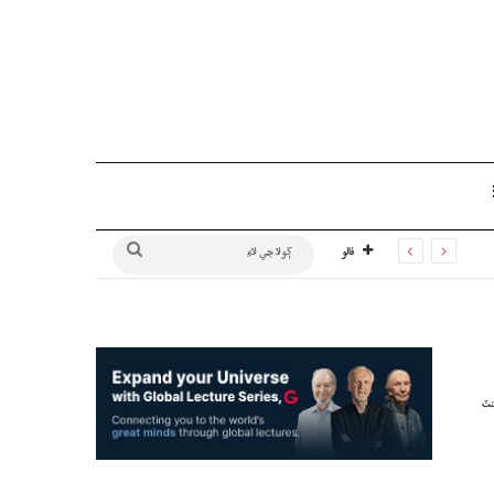
Sidebar
ڳولا
فالو
جي
لاءِ