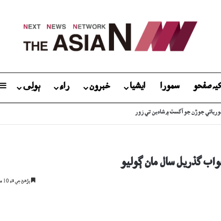
يہ صفحو
سمورا
ايشيا
خبرون
راءِ
ٻولِی
گ: جاچ دوران نوجوان ڪيئن فوت ٿيو؟
واب گذريل سال مان ڳوليو
پڙھڻ جي لاءِ 10 منٽ