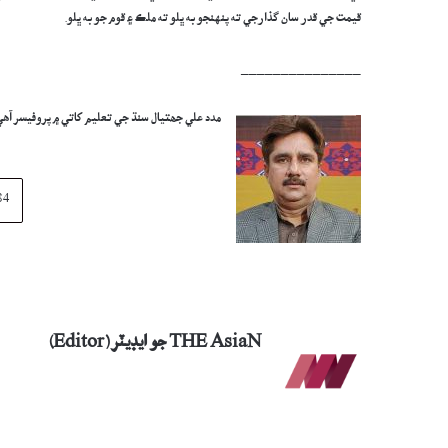
قيمت جي قدر سان گذارجي ته پنهنجو به ڀلو ته ملڪ ۽ قوم جو به ڀلو.
_______________
مدد علي جھتيال سنڌ جي تعليم کاتي ۾ پروفيسر آھ
THE AsiaN جو ايڊيٽر (Editor)