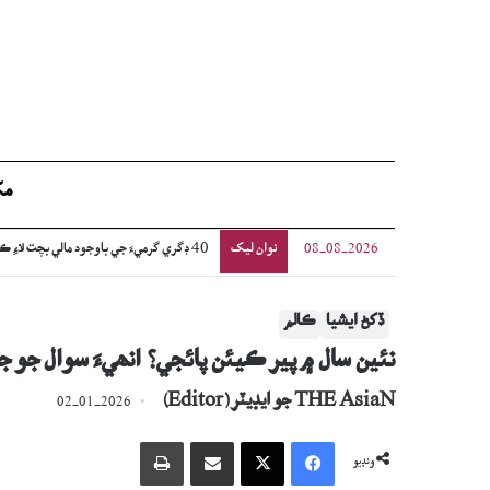
مک
نوان ليک
اڳوڻي چيف جسٽس جي گهر ۽ بئنڪ تي فائرن
08-08-2026
ڏکڻ ايشيا
ڪالم
نئين سال ۾ پير ڪيئن پائجي؟ انھيءَ سوال جو ج
THE AsiaN جو ايڊيٽر (Editor)
02-01-2026
Facebook
X
اي ميل وسيلي ونڊيو
پرنٽ
ونڊيو