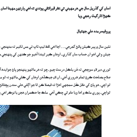
اسان کي گذريل سال جي هر مهيني تي نظر ڦيرائڻي پوندي ته اهي ٻارنهن مهينا ا
ڪهڙا ٽارگيٽ رهجي ويا
پروفيسر مدد علي جهتيال
نئين سال ۾ پير ڪيئن پائڻ گھرجي… اڃا اهي لفظ ليپ ٽاپ تي مس لکيم ته منهنجي
جيئن وڻي اهو ان حساب سان گذاري، اوهان ڪير ٿيندا آهيو جو ڪنهن کي پنهنجي مرضي
ٿوري دير لاءِ سوچجي ته ھُن بلڪل درست چيو، ڇو ته هر ماڻهو پنهنجو پاڻ جوابده آ
صلاح مصلحت ڪرڻ تمام ضروري آهي، ان لاءِ جيڪڏهن اوهان کي ڪٿي ماڻهو نه ٿو ملي
ٿو اچي، هو پاڻ کي عقل ڪُل سمجهي اهڙا ته فيصلا ڪن ٿا جو اڳتي هلي سندن پڇتائڻ ک
ٿواچي، پوري ملڪ ۾ اها وبا عام ٿي چڪي آهي. ملڪ جا حڪمران هجن يا نوڪر اهي پاڻ 