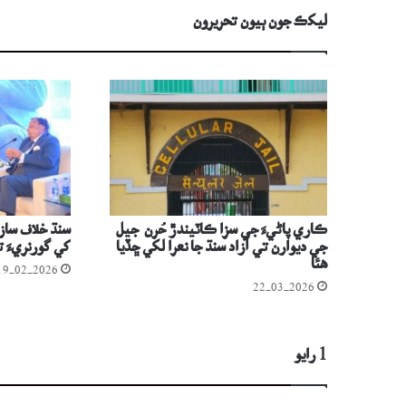
ليکڪ جون ٻيون تحريرون
ڪاري پاڻيءَ جي سزا ڪاٽيندڙ حُرن جيل
سنڌ خلاف ساز
جي ديوارن تي آزاد سنڌ جا نعرا لکي ڇڏيا
کي گورنريءَ 
ھئا
19-02-2026
22-03-2026
1 رايو