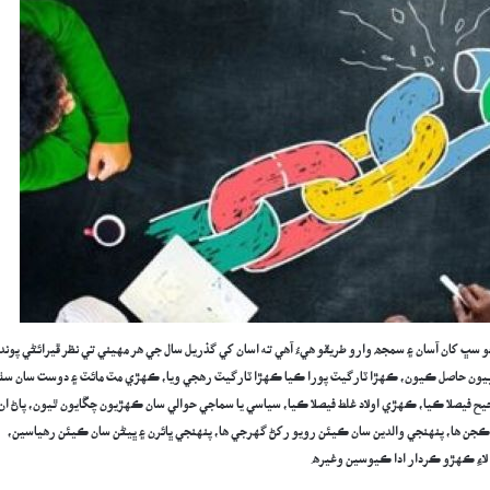
و سڀ کان آسان ۽ سمجھ وارو طريقو هيءُ آهي ته اسان کي گذريل سال جي هر مهيني تي نظر ڦيرائڻي پون
بيون حاصل ڪيون، ڪهڙا ٽارگيٽ پورا ڪيا ڪهڙا ٽارگيٽ رهجي ويا، ڪهڙي مٽ مائٽ ۽ دوست سان سٺا
ح فيصلا ڪيا، ڪهڙي اولاد غلط فيصلا ڪيا، سياسي يا سماجي حوالي سان ڪهڙيون چڱايون ٿيون، پاڻ ان
 ڪجن ها، پنهنجي والدين سان ڪيئن رويو رکڻ گهرجي ها، پنهنجي ڀائرن ۽ ڀيڻن سان ڪيئن رهياسين،
لاءِ ڪهڙو ڪردار ادا ڪيوسين وغيره.