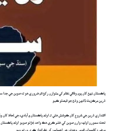
پاڪستان ٺهڻ کان پوءِ وفاقي نظام کي متوازن رکڻ لاءِ ضروري ھو ته صوبن جي جدا 
ڌرين مرڪزيت ڏانهن وڌڻ جو فيصلو ڪيو.
اقتداري ڌرين جي شروع کان ڪوشش ھئي تہ اولھ پاڪستان ۾ آباديءَ جي لحاظ کان 
مرضيءَ کانسواءِ، قومي وحدتن جي احساسن کي نظرانداز ڪري ورتو ويو.