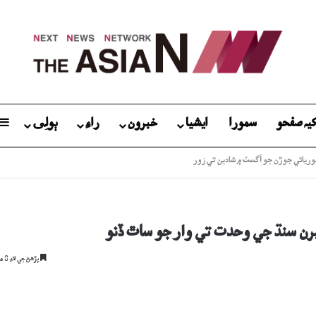
يہ صفحو
سمورا
ايشيا
خبرون
راءِ
ٻولِی
گ: جاچ دوران نوجوان ڪيئن فوت ٿيو؟
پڙھڻ جي لاءِ 8 منٽ