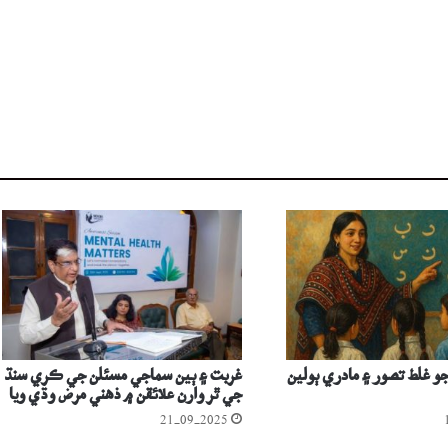
و غلط تصور ۽ مادري ٻولين
غربت ۽ ٻين سماجي مسئلن جي ڪري سنڌ
جي ٿر وارن علائقن ۾ ذھني مرض وڌي ويا
21-09-2025