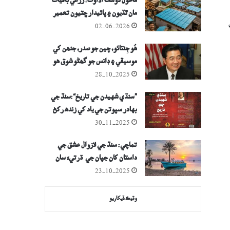
ماحول دوست اڏاوت: زرعي باقيات
مان ٿڌيون ۽ پائيدار ڇتيون تعمير
ڪريو
02-06-2026
هُو جِنتائو، چين جو صدر، جنھن کي
موسيقي ۽ ڊانس جو گھڻو شوق ھو
28-10-2025
”سنڌي شهيدن جي تاريخ“:سنڌ جي
بهادر سپوتن جي ياد کي زنده رکڻ
جي ڪوشش
30-11-2025
تماچي: سنڌ جي لازوال عشق جي
داستان کان جپان جي ڌرتيءَ سان
عشق تائين
23-10-2025
وڌيڪ ڏيکاريو