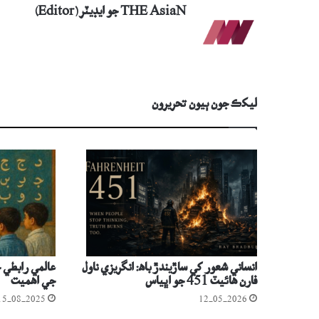
THE AsiaN جو ايڊيٽر (Editor)
ليکڪ جون ٻيون تحريرون
انساني شعور کي ساڙيندڙ باھ: انگريزي ناول
عالمي رابطي ج
فارن هائيٽ 451 جو اڀياس
جي اھميت
15-08-2025
12-05-2026