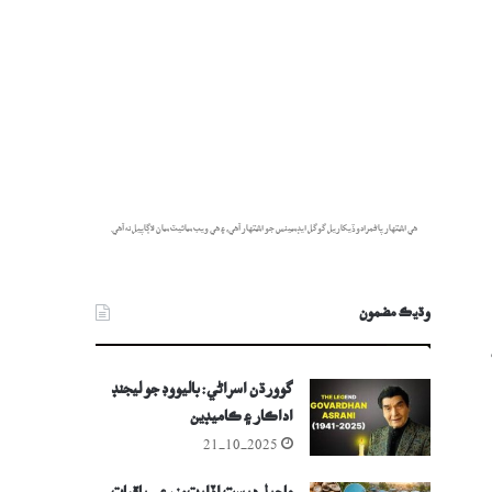
هي اشتهار پاڻمرادو ڏيکاريل گوگل ايڊسينس جو اشتهار آهي، ۽ هي ويب سائيٽ سان لاڳاپيل نه آهي.
وڌيڪ مضمون
گوورڌن اسراڻي: باليووڊ جو ليجنڊ
اداڪار ۽ ڪاميڊين
21-10-2025