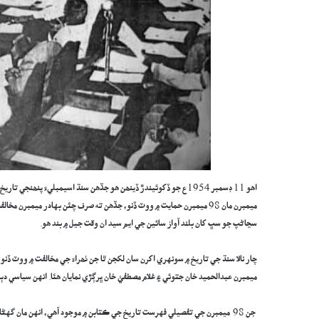
ميمبرن مان 98 ميمبرن حمايت ۾ ووٽ ڏنو، جڏهن ته صرف چئن بهادر ميم
سڃاڻپ جو سڀ کان بلند آواز سائين جي ايم سيد ان وقت جيل ۾ بند ھو.
چار نالا سنڌ جي تاريخ ۾ سونهري اکرن سان لکجن ٿا جن ٺھراءَ جي مخالفت ۾ ووٽ ڏنو
ميمبرن عبدالحميد خان جتوئي ۽ غلام مصطفى خان ڀرڳڙي نمايان ھئا. انهن سياسي 
جن 98 ميمبرن جي تفصيلي فهرست تاريخ جي ڪتابن ۾ موجود آهي، انهن مان گهڻا