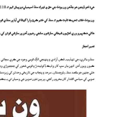
ھيءُ اھو ڏينھن ھو جڏھن ون يونٽ جي حق ۾ ٺهراءُ سنڌ اسيمبليءَ ۾ پيش ٿيو
تہ
110 ميمبرن مان 98
ون يونٽ خلاف
تحريڪ ثابت ڪيو تہ سنڌ کي ختم ڪرڻ وارا گهڻا ئي آيا پر سنڌي قوم پ
ھاڻي ھڪ ڀيرو وري اھڙيون شيطاني سازشون سٽجي رھيون آھن پر سازشي قوتن کي 
نصير اعجاز
سنڌو ماٿريءَ جي تهذيب، فڪر، آزادي ۽ پنهنجي الڳ قومي وجود جي ڪري سڃاتي وين
ڪيون ويون آھن. انهن مان سڀ کان وڌيڪ ڏکوئيندڙ ۽ قومي شعور کي جنجھوڙي وجهند
هئي جنهن جو مقصد سنڌ، بلوچستان، سرحد ۽ پنجاب جي تاريخي وحدتن کي زبردستي
صوبي کي سياسي اقتدار کان محروم رکجي، پر ٻين ننڍن صوبن جي وسيلن تي بہ م