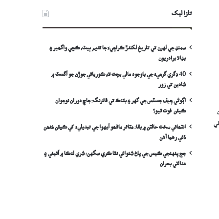
تازا ليک
سمنڊ جي لهرن تي تاريخ لکندڙ ڪراچيءَ جا قديم ٻيٽ، ڪڇي واگھير ۽
بڊالا برادريون
40 ڊگري گرميءَ جي باوجود مالي بچت لاءِ ڪوريائي جوڙن جو آگسٽ ۾
شادين تي زور
اڳوڻي چيف جسٽس جي گهر ۽ بئنڪ تي فائرنگ: جاچ دوران نوجوان
ڪيئن فوت ٿيو؟
لي
انتھائي سخت حالتن ۾ بقا: متاثر ماڻھو آبهوا جي تبديليءَ کي ڪيئن مُنھن
ڏئي رهيا آهن
جج پنهنجي ڪيس جي پاڻ شنوائي نٿا ڪري سگهن: شري لنڪا ۾ آئيني ۽
عدالتي بحران