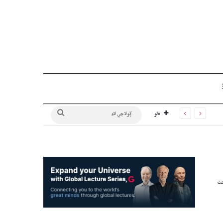
Sidebar
ڳولا
فالو
جي
لاءِ