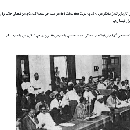
 تاريخ رکندڙ علائقو هو، ان لاءِ ون يونٽ هڪ سخت ڌڪ هو. سنڌ جي سُڄاڻ قيادت ۾ هن فيصلي خلاف وڏي
ر ڏيندا رهيا.
ت سنڌ جي گهڻن ئي نمائندن رياستي دٻاءَ يا سياسي مفادن جي ڪري پنهنجي ڌرتيءَ جي مفادن بدران