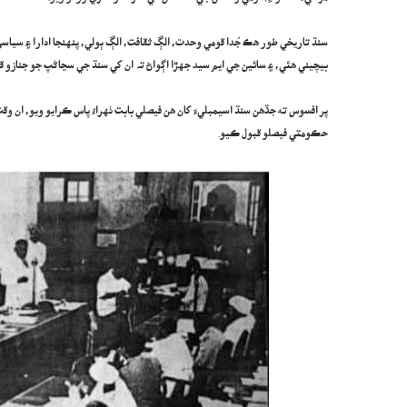
سنڌ تاريخي طور هڪ جُدا قومي وحدت، الڳ ثقافت، الڳ ٻولي، پنهنجا ادارا ۽ سياسي
بيچيني هئي، ۽ سائين جي ايم سيد جهڙا اڳواڻ تہ ان کي سنڌ جي سڃاڻپ جو جنازو قرا
پر افسوس ته جڏهن سنڌ اسيمبليءَ کان هن فيصلي بابت ٺهراءُ پاس ڪرايو ويو، ان وق
حڪومتي فيصلو قبول ڪيو.