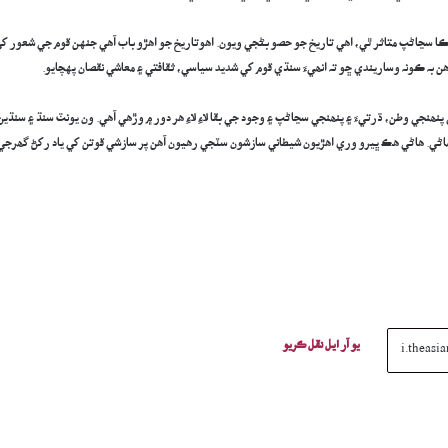
 سڃاڻپ متاثر ٿي، اهي تاريخ جو حصو بڻجي ويون. اھوتاريخ جو اهڙو باب آھي جنهن قوم جي شعور ک
بہ ڪونہ وساريندي ڇو تہ انھيءَ سنڌي قوم کي شديد سياسي، ثقافتي ۽ معاشي نقصان پهچايو.
نھنجي وطن، ڌرتيءَ ۽ پنھنجي سڃاڻپ ۽ وجود جي بقا لاءِ لاءِ هر دور ۾ وڙھي آھي. ون يونٽ سنڌ ۽ سنڌين
بي ماڻي. ھاڻي ھڪ ڀيرو وري اھڙيون شيطاني سازشون سٽجي رھيون آھن پر سازشي قوتن کي ياد رکڻ گھرجي
يو آر ايل نقل ڪريو