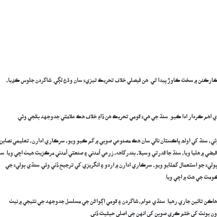
ي ڪارڪنن ۾ سخت ڪاوڙ پيدا ٿي. هن فيصلي خلاف تحريڪ تيزيءَ سان وڌڻ لڳي. شاگردن جلوس ڪڍيا،
ي اھم ڪردار ادا ڪيو. سنڌ جي ھيءَ قومي تحريڪ هن ڏاڍ خلاف هڪ علامتي جدوجهد بڻجي وئي.
 سنڌ کي اولھ پاڪستان نالي سان هڪ مصنوعي صوبي ۾ گم ڪيو ويو، سرڪاري ادارن، تعليمي نصابن 
بضي ۾ ھليا ويا، سنڌ جا قدرتي وسيلا، بندرگاهه، زرعي آمدني ۽ صنعتي آمدني مرڪزيت هيٺ اچي ويا. سن
وليءَ جو استعمال گھٽايو ويو، سرڪاري ادارن ۾ اردو ۽ انگريزي کي ترجيح ڏني وئي.سنڌي ٻوليءَ جي
ومت جي هٿ ۾ اچي ويا.
 ڏهاڪن تائين جاري رهيا. سنڌي عوام، شاگردن ۽ قومي اڳواڻن جي مسلسل جدوجهد جي نتيجي ۾ نيٺ