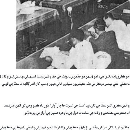
اھو 11 ڊسمبر 1954ع جو ڏکوئيندڙ ڏينھن ھو جڏھن سنڌ اسيمبليءَ پنھنجي تاريخ جو ڪارو باب لکيو. ھيءُ اھو ڏينھن ھو جڏھن ون يونٽ جي حق ۾ ٺهراءُ سنڌ اسيمبليءَ ۾ 
برن مخالفت ڪئي. ڪي ميمبر موڪل تي هئا، ڪيتريون سيٽون خالي هيون ۽ سڀ کان اهم ڳالهه تہ سنڌ جي قومي
 ۽ انھيءَ ڪري کين سنڌ جي تاريخ ۾ ”سنڌ جي غيرت جا چار آواز“ طور ياد ڪيو وڃي ٿو. انھن غيرتمند
دٻاءُ، حڪومتي مصلحتن ۽ وقت جي سخت ماحول جي باوجود ضمير جي آواز تي ووٽ ڏنو.
 جاگيردار، قبائلي سردار، مذهبي اڳواڻ ۽ حڪومتي وفادار هئا، جن لاءِ پارٽي پاليسي يا مرڪزي حڪومتي