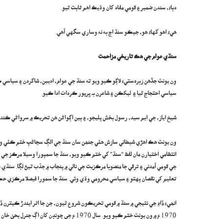
دٻاءُ، سندن ضمير ۽ قومي مفاد کان وڌيڪ اهم ثابت ٿيو.
هيءُ اهو گهاءُ هو، جيڪو سنڌ اڄ به نه وساري سگهي آهي.
سنڌي عوام ج
ي
هڪ تاريخي مزاحمت
ون يونٽ جڏهن زبردستيءَ لاڳو ڪيو ويو ته سنڌ جي عوام، اديبن، شاگردن ۽ سياس
سياسي احتجاج ٿيا ۽ ليکڪن ۽ شاعرن بہ ڀرپور ڪردات ادا ڪيو.
شيخ اياز، جي ايم سيد، رسول بخش پليجو، ۽ ٻين اڳواڻن هن تحريڪ ۾ سرواڻي ڪند
ون يونٽ ھڪ اھڙي شيطاني سازش ھئي جنھن سان سنڌ جي الڳ سڃاڻپ ختم ڪئي وئي،
انتظامي اختيارن مان لفظ “سنڌ” کي ختم ڪيو ويو، سنڌ جا سمپورا وسيلا مرڪز جي ق
جي قومي آمدني ۽ ترقي جا منصوبا مرڪزيت جي نالي ۾ پنجاب ۾ جذب ٿيڻ لڳا. سنڌي ٻ
تعليم کي نقصان پهتو ۽ سياسي محرومي وڌي وئي. سنڌ جا سمورا فيصلا مرڪزي حڪ
انھيءَ ڏاڍ جي نتيجي ۾ سنڌ ۾ قومي تحريڪون شروع ٿيون، جن جا اثر ايندڙ ڪيترن
1970ع ۾ ون يونٽ ختم ڪيو ويو. سال 1970ع جي چونڊن کان اڳ جنرل يحيٰ خان ون يونٽ کي ختم ڪري صوبن کي انهن جي اصلي حيثيت ڏني.