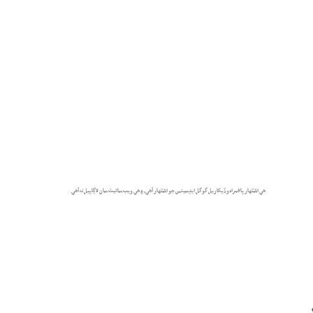
پيش ٿيو ۽ 110
هي اشتهار پاڻمرادو ڏيکاريل گوگل ايڊسينس جو اشتهار آهي، ۽ هي ويب سائيٽ سان لاڳاپيل نه آهي.