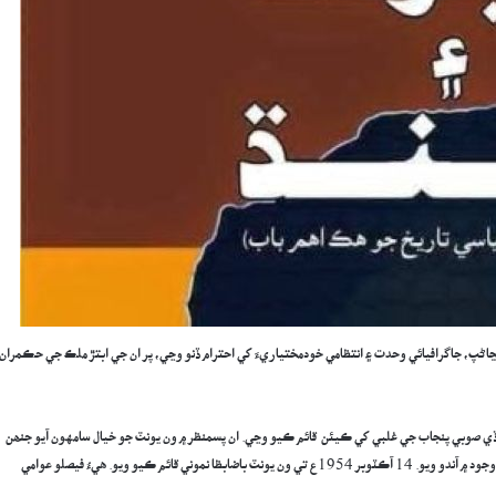
سڃاڻپ، جاگرافيائي وحدت ۽ انتظامي خودمختياريءَ کي احترام ڏنو وڃي، پر ان جي ابتڙ ملڪ جي حڪمران
وڏي صوبي پنجاب جي غلبي کي ڪيئن قائم ڪيو وڃي. ان پسمنظر ۾ ون يونٽ جو خيال سامهون آيو جنھن
تحت سمورن اولهه وارن صوبن کي ختم ڪري هڪ واحد جُڙتو صوبو اولھ پاڪستان وجود ۾ آندو ويو. 14 آڪٽوبر 1954ع تي ون يونٽ باضابظا نموني قائم ڪيو ويو. هيءُ فيصلو عوامي