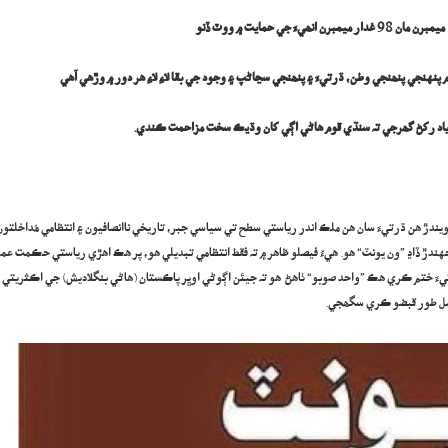
غدار
ميمبرن
انھيءَ جي
حمايت ۾ ووٽ ڏنو
نهنجي پنھنجي وطن، ڌرتيءَ ۽ پنھنجي سڃاڻپ ۽ وجود جي بقا لاءِ لاءِ هر دور ۾ وڙھي آھي
ياد رکڻ گھرجي تہ سنڌي قوم ھاڻي اڳي کان وڌيڪ سخت مزاحمت ڪندي.
دڙ ھن ڌرتيءَ سان ھن ملڪ اندر رياستي سطح تي سياسي جبر، تاريخي ناانصافيون ۽ انتظامي مُداخلتون
ڙ ڏاڍ ”ون يونٽ“ هو. هيءُ فيصلو ظاھر ۾ تہ فقط انتظامي تبديلي هو، پر هڪ اهڙي رياستي حڪمت عم
ءَ ختم ڪري هڪ ”واحد صوبو“ ٺاھڻ هو تہ جيئن اڳوڻي اوڀر پاڪستان (ھاڻي بنگلاديش) جي اڪثريتي
ڪمل طور قبضو ڪري سگھجي.