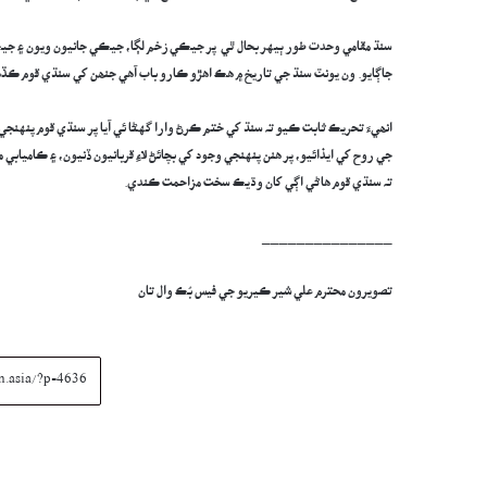
سنڌ مقامي وحدت طور ٻيهر بحال ٿي پر جيڪي زخم لڳا، جيڪي جانيون ويون ۽ جيڪا
جاڳايو. ون يونٽ سنڌ جي تاريخ ۾ ھڪ اھڙو ڪارو باب آهي جنھن کي سنڌي قوم ڪڏھن 
انھيءَ تحريڪ ثابت ڪيو تہ سنڌ کي ختم ڪرڻ وارا گهڻا ئي آيا پر سنڌي قوم پنهنجي پ
جي روح کي ايذائيو، پر ھنن پنهنجي وجود کي بچائڻ لاءِ قربانيون ڏنيون، ۽ ڪاميا
تہ سنڌي قوم ھاڻي اڳي کان وڌيڪ سخت مزاحمت ڪندي.
_______________
تصويرون محترم علي شير ڪيريو جي فيس بُڪ وال تان