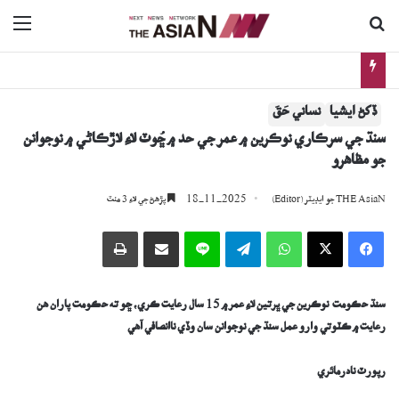
ڳولا جي لاءِ
nu
سنڌي ادب: ملڪيت (مختصر ڪھاڻي)
ڏکڻ ايشيا
نساني حَقَ
سنڌ جي سرڪاري نوڪرين ۾ عمر جي حد ۾ ڇُوٽ لاءِ لاڙڪاڻي ۾ نوجوانن
جو مظاھرو
18-11-2025
THE AsiaN جو ايڊيٽر (Editor)
پڙھڻ جي لاءِ 3 منٽ
Facebook
X
WhatsApp
Telegram
Line
اي ميل وسيلي ونڊيو
پرنٽ
سنڌ حڪومت نوڪرين جي ڀرتين لاءِ عمر ۾ 15 سال رعايت ڪري، ڇو ته حڪومت پاران هن
رعايت ۾ ڪٽوتي وارو عمل سنڌ جي نوجوانن سان وڏي ناانصافي آهي
رپورٽ نادرمائري