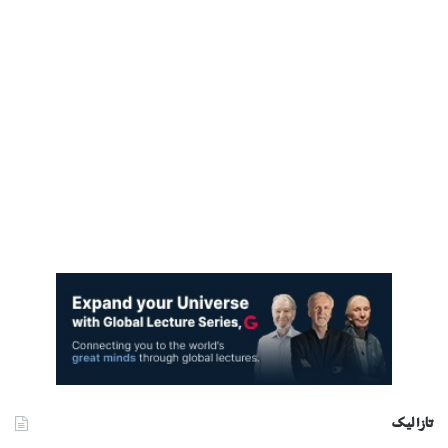
تازا ليک