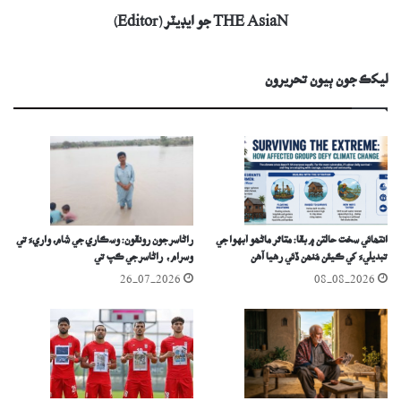
THE AsiaN جو ايڊيٽر (Editor)
ليکڪ جون ٻيون تحريرون
انتھائي سخت حالتن ۾ بقا: متاثر ماڻھو آبهوا جي
راڻاسر جون رونقون: وسڪاري جي شام، واريءَ تي
تبديليءَ کي ڪيئن مُنھن ڏئي رهيا آهن
وسرام ، راڻاسر جي ڪپ تي
26-07-2026
08-08-2026