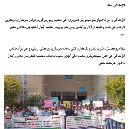
لاڙڪاڻو، سنڌ
لاڙڪاڻي ۾ سر شاهنواز ڀٽو ميموريل لائبريريءَ جي تنظيم ريڊرس فورم طرفان سرڪاري نوڪرين
لاءِ عمر جي حد ۾ رعايت لاءِ اڱاري ڏينھن ريلي ڪڍي پريس ڪلب اڳيان احتجاجي مظاهرو ڪيو
ويو.
مظاھرو ڪندڙن هٿن ۾ بئنر ۽ پليڪارڊ کڻي سخت نعريبازي پڻ ڪئي. ريليءَ ۾ جي يو آءِ ضلعي
لاڙڪاڻي جي جنرل سيڪريٽري محبت علي کهڙو سميت مختلف مڪتبه فڪر سان تعلق رکندڙ
ماڻهن شرڪت ڪئي.