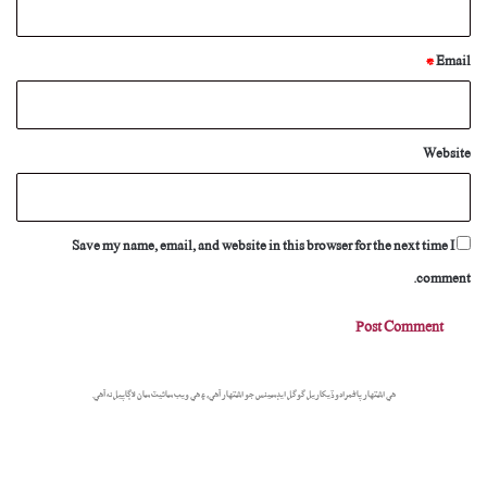
*
Email
Website
Save my name, email, and website in this browser for the next time I
comment.
هي اشتهار پاڻمرادو ڏيکاريل گوگل ايڊسينس جو اشتهار آهي، ۽ هي ويب سائيٽ سان لاڳاپيل نه آهي.