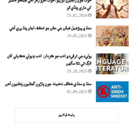
خوف جون زنجيرن ٽوڙيو: خوف اھڙو زھر آھي جيڪو ضمير
کي ماري ڇڏي ٿو
25-02-2026
سنڌ ۾ پيڙھيل طبقن جي حقن جو تحفظ: اڃان پنڌ پري آھي
19-08-2025
ٻوليءَ جي ترقيءَ ۾ ادب جو ڪردار: ادب ۽ ٻولي هڪ ٻئي کان
الڳ ٿي نٿا سگهن
29-10-2025
سنڌ ۽ سنڌي مُخالف ذھنيت جون پاڙون گھڻيون پُختيون آھن
02-09-2025
وڌيڪ ڏيکاريو