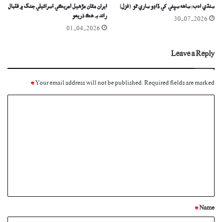
سنڌي ادب: ساههُ سڀني کي ڏاڍو ساري ٿو (غزل)
ايران مٿان مڙھيل آمريڪي اسرائيلي جنگ ۾ فٽبال
راند بہ هڪ ذريعو
30-07-2026
01-04-2026
Leave a Reply
*
Your email address will not be published.
Required fields are marked
C
o
m
m
e
n
t
*
*
Name