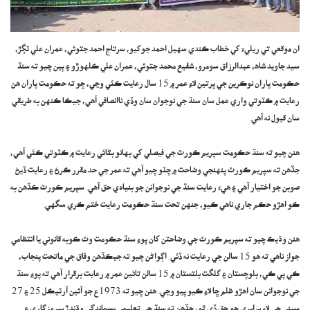
ان موقعي تي ريليءَ کي خطاب ڪندي سهيل احمد جوکيو، سرتاج احمد جتوئي، عمران علي ٽڳڙ،
سيد جاويد شاھ، عبدالرزاق سومرو، شفيع محمد جتوئي، عمران علي ڪلهوڙو ۽ ٻين چيو ته سنڌ
حڪومت پاران نوڪرين جي ڀرتين لاءِ عمر ۾ 15 سال رعايت ڪئي وڃي، ڇو ته حڪومت پاران هن
رعايت ۾ ڪٽوتي واري عمل سان سنڌ جي نوجوان سان وڏي ناانصافي آهي، جيڪا ڪنهن به طريقي
سان قبول نه آهي.
هنن چيو ته سنڌ حڪومت سپريم ڪورٽ جي فيصلي کي بهانو بڻائي رعايت ۾ ڪٽوتي ڪئي آهي،
جڏهن ته سپريم ڪورٽ پنهنجي وضاحت ۾ چٽو چيو آهي ته عمر جي حد مقرر ڪرڻ ۽ رعايت ڏيڻ
صوبن جو اختيار آهي ۽ هيءَ رعايت سنڌ جي نوجوانن جو بنيادي حق آهي. سپريم ڪورٽ ڪڏهن به
ڪو اهڙو حڪم جاري ناهي ڪيو، جنهن تحت سنڌ حڪومت رعايت ختم ڪري سگهي.
هنن وڌيڪ چيو ته سپريم ڪورٽ جي وضاحتن کان پوءِ سنڌ حڪومت وٽ ڪوبه قانوني يا انتظامي
جواز ناھي ته هو 15 سالن جي رعايت نه ڏئي. اڳواڻن چيو ته جيڪڏهن وفاق جي ماتحت پنجاب،
ڪي پي ڪي، بلوچستان ۽ گلگت بلتستان ۾ 15 سالن تائين عمر ۾ رعايت برقرار آهي ته پوءِ سنڌ
جي نوجوانن سان اهڙو ظلم ڇا لاءِ ڪيو پيو وڃي. هنن چيو ته 1973ع جو آئين آرٽيڪل 25 ۽ 27