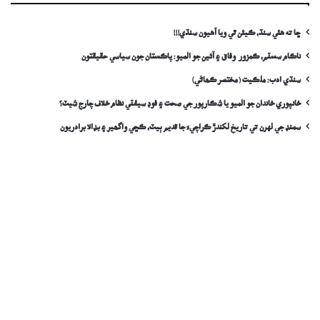
ڇا ته هئي سنڌ، ڪيئن ٿي ويا آهيون سنڌي!!!
ناڪام سسٽم، ڪمزور وفاق ۽ آئين جو الميو: پاڪستان جون سياسي حقيقتون
سنڌي ادب: ملڪيت (مختصر ڪھاڻي)
خانپوري خاندان جو الميو يا شڪارپور جي صحت ۽ فوڊ سيفٽي نظام خلاف چارج شيٽ؟
سمنڊ جي لهرن تي تاريخ لکندڙ ڪراچيءَ جا قديم ٻيٽ، ڪڇي واگھير ۽ بڊالا برادريون