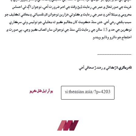
سڀني جي لاءِ برابري جو حق ڏي ٿو، جڏهن ته سنڌ جي تعليمي پسماندگي وڌندڙ بيروزگاري ۽
غربت جي صورتحال ۾ عمر جي رعايت ڏيڻ وقت جي اهم ضرورت آهي، نوجوان اڳ ئي احساس
محرومي ۾ مبتلا آهن ۽ عمر جي رعايت ۾ ڪٽوتي هزارين نوجوانن لاءِ نفسياتي ۽ معاشي تڪليف جو
سبب بڻجي رهي آهي. هنن سنڌ حڪومت کان مطالبو ڪيو ته معاملي جو نوٽيس وٺي سرڪاري
نوڪرين جي حد ۾ 15 سالن جي رعايت ڏئي سنڌ جي نوجوانن سان انصاف ڪيو وڃي، ٻي صورت ۾
احتجاج جو دائرو وڌايو ويندو.
______________
نادرمائري
لاڙڪاڻي ۾ رھندڙ صحافي آھي
يو آر ايل نقل ڪريو