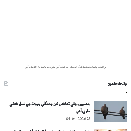
هي اشتهار پاڻمرادو ڏيکاريل گوگل ايڊسينس جو اشتهار آهي، ۽ هي ويب سائيٽ سان لاڳاپيل نه آهي.
وڌيڪ مضمون
جھمپير، جتي ڏھاڪن کان جھنگلي جيوت جي نسل ڪشي
جاري آھي
04-04-2026