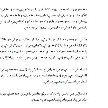
هڪ مشهور روايت موجب، ديبيندرناٿ ٽئگور (رابندرناٿ جي پيءُ) سندن امڪاني شا
ٽئگور خاندان هو، ته ٻئي طرف مغربي تعليم ۽ سڌارڪ خيالن جو مالڪ هڪ ترقي پسند مها
پريشانيءَ جو سبب هو. ڪجهه روايتون ته اهو به ٻڌائن ٿيون ته انا جي پيءُ غير رسم
يقين جي بجاءِ خاموشيءَ ۽ اشارن جي پردن ۾ ويڙهي ڇڏيو آهي.
جلد ئي، اهو مختصر سحر انگيز دور ختم ٿي ويو. ٽئگور انگلينڊ روانو ٿي ويو. انا 
رڳو 33 سالن جي ڄمار ۾ لاڏاڻو ڪري وئي ۽ گمناميءَ جي اونداهين ۾ گم ٿي وئ
پاٻوهه سان ياد ڪندو هو. اهو ياد ڪندي ته ڪيئن هُن هڪ ڀيرو کيس چيو هو ته هو ڪڏ
ايترو نه جِي سگهي جو ڏسي سگهي ته هن ڪيتري بي رحميءَ سان سندس اها ڳالهه م
شايد اهو ئي سبب آهي جو هيءَ ڪهاڻي اڄ به نسلن کي پاڻ ڏانهن متوجه ڪندي رهي ٿي
فلسفي-شاعر جي روپ ۾ ڏسڻ جا خواھشمند آهيون. پر هتي، اوچتو، اسان جو واسط
انتظار جي احساس کي سمجهي رهيو آهي.
۽ شايد اڳتي هلي ”ناليني“ پاڻ ياد کان به وڏي ڪا شئي بڻجي وئي. هڪ حقيقي عورت 
جذب ٿي ويا، جيئن شاعري ۽ سانجهيءَ جو پاڻ ۾ميلاپ.