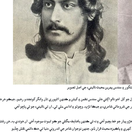
ئگور ۽ سندس پھرين محبت نالينيءَ جي اصل تصوير
يادن ۾ خاموشيءَ سان ٽڙندڙ هڪ ڪنول جو گل. اهو نالو اڳتي هلي سندس نظمن ۽ گيتن ۾ ڪنهن اڻپوري تانَ وانگر گونجندو رهيو، جيڪو هر ه
جي شروعاتي شاعريءَ ۾ جيڪا تڙپ، وڇوٽو ۽ اداسي ملي ٿي، ان تي نالينيءَ جو ئي پاڇو آهي.
اهڙو پيار جو خط بچيو آهي ۽ نه ئي ڪنهن باضابطه مڱڻي جو ڪو ثبوت موجود آهي. ان هوندي به، هن رشت
هري ۽ پاڪيزه محبت قرار ڏنو، جنهن نوجوان شاعر جي اندروني دنيا تي هڪ دائمي نقش ڇڏيو.