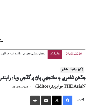
مک
نوان ليک
سنڌي ادب: ملڪيت (مختصر ڪھاڻي)
09-08-2026
ڏکڻ ايشيا
ڪالم
جڏهن شاعري ۽ سانجهي پاڻ ۾ گڏجي ويا: رابند
THE AsiaN جو ايڊيٽر (Editor)
26-05-2026
Facebook
X
اي ميل وسيلي ونڊيو
پرنٽ
ونڊيو