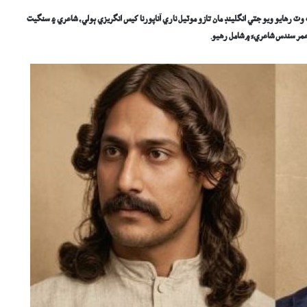
 رھايو ويو جتي انگلينڊ مان تازو موٽيل ناري اَناپورنا کيس انگريزي ٻولي، شاعري ۽ سنگيت
مر سندس شاعريءَ ۾ شامل رھيو.