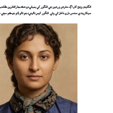
انگلينڊ وڃڻ کان اڳ سترھن ورھين جي ٽئگور کي بمبئيءَ ۾ ھڪ مھاراشٽرين ڪُٽنب وٽ
سيکاريندي سندس دل ۾ داخل ٿي وئي. ٽئگور کيس نالينيءَ جو نالو ڏنو جيڪو سڄي ع