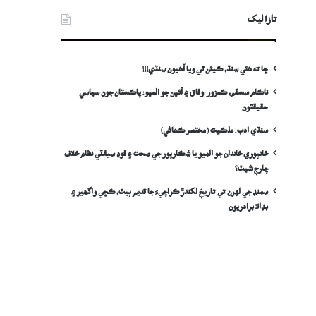
تازا ليک
ڇا ته هئي سنڌ، ڪيئن ٿي ويا آهيون سنڌي!!!
ناڪام سسٽم، ڪمزور وفاق ۽ آئين جو الميو: پاڪستان جون سياسي
حقيقتون
سنڌي ادب: ملڪيت (مختصر ڪھاڻي)
خانپوري خاندان جو الميو يا شڪارپور جي صحت ۽ فوڊ سيفٽي نظام خلاف
چارج شيٽ؟
سمنڊ جي لهرن تي تاريخ لکندڙ ڪراچيءَ جا قديم ٻيٽ، ڪڇي واگھير ۽
بڊالا برادريون