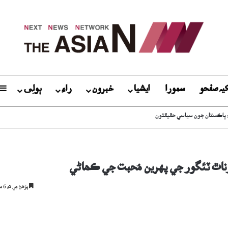
يہ صفحو
سمورا
ايشيا
خبرون
راءِ
ٻولِی
رناٿ ٽئگور جي پهرين مُحبت جي ڪھاڻي
پڙھڻ جي لاءِ 6 منٽ