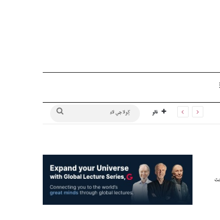
Sidebar
ڳولا
فالو
جي
لاءِ