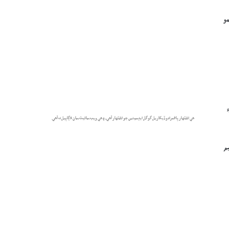
مو
هي اشتهار پاڻمرادو ڏيکاريل گوگل ايڊسينس جو اشتهار آهي، ۽ هي ويب سائيٽ سان لاڳاپيل نه آهي.
يم