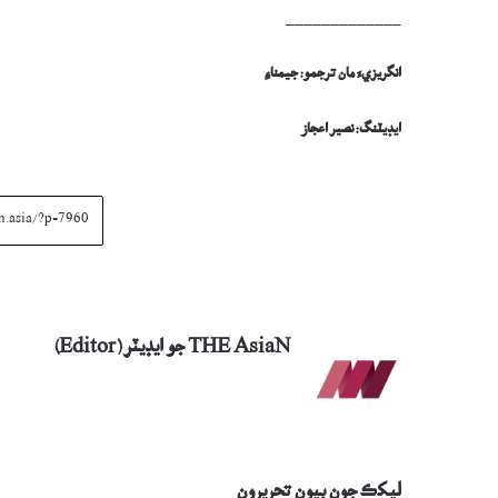
_____________
انگريزيءَ مان ترجمو: جيمناءِ
ايڊيٽنگ: نصير اعجاز
THE AsiaN جو ايڊيٽر (Editor)
ليکڪ جون ٻيون تحريرون