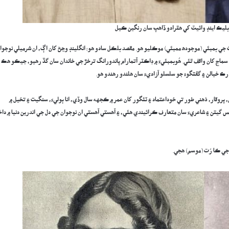
ل بليڪ اينڊ وائيٽ کي ھٿرادو ڏاھپ سان رنگين ڪيل
انھيءَ وقت جي بمبئي (موجوده ممبئي) موڪليو هو. مقصد بلڪل سادو هو: انگلينڊ وڃڻ کان اڳ، ان شرميلي نوجوا
۽ سماج کان واقف ٿئي. هُوبمبئيءَ ۾ ڊاڪٽر آتمارام پاندورانگ ترخڙ جي خاندان سان گڏ رهيو، جيڪو هڪ
 خيالن ۽ گفتگوءَ جو سلسلو آزاديءَ سان هلندو رهندو هو.
يل، پروقار، ذهني طور تي خوداعتماد ۽ ٽئگور کان عمر ۾ ڪجهه سال وڏي، انا ٻوليءَ، سنگيت ۽ تخيل ۾
س گيتن ۽ شاعريءَ سان متعارف ڪرائيندي هئي، ۽ آهستي آهستي ان نوجوان جي دل جي اندرين دنيا ۾ دا
ا جي ڪا رُت (موسم) هجي.