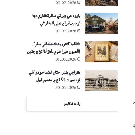
05-05-2026
بارود جي ڍير تي سفارتڪاري: ڇا
ٽرمپ-ايران ڊيل پائيدار ٿي
سگهندي؟
07-07-2026
ڪتاب ”لاھور، ھڪ جذباتي سفر“:
ڳالھيون ھيرامنڊي، لغڙ اُڏائڻ ۽ ڇتين
تي عشق جون
01-08-2026
ڪراچي بندر، جتان ايشيا جو در کُلي
ٿو: سن 1915ع ۾ تعمير ٿيل
تاريخي عمارت
30-05-2026
ر
وڌيڪ ڏيکاريو
ي