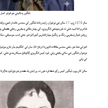
ٽئگور ۽ ناليني جو فوٽو. اص
سال 1878ع ۾، 17 سالن جي نوجوان رابندرناٿ ٽئگور کي سندس خاندان 
شاعر ۾ اها اميد هئي ته هُو پنهنجي انگريزيءَ کي بهتر بڻائي ۽ مغربي رهڻي ڪھڻي 
روشن خيال ۽ مغربي رنگ ۾ رنگيل مهاراشٽرين گهراڻو هو، جتي ادب، موسيقي، سڌارڪ
اهو ئي ھنڌ هو، جتي سندس ملاقات اناپورنا ترخڙ (انا) سان ٿي. انگلينڊ مان تازو موٽ
نوجوان ٽئگور جي ساٿي بڻجي وئي. هُوءَ کيس انگريزي ڳالهائڻ سيکاريندي هئي، کي
ٿي وئي.
سالن کان پوءِ، ٽيگور کيس رڳو هڪ فرد طور نه، پر ايئن ياد ڪندو هو ڄڻ هُوءَ جاڳرت