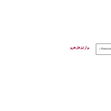
يو آر ايل نقل ڪريو