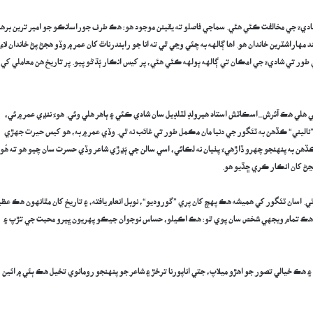
ديءَ جي مخالفت ڪئي هئي. سماجي فاصلو ته يقينن موجود هو: هڪ طرف جوراسانڪو جو امير ترين بره
راشٽرين خاندان هو. اها ڳالهه به چئي وڃي ٿي ته انا جو رابندرناٿ کان عمر ۾ وڏو هجڻ پڻ خاندان لاءِ
ي طور تي شاديءَ جي امڪان تي ڳالهه ٻولهه ڪئي هئي، پر کيس انڪار ٻُڌڻو پيو. پر تاريخ هن معاملي کي
اڳتي هلي هڪ آئرش-اسڪاٽش استاد هيرولڊ لٽلڊيل سان شادي ڪئي ۽ ٻاهر هلي وئي. هوءَ ننڍي عمر ۾ ئي،
ي. پر ”ناليني“ ڪڏهن به ٽئگور جي دنيا مان مڪمل طور تي غائب نه ٿي. وڏي عمر ۾ به، هو کيس حيرت جهڙي
هن به پنهنجو چهرو ڏاڙهيءَ پٺيان نه لڪائي، اسي سالن جي ٻُڍڙي شاعر وڏي حسرت سان چيو هو ته هُوءَ
ڃڻ کان انڪار ڪري ڇڏيو هو.
. اسان ٽئگور کي هميشه هڪ پهچ کان پري ”گوروديو“، نوبل انعام يافته، ۽ تاريخ کان مٿانهون هڪ عظ
و هڪ تمام ويجهي شخص سان پوي ٿو: هڪ اڪيلو، حساس نوجوان جيڪو پهريون ڀيرو محبت جي تڙپ ۽
۽ هڪ خيالي تصور جو اهڙو ميلاپ، جتي اناپورنا ترخڙ ۽ شاعر جو پنهنجو رومانوي تخيل هڪ ٻئي ۾ ائين