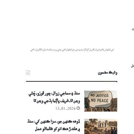
ن
هي اشتهار پاڻمرادو ڏيکاريل گوگل ايڊسينس جو اشتهار آهي، ۽ هي ويب سائيٽ سان لاڳاپيل نه آهي.
خل
وڌيڪ مضمون
سنڌ ۽ سماجي زوال: چور ڦورُو، ڇُٽي
وڃن ٿا، شريف ڀاڳيا ٻڌجي وڃن ٿا
13-01-2026
ڏوهه ڪنهن جو، سزا ڪنهن کي: سنڌ
۾ ھلندڙ هڪ انوکو ظالماڻو عمل