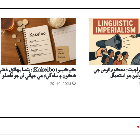
مراجيت: محڪوم قومن جي
ڪيڪيبو (Kakeibo): پئسا بچائڻ، ذھن
ولين جو استعمال
سُڪون ۽ سادگيءَ جي جپاني فن جو فلسفو
20-10-2025
*