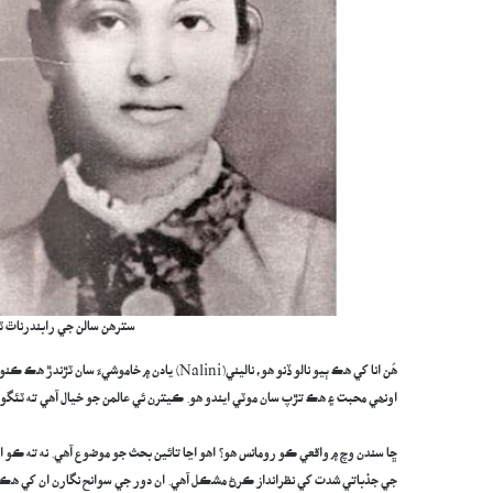
سترھن سالن جي رابندرناٿ ٽ
هُن انا کي هڪ ٻيو نالو ڏنو هو، ناليني(Nalini) 
اونھي محبت ۽ هڪ تڙپ سان موٽي ايندو هو. ڪيترن ئي عالمن جو خيال آهي ته ٽئگور 
ڇا سندن وچ ۾ واقعي ڪو رومانس هو؟ اهو اڃا تائين بحث جو موضوع آهي. نه ته ڪو 
جي جذباتي شدت کي نظرانداز ڪرڻ مشڪل آهي. ان دور جي سوانح نگارن ان کي هڪ گ