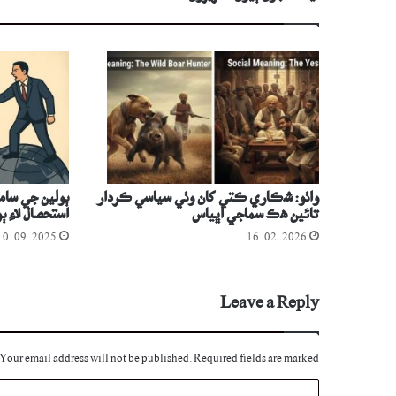
واٺو: شڪاري ڪتي کان وٺي سياسي ڪردار
ٻولين جي سا
تائين هڪ سماجي اڀياس
استحصال لاءِ ٻ
10-09-2025
16-02-2026
Leave a Reply
Your email address will not be published.
Required fields are marked
C