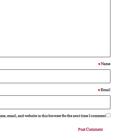
o
m
m
e
n
t
*
*
Name
*
Email
e, email, and website in this browser for the next time I comment.