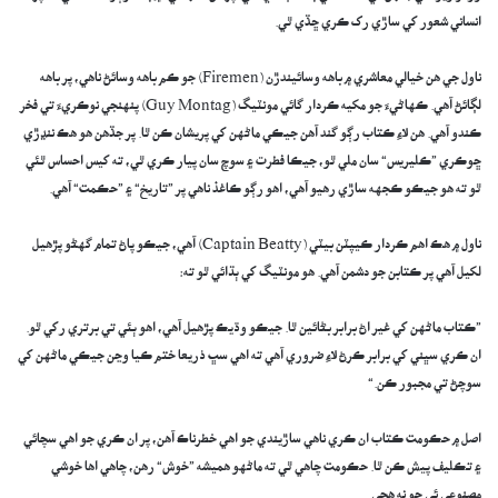
انساني شعور کي ساڙي رک ڪري ڇڏي ٿي.
​​ناول جي هن خيالي معاشري ۾ باهه وسائيندڙن (Firemen) جو ڪم باهه وسائڻ ناهي، پر باهه
لڳائڻ آهي. ڪهاڻيءَ جو مکيه ڪردار گائي مونٽيگ (Guy Montag) پنهنجي نوڪريءَ تي فخر
ڪندو آهي. هن لاءِ ڪتاب رڳو گند آهن جيڪي ماڻهن کي پريشان ڪن ٿا. پر جڏهن هو هڪ ننڍڙي
ڇوڪري ”ڪليريس“ سان ملي ٿو، جيڪا فطرت ۽ سوچ سان پيار ڪري ٿي، ته کيس احساس ٿئي
ٿو ته هو جيڪو ڪجهه ساڙي رهيو آهي، اهو رڳو ڪاغذ ناهي پر ”تاريخ“ ۽ ”حڪمت“ آهي.
​​ناول ۾ هڪ اهم ڪردار ڪيپٽن بيٽي (Captain Beatty) آهي، جيڪو پاڻ تمام گهڻو پڙهيل
لکيل آهي پر ڪتابن جو دشمن آهي. هو مونٽيگ کي ٻڌائي ٿو ته:
​”ڪتاب ماڻهن کي غير اڻ برابر بڻائين ٿا. جيڪو وڌيڪ پڙهيل آهي، اهو ٻئي تي برتري رکي ٿو.
ان ڪري سڀني کي برابر ڪرڻ لاءِ ضروري آهي ته اهي سڀ ذريعا ختم ڪيا وڃن جيڪي ماڻهن کي
سوچڻ تي مجبور ڪن.“
​اصل ۾ حڪومت ڪتاب ان ڪري ناهي ساڙيندي جو اهي خطرناڪ آهن، پر ان ڪري جو اهي سچائي
۽ تڪليف پيش ڪن ٿا. حڪومت چاهي ٿي ته ماڻهو هميشه ”خوش“ رهن، چاهي اها خوشي
مصنوعي ئي ڇو نه هجي.