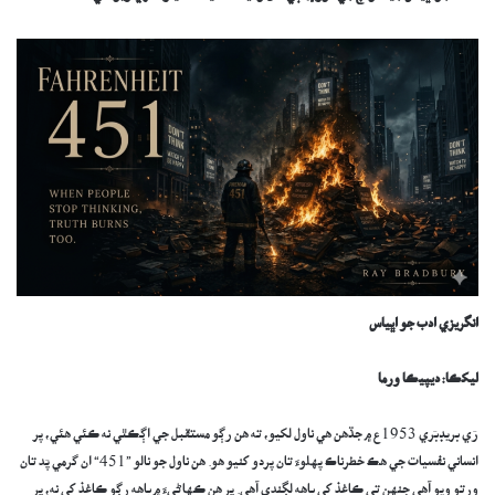
انگريزي ادب جو اڀياس
ليکڪا: ديپيڪا ورما
​رَي بريڊبَري 1953ع ۾ جڏهن هي ناول لکيو، ته هن رڳو مستقبل جي اڳڪٿي نه ڪئي هئي، پر
انساني نفسيات جي هڪ خطرناڪ پهلوءَ تان پردو کنيو هو. هن ناول جو نالو ”451“ ان گرمي پَد تان
ورتو ويو آهي جنهن تي ڪاغذ کي باهه لڳندي آهي. پر هن ڪهاڻيءَ ۾ باهه رڳو ڪاغذ کي نه، پر