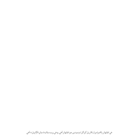
هي اشتهار پاڻمرادو ڏيکاريل گوگل ايڊسينس جو اشتهار آهي، ۽ هي ويب سائيٽ سان لاڳاپيل نه آهي.