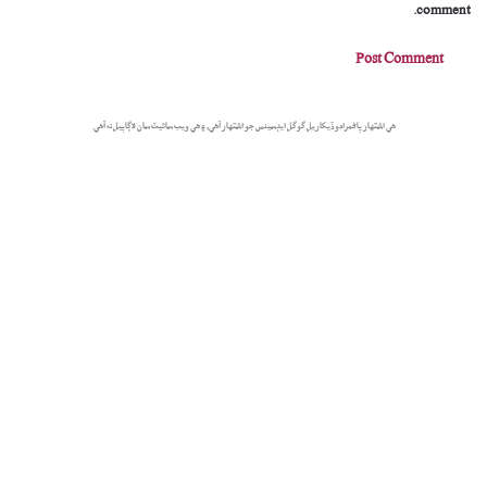
comment.
هي اشتهار پاڻمرادو ڏيکاريل گوگل ايڊسينس جو اشتهار آهي، ۽ هي ويب سائيٽ سان لاڳاپيل نه آهي.