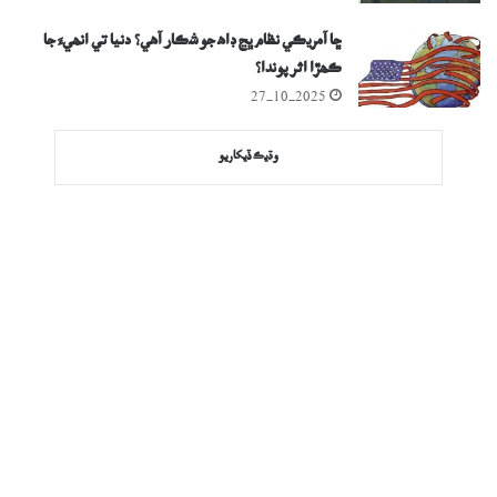
ڇا آمريڪي نظام ڀڃ ڊاھ جو شڪار آھي؟ دنيا تي انھيءَ جا
ڪھڙا اثر پوندا؟
27-10-2025
وڌيڪ ڏيکاريو