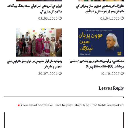
ڪُوڙا ماهر پنھنجي تجزين سان بحرانن کي
​ايران تي آمريڪي اسرائيلي حملا: جنگ بيگناهه
ڪمائيءَ جو ذريعو بنائي رھيا آھن
ماڻھن کي ماري ٿي
03-03-2026
05-04-2026
سنڌالاجيءَ ۾ ليمبرڪ ڪارنر ڇو بند ٿيو؟ سندس
پنجاب مان آيل مسيحي برادريءَ جو ڪراچيءَ جي
موڪليل 400 ڪتاب ڪاڏي ويا؟
تعمير ۾ ڪردار
30-07-2026
10-10-2025
Leave a Reply
*
Your email address will not be published.
Required fields are marked
C
o