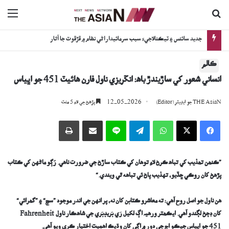
ڳولا جي لاءِ
nu
ترقي پسند ادب ۽ قومي ٻولين جي واڌاري لاءِ گڏيل جدوجهد جو عزم
ڪالم
انساني شعور کي ساڙيندڙ باھ: انگريزي ناول فارن هائيٽ 451 جو اڀياس
12-05-2026
THE AsiaN جو ايڊيٽر (Editor)
پڙھڻ جي لاءِ 5 منٽ
Facebook
X
WhatsApp
Telegram
Line
اي ميل وسيلي ونڊيو
پرنٽ
”ڪنھن تھذيب کي تباھ ڪرڻ لاءِ توهان کي ڪتاب ساڙڻ جي ضرورت ناهي. رُڳو ماڻهن کي ڪتاب
پڙهڻ کان روڪي ڇڏيو، تهذيب پاڻ ئي تباهه ٿي ويندي.“
هن ناول جو اصل روح آهي: ته معاشرو ڪتابن کان نه، پر انهن جي اندر موجود ”سچ“ ۽ ”گ
ھ
رائي“
کان ڊڄڻ لڳندو آهي.
ايڪھتر ورھيہ اڳ لکيل رَي بَريڊبَري جي شاهڪار ناول
Fahrenheit
451
جو اڀياس جيڪو اڄ جي دور ۾ اڳي کان وڌيڪ اهميت اختيار ڪري ويو آهي.