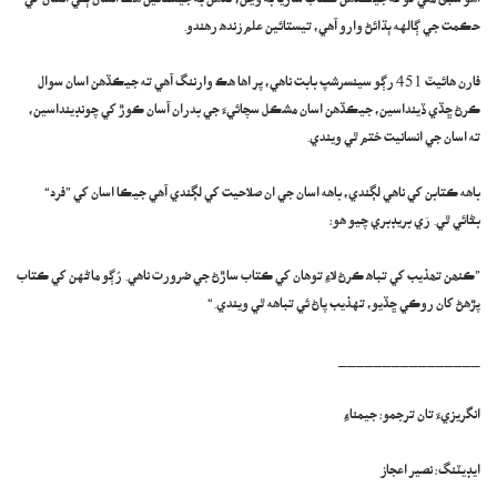
اهو سبق ملي ٿو ته جيڪڏهن ڪتاب ساڙيا به وڃن، تڏهن به جيستائين هڪ انسان ٻئي انسان کي
حڪمت جي ڳالهه ٻڌائڻ وارو آهي، تيستائين علم زنده رهندو.
​​فارن هائيٽ 451 رڳو سينسرشپ بابت ناهي، پر اها هڪ وارننگ آهي ته جيڪڏهن اسان سوال
ڪرڻ ڇڏي ڏينداسين، جيڪڏهن اسان مشڪل سچائيءَ جي بدران آسان ڪوڙ کي چونڊينداسين،
ته اسان جي انسانيت ختم ٿي ويندي.
​باهه ڪتابن کي ناهي لڳندي، باهه اسان جي ان صلاحيت کي لڳندي آهي جيڪا اسان کي ”فرد“
بڻائي ٿي. رَي بريڊبري چيو هو:
​”ڪنھن تھذيب کي تباھ ڪرڻ لاءِ توهان کي ڪتاب ساڙڻ جي ضرورت ناهي. رُڳو ماڻهن کي ڪتاب
پڙهڻ کان روڪي ڇڏيو، تهذيب پاڻ ئي تباهه ٿي ويندي.“
________________
انگريزيءَ تان ترجمو: جيمناءِ
ايڊيٽنگ: نصير اعجاز