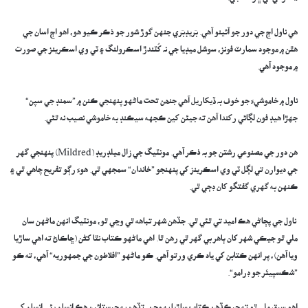
​هي ناول اڄ جي دور جو آئينو آهي. بَريڊبَري جنهن گوڙ شور جو ذڪر ڪيو هو، اهو اڄ اسان جي
هٿن ۾ موجود سمارٽ فونز، سوشل ميڊيا جي نہ کُٽندڙ اسڪرولنگ ۽ ٽي وي اسڪرينز جي صورت
۾ موجود آهي.
​ناول ۾ خاموشيءَ جو خوف بہ ڏيکاريل آھي جنھن تحت ماڻهو پنهنجي ڪنن ۾ ”سمنڊ جي سپن“
جهڙا هيڊ فون لڳائي رکندا آهن ته جيئن کين ڪجهه سيڪنڊ به خاموشي نصيب نه ٿئي.
​ھن دور جي مصنوعي رشتن جو بہ ذڪر آھي. مونٽيگ جي زال ميلڊريڊ (Mildred) پنهنجي گهر
جي ديوارن تي لڳل ٽي وي اسڪرينز کي پنهنجو ”خاندان“ سمجهي ٿي. هوءَ رڳو تفريح چاهي ٿي ۽
ڪنهن به گهري گفتگو کان ڊڄي ٿي.
​ ​ناول جي پڄاڻي هڪ اميد تي ٿئي ٿي. جڏهن شهر تباهه ٿي وڃي ٿو، مونٽيگ انهن ماڻهن سان
ملي ٿو جيڪي شهر کان ٻاهر بي گهر ٿي رهن ٿا. اهي ماڻهو ڪتاب نٿا کڻن (ڇاڪاڻ ته اهي ساڙيا
ويا آهن)، پر انهن ڪتابن کي ياد ڪري ورتو آهي. ڪو ماڻهو ”افلاطون جي جمهوريه“ آهي، ته ڪو
”شڪسپيئر جو ڊرامو“.