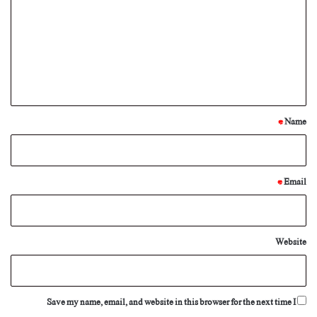
m
m
e
n
t
*
*
Name
*
Email
Website
Save my name, email, and website in this browser for the next time I