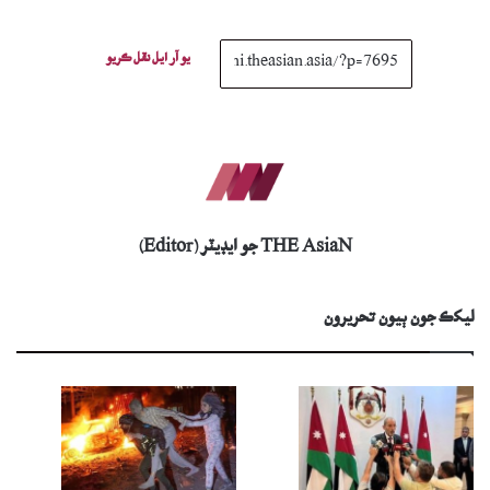
يو آر ايل نقل ڪريو
THE AsiaN جو ايڊيٽر (Editor)
ليکڪ جون ٻيون تحريرون