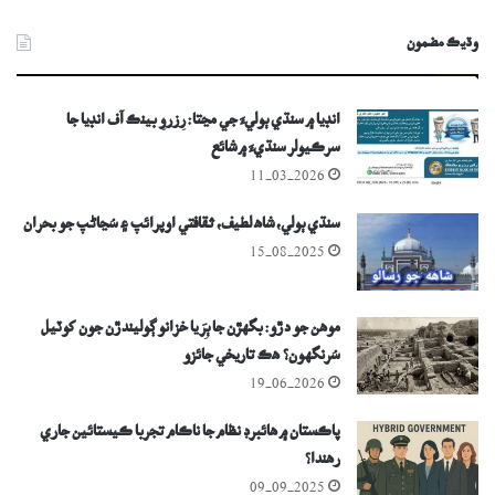
وڌيڪ مضمون
انڊيا ۾ سنڌي ٻوليءَ جي مڃتا: رِزروِ بينڪ آف انڊيا جا
سرڪيولر سنڌيءَ ۾ شائع
11-03-2026
سنڌي ٻولي، شاھ لطيف، ثقافتي اوپرائپ ۽ سُڃاڻپ جو بحران
15-08-2025
موھن جو دڙو: بگهڙن جا ٻِرَ يا خزانو ڳوليندڙن جون کوٽيل
سُرنگهون؟ هڪ تاريخي جائزو
19-06-2026
پاڪستان ۾ هائبرڊ نظام جا ناڪام تجربا ڪيستائين جاري
رھندا؟
09-09-2025