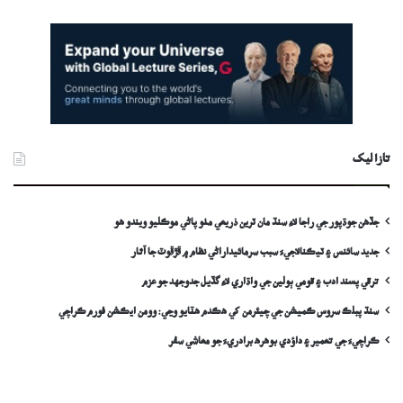
تازا ليک
جڏهن جوڌپور جي راجا لاءِ سنڌ مان ٽرين ذريعي مٺو پاڻي موڪليو ويندو ھو
جديد سائنس ۽ ٽيڪنالاجيءَ سبب سرمائيداراڻي نظام ۾ ڦڙڦوٽ جا آثار
ترقي پسند ادب ۽ قومي ٻولين جي واڌاري لاءِ گڏيل جدوجهد جو عزم
سنڌ پبلڪ سروس ڪميشن جي چيئرمن کي ھڪدم ھٽايو وڃي: وومن ايڪشن فورم ڪراچي
ڪراچيءَ جي تعمير ۽ داؤدي بوهره برادريءَ جو معاشي سفر