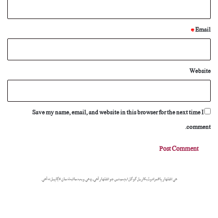
*
Email
Website
Save my name, email, and website in this browser for the next time I
comment.
هي اشتهار پاڻمرادو ڏيکاريل گوگل ايڊسينس جو اشتهار آهي، ۽ هي ويب سائيٽ سان لاڳاپيل نه آهي.