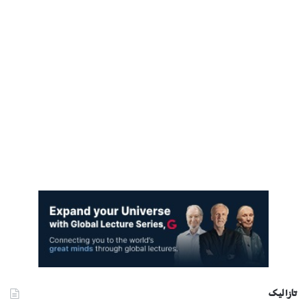
تازا ليک