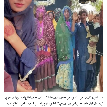
سونيا جي مائٽن بروھي برادريءَ جي ڪجھ ماڻھن جا نالا کنيا آھن. ڪجھ اطلاع آھن تہ پوليس چوي
ٿي تہ ايف آءِ آر داخل ڪئي آھي ۽ ملزمن جي گرفتاريءَ لاءِ ڇاپا ھنيا پيا وڃن پر اھي بہ اطلاع آھن تہ