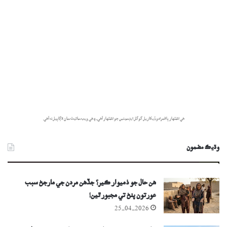
هي اشتهار پاڻمرادو ڏيکاريل گوگل ايڊسينس جو اشتهار آهي، ۽ هي ويب سائيٽ سان لاڳاپيل نه آهي.
وڌيڪ مضمون
ھن حال جو ذميوار ڪير؟ جڏھن مردن جي مارجڻ سبب
عورتون پنڻ تي مجبور ٿين!
25-04-2026