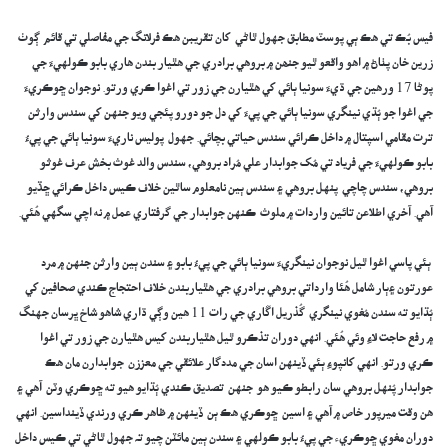
فيس بُڪ تي ھڪ ٻي پوسٽ مطابق جهول ٿاڻي کان تقريبن هڪ فرلانگ جي مفاصلي تي قائم ڳوٺ
زرين خان پٺاڻ ۾ اھو واقعو ٿيو جنھن ۾ بروهي برادري جي هٿيار بندن هاري بابو ڪولهيءَ جي
پوڻا 17 ورهين جي ڌيءَ سونيا ٻائي کي هٿيارن جي زور تي اغوا ڪري ورتو. نوجوان ڇوڪريءَ
جي اغوا جو ٻُڌي نينگري سونيا ٻائي جي پيءَ کي دل جو دورو پئجي ويو جنهن کي سندس وارثن
ترت مقامي اسپتال ۾ داخل ڪرائي سندس حياتي بچائي. جهول پوليس ناريءَ سونيا ٻائي جي پيءُ
بابو ڪولهيءَ جي فرياد تي مُک جوابدار علي مُراد بروهي، سندس والد غوث بخش عرف غوثو
بروهي، سندس چاچي پنهل بروهي ۽ سندس ٻين نامعلوم ساٿين خلاف ڪيس داخل ڪرائي ڇڏيو
آهي. آخري اطلاعن تائين واردات ۾ ملوث ڪنهن جوابدار جي گرفتاري عمل ۾ نه اچي سگهي هُئي.
ٻئي پاسي اغوا ٿيل نوجوان نينگريءَ سونيا ٻائي جي پيءُ بابو ۽ سندن ٻين وارثن جنهن ۾ مرد
عورتون ۽ٻار شامل هُئا وارداتي بروهي برادري جي هٿياربندن خلاف احتجاج ڪندي صحافين کي
ٻُڌايو ته سندن مُغوي نينگري گُذريل اڱاري جي رات 11 هين وڳي ڌاري شاهو شاخ ڀرسان جهنگ
۾ رفع حاجت لاءِ وئي هُئي. انهي دوران تذڪرو ٿيل هٿياربندن کيس هٿيارن جي زور تي اغوا
ڪري ورتو. انهي کانپوءِ ٻئي ڏينهن اسان جي مددگار علائقي جي معززن جوابدارن مان هڪ
جوابدار پُنهل بروهي سان رابطو ڪيو هو جنهن تصديق ڪندي ٻُڌايو هيو ته ڇوڪري وٽن آهي ۽
هن وقت ميرپور خاص ۾ آهي ۽ اسين ڇوڪري هڪ ٻن ڏينهن ۾ ظاهر ڪري ورندي ڏينداسين. انهي
دوران مغوي ڇوڪريء جي پيءُ بابو ڪولهي ۽ سندن ٻين مائٽن چيو تہ جهول ٿاڻي تي ڪيس داخل