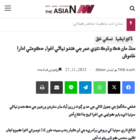
ڳولا جي لاءِ
nu
سنڌي ادب: ملڪيت (مختصر ڪھاڻي)
ڏکڻ ايشيا
نساني حَقَ
سنڌ مان ھڪ وڌيڪ ننڍي عمر جي ھندو نياڻي اغوا، حڪومتي ادارا
خاموش
27-11-2025
THE AsiaN جو ايڊيٽر (Editor)
پڙھڻ جي لاءِ 6 منٽ
Facebook
X
WhatsApp
Telegram
Line
اي ميل وسيلي ونڊيو
پرنٽ
ضلعي سانگھڙ جي جھول ٿاڻي جي حد ۾ ڳوٺ زرين آباد مان سترھن ورھين جي ھڪ ھندو نياڻي
سونيا ڌيءَ بابو ڪولهي جي اغوا ٿيڻ جا اطلاع آھن
نابالغ ناري سونيا کي بروهي برادريءَ جي ٽن هٿيار بندن مبينه طور 16 نومبرتي اغوا ڪيو۽ اڃان
تائين سندس ڪو ڏس پتو نه آهي