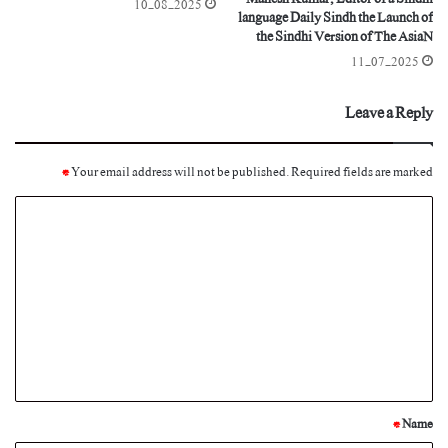
Mahesh Kumar, Editor of a Sindhi
10-08-2025
language Daily Sindh the Launch of
the Sindhi Version of The AsiaN
11-07-2025
Leave a Reply
*
Your email address will not be published.
Required fields are marked
C
o
m
m
e
n
t
*
*
Name