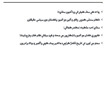
ڇا ته هئي سنڌ، ڪيئن ٿي ويا آهيون سنڌي!!!
ناڪام سسٽم، ڪمزور وفاق ۽ آئين جو الميو: پاڪستان جون سياسي حقيقتون
سنڌي ادب: ملڪيت (مختصر ڪھاڻي)
خانپوري خاندان جو الميو يا شڪارپور جي صحت ۽ فوڊ سيفٽي نظام خلاف چارج شيٽ؟
سمنڊ جي لهرن تي تاريخ لکندڙ ڪراچيءَ جا قديم ٻيٽ، ڪڇي واگھير ۽ بڊالا برادريون