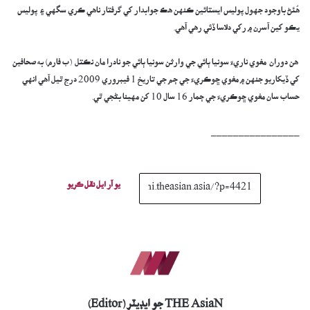
هُئڻ باوجود جهول پوليس ايستائين ڪنهن هڪ جوابدار کي گرفتار ناهي ڪري سگهي ۽ پوليس
يڪو کين آسرن ۾ رکي دلاسا ڏئي رهي آهي.
هن دوران مغوي ناريءَ سونيا ٻائي جي وارثن سونيا ٻائي جو نادرا مان نڪتل (ب فارم) به صحافين
کي ڏيکاريو جنهن ۾ مغوي ڇوڪريءَ جي ڄم جي تاريخ 1 فيبروري 2009 درج ٿيل آهي انهي
حساب سان مغوي ڇوڪريءَ جي ڄمار 16 سال 10 کن مهينا بڻجي ٿي.
________________
يو آر ايل نقل ڪريو
THE AsiaN جو ايڊيٽر (Editor)