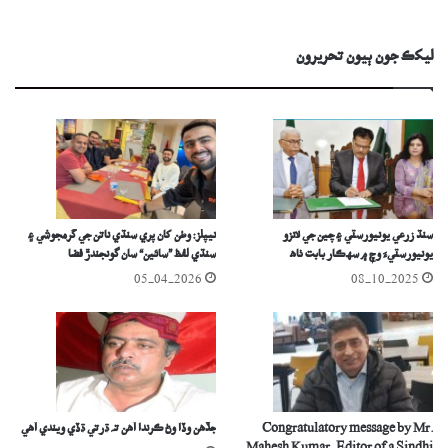
ليکڪ جون ٻيون تحريرون
سنڌ زرعي يونيورسٽي ۽ چين جي لانزو
نيپلز: وطن کان پري سنڌي ناتن جي گرمجوشي ۽
يونيورسٽيءَ وچ ۾ سهڪار بابت ٺاھ
سنڌي لفظ ”سائين“ سان گونجندڙ فضا
05-04-2026
08-10-2025
Congratulatory message by Mr.
جڏھن وڏا وڻ ڪرندا آھن تہ ڌرتي ڌُڏي ويندي آھي