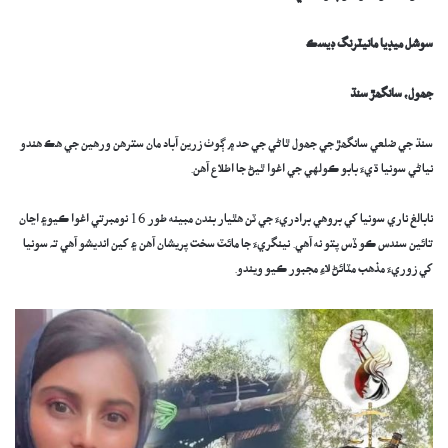
سوشل ميڊيا مانيٽرنگ ڊيسڪ
جھول، سانگھڙ سنڌ
سنڌ جي ضلعي سانگھڙ جي جھول ٿاڻي جي حد ۾ ڳوٺ زرين آباد مان سترھن ورھين جي ھڪ ھندو
نياڻي سونيا ڌيءَ بابو ڪولهي جي اغوا ٿيڻ جا اطلاع آھن.
نابالغ ناري سونيا کي بروهي برادريءَ جي ٽن هٿيار بندن مبينه طور 16 نومبرتي اغوا ڪيو۽ اڃان
تائين سندس ڪو ڏس پتو نه آهي. نينگريءَ جا مائٽ سخت پريشان آھن ۽ کين انديشو آھي تہ سونيا
کي زوريءَ مذھب مٽائڻ لاءِ مجبور ڪيو ويندو.