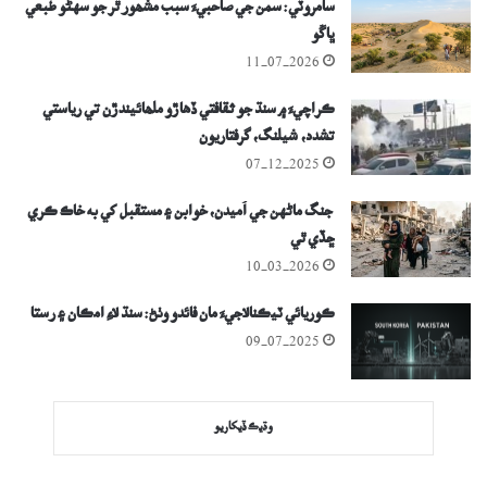
سامروٽي: سمن جي صاحبيءَ سبب مشھور ٿر جو سهڻو طبعي
ڀاڱو
11-07-2026
ڪراچيءَ ۾ سنڌ جو ثقافتي ڏهاڙو ملھائيندڙن تي رياستي
تشدد، شيلنگ، گرفتاريون
07-12-2025
جنگ ماڻهن جي اُميدن، خوابن ۽ مستقبل کي به خاڪ ڪري
ڇڏي ٿي
10-03-2026
ڪوريائي ٽيڪنالاجيءَ مان فائدو وٺڻ: سنڌ لاءِ امڪان ۽ رستا
09-07-2025
وڌيڪ ڏيکاريو