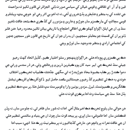
منظم انقلابي قوت سان ڳنڍيو وڃي. آئرلينڊ جي آزاديءَ واري تحريڪ تڏهن طاقت ورتي جڏهن سن
فين ۽ آءِ. آر. اي ثقافتي ۽ قومي خيالن کي سياسي صورت ڏني. الجزائر تي فانون لکيو ته مزاحمت
جي تشدد کي به منظم ۽ ضابطن ۾ ٻڌڻ ضروري آهي، نه ته اهو بي اثر رهي ٿو. هوچي منهه ويٽنام ۾
قومي سڃاڻپ کي مارڪسزم سان جوڙيو ۽ هارين ۽ مزدورن کي گڏ ڪري هڪ متحد طاقت ٺاهيو.
سنڌ ۾، ان جي ابتڙ، اڳواڻ گهڻو ڪري اخلاقي احتجاج يا تاريخي بيانن تائين محدود رهيا. هنن ظلم
ڏٺو پر ان کي قسمت جو معاملو سمجهيو، ان بدران جو ان کي تاريخ جي قانون طور سمجهن جنهن
کي اجتماعي ارادي ۽ منظم جدوجهد سان ٽوڙيو وڃي.
هڪ ٻي ڪمزوري ڀڃ ڊاھ هئي. هر اڳواڻ پنهنجو رستو اختيار ڪيو، گڏيل اتحاد گهٽ رهيو.
جيئي سنڌ تحريڪ جي. ايم. سيد کان پوءِ ڪيترين ڌرين ۾ ورهائجي وئي، هر ڌر سندس ورثي جي
دعوا ڪندڙ، پر ڪابه مضبوط محاذ جوڙيندڙ نه ٿي سگهي. جڏهن⁠ته ڪامياب تحريڪون اختلاف
هوندي به هڪ ئي تنظيم ۾ گڏ رهيون جيستائين مقصد حاصل ٿيو. ڏکڻ آفريڪا ۾ افريڪن نيشنل
ڪانگريس ۾ ڪميونسٽ، لبرل، مزدور يونين وارا ۽ قومپرست سڀ شامل هئا، پر سڀ هڪ تنظيم ۾
ٻڌل هئا. سنڌ جي سياست وٽ اها مرڪزي قوت نه هئي.
هن حوالي سان بلوچ تحريڪ هڪ اهم مثال آهي. اها نه ته شور سان ظاهر ٿي، نه جلوسن سان، نه وڏن
فنڪشنن سان. اها خاموشيءَ سان اڀري، پر بيحد قوت سان ڇو⁠تہ ان جي بنياد ۾ سائنسي تنظيم هئي.
ان جي طاقت نعرا نه پر ڍانچو هو، عارضي گڏجاڻيون نه پر منظم نيٽ ورڪ هئا. انهيءَ سبب اها