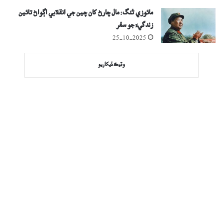
مائوزي تُنگ: مال چارڻ کان چين جي انقلابي اڳواڻ تائين
زندگيءَ جو سفر
25-10-2025
وڌيڪ ڏيکاريو