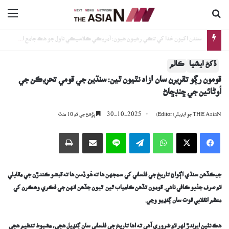
ڳولا جي لاءِ
nu
سنڌي ادب: درد جي ھينگر ۾، دِل لٽڪي پئي آ… (نثري نظم)
ڏکڻ ايشيا
ڪالم
قومون رڳو تقريرن سان آزاد نٿيون ٿين: سنڌين جي قومي تحريڪن جي
اُوڻائين جي ڇنڊڇاڻ
30-10-2025
THE AsiaN جو ايڊيٽر (Editor)
پڙھڻ جي لاءِ 10 منٽ
Facebook
X
WhatsApp
Telegram
Line
اي ميل وسيلي ونڊيو
پرنٽ
جيڪڏهن سنڌي اڳواڻ تاريخ جي فلسفي کي سمجهن ها ته هُو ڏسن ها ته قبضو ڪندڙن جي مقابلي
لاءِ صرف جذبو ڪافي ناهي. قومون تڏهن ڪامياب ٿين ٿيون جڏهن انهن جي فڪري وهڪرن کي
منظم انقلابي قوت سان ڳنڍيو وڃي.
هڪ نئين اڀرندڙ لهر لاءِ ضروري آهي ته اها تاريخ جي فلسفي سان ڳنڍيل هجي، مضبوط تنظيم هجي