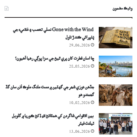
وڌيڪ مضمون
Gone with the Wind نسلي تعصب ۽ غلاميءَ جي
پُٺڀرائي ڪندڙ ناول
29-06-2026
ڇا اسان فطرت کان پري ٿيڻ جي سزا ڀوڳي رهيا آهيون؟
28-05-2026
جڏهن مَورَي شھر جي گهٽين ۾ مست ملنگ ملوڪ اُٺن سان گڏ
گھمندو هو
10-02-2026
بين الاقوامي شاگردن کي ھمٿائڻ لاءِ ڏکڻ ڪوريا ۾ گلوبل
ٽيلنٽ فيئر
13-06-2026