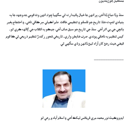
مستقبل جوڙينديون.
سنڌ وڏا دماغ ڏنا آهن، پر انهن جا خيال پائيدار نه ٿي سگهيا ڇو⁠تہ انهن وٽ قومي جدوجهد جا ٻه
بنيادي ٿنڀ نه هئا: تاريخ جو فلسفو ۽ تنظيمي طاقت. علم اڪيلي سِر ڪافي ناهي، ۽ احتجاج بغير
ڍانچي جي بي اثر آهي. سنڌ جي تاريخ جو سبق صاف آهي: جيڪو به انقلاب جي ڳالهه ڪري ٿو،
کيس تنظيم به ٺاھڻي پوندي. صرف ضابطن واري، تاريخي شعور رکندڙ تنظيم ذريعي ئي ڪا قوم
قبضي هيٺ رهڻ کان آزاد ٿيڻ ڏانهن وڌي سگهي ٿي.
_____________
ايڊووڪيٽ نور محمد مري فريلانس ليکڪ آھي ۽ اسلام آباد ۾ رھي ٿو