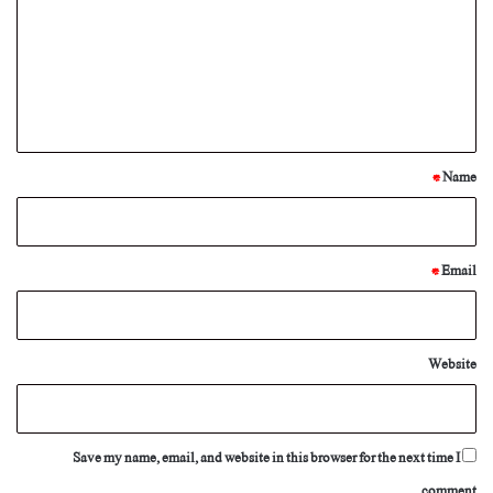
m
m
e
n
t
*
*
Name
*
Email
Website
Save my name, email, and website in this browser for the next time I