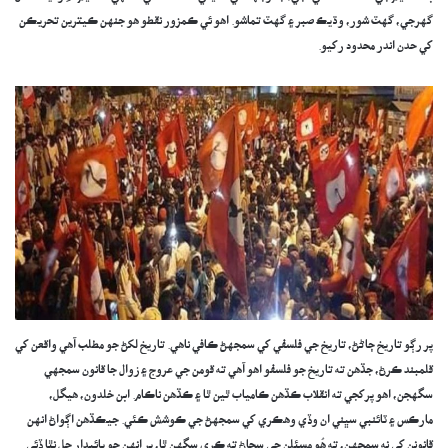
گهرجي، گهٽ شور، وڌيڪ صبر ۽ گهٽ تماشو. اهو ئي ڪمزور نقطو هو جنهن ڪيترين تحريڪن
کي حدن اندر محدود رکيو.
پر رڳو تاريخ ڄاڻڻ، تاريخ جي فلسفي کي سمجهڻ ڪافي ناهي. تاريخ لکڻ جو مطلب آهي واقعن کي
قلمبند ڪرڻ، جڏهن ته تاريخ جو فلسفو اهو آهي ته قومن جي عروج ۽ زوال جا قانون سمجهي
سگهجن، اهو پرکجي ته انقلاب ڪڏهن ڪامياب ٿين ٿا ۽ ڪڏهن ناڪام. ابن خلدون، هيگل،
مارڪس ۽ ٽائنبي سڀني ان وڏي وهڪري کي سمجهڻ جي ڪوشش ڪئي. جيڪڏهن اڳواڻ انهن
قانونن کي نه سمجهن، ته هُو مسئلن جي سڃاڻ ته ڪري سگهن ٿا، پر انهن جو پائيدار حل نٿا ڏئي