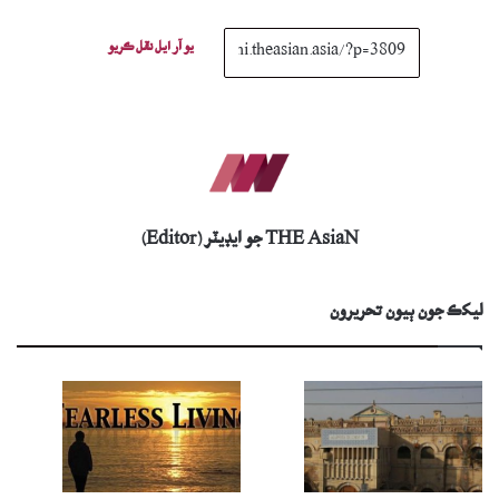
يو آر ايل نقل ڪريو
THE AsiaN جو ايڊيٽر (Editor)
ليکڪ جون ٻيون تحريرون