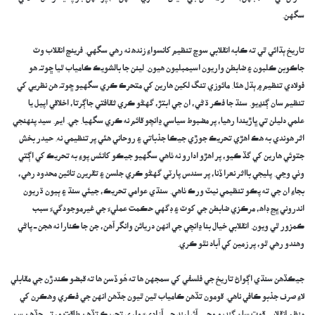
سگهن.
تاريخ ٻڌائي ٿي ته ڪابه انقلابي سوچ تنظيم کانسواءِ زنده نه رهي سگهي. فرينچ انقلاب وٽ
جاڪوبن ڪلبون ۽ ضابطن واريون اسيمبليون هيون. لينن جا بالشويڪ ڪامياب ٿيا ڇو⁠تہ هو
فولادي تنظيم ۾ ٻڌل هئا. مائوزي تنگ لکين هارين کي متحرڪ ڪري سگهيو ڇو⁠تہ هن نظريي کي
تنظيم سان ڳنڍيو. سنڌ جا فڪر ڌڻي، ان جي ابتڙ، گهڻو ڪري ثقافتي جاڳرتا، اخلاقي اپيل يا
علمي دليلن تي ڀاڙيندا رهيا، پر مضبوط سياسي ڍانچو قائم نه ڪري سگهيا. جي. ايم. سيد پنهنجي
اثر هوندي به هڪ اهڙي تحريڪ جوڙي جيڪا جذباتي ۽ روحاني هئي پر تنظيمي نه. حيدر بخش
جتوئي هارين کي گڏ ڪيو، پر اهڙو ادارو نه ٺاهي سگهيو جيڪو کانئس پوءِ به تحريڪ کي اڳتي
وٺي وڃي. پليجي بااثر نعرا ڏنا، پر سندس پارٽي گهڻو ڪري جلسن ۽ تقريرن تائين محدود رهي،
بجاءِ ان جي ته پڪو تنظيمي نيٽ ورڪ ٺاهي. سنڌي عوامي تحريڪ، جيئي سنڌ ۽ ٻيون ڌريون
اندروني ڀڃ ڊاھ، مرڪزي ضابطن جي کوٽ ۽ ڊگهي حڪمت عمليءَ جي غيرموجودگيءَ سبب
ڪمزور ٿي ويون. انقلابي خيال بنا ڍانچي جي انهن دريائن وانگر آهن، جن جا ڪنارا نه هجن ــ پاڻي
وهندو رهي ٿو، پر زمين کي آباد نٿو ڪري.
جيڪڏهن سنڌي اڳواڻ تاريخ جي فلسفي کي سمجهن ها ته هُو ڏسن ها ته قبضو ڪندڙن جي مقابلي
لاءِ صرف جذبو ڪافي ناهي. قومون تڏهن ڪامياب ٿين ٿيون جڏهن انهن جي فڪري وهڪرن کي