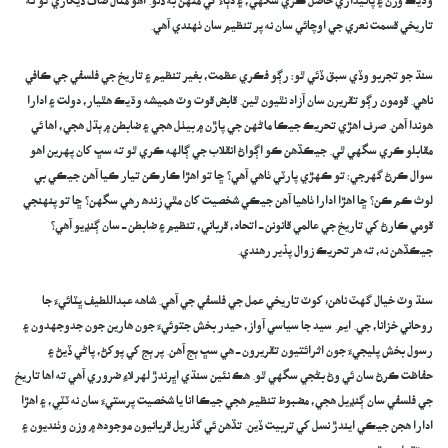
وڌيڪ وزن ۽ پائيداري حاصل ڪري سگهي، ۽ دٻاءُ کي منهن به ڏنو. اهو مثال صاف ڏيکاري ٿو ته
تاريخي قسمت نعري جي اوچائي سان نه پر تنظيم سان ٺهندي آهي.
سنڌ جو تجربو وڏي سبق ڏئي ٿو: رڳو فڪري عظمت، بغير تنظيم ۽ تاريخ جي فلسفي جي ڪافي
ناهي. قومون رڳو تقريرن سان آزاد نٿيون ٿين. قابض قوت وٽ هميشه وڌيڪ هٿيار، دولت ۽ ادارا
هوندا آهن. صرف اهڙي تحريڪ جيڪا ماڻهن جي پاڙن ۾ بيٺل هجي ۽ ضابطن ۾ ٻڌل هجي، اها ئي
مقابلو ڪري سگهي ٿي. جيڪڏهن ڪو اڳواڻ انقلاب جي ڳالهه ڪري ٿو ته سڀ کان پهرين اهو
سوال ڪرڻ گهرجي: تو ڪهڙي پارٽي ٺاهي آهي؟ ڇا تو اهڙا ڪارڪن تيار ڪيا آهن جيڪي بي
لوث ڪم ڪن؟ ڇا اهڙا ادارا ٺاهيا آهن جيڪي شخصيت کان مٿي زنده رهي سگهن؟ ڇا تو پنهنجي
قومي ڪارڻ کي تاريخ جي عالمي قانونن ــ اتحاد، قرباني، تنظيم ۽ ضابطن ــ سان ڳنڍيو آهي؟
جيڪڏهن نه، ته هر تحريڪ زوال پذير رهندي.
سنڌ وٽ خيال گهٽ ناهن؛ کوٽ تاريخي عمل جي فلسفي جي آهي. شاهه عبداللطيف ڀٽائيءَ جا
روحاني خزانا، جي. ايم. سيد جا سياسي آواز، حيدر بخش جتوئيءَ جون هارين جون جدوجهدون ۽
رسول بخش پليجيءَ جون اثرائتيون تقريرون ــ هي سڀ ٻج آهن. پر ٻج کي پوکڻ، پاڻي ڏيڻ ۽
حفاظت ڪرڻ سان ئي وڻ بڻجي سگهي ٿو. هڪ نئين سنڌي اڀرندڙ لهر لاءِ ضروري آهي ته اها تاريخ
جي فلسفي سان ڳنڍيل هجي، مضبوط تنظيم هجي جيڪا انا يا شخصيت پرستيءَ سان نه ٽٽِي، ۽ اهڙا
ادارا هجن جيڪي ايندڙ نسل کي تربيت ڏين. تڏهن ئي گذريل قربانيون موجوده ۾ وزن وٺنديون ۽