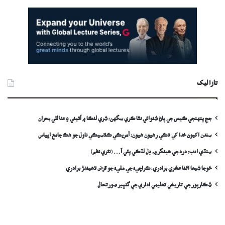
تازا ليک
جج پنهنجي ڪيس جي پاڻ شنوائي نٿا ڪري سگهن: شري لنڪا ۾ آئيني ۽ عدالتي بحران
سندن اکيون خدا کي تڪي رهيون هيون: آمريڪي ڪلاسيڪي ناول جو هڪ جامع اڀياس
سنڌي ادب: درد جي ھينگر ۾، دِل لٽڪي پئي آ… (نثري نظم)
خوجا شيعا اثنا عشري برادري: ڪراچيءَ جي مٽيءَ جو قرض لاھيندڙ برادري
شڪارپور جي تاريخي تعليمي اداري جي گنڀير صورتحال