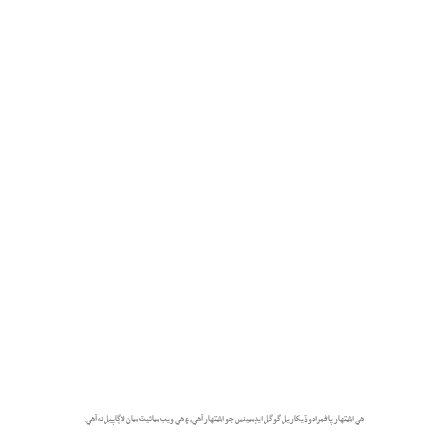
هي اشتهار پاڻمرادو ڏيکاريل گوگل ايڊسينس جو اشتهار آهي، ۽ هي ويب سائيٽ سان لاڳاپيل نه آهي.