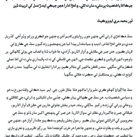
جيڪا انا يا شخصيت پرستيءَ سان نه ٽٽِي، ۽ اهڙا ادارا هجن جيڪي ايندڙ نسل کي تربيت ڏين
نُور محمد مري ايڊووڪيٽ
سنڌ هڪ اهڙي ڌرتي آهي جنهن جون روايتون قديم آهن ۽ جنهن جو فڪري ورثو وڏو آهي. گذريل
صديءَ ۾ هتي اهڙا شاعر، اديب ۽ سياستدان پيدا ٿيا جن پنهنجيون زندگيون سنڌ جي ڪارڻ تي
قربان ڪيون. هنن جبر جي مقابلي ۾ آواز اٿاريو، آزاديءَ جا خواب ڏٺا ۽ انصاف جي ٻولي ڳالهائي. پر
باوجود انهن قربانين ۽ فڪري عظمت جي، انهن جي فلسفي کي نه ته پائيداري ملي نه ئي اها عملي
شڪل ماڻي سگهي. سندن لفظن ماڻهن کي متاثر ڪيو، پر ادارا تخليق نه ٿي سگهيا. سندن خيالن
گونج ته ڪئي، پر مستقبل تي حڪم نه هلائي سگهيا.
سنڌ جا اڳواڻ گهڻو ڪري علم وارا ماڻهو هئا. مثال طور، جي. ايم. سيد هڪ ئي وقت مورخ به هو
۽ سياسي شخصيت به. هن سنڌ جي ڪهاڻي بيان ڪئي، جذبي سان لکيائين ۽ ڌرتيءَ جي ثقافتي ۽
روحاني ورثي کي زنده رکيو. ساڳئي ريت، حيدر بخش جتوئي هارين جي حقن لاءِ آواز اٿاريو،
طبقاتي جبر ۽ جاگيرداري نظام تي سوال اٿاريا. هن جبر کي پنهنجي اکين سان ڏٺو ۽ سنڌ جي
محرومين کي اثرائتي نموني بيان ڪيو. رسول بخش پليجو به هڪ ٻيو جاندار آواز هو، جنهن جي
تقريرن ۾ باهه ۽ بغاوت هئي، ۽ جنهن جا نعرا هر طرف گونجندا هئا. پر رڳو تقريرون ۽ نعري بازي.
بنا تنظيم جي حڪمت عمليءَ جي، جدوجهد کي حقيقي طاقت نه ڏئي سگهي. تنظيم لاءِ وڌيڪ عمل