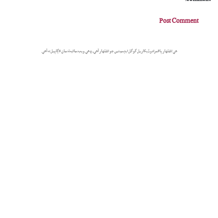
comment.
هي اشتهار پاڻمرادو ڏيکاريل گوگل ايڊسينس جو اشتهار آهي، ۽ هي ويب سائيٽ سان لاڳاپيل نه آهي.