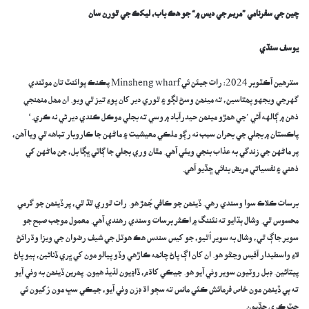
چين جي سفرنامي ”مريم جي ديس ۾“ جو ھڪ باب، ليکڪ جي ٿورن سان
يوسف سنڌي
سترھين آڪٽوبر 2024: رات جيئن ئي Minsheng wharf پڪنڪ پوائنٽ تان موٽندي
گهرجي ويجهو پھتاسين، ته مينھن وسڻ لڳو ۽ ٿوري دير کان پوءِ تيز ٿي ويو. ان مھل منھنجي
ذهن ۾ ڳالهه آئي ’جي هھڙو مينھن حيدرآباد ۾ وسي ته بجلي موڪل ڪندي دير ئي نه ڪري.‘
پاڪستان ۾ بجلي جي بحران سبب نه رڳو ملڪي معيشيت ۽ ماڻهن جا ڪاروبار تباهه ٿي ويا آهن،
پر ماڻهن جي زندگي به عذاب بنجي ويئي آهي. مٿان وري بجلي جا ڳاٽي ڀڳا بل، جن ماڻهن کي
ذهني ۽ نفسياتي مريض بنائي ڇڏيو آهي.
برسات ڪلاڪ سوا وسندي رهي. ڏينھن جو ڪافي جُھڙ هو. رات ٿوري ٿڌ ٿي، پر ڏينھن جو گرمي
محسوس ٿي. وشال ٻڌايو ته نئننگ ۾ اڪثر برسات وسندي رهندي آهي. معمول موجب صبح جو
سوير جاڳ ٿي، وشال به سوير اُٿيو، جو کيس سندس هڪ هوٽل جي شيف رضوان جي ويزا وڌرائڻ
لاءِ واسطيدار آفيس وڃڻو هو. ان کان اڳ پاڻ چانھه ڪاڙهي وڏو پيالو مون کي ڀري ڏنائين، ٻيو پاڻ
پيتائين. ڊبل روٽيون سوير وٺي آيو هو. جيڪي کاڌم، ڏاڍيون لذيذ هيون. پھرين ڏينھن به وٺي آيو
ته ٻي ڏينھن مون خاص فرمائش ڪئي مانس ته سڄو اڌ ڊزن وٺي آيو، جيڪي سڀ مون رُکيون ئي
چٽ ڪري ڇڏيون.