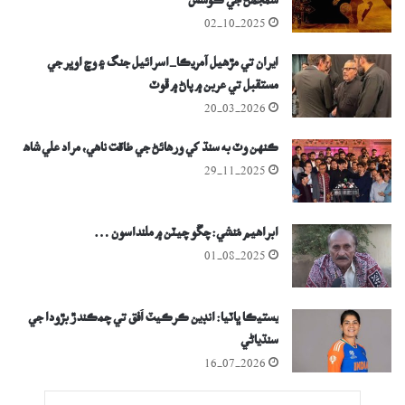
سمجھڻ جي ڪوشش
02-10-2025
ايران تي مڙھيل آمريڪا-اسرائيل جنگ ۽ وچ اوڀر جي
مستقبل تي عربن ۾ پاڻ ۾ ڦوٽ
20-03-2026
ڪنهن وٽ به سنڌ کي ورهائڻ جي طاقت ناهي، مراد علي شاھ
29-11-2025
ابراهيم مُنشي: چڱو چيٽن ۾ ملنداسون …
01-08-2025
يستيڪا ڀاٽيا: انڊين ڪرڪيٽ اُفق تي چمڪندڙ بڙودا جي
سنڌياڻي
16-07-2026