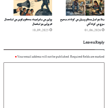
سنڌ جو اصل مسئلو وسيلن جي کوٽ نه، صحيح
ٻولين جي سامراجيت: محڪوم قومن جي استحصال
سوچ جي کوٽ آهي
لاءِ ٻولين جو استعمال
10-09-2025
01-06-2026
Leave a Reply
*
Your email address will not be published.
Required fields are marked
C
o
m
m
e
n