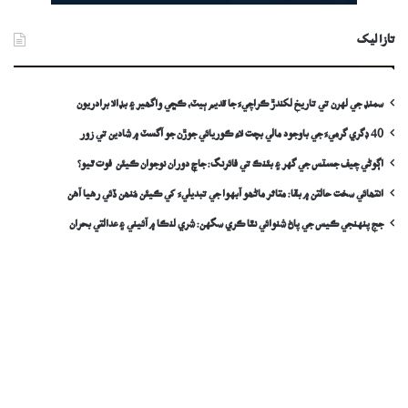
تازا ليک
سمنڊ جي لهرن تي تاريخ لکندڙ ڪراچيءَ جا قديم ٻيٽ، ڪڇي واگھير ۽ بڊالا برادريون
40 ڊگري گرميءَ جي باوجود مالي بچت لاءِ ڪوريائي جوڙن جو آگسٽ ۾ شادين تي زور
اڳوڻي چيف جسٽس جي گهر ۽ بئنڪ تي فائرنگ: جاچ دوران نوجوان ڪيئن فوت ٿيو؟
انتھائي سخت حالتن ۾ بقا: متاثر ماڻھو آبهوا جي تبديليءَ کي ڪيئن مُنھن ڏئي رهيا آهن
جج پنهنجي ڪيس جي پاڻ شنوائي نٿا ڪري سگهن: شري لنڪا ۾ آئيني ۽ عدالتي بحران