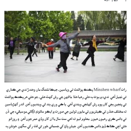
رات Minshen wharf پڪنڪ پوائنٽ تي وياسين، جيڪا نئننگ مان وهندڙ ندي جي ڪناري
تي ٺھيل آهي. نديءَ ۾ بوٽ به هلي رهيا هئا. ماڻهن جي رش گهٽ هئي، جو هتي هر پڪنڪ پوائنٽ
تي پنجين بجي کان پوءِ رش گهٽجي ويندي آهي. يا ڪي وري بند ٿي وينديون آهن. اندر گهڙياسين
ته مختلف هنڌن تي ڪيتريون ئي مايون ٽولين جي صورت ۾ ايڪو سائونڊ لڳائي موسيقيءَ جي ڌُن
تي ڊانس ڪري رهيون هيون. معلوم ٿيو ته اهي سٺ سال يا ان کان وڏي عمر جون آهن. ۽ روزانو
هتي اچي ڪلاڪ ڏيڍ ڊانس ڪنديون آهن. جيئن پاڻ کي جسماني طور تي فٽ رکي سگهن. هونئن به