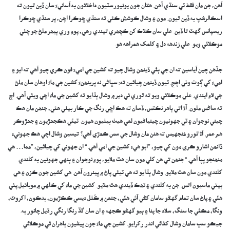
آهن، جن مان فقط ٽي سنڌي آهن. هتان جون يونيورسٽيون داخلائون به آسانيءَ سان ڏين ٿيون ته
اسڪالرشپ به ڏين ٿيون. مون ۽ وشال ڪوشش ڪئي ته سنڌي ڇوڪرا اچن، پر سنڌي ڇوڪرا
ريسپانس گهٽ ٿا ڏين. علي سان ڪلاڪ کن ڪچھري ٿيندي رهي، پوءِ وري ٻيھر ملڻ جو چئي
موڪلائي ويو. علي زندهه دل ۽ کلمک همراهه هو.
جڏهن چين آياسين ته ان جي ٻئي ڏينھن وشال چيو ته کشين جي اميءَ فون ڪري چيو آهي ته ابو ۽
اميءَ کي ڳوٺ وٺي اچج. ٽيون ڏينھن چيائين ته: سڀاڻي نه پرينھنءَ کشين جي ماءُ اوهان سان ملڻ
جي لاءِ ايندي. علي موڪلائي ويو ته ٿوري ئي دير ۾ وشال ٻڌايو ته کشين جي ماءُ اچي ويئي آهي. اچ
ته ساڻس ملون. آءٌ اٿي ٻاهر نڪتس، ڏسان ته هڪ اڇي رنگ جي ڪار بيٺي هئي، جنھن مان هڪ
چيني نوجوان ۽ ٽي جهونيون چينياڻيون لھي هيٺ بيٺيون هيون. ٽيئي هڪجھڙيون ۽ جھڙوڪر
هم عمر. آءٌ ٿورو مُنجهيس ته هنن مان وشال جي سس ڪھڙي آهي؟ تيسين وشال اچي هڪ جهونيءَ
ڏانھن اشارو ڪري مون کي چيو، ”ابو هيءَ کشين جي امي آهي.“ ان جهوني کي چيائين، ”مما… هي
منھنجو پپا آهي.“ جنھن تي هن کلي مون سان هٿ ملايو، پوءِ نوجوان ۽ ٻنهي جهونين به کلندي
کلندي مون سان هٿ ملايو. وشال ٻڌايو ته هي ٽيئي پاڻ ۾ ڀينرون آهن. هي کشين جون ڪزن ۽ هي
ٻيئي ماسيون اٿس. جن به کلندي ۽ ٽھڪ ڏيندي هٿ ملايو. کشين جي ماءَ کي ڪلهي ۾ موبائيل پئي
هئي ۽ پاڻ سان تمام گهڻو سامان کڻي آئي هئي، جنھن ۾ ڪُٺل ديسي ڪڪڙيون، بدڪون، اکروٽ،
ونگا، مڪئي جا سنگ، سلاد جا پنا ۽ ٻيو گهڻو ڪجهه ۽ ان سان گڏ رنگا رنگي رڌيل چانور به.
جيڪو سڀ سامان وشال کڻائي اندر رکرايو. کشين جي ماءُ جون ڀيڻيون ٻاهران ئي موڪلائي