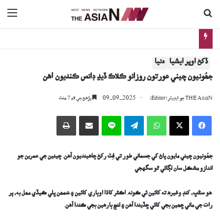
ڳولا جي لاءِ
nu
اڳوڻي چيف جسٽس جي گهر ۽ بئنڪ تي فائرنگ: جاچ دوران نوجوان ڪيئن فوت ٿيو؟
ڏکڻ اوڀر ايشيا
دنيا
جھُونيون چيني عورتون روزانو ڪلاڪ ڏيڍ ڊانس ڪنديون آھن
09-09-2025
THE AsiaN جو ايڊيٽر (Editor)
پڙھڻ جي لاءِ 7 منٽ
Facebook
X
WhatsApp
Telegram
Line
اي ميل وسيلي ونڊيو
پرنٽ
جھُونيون چيني مايون پاڻ کي جسماني طور تي فِٽ رکڻ چاھينديون آھن. چينين جي عمرين جو
اندازو مشڪل سان لڳائي ٿو سگهجي
هو سڻڀ، کنڊ وغيره ته کائين ئي ڪونه. اڪثر کاڌا اوٻاري کائين ۽ سُمھن ڀلي ڪيڏي مھل به، پر
رات جي ماني ڇھين بجي کائي ڇڏيندا آهن ۽ لنچ ٻارهين بجي ڪندا آهن.