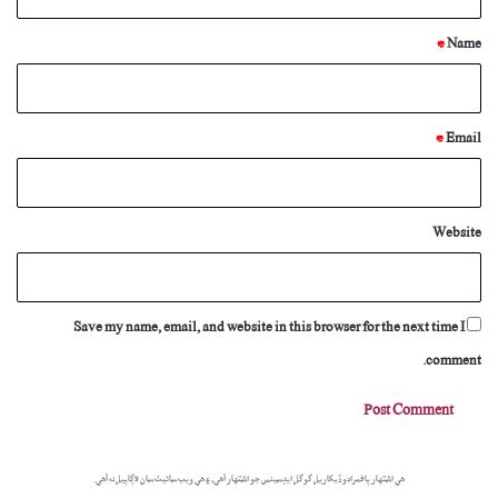
t
*
*
Name
*
Email
Website
Save my name, email, and website in this browser for the next time I
comment.
هي اشتهار پاڻمرادو ڏيکاريل گوگل ايڊسينس جو اشتهار آهي، ۽ هي ويب سائيٽ سان لاڳاپيل نه آهي.