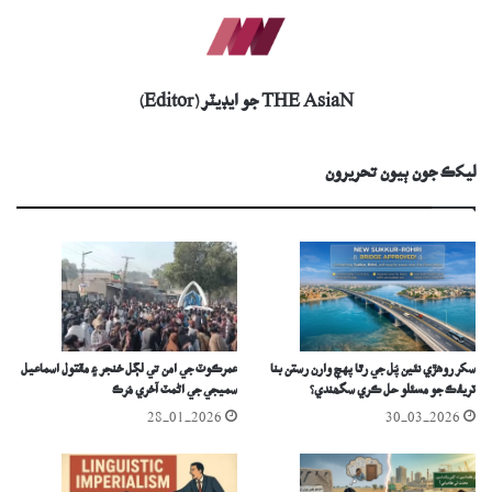
THE AsiaN جو ايڊيٽر (Editor)
ليکڪ جون ٻيون تحريرون
سکر روھڙي نئين پُل جي رٿا پهچ وارن رستن بنا
عمرڪوٽ جي امن تي لڳل خنجر ۽ مقتول اسماعيل
ٽريفڪ جو مسئلو حل ڪري سگھندي؟
سميجي جي اڻمٽ آخري مُرڪ
28-01-2026
30-03-2026