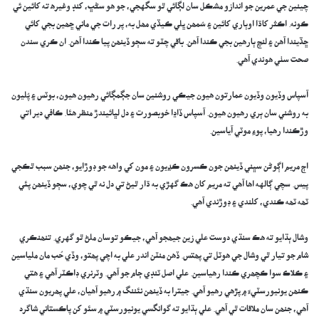
چينين جي عمرين جو اندازو مشڪل سان لڳائي ٿو سگهجي، جو هو سڻڀ، کنڊ وغيره ته کائين ئي
ڪونه. اڪثر کاڌا اوٻاري کائين ۽ سُمھن ڀلي ڪيڏي مھل به، پر رات جي ماني ڇھين بجي کائي
ڇڏيندا آهن ۽ لنچ ٻارهين بجي ڪندا آهن. باقي چٽو ته سڄو ڏينھن پيا ڪندا آهن. ان ڪري سندن
صحت سٺي هوندي آهي.
آسپاس وڏيون وڏيون عمارتون هيون جيڪي روشنين سان جڳمڳائي رهيون هيون، بوٽس ۽ پُليون
به روشني سان ٻري رهيون هيون. آسپاس ڏاڍا خوبصورت ۽ دل لڀائيندڙ منظر هئا. ڪافي دير اتي
وڙڪندا رهيا، پوءِ موٽي آياسين.
اڄ مريم اڳوڻن سڀني ڏينھن جون ڪسرون ڪڍيون ۽ مون کي واهه جو ڊوڙايو، جنھن سبب ٿڪجي
پيس. سچي ڳالهه اها آهي ته مريم کان هڪ گهڙي به ڌار ٿيڻ تي دل نه ٿي چوي، سڄو ڏينھن پئي
ٽھه ٽھه ڪندي، کلندي ۽ ڊوڙندي آهي.
وشال ٻڌايو ته هڪ سنڌي دوست علي زين جيھجو آهي، جيڪو توسان ملڻ ٿو گهري. تنھنڪري
شام جو تيار ٿي وشال جي هوٽل تي پھتس. ڏهن منٽن اندر علي به اچي پھتو، وڏي حُب مان ملياسين
۽ ڪلاڪ سوا ڪچھري ڪندا رهياسين. علي اصل ٽنڊي ڄام جو آهي. وٽرنري ڊاڪٽر آهي ۽ هتي
ڪنھن يونيورسٽيءَ ۾ پڙهي رهيو آهي. جيترا به ڏينھن نئننگ ۾ رهيو آهيان، علي پھريون سنڌي
آهي، جنھن سان ملاقات ٿي آهي. علي ٻڌايو ته گوانگسي يونيورسٽي ۾ سئو کن پاڪستاني شاگرد