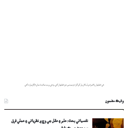
هي اشتهار پاڻمرادو ڏيکاريل گوگل ايڊسينس جو اشتهار آهي، ۽ هي ويب سائيٽ سان لاڳاپيل نه آهي.
وڌيڪ مضمون
نفسياتي بحث: علم ۽ عقل جي وچ ۾ نظرياتي ۽ عملي فرق