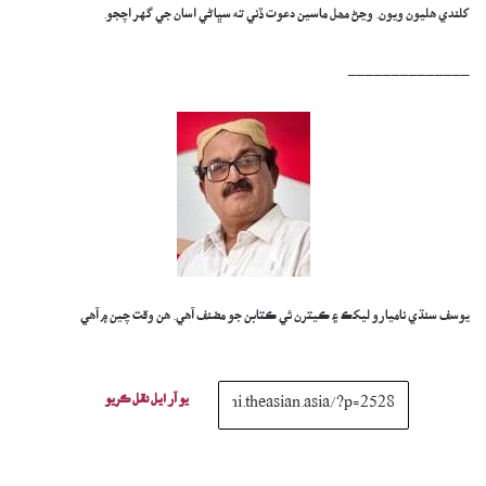
کلندي هليون ويون. وڃڻ مھل ماسين دعوت ڏني ته سڀاڻي اسان جي گهر اچجو.
______________
يوسف سنڌي ناميارو ليکڪ ۽ ڪيترن ئي ڪتابن جو مضنف آھي. ھن وقت چين ۾ آھي
يو آر ايل نقل ڪريو