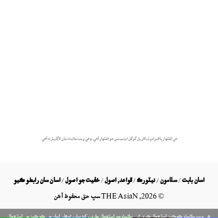
هي اشتهار پاڻمرادو ڏيکاريل گوگل ايڊسينس جو اشتهار آهي، ۽ هي ويب سائيٽ سان لاڳاپيل نه آهي.
اسان بابت
/
سلامون
/
نيٽورڪ
/
قواعد, اصول
/
خفيت جو اصول
/
اسان سان رابطو ڪيو
©
2026
, THE AsiaN سڀ حق محفوظ آھن
ھي ويب سائيٽ ڪوڪيز استعمال ڪري ٿي. سائيٽ جو استعمال جاري رکڻ سان، توهان اسان جي ڪوڪيز جي استعمال