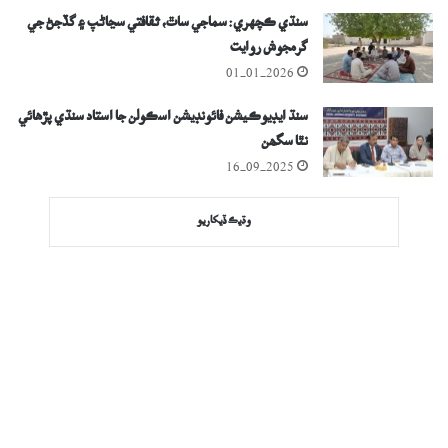
سنڌي ڪچهري: سماجي ساٿ، ثقافتي سڃاڻپ ۽ گڏجڻ جي
گرمجوش روايت
01-01-2026
سنڌ ايڊيوڪيشن فائونڊيشن اسڪولن جا استاد سنڌي پڙھائي
نٿا سگھن
16-09-2025
وڌيڪ ڏيکاريو