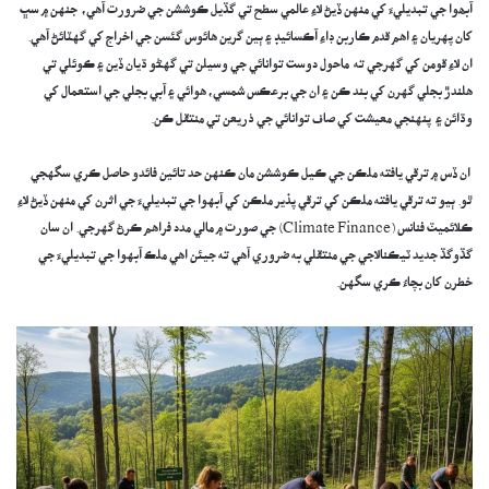
آبھوا جي تبديليءَ کي منهن ڏيڻ لاءِ عالمي سطح تي گڏيل ڪوششن جي ضرورت آهي، جنهن ۾ سڀ
کان پهريان ۽ اهم قدم ڪاربن ڊاءِ آڪسائيڊ ۽ ٻين گرين هائوس گئسن جي اخراج کي گهٽائڻ آهي.
ان لاءِ قومن کي گهرجي ته ماحول دوست توانائي جي وسيلن تي گهڻو ڌيان ڏين ۽ ڪوئلي تي
هلندڙ بجلي گهرن کي بند ڪن ۽ ان جي برعڪس شمسي، هوائي ۽ آبي بجلي جي استعمال کي
وڌائن ۽ پنهنجي معيشت کي صاف توانائي جي ذريعن تي منتقل ڪن.
ان ڏس ۾ ترقي يافته ملڪن جي ڪيل ڪوششن مان ڪنهن حد تائين فائدو حاصل ڪري سگهجي
ٿو. ٻيو ته ترقي يافته ملڪن کي ترقي پذير ملڪن کي آبهوا جي تبديليءَ جي اثرن کي منهن ڏيڻ لاءِ
ڪلائميٽ فنانس (Climate Finance) جي صورت ۾ مالي مدد فراهم ڪرڻ گهرجي. ان سان
گڏوگڏ جديد ٽيڪنالاجي جي منتقلي به ضروري آهي ته جيئن اهي ملڪ آبهوا جي تبديليءَ جي
خطرن کان بچاءُ ڪري سگهن.