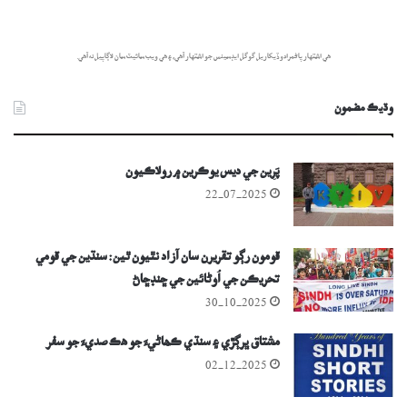
هي اشتهار پاڻمرادو ڏيکاريل گوگل ايڊسينس جو اشتهار آهي، ۽ هي ويب سائيٽ سان لاڳاپيل نه آهي.
وڌيڪ مضمون
پَرِين جي ديس يوڪرين ۾ رولاڪيون
22-07-2025
قومون رڳو تقريرن سان آزاد نٿيون ٿين: سنڌين جي قومي
تحريڪن جي اُوڻائين جي ڇنڊڇاڻ
30-10-2025
مشتاق ڀرڳڙي ۽ سنڌي ڪھاڻيءَ جو ھڪ صديءَ جو سفر
02-12-2025