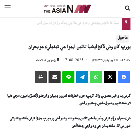
ڳولا جي لاءِ
nu
سنڌ جا ماڻهو پنهنجي وجود جي بقا جي جنگ وڙهڻ لاءِ تيار آهن
ماحول
يورپ کان وٺي ڏکڻ ايشيا تائين آبھوا جي تبديليءَ جو بحران
17-08-2025
THE AsiaN جو ايڊيٽر (Editor)
پڙھڻ جي لاءِ 9 منٽ
Facebook
X
WhatsApp
Telegram
Line
اي ميل وسيلي ونڊيو
پرنٽ
گرمي پد ۾ غير معمولي واڌ، گرميءَ جون خطرناڪ لھرون ۽ ٻيلن ۾ اوچتو لڳندڙ باهيون سڄي دنيا
لاءِ هڪ نئون معمول بڻجي چڪيون آهن.
هي
ءُ
بحران رڳو ترقي پذير ملڪن تائين محدود نه رهيو آهي پر يورپ جهڙا ترقي يافته ۽ قدرتي
طور تي ٿڌا ملڪ به ان جي زد ۾ اچي چڪا آهن