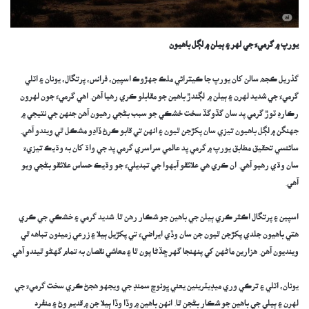
يورپ ۾ گرميءَ جي لهر ۽ ٻيلن ۾ لڳل باهيون
گذريل ڪجھ سالن کان يورپ جا ڪيترائي ملڪ جهڙوڪ اسپين، فرانس، پرتگال، يونان ۽ اٽلي
گرميءَ جي شديد لهرن ۽ ٻيلن ۾ لڳندڙ باهين جو مقابلو ڪري رهيا آهن. اهي گرميءَ جون لهرون
رڪارڊ ٽوڙ گرمي پد سان گڏوگڏ سخت خشڪي جو سبب بڻجي رهيون آهن جنهن جي نتيجي ۾
جهنگن ۾ لڳل باهيون تيزي سان پکڙجن ٿيون ۽ انهن تي قابو ڪرڻ ڏاڍو مشڪل ٿي ويندو آهي.
سائنسي تحقيق مطابق يورپ ۾ گرمي پد عالمي سراسري گرمي پد جي واڌ کان به وڌيڪ تيزيءَ
سان وڌي رهيو آهي. ان ڪري هي علائقو آبهوا جي تبديليءَ جو وڌيڪ حساس علائقو بڻجي ويو
آهي.
اسپين ۽ پرتگال اڪثر ڪري ٻيلن جي باهين جو شڪار رهن ٿا. شديد گرمي ۽ خشڪي جي ڪري
هتي باهيون جلدي پکڙجن ٿيون جن سان وڏي ايراضيءَ تي پکڙيل ٻيلا ۽ زرعي زمينون تباهه ٿي
وينديون آهن. هزارين ماڻهن کي پنهنجا گهر ڇڏڻا پون ٿا ۽ معاشي نقصان به تمام گهڻو ٿيندو آهي.
يونان، اٽلي ۽ ترڪي وري ميڊيٽرينين يعني ڀونوچ سمنڊ جي ويجهو هجڻ ڪري سخت گرميءَ جي
لهرن ۽ ٻيلي جي باهين جو شڪار بڻجن ٿا. انهن باهين ۾ وڏا وڏا ٻيلا جن ۾ قديم وڻ ۽ منفرد