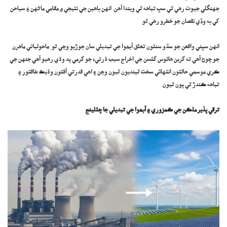
جهنگلي جيوت رهي ٿي سڀ تباهه ٿي ويندا آهن. انهن باهين جي نتيجي ۾ مقامي ماڻهن ۽ سياحن
کي به وڏي نقصان جو خطرو رهي ٿو.
انهن سڀني واقعن جو سڌو سنئون تعلق آبھوا جي تبديلي سان جوڙيو وڃي ٿو. ماحولياتي ماهرن
جو چوڻ آهي ته گرين هائوس گئسن جي اخراج سبب ڌرتيءَ جو گرمي پد وڌي رهيو آهي جنهن جي
ڪري موسمي حالتون انتهائي سخت ٿينديون ٿيون وڃن ۽ اهي قدرتي آفتون وڌيڪ طاقتور ۽
تباهه ڪندڙ ٿي پون ٿيون.
ترقي پذير ملڪن جي ڪمزوري ۽ آب
ھ
وا جي تبديلي جا چئلينج