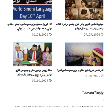
جيل يا غلامي: انڊين باغي ناري جنھن مرضيءَ خلاف
10 اپريل سنڌي ٻوليءَ جو عالمي ڏينھن: سنڌي
مڙھيل مُڙس بدران جيل قبوليو
ٻولي، ھڪ تھذيب جي علمبردار ٻولي
06-04-2026
29-05-2026
قدرت جي هر رنگين منظر ۾ پرينءَ جو عڪس آهي!
سنڌ زرعي يونيورسٽي ۽ چين جي لانزو
يونيورسٽيءَ وچ ۾ سهڪار بابت ٺاھ
08-08-2025
08-10-2025
Leave a Reply