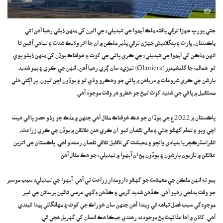
جتي يورپ جهڙا ترقي يافته ملڪ آبھوا جي تبديليءَ جي اثرن کي منهن ڏيئي رهيا آهن اتي
پاڪستان، ڀارت ۽ بنگلاديش جهڙن ترقي پذير ملڪن ۾ ان جا اثر وڌيڪ شدت ۽ تباهي آڻين ٿا.
انهن ملڪن کي آبھوا جي تبديليءَ جي ڪري پاڻي جي کوٽ ۽ خوفناڪ ٻوڏن کي منهن ڏيڻو پوي
ٿو. هماليه جا گليشيئرز (Glaciers) تيزيءَ سان ڳري رهيا آهن، انهن جي ڪري ۽ ٻيو شديد
بارشن جي ڪري شروعات ۾ درياهن ۾ پاڻي جو وهڪرو وڌي ٿو ۽ ٻوڏون اچن ٿيون. پر اڳتي هلي
مستقبل ۾ پاڻي جي شديد کوٽ ٿيڻ جو خطرو هر وقت موجود آهي.
پاڪستان ۾ 2022ع جي ٻوڏ ان جو هڪ خوفناڪ مثال آهي جنهن ۾ ملڪ جو وڏو حصو پاڻي هيٺ
اچي ويو ۽ تمام گهڻو جاني ۽ مالي نقصان ٿيو. ان ڪري هنن علائقن ۾ ٻوڏن جي ڪري زراعت،
انفراسٽرڪچر يا بنيادي ڍانچو ۽ معيشت کي ناقابل تلافي نقصان رسندو آهي. پاڪستان جي اترين
علائقن ۾ تازيون بارشون ۽ ٻوڏون پڻ ان آبهوا ۾ تبديليء جو هڪ مثال آهن.
ٻيو ته انهن ملڪن جي معيشت جو گهڻو دارومدار زراعت تي آهي. آبهوا جي تبديليءَ سبب موسم
جو وقت بدلجي رهيو آهي. ڪڏهن شديد گرمي ۽ ڪڏهن ڊگهي عرصي تائين برساتن جي غير
موجودگي سبب فصل تباهه ٿي ويندا آهن جنهن سان خوراڪ جي کوٽ ۽ مهانگائي پيدا ٿيندي
آهي. کاڌن ۾ اها عذائيت پڻ موجود نه رهندي جيڪا هڪ انسان کي گهربل هجي ٿي.