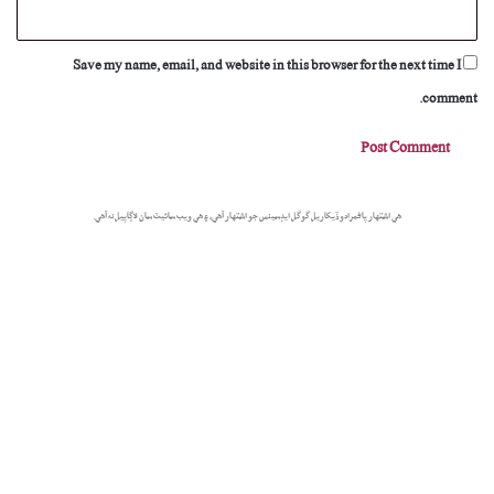
Save my name, email, and website in this browser for the next time I
comment.
هي اشتهار پاڻمرادو ڏيکاريل گوگل ايڊسينس جو اشتهار آهي، ۽ هي ويب سائيٽ سان لاڳاپيل نه آهي.