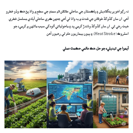
نه رڳو اهو پر بنگلاديش ۽ پاڪستان جي ساحلي علائقن لاءِ سمنڊ جي سطح ۾ واڌ پڻ هڪ وڏو خطرو
آهي. ان سان گڏوگڏ طوفانن جي شدت ۾ به واڌ ٿي آهي جنهن ڪري ساحلي آبادي مسلسل خطري
هيٺ رهي ٿي. ان سان گڏوگڏ وڌندڙ گرمي پد ۽ ماحولياتي آلودگي سبب ماڻهن ۾ گرميءَ جو
اسٽروڪ (Heat Stroke) ۽ ٻيون بيماريون عام ٿي رهيون آهن.
آب
ھ
وا جي تبديليءَ جو حل: هڪ عالمي حڪمت عملي