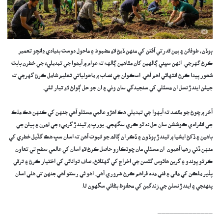
ٻوڏن، طوفانن ۽ ٻين قدرتي آفتن کي منهن ڏيڻ لاءِ مضبوط ۽ ماحول دوست بنيادي ڍانچو تعمير
ڪرڻ گهرجي. انهن سڀني ڳالهين کان مٿاهين ڳالهه ته عوام ۾ آبھوا جي تبديليءَ جي خطرن بابت
شعور پيدا ڪرڻ انتهائي اهم آهي. اسڪولن جي نصاب ۾ ماحولياتي تعليم شامل ڪرڻ گهرجي ته
جيئن ايندڙ نسل ان مسئلي کي سنجيدگي سان وٺي ۽ ان جو حل ڳولڻ لاءِ تيار ٿئي.
آخر ۾ چوڻ جو مقصد ته آبهوا جي تبديلي هڪ اهڙو عالمي مسئلو آهي جنهن کي ڪنهن هڪ ملڪ
جي انفرادي ڪوششن سان حل نه ٿو ڪري سگهجي. يورپ ۾ ٿيندڙ گرميءَ جي لھرن ۽ ٻيلن جي
باهين ۽ ڏکڻ ايشيا ۾ ٿيندڙ ٻوڏون ۽ ڏڪر ان ڳالھ جو ثبوت آهن ته اسان سڀ هڪ گڏيل خطري کي
منهن ڏئي رهيا آهيون. ان مسئلي مان ڇوٽڪارو حاصل ڪرڻ لاءِ اسان کي عالمي سطح تي تعاون
ڪرڻو پوندو ۽ گرين هائوس گئسن جي اخراج کي گهٽائڻ، صاف توانائي کي اختيار ڪرڻ ۽ ترقي
پذير ملڪن کي مالي ۽ فني مدد فراهم ڪرڻ ضروري آهي. اهو ئي رستو آهي جنهن تي هلي اسان
پنهنجي ۽ ايندڙ نسلن جي زندگين کي محفوظ بڻائي سگهون ٿا.
______________