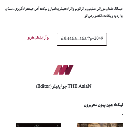
عبداللہ عثمان مورائي سُئيڊن ۾ گرائونڊ واٽر انجنيئر ۽ ناميارو ليکڪ آھي جيڪو انگريزي، سنڌي
۽ اردوءَ ۾ باقاعدہ لکندو رھي ٿو
يو آر ايل نقل ڪريو
THE AsiaN جو ايڊيٽر (Editor)
ليکڪ جون ٻيون تحريرون