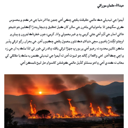
عبدالله عثمان مورائي
آبھوا جي تبديلي هڪ عالمي حقيقت بڻجي چڪي آهي جنھن جا اثر دنيا جي هر ڪنڊ ۾ محسوس
ڪري سگهجن ٿا. ماحولياتي ماهرن جي سالن کان ڪيل تحقيق ۽ ڊيڄاريندڙ اڳڪٿين جو نتيجو
هاڻي اسان جي آڏو آهي جتي گرمي پد ۾ غير معمولي واڌ، گرميءَ جون خطرناڪ لھرون ۽ ٻيلن ۾
اوچتو لڳندڙ باهيون سڄي دنيا لاءِ هڪ نئون معمول بڻجي چڪيون آهن. هي بحران رڳو ترقي پذير
ملڪن تائين محدود نه رهيو آهي پر يورپ جهڙا ترقي يافته ۽ قدرتي طور تي ٿڌا ملڪ به ان جي زد
۾ اچي چڪا آهن. اهي واقعا ان ڳالھ جو ثبوت آهن ته آبھوا جي تبديلي ڪنھن به ملڪ يا علائقي کي
معاف نه ڪندي آهي ۽ اهو مسئلو گڏيل عالمي ڪوششن کانسواءِ حل ٿيڻ ناممڪن آهي.