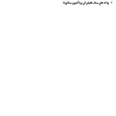
ڇا ته هئي سنڌ، ڪيئن ٿي ويا آهيون سنڌي!!!