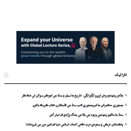
تازا ليک
جڏهن پنهنجو وطن اوپرو لڳڻ لڳي: تاريخ جا سبق ۽ سنڌ جي اڄوڪن سوالن تي هڪ نظر
جمھوري حڪمرانن جا غيرجمھوري قدم؛ سنڌ جي قلمڪارن خلاف ڪريڪ ڊائون
سنڌ جا ماڻهو پنهنجي وجود جي بقا جي جنگ وڙهڻ لاءِ تيار آهن
پاڪستان، ترڪي ۽ سعودي عرب دفاعي اتحاد: اسلامي دنيا لاءِ نئين دور جي شروعات؟