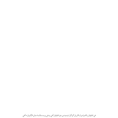
هي اشتهار پاڻمرادو ڏيکاريل گوگل ايڊسينس جو اشتهار آهي، ۽ هي ويب سائيٽ سان لاڳاپيل نه آهي.