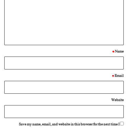
m
m
e
n
t
*
*
Name
*
Email
Website
Save my name, email, and website in this browser for the next time I