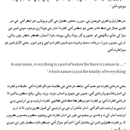
موجود آهن.“
سُر ڪارايل ۾ فطري خوبصورتي، مورن، هنجن، ڪنول جي گلن ۽ ڀونئرن جو ذڪر آهي. هي سُر
فطري جمال جي هڪ خاص حصي جو عڪس آهي. فطرت اسان جي چوڌاري موجود سڀني شين جي
ميڙ کي سڏي سگهجي ٿو. جنهن ۾ گل، ٻوٽا، پکي، پوپٽ، هوا، آسمان، ڪڪر، ٽڪر، ڇپر، پاڻي،
ڌرتي، ڍنڍون، ڍورا، درياهه، سمنڊ وغيره سڀ شيون فطرت ۾ اچي وڃن ٿيون. يعني گڏيل شين جو
ميڙ فطرت آهي.
“… In one sense, everything is a part of nature for there is a sense in
which nature is just the totality of everything.”
يعني هر شئي فطرت جو حصو آهي؛ بلڪه هر شئي جي ڪُليت جو نالو فطرت آهي. حقيقت ۾ فطرت
ئي اصل ۾اها مهربان شئي آهي؛ جنهن جي جهول ۾ انسان، چرند، پرند، پکي، پکڻ سڪون ماڻين ٿا.
هر شئي فطرت آهي؛ پر فطرت جو مرڪز ڪا هڪ شئي ڪانهي. فطرت ترتيب ۾ بي ترتيبي ۽ بي
ترتيبي ۾ ترتيب جو نالو آهي. اسان جڏهن ان جي بي ترتيبي کي قبول ڪري وٺون ٿا ته ان ۾
ترتيب اسان کي نه وڻندي؛ پر مجموعي طور تي اسان فطرت جي ويجهو سڪون محسوس ڪريون
ٿا. پر فطرت ڪهڙين شين تي مشتمل آهي؟ اهو اُهو سوال آهي؛ جيڪو شايد مڪمل طور تي نبيري