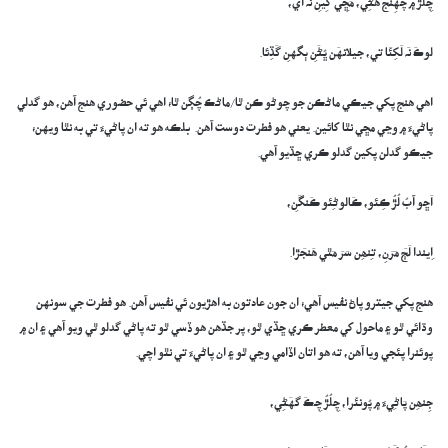
چِلُڙَ ۾ چُهِنجَ ھَڻِي، مَڇِي کِينِ نَہ اي،
لوڪَ نَہ لَکِئَا تي، جيلانهَن ڀُڻَنِ ٻگهنِ گَڏِئا.
اهي هنج پکي جيڪي ماڻڪن جو چوڻو ڪن ٿا/ماڻڪ چُڳن ٿا؛ اهي ئي حضوري هنج آهن، هو گدلي
پاڻيءَ ۾ وڃي مڇي نٿا کائين. يعني هو فطرت دوست آهن. بلڪه هو ته ان پاڻيءَ تي به نٿا ويهن؛
جيڪو گدلن پکين گدلو ڪري ڇڏيو آهي.
اَڇو آبُ لُڙُ ڪِئو، ڪَالوڻِئو ڪَنگَنِ،
اِيندا لَڄَ مَرَنِ، تِنھِن سَرَ مَٿي ھَنجَڙا.
هنج پکي جيترو پاڻ نفيس آهي؛ ان جون عادتون به اهڙيون ئي نفيس آهن. هو فطرت جي سونهن
وڌائي ٿو ۽ ماحول کي معطر ڪري ڇڏي ٿو، پر جڏهن هو ڏسي ٿو ته پاڻي گدلو ٿي ويو آهي ۽ ان ۾
پوئنرا پئجي ويا آهن، ته هو اتان اڏامي وڃي ٿو ۽ ان پاڻيءَ تي نٿو اچي.
جِنھِن پَاڻِيءَ ۾ پُونئَرا، چِلُڙُ چِڪَ گهَڻِي،