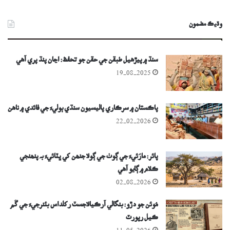
وڌيڪ مضمون
سنڌ ۾ پيڙھيل طبقن جي حقن جو تحفظ: اڃان پنڌ پري آھي
19-08-2025
پاڪستان ۾ سرڪاري پاليسيون سنڌي ٻوليءَ جي فائدي ۾ ناهن
22-02-2026
پائر: مارُئيءَ جي ڳوٺ جي ڳولا جنھن کي ڀٽائيءَ بہ پنھنجي
ڪلام ۾ ڳايو آھي
02-08-2026
مُوئن جو دڙو: بنگالي آرڪيالاجسٽ رکلداس بئنرجيءَ جي گُم
ڪيل رپورٽ