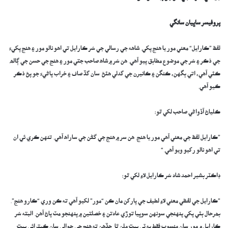
پروفيسر ساڀيان سانگي
لفظ ”ڪارايل“ معني مور يا هنج پکي. شاهه جي رسالي جي سُر ڪارايل تي اهو نالو مور ۽ هنج پکيءَ
جي ذڪر ۽ سُر جي موضوع مطابق پيو آهي. هن سُر ۾ شاھ صاحب جتي مور ۽ هنج جي حسن جي ڳالھ
ڪئي آهي، اتي ٻگهن، ڪنگن ۽ ڪانيرن جي گدلي هئڻ سان گڏ صاف ۽ خراب پاڻيءَ جو پڻ ذڪر
ڪيو آهي.
ڪلياڻ آڏواڻي صاحب لکي ٿو:
”ڪارايل لفظ جي معني آهي مور يا هنج. هن سر ۾ هنج جي گڻن جي ساراھ آهي. تنهن ڪري ئي ان
تي اهو نالو رکيو ويو آهي.“
ڊاڪٽر بشير احمد شاد سُر ڪارايل لاءِ لکي ٿو:
”ڪارايل جي لفظي معني لاءِ لطيف جي پارکن مان ڪن “مور” لکيو آهي ته ڪن وري “ڪارو هنج”.
بھرحال ٻئي پکي پنهنجي سونهن سوڀيا توڙي عادتن ۽ خصلتين ۾ پنهنجو مٽ پاڻ آهن. البته سُر
ڪارايل ۾ مور سان منسوب فقط ٻه ٽي بيت ملن ٿا. جڏهن ته هنج جي حوالي سان ڪيترائي بيت