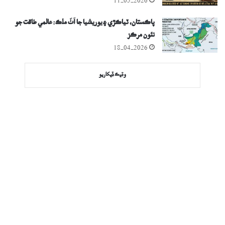
11-05-2026
پاڪستان، ٽياڪڙي ۽ يوريشيا جا اَٺَ ملڪ: عالمي طاقت جو
نئون مرڪز
18-04-2026
وڌيڪ ڏيکاريو