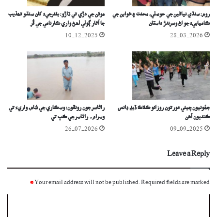
روم: سنڌي نياڻين جي حوصلي، محنت ۽ خوابن جي
موئن جي دڙي تي ڌاڙو: بئنرجيءَ کان سنڌو تھذيب
ڪاميابيءَ جو اڻ وسرندڙ داستان
جا آثار ڳولي لھڻ واري ڪارنامي جي ڦُر
10-12-2025
28-03-2026
جھُونيون چيني عورتون روزانو ڪلاڪ ڏيڍ ڊانس
راڻاسر جون رونقون: وسڪاري جي شام، واريءَ تي
ڪنديون آھن
وسرام ، راڻاسر جي ڪپ تي
26-07-2026
09-09-2025
Leave a Reply
*
Your email address will not be published.
Required fields are marked
C
o