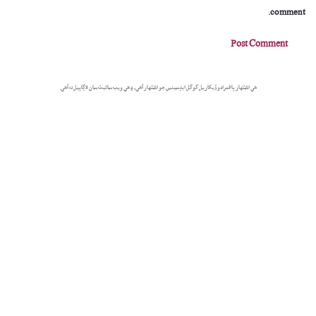
comment.
هي اشتهار پاڻمرادو ڏيکاريل گوگل ايڊسينس جو اشتهار آهي، ۽ هي ويب سائيٽ سان لاڳاپيل نه آهي.