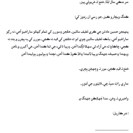
سَرَ سُڪي سَالَ ٿِئَا، ھَنجَ تَہ ھَرِيوئِي پيرُ،
ڪَنگُ ويچَارو ڪيرُ، جو رَسي انَ رَمُوزَ کي!
پنهنجن حسين عادتن جي ڪري لطيف سائين، هڻجن ۽ مورن کي تمام گهڻو ساراهيو آهي؛ نه رڳو
ساراهيو آهي، بلڪه لطيف سائين چوي ٿو ته هڻجن کي قيد نه ڪجي، مورن کي به پڃرن ۾ بند نه
ڪجي؛ ڇاڪاڻ ته هي آزاد ئي سهڻا لڳندا آهن، ۽ پيا ڌڻيءَ جي ثنا ڪندا آهن، هي آکيرن ۾ ناهن
ويهندا ۽ هميشه جهنگ ۾ پيا ڏامندا ۽ لاڏ ڪوڏ ڪندا آهن، نچندا ۽ ٻوليون ٻوليندا آهن.
ھَنجَ نَہ قَيدِ ڪِجَنِ، مورَ نَہ وِجِهجَنِ پِڃِري،
سَارِي راتِ سَيِدُ چَي، لاتِيُون جي لَنوَنِ،
واھيري نَہ وِھَنِ، سَدا جُهڻِڪَنِ جَهنگَ ۾.
(سُر ڪاريل)
______________