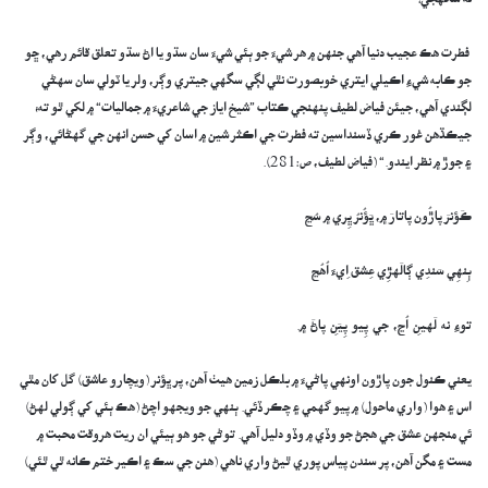
نه سگهجي!
فطرت هڪ عجيب دنيا آهي جنهن ۾ هر شيءَ جو ٻئي شيءَ سان سڌو يا اڻ سڌو تعلق قائم رهي، ڇو
جو ڪابه شيءِ اڪيلي ايتري خوبصورت نٿي لڳي سگهي جيتري وڳر، ولر يا ٽولي سان سهڻي
لڳندي آهي، جيئن فياض لطيف پنهنجي ڪتاب ”شيخ اياز جي شاعريءَ ۾ جماليات“ ۾ لکي ٿو ته؛
جيڪڏهن غور ڪري ڏسنداسين ته فطرت جي اڪثر شين ۾ اسان کي حسن انهن جي گهڻائي، وڳر
۽ جوڙ ۾ نظر ايندو.“ (فياض لطيف، ص:281).
ڪَؤنرَ پاڙُون پاتارَ ۾، ڀَؤُنرُ ڀِري ۾ سُڃ
ٻِنهِي سَندِي ڳالَهڙِي عِشق اِيءَ اُهُڃ
توءِ نه لَهينِ اُڃ، جي پِيو پِيَنِ پاڻَ ۾.
يعني ڪنول جون پاڙون اونهي پاڻيءَ ۾ بلڪل زمين هيٺ آهن، پر ڀؤنر (ويچارو عاشق) گل کان مٿي
اس ۽ هوا (واري ماحول) ۾ پيو گهمي ۽ چڪر ڏئي. ٻنهي جو ويجهو اچڻ (هڪ ٻئي کي ڳولي لهڻ)
ئي منجهن عشق جي هجڻ جو وڏي ۾ وڏو دليل آهي. توڻي جو هو ٻيئي ان ريت هروقت محبت ۾
مست ۽ مگن آهن، پر سندن پياس پوري ٿيڻ واري ناهي (هنن جي سڪ ۽ اڪير ختم ڪانه ٿي ٿئي)