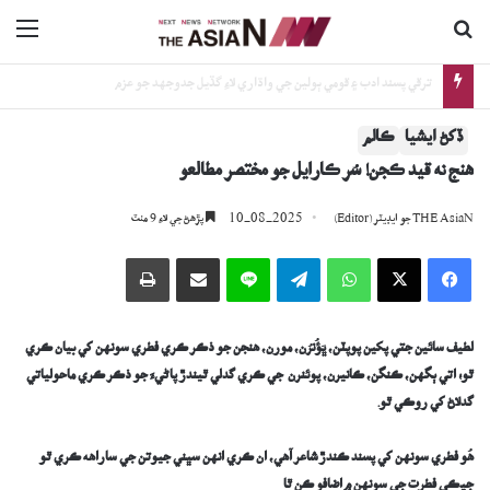
ڳولا جي لاءِ
nu
ترقي پسند ادب ۽ قومي ٻولين جي واڌاري لاءِ گڏيل جدوجهد جو عزم
ڏکڻ ايشيا
ڪالم
هنج نه قيد ڪجن! سُر ڪارايل جو مختصر مطالعو
10-08-2025
THE AsiaN جو ايڊيٽر (Editor)
پڙھڻ جي لاءِ 9 منٽ
Facebook
X
WhatsApp
Telegram
Line
اي ميل وسيلي ونڊيو
پرنٽ
لطيف سائين جتي پکين پوپٽن، ڀَؤُنرُن، مورن، ه
ن
جن جو ذڪر ڪري فطري سونهن کي بيان ڪري
ٿو؛ اتي ٻگهن، ڪنگن، ڪانيرن، پوئنرن جي ڪري گدلي ٿيندڙ پاڻيءَ جو ذڪر ڪري ماحولياتي
گدلاڻ کي روڪي ٿو.
ه
و فطري سونهن کي پسند ڪندڙ شاعر آهي، ان ڪري انهن سڀني جيوتن جي ساراهه ڪري ٿو
جيڪي فطرت جي سونهن ۾ اضافو ڪن ٿا