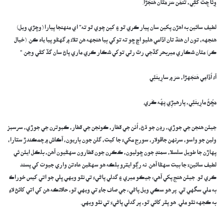
وِئَا چِتُ کَڻِي، تَنھَن سَرَ مَٿَان ھَنجَڙا.
لطيف سائين به اهڙن پکين سان پيار ڪري ٿو ۽ کين چوي ٿو ته” اي منهنجا پيارا (وڇڙي ويل)
هنجهه، تون ان هنڌ تان اڏامي هليو اچ ڇو ته توکي ٻيا هنجهه هن تلاءُ ۾ گهڻو پيا ياد ڪن. (خيال
ڪر) متان شڪاري ميربحر گڏجي رٿ رٿي توکي شڪار ڪري ماري پاڻ سان گڏ کڻي وڃن.“
آءُ اُڏامِي هَنجَهڙا، سَرَ ۾ سارِينَئِي
مَڇُڻُ مارِينَئِي، پارهيڙِي پَهُه ڪَري.
جيئن هنجن جي جوڙي، رڍن جو ڌڻ، اُٺن جي قطار، ڪونجن جي قطار، ڪبوترن جي جوڙي، سرسبز
ولين جو واسو، سرنهن جاڦولار، سورج مکيءَ جا کيت، گلن جون ٻاريون، آڪاش ۾ چمڪندڙ ستارا،
پهاڙن جا طويل سلسلا، سمنڊ جون ڇوليون، ڪڪرن جون قطارون سهڻيون آهن، بلڪل ايئن ئي
لطيف سائينءَ جا بيت سهڻا آهن. نه رڳو ايترو بلڪه هو سهڻين عادتن واري جيوت کي پسند
ڪري ٿو. جيئن هنج پکي آهي؛ جيڪو ميري ۽ گدلي پاڻيءَ تي نٿو ويهي ڀلي جو اتي کيس خوراڪ
به ملي سگهي ٿي. پر هو سڪي ويل پاڻيء جي صاف جاءِ تي ويهي ٿو، حالانڪه هن کي اتي کائڻ لاءِ
به ڪجهه نٿو ملي. هو پٿر کائي ٿو، پر گدلي پاڻيءَ تي نٿو ويهي.