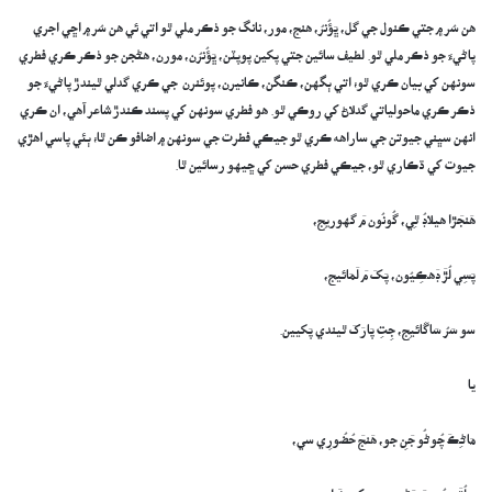
هن سُر ۾ جتي ڪنول جي گل، ڀَؤُنرُ، هنج، مور، نانگ جو ذڪر ملي ٿو اتي ئي هن سُر ۾ اڇي اجري
پاڻيءَ جو ذڪر ملي ٿو. لطيف سائين جتي پکين پوپٽن، ڀَؤُنرُن، مورن، هڻجن جو ذڪر ڪري فطري
سونهن کي بيان ڪري ٿو؛ اتي ٻگهن، ڪنگن، ڪانيرن، پوئنرن جي ڪري گدلي ٿيندڙ پاڻيءَ جو
ذڪر ڪري ماحولياتي گدلاڻ کي روڪي ٿو. هو فطري سونهن کي پسند ڪندڙ شاعر آهي، ان ڪري
انهن سڀني جيوتن جي ساراهه ڪري ٿو جيڪي فطرت جي سونهن ۾ اضافو ڪن ٿا؛ ٻئي پاسي اهڙي
جيوت کي ڌڪاري ٿو، جيڪي فطري حسن کي ڇيهو رسائين ٿا.
ھَنجَڙا ھيلاڊُ ٿِي، گُونُون مَ گهوريجِ،
پَسِي لُڙَ ڊَھڪِيُون، پَکَ مَ لَمَائيج،
سو سَرُ سَاڱائيجِ، جِتِ پَارَکَ ٿيندي پَکيين.
يا
مَاڻِڪَ چُوڻُو جَنِ جو، ھَنجَ حُضُورِي سي،