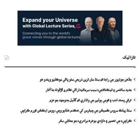
تازا ليک
جڏهن جوڌپور جي راجا لاءِ سنڌ مان ٽرين ذريعي مٺو پاڻي موڪليو ويندو ھو
جديد سائنس ۽ ٽيڪنالاجيءَ سبب سرمائيداراڻي نظام ۾ ڦڙڦوٽ جا آثار
ترقي پسند ادب ۽ قومي ٻولين جي واڌاري لاءِ گڏيل جدوجهد جو عزم
سنڌ پبلڪ سروس ڪميشن جي چيئرمن کي ھڪدم ھٽايو وڃي: وومن ايڪشن فورم ڪراچي
ڪراچيءَ جي تعمير ۽ داؤدي بوهره برادريءَ جو معاشي سفر