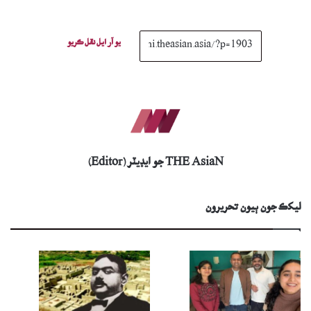
يو آر ايل نقل ڪريو
THE AsiaN جو ايڊيٽر (Editor)
ليکڪ جون ٻيون تحريرون