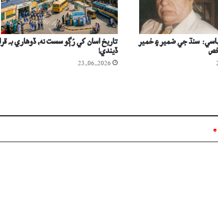
اسي: سنڌ جي ضمير ۽ خمير
تاريخ اسان کي رُڳو سست نه، ڏوهاري بہ قرا
خص
ڏيندي!
23-06-2026
*