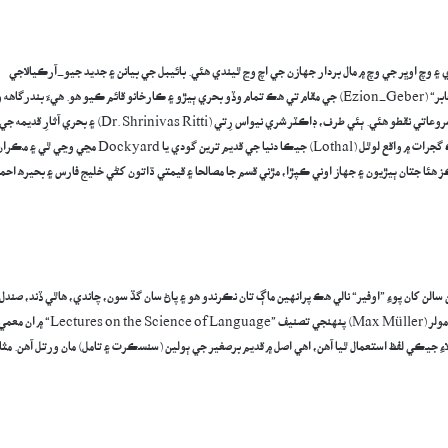
ي ۽ وچ اوڀر جي وچ ۾ مال بردار جهازن جي اچ وڃ ٿيندي هئي. بائيبل جي بيانن ۽ جديد جيو-آرڪيالاجي
موجب، حضرت سليمان عليه السلام خليج عقبہ (بحيره احمر) جي ساحل تي ”عصيون جابر“ (Ezion-Geber) جي مقام تي هڪ تمام وڏو بحري ٻيڙو ۽ ڪارخانو قائم ڪيو هو. هيءَ بندرگا
اوڀر مان نڪري بحرِ هند ۽ پوءِ اتان سنڌو ماٿريءَ جي ساحلن تائين پهچڻ جو بنيادي شروعاتي نقطو هئي. ٻئي طرف، ڊاڪٽر شري نيواس رِتي (Dr. Shrinivas Ritti) ۽ بحري آثارِ قديمه ج
ٻين ماهرن جي تحقيقات موجب سنڌو ماٿريءَ جي تهذيب جي ساحلي علائقن، جهڙوڪ گجرات ۾ واقع لوٿل (Lothal) جيڪا دنيا جي قديم ترين گودي يا Dockyard مڃي وڃي ٿي ۽
Sutkag)، اهي اهم ترين تجارتي مرڪز هئا جتان ٻيڙيون ۽ جهاز اوني ڪپڙا، مڙني قسم جا مصالحا ۽ قيمتي ڌاتون کڻي خليج فارس ۽ بحيره احم
الن کان پوءِ ”اوفير“ نالي هڪ پرانهين ماڳ تان نڪرندو هو ۽ پاڻ سان گڏ سون، چاندي، هاٿي ڏند، صندل
جي ڪاٺي، باندر ۽ مور کڻي ايندو هو. مشهور جرمن ماهرِ لسانيات ۽ مستشرق مڪس مولر (Max Müller) پنهنجي تصنيف ”Lectures on the Science of Language“ ۾ ان
ءِ جيڪي لفظ استعمال ٿيا آهن، اهي اصل ۾ قديم برصغير جي ٻولين (سنسڪرت ۽ تامل) مان ورتل آهن. مثا