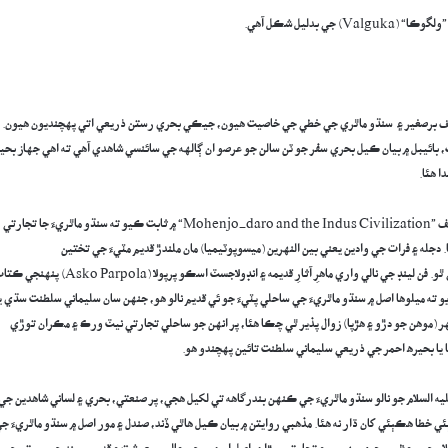
 صرف برصغير ۽ سنڌو ماٿري جي خطي جي خاصيت هيون، جيڪي بحري رستن ذريعي اتي پهچنديون هيون.
ي اسڪالرز جي تحقيق موجب، بائيبل ۾ بيان ڪيل بحري سفر جو ٽن سالن جو عرصو ان ڳالهه جي سائنسي شاهدي آهي ته اهي جهاز بحي
ا هئا.
ماهرِ آثارِ قديمه سر جان مارشل (Sir John Marshall) پنهنجي مشهورِ زمانه تصنيف ”Mohenjo-daro and the Indus Civilization“ ۾ ثابت ڪيو ته سنڌو ماٿريءَ جا تجارتي
مسيح ۽ ان کان به اڳ وچ اوڀر ۽ بابل (Babylon) سان قائم هئا. دجله ۽ فرات جي وادين يعني بين النهرين (ميسوپوٽيميا) مان ملندڙ قديم مٽيءَ جي تختين
(Cuneiform Tablets) تي ”ميلوها“ (Meluhha) جو ڪيترائي ڀيرا ذڪر ملي ٿو. فن لينڊ جي نالي واري ماهرِ آثارِ قديمه ۽ انڊولاجسٽ اسڪو پرپولا (Asko Parpola
نسي مطالعو ڪيو ۽ ٻڌايو ته ميلوها اصل ۾ سنڌو ماٿريءَ جي ساحلي پٽيءَ جو ئي قديم نالو هو، جنهن سان سليماني سلطنت سڌي ي
 (موهن جو دڙو ۽ هڙپا) زوال پذير ٿي چڪا هئا، پر انهن جو ساحلي تجارتي نيٽ ورڪ ۽ مڪران توڙي
ا يا بحيره احمر جي ذريعي سليماني سلطنت تائين پهچندو هو.
لسلام جو نالو سنڌو ماٿريءَ جي ڪنهن بندرگاهه تي لکيل هجي، پر صنعتي، بحري ۽ لساني شاهدين جي
ي خطا هڪٻئي کان ڌار نه هئا. مذهبي روايتن ۾ بيان ڪيل هاٿي ڏند، صندل ۽ مور اصل ۾ سنڌو ماٿريءَ ج