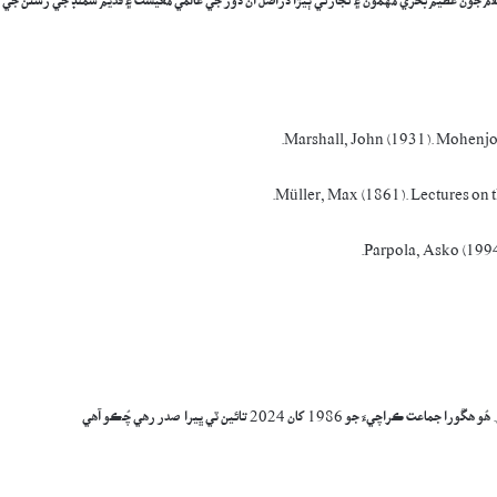
لام جون عظيم بحري مهمون ۽ تجارتي ٻيڙا دراصل ان دور جي عالمي معيشت ۽ قديم سمنڊ جي رستن جي
Marshall, John (1931). Mohenjo-
Müller, Max (1861). Lectures on
Parpola, Asko (1994
 1986 کان 2024 تائين ٽي ڀيرا صدر رھي چُڪو آھي