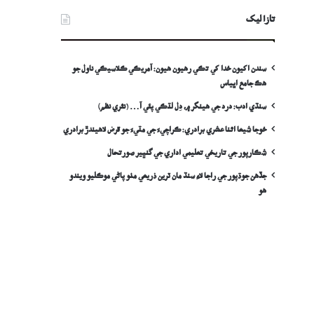
تازا ليک
سندن اکيون خدا کي تڪي رهيون هيون: آمريڪي ڪلاسيڪي ناول جو
هڪ جامع اڀياس
سنڌي ادب: درد جي ھينگر ۾، دِل لٽڪي پئي آ… (نثري نظم)
خوجا شيعا اثنا عشري برادري: ڪراچيءَ جي مٽيءَ جو قرض لاھيندڙ برادري
شڪارپور جي تاريخي تعليمي اداري جي گنڀير صورتحال
جڏهن جوڌپور جي راجا لاءِ سنڌ مان ٽرين ذريعي مٺو پاڻي موڪليو ويندو
ھو