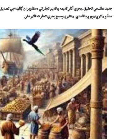
ج
ديد سائنسي تحقيق، بحري آثارِ قديمه ۽ قديم تجارتي دستاويز ان ڳالهه جي تصديق
سنڌو ماٿريءَ وچ ۾ باقاعدي، منظم ۽ وسيع بحري تجارت قائم هئي