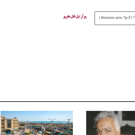
يو آر ايل نقل ڪريو