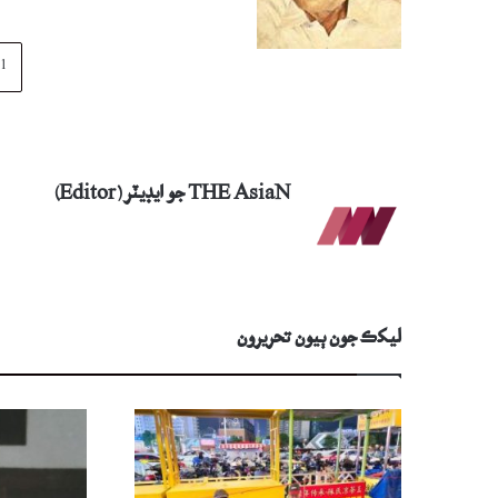
THE AsiaN جو ايڊيٽر (Editor)
ليکڪ جون ٻيون تحريرون