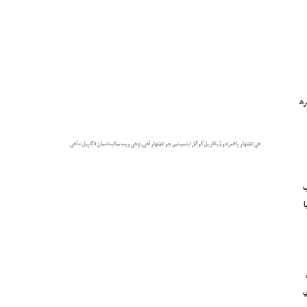
ره
هي اشتهار پاڻمرادو ڏيکاريل گوگل ايڊسينس جو اشتهار آهي، ۽ هي ويب سائيٽ سان لاڳاپيل نه آهي.
) پنهنجي ڪتاب
ا
ي