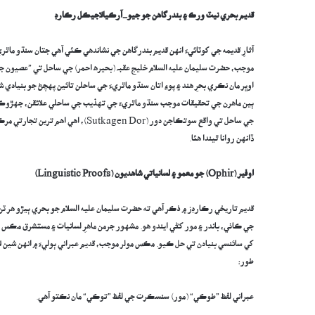
قديم بحري نيٽ ورڪ ۽ بندرگاهن جو جيو-آرڪيالاجيڪل رڪارڊ
آثارِ قديمه جي کوٽائيءَ انهن قديم بندرگاهن جي نشاندهي ڪئي آهي جتان سنڌو ماٿر
جي ساحل تي واقع سوتڪاجن دور (en Dor
ڏانهن روانا ٿيندا هئا.
اوفير
(Ophir)
جو معمو ۽ لسانياتي شاهديون
(Linguistic Proofs)
قديم تاريخي رڪارڊز ۾ ذڪر آهي ته حضرت سليمان عليه السلام جو بحري ٻيڙو هر ٽن س
کي سائنسي بنيادن تي حل ڪيو. مڪس مولر موجب، قديم عبراني ٻوليءَ ۾ انهن شين لا
طور:
عبراني لفظ ”طوڪي“ (مور) سنسڪرت جي لفظ ”توڪي“ مان نڪتو آهي.