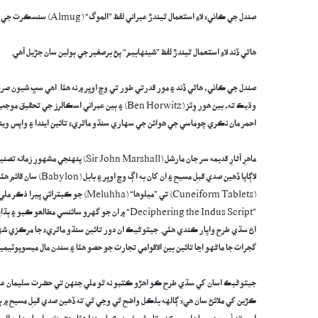
صندل جي ڪاٺيءَ لاءِ استعمال ٿيندڙ عبراني لفظ ”الموگ“ (Almug) سنسڪرت جي ”ولگوڪا“ (Valguka) جي بدليل شڪل آهي.
هاٿي ڏند لاءِ استعمال ٿيندڙ لفظ ”شينهابيم“ پڻ برصغير جي ٻولين سان جڙيل آهي.
صندل جي ڪاٺي، هاٿي ڏند ۽ مور قدرتي طور تي وچ اوڀر ۾ نه ھئا. اهي سڀ شيون
وڌيڪ ته، بين هور وِٽز (Ben Horwitz) ۽ ٻين عبران
احمر مان نڪري چوماسي جي هوائن جي سهاري سنڌو ماٿريءَ تائين ايندا ۽ واپس ويند
لاڳاپا ڏهين صدي قبلِ 
”Deciphering the Indus Script“ ۾ ان جو گهرو سائ
اڻ سڌي طرح واپار ڪندي هئي. جيتوڻيڪ ان دور تائين سنڌو ماٿريءَ جا مرڪزي شهر
گجرات جا ماڻهو اڃا تائين بين الاقوامي تجارت جو حصو هئا ۽ سندن مال ميسوپوٽيمي
جيتوڻيڪ اسان کي سڌي طرح ڪو اهڙو ڪتبو نه ٿو ملي جنهن تي حضرت سليمان عليه ا
ڪڙين کي ملائڻ سان هيءَ ڳالهه بلڪل واضح ٿي وڃي ٿي ته ڏهين صدي قبلِ مسيح ۾ ٻئ