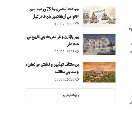
جماعت اسلاميءَ جا 79 ورهيه: بين
الاقوامي آرڪائيوز مان ظاھر ٿيل
ڇرڪائيندڙ راز!
12-07-2026
هه وچ
ي
پير پاڳارن ۽ حُر تحريڪ جي تاريخ تي
 مڪران
ھڪ نظر
ر
20-08-2025
ٻن مختلف تهذيبن ۽ ثقافتن جو ٽڪراءُ
۽ سماجي منافقت
08-07-2026
 معمي
وڌيڪ ڏيکاريو
ل