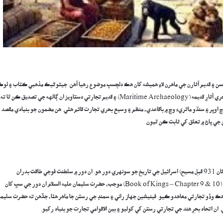
نويسن ۽ قديم آثارن جي ماهرن لاءِ هميشه کان هڪ دلچسپ موضوع رهيا آهن. جيتوڻيڪ مذهبي ڪتاب ۽ لوڪ
داستان انهن لاڳاپن کي معجزاتي ۽ ديومالائي رنگ ڏين ٿا، پر جديد سائنسي تحقيق، بحري آثارِ قديمه (Maritime Archaeology) ۽ قديم تجارتي دستاويز ان ڳالهه جي تصديق ڪن ٿا ته
اوڀر ۽ سنڌو ماٿريءَ وچ ۾ باقاعدي، منظم ۽ وسيع بحري تجارت قائم هئي. هن مضمون جو بنيادي مقصد
 جي پاڻ ۾ تعلق کي ثابت ڪن ٿيون.
تاريخي شاهدين موجب,حضرت سليمان عليه السلام جو دورِ حڪومت (تقريبن 970 کان 931 قبلِ مسيح) اسرائيل جي تاريخ جو سونهري دور هو. ان دور ۾ سلطنت فوجي طاقت بدران
سفارتڪاري ۽ عالمي تجارت ذريعي عروج حاصل ڪيو. بائيبل جي ”ڪتابِ سلاطين“ (Book of Kings – Chapter 9 & 10) موجب، حضرت سليمان عليه السلام ان دور جي سڀ کان
وت، فينيشين (Phoenicians) جي بادشاهه ”حيرام“ (Hiram) سان هڪ وڏو تجارتي معاهدو ڪيو. فينيشين جهاز راني ۽ سمنڊ جي رستن جا ماهر هئا، جڏهن ته حضرت سليم
 ان اتحاد بحرِ هند جي تجارتي رستن کي کوليو ۽ بين الاقوامي تجارت جو بنياد رکيو.