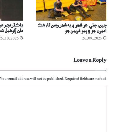
چين، جتي هر شھر ۾ ٻه شھر وسن ٿا، هڪ
ڊاڪٽر نجم عب
اميرن جو ۽ ٻيو غريبن جو
مان ڳوهيل ش
25-10-2025
26-09-2025
Leave a Reply
Your email address will not be published.
Required fields are marked
C
o
m
m
e