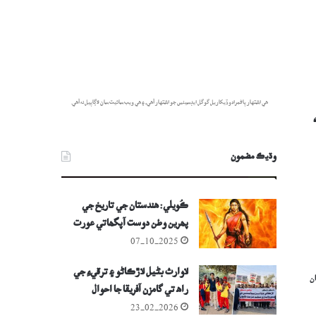
هي اشتهار پاڻمرادو ڏيکاريل گوگل ايڊسينس جو اشتهار آهي، ۽ هي ويب سائيٽ سان لاڳاپيل نه آهي.
وڌيڪ مضمون
ڪُويلي: هندستان جي تاريخ جي
پھرين وطن دوست آپگھاتي عورت
07-10-2025
لاوارث بڻيل لاڙڪاڻو ۽ ترقيءِ جي
ان
راھ تي گامزن آفريقا جا احوال
23-02-2026