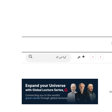
Sidebar
ڳولا
فالو
جي
لاءِ