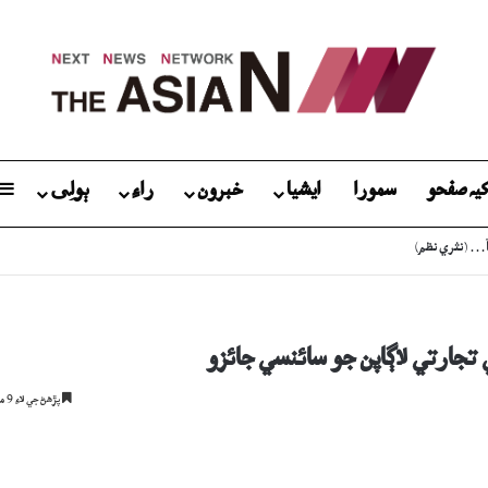
يہ صفحو
سمورا
ايشيا
خبرون
راءِ
ٻولِی
ٽيءَ جو قرض لاھيندڙ برادري
تجارتي لاڳاپن جو سائنسي جائزو
پڙھڻ جي لاءِ 9 منٽ