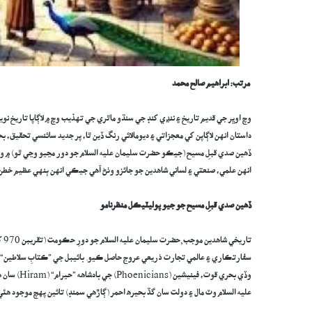
مرتب: ابراهيم صالح محمد
وچ اوڀر جي قديم تاريخ ۽ ننڍي کنڊ جي سنڌو ماٿري جي تهذيب وچ ۾ لاڳاپا تاريخ 
ڏهين صدي قبلِ مسيح (جيڪو حضرت سليمان عليه السلام جو دور مڃيو وڃي ٿو) ۾ وچ 
انهن علمي، صنعتي ۽ لساني شاهدين جو جائزو وٺڻ آهي جيڪي انهن ٻنهي عظيم خطن
ڏهين صدي قبلِ مسيح جو جيو پوليٽيڪل منظرنامو
وڏي بحري ق
عليه السلام وٽ مال ۽ دولت سان گڏ بحيره احمر (ڳاڙهي سمنڊ) تائين پهچ موجود هئي.