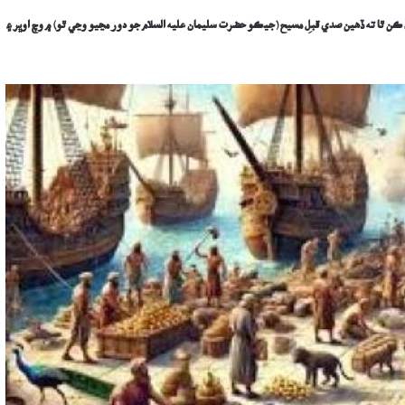
 ڪن ٿا ته ڏهين صدي قبلِ مسيح (جيڪو حضرت سليمان عليه السلام جو دور مڃيو وڃي ٿو) ۾ وچ اوڀر ۽