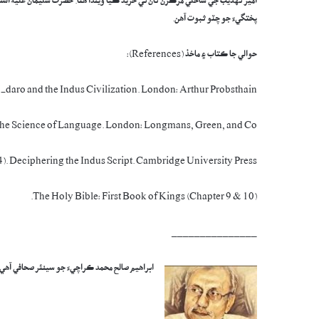
امير تهذيب جي ساحلي مرڪزن تان ئي خريد ڪيا ويندا هئا. حضرت سليمان عليه الس
پختگيءَ جو چٽو ثبوت آهن.
حوالي جا ڪتاب ۽ ماخذ (References):
daro and the Indus Civilization. London: Arthur Probsthain.
 the Science of Language. London: Longmans, Green, and Co.
). Deciphering the Indus Script. Cambridge University Press.
The Holy Bible: First Book of Kings (Chapter 9 & 10).
_______________
ابراھيم صالح محمد ڪراچيءَ جو سينئر صحافي آھي. ھُو ھڱورا جماعت ڪراچيءَ جو