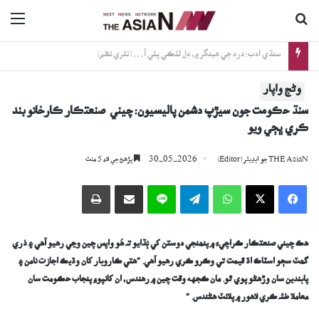
ڳولا جي لاءِ
nu
خوجا شيعا اثنا عشري برادري: ڪراچيءَ جي مٽيءَ جو قرض لاھيندڙ برادري
وڻج واپار
سنڌ حڪومت جون سيڙپ دشمن پاليسيون: چيني صنعتڪار ڪارخانو بند
ڪري ڀڄي ويو
30-05-2026
THE AsiaN جو ايڊيٽر (Editor)
پڙھڻ جي لاءِ 5 منٽ
Facebook
X
WhatsApp
Telegram
Line
اي ميل وسيلي ونڊيو
پرنٽ
ھڪ چيني صنعتڪار ڪراچيءَ ۾ پنھنجي دوستن کي ٻُڌايو تہ ھُو
واپس چين وڃي رهيو آهي
۽
ذري
گھٽ سڄو اسٽاڪ اڌ قيمت تي وڪرو ڪري رهيو آهي
.
”
هتي ڪاروبار کان وڌيڪ اجازت نامن ۽
پابندين سان وڙهڻو پوي ٿو
.
مان ڪجهه وقت چين ۾ رهندس، ان کانپوءِ پنجاب حڪومت سان
معاملا طئہ ڪري لاهور ۾ پلانٽ ھڻندس. “