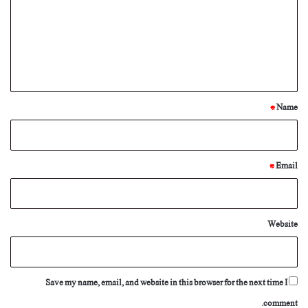
m
m
e
n
t
*
*
Name
*
Email
Website
Save my name, email, and website in this browser for the next time I
comment.