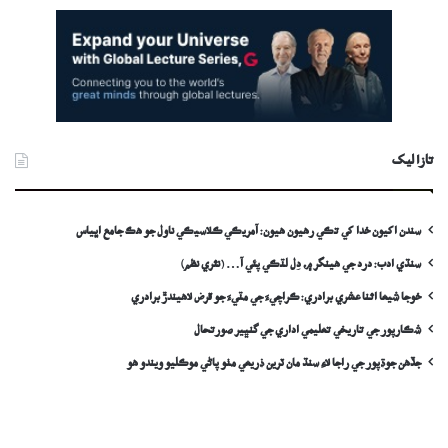
تازا ليک
سندن اکيون خدا کي تڪي رهيون هيون: آمريڪي ڪلاسيڪي ناول جو هڪ جامع اڀياس
سنڌي ادب: درد جي ھينگر ۾، دِل لٽڪي پئي آ… (نثري نظم)
خوجا شيعا اثنا عشري برادري: ڪراچيءَ جي مٽيءَ جو قرض لاھيندڙ برادري
شڪارپور جي تاريخي تعليمي اداري جي گنڀير صورتحال
جڏهن جوڌپور جي راجا لاءِ سنڌ مان ٽرين ذريعي مٺو پاڻي موڪليو ويندو ھو