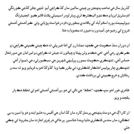
گذريل سال هي صاحب پنهنجن ٻن چيني ساٿين سان گڏ ڪراچي آيو. ٽنهي ڄڻن گڏجي ڪورنگي
انڊسٽريل ايريا ۾ هڪ ننڍو اليڪٽرڪ ٿري ويلر لوڊر اسيمبلي پلانٽ قائم ڪيو. انجنيئرنگ
ڊيولپمينٽ بورڊ اسلام آباد کي باقاعدي منظوريءَ لاءِ درخواست پڻ ڏني وئي. ڪم آهستي آهستي
شروع ٿي رهيو هو، اُميدون به هيون ته منصوبا به هئا.
ان دوران سنڌ حڪومت جي ڪجهه عملدارن کي اها خبر پئي ته هڪ چيني ڪمپني ڪراچيءَ ۾
ڪم ڪري رهي آهي. اهي ھڪدم وٽن پهتا ۽ چيائون ته جيئن ته ڪراچيءَ ۾ امن امان جي صورتحال
حساس آهي، تنهنڪري حڪومت سمورن پرڏيهي شهرين جي سيڪيورٽيءَ جي ذميوار آهي.
تنهنڪري چار پوليس اهلڪار فئڪٽريءَ تي مقرر ڪيا ويا. گڏوگڏ اهو به فرمايو ويو ته سندن
رهائش ۽ خرچ ڪمپني ئي برداشت ڪندي.
ظاهري طور اهو سڀ ڪجهه ”تحفظ“ جي نالي تي هو، پر آهستي آهستي اهو ئي تحفظ هڪ بار
بڻجندو ويو.
ان کان اڳ هي دوست پنهنجي پرسنل گارڊ سان گڏ اسان جي آفيس به هليو ايندو هو ۽ اسين به بي
تڪلفيءَ سان سندس فئڪٽري هليا ويندا هئاسين. پر هاڻي هر چُرپُر اجازت سان مشروط ٿي چڪي
هئي.