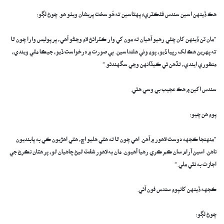
هڪ ڏينهن اسين سندس فئڪٽريءَ پهتاسين ته هُو سخت پريشان ويٺو هو. چوڻ لڳو:
”مان ٽن ڏينهن کان چئي رهيو آهيان ته مون کي وار ڪٽرائڻ لاءِ وڃڻو آهي، پر پوليس وارا چون ٿا
ته پهرين هڪ لک رپيا ڏيو، پوءِ وٺي هلنداسين. ٻي صورت ۾ درخواست ڏيو، جيڪا مٿي ويندي،
منظوري ايندي، تڏهن ئي ڪيڏانهن وڃي سگهندئو.“
سندس اکين ۾ هڪ عجيب بي وسي هئي.
پوءِ هن چيو:
”منهنجا ڪجهه دوست لاهور ۾ آهن. اهي چون ٿا ته هتي هليو اچ، هتي اهڙيون ڪي به پابنديون
ناهن. اسين آرام سان ڪم ڪري رهيا آهيون. مان به لاهور شفٽ ٿيڻ چاهيان ٿو، پر هتان نڪرڻ جي
اجازت به نٿي ملي.“
ڪجهه ڏينهن کانپوءِ سندس فون آئي.
چوڻ لڳو: