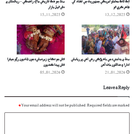
ٽِڪ ٽاڪ معاملو آمريڪي جمهوريت جي تضاد کي
سنڌ جو ھڪ تاريخي ماڳ راهمڪي – ريگستان ۾
ظاهر ڪري ٿو
دفن ٿيل بازار
15-11-2025
13-12-2025
سنڌ ۾ بدامنيءَ جي باھ ڀڙڪي رھي آھي پر رياستي
لاش جو نڪاح: زبردستيءَ جون شاديون رڳو جيئرا
ادارا ۽ عدالتون ماٺ آھن
لاش پيدا ڪنديون
05-01-2026
21-01-2026
Leave a Reply
*
Your email address will not be published.
Required fields are marked
C
o