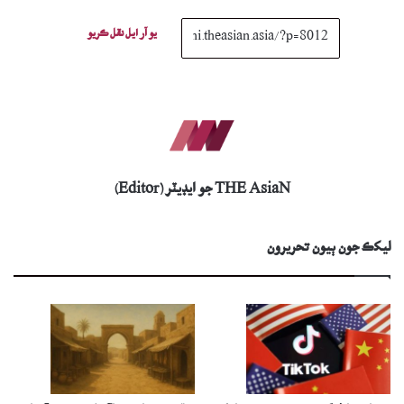
يو آر ايل نقل ڪريو
THE AsiaN جو ايڊيٽر (Editor)
ليکڪ جون ٻيون تحريرون