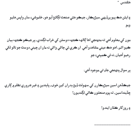
ھڻندس. “
۽ ايئن هڪ ٻيو پرڏيهي سيڙپڪار، جيڪو هتي صنعت لڳائڻ آيو هو، خاموشيءَ سان واپس هليو
ويو.
مون کي معلوم آهي ته منهنجي اها ڳالهه ڪجهه دوستن کي خراب لڳندي، پر جيڪو ڪجهه بيان
ڪيو اٿم، اهو هڪ عيني مشاهدو آهي. ان ڪري ئي ڄاڻي واڻي نه مان ان چيني دوست جو نالو لکي
رهيو آهيان، نه ئي ڪمپنيءَ جو.
پر سوال پنهنجي جاءِ تي موجود آهي:
جيڪڏهن اسين سيڙپڪارن کي سهولت ڏيڻ بدران کين خوف، پابندين ۽ غير ضروري نظام ۾ ڳاري
ڇڏينداسين، ته پوءِ صنعتون ڪاٿي لڳنديون؟
۽ روزگار ڪٿان ايندو؟
_______________