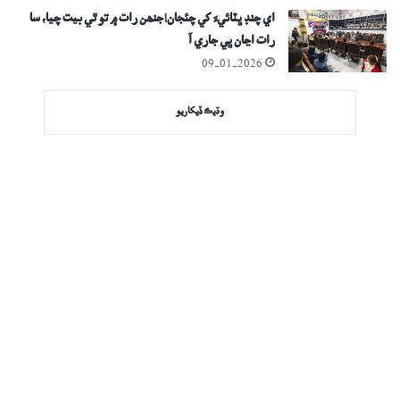
اي چنڊ ڀٽائيءَ کي چئجان!جنھن رات ۾ تو ٿي بيت چيا، سا
رات اڃان ڀي جاري آ
09-01-2026
وڌيڪ ڏيکاريو