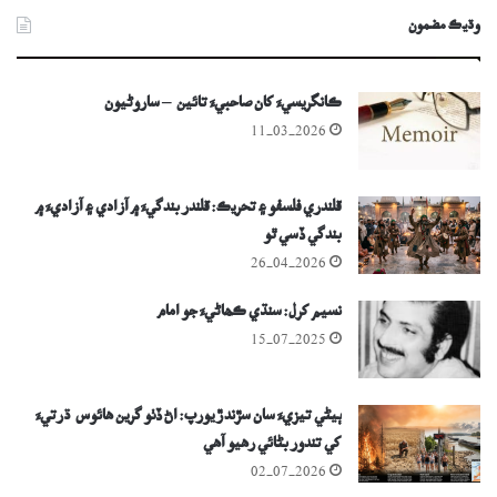
وڌيڪ مضمون
ڪانگريسيءَ کان صاحبيءَ تائين – ساروڻيون
11-03-2026
قلندري فلسفو ۽ تحريڪ: قلندر بندگيءَ ۾ آزادي ۽ آزاديءَ ۾
بندگي ڏسي ٿو
26-04-2026
نسيم کرل: سنڌي ڪھاڻيءَ جو امام
15-07-2025
ٻيڻي تيزيءَ سان سڙندڙ يورپ: اڻ ڏٺو گرين هائوس ڌرتيءَ
کي تندور بڻائي رهيو آهي
02-07-2026