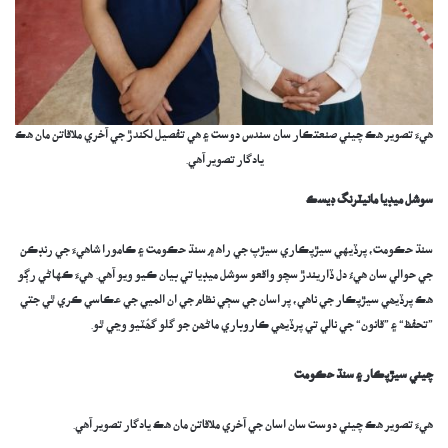
هيءَ تصوير هڪ چيني صنعتڪار سان سندس دوست ۽ ھي تفصيل لکندڙ جي آخري ملاقاتن مان هڪ
يادگار تصوير آهي.
سوشل ميڊيا مانيٽرنگ ڊيسڪ
سنڌ حڪومت، پرڏيهي سيڙپڪاري سيڙپ جي راھ ۾ سنڌ حڪومت ۽ ڪامورا شاهيءَ جي رنڊڪن
جي حوالي سان هيءُ دل ڏاريندڙ سچو واقعو سوشل ميڊيا تي بيان ڪيو ويو آهي. هيءَ ڪهاڻي رڳو
هڪ پرڏيھي سيڙپڪار جي ناهي، پر اسان جي سڄي نظام جي ان الميي جي عڪاسي ڪري ٿي جتي
”تحفظ“ ۽ ”قانون“ جي نالي تي پرڏيھي ڪاروباري ماڻھن جو گلو گھُٽيو وڃي ٿو.
چيني سيڙپڪار ۽ سنڌ حڪومت
هيءَ تصوير هڪ چيني دوست سان اسان جي آخري ملاقاتن مان هڪ يادگار تصوير آهي.