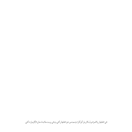
هي اشتهار پاڻمرادو ڏيکاريل گوگل ايڊسينس جو اشتهار آهي، ۽ هي ويب سائيٽ سان لاڳاپيل نه آهي.