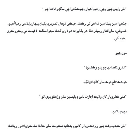
”مان واپس چين وڃي رهيو آهيان، جيڪڏهن اچي سگهو ٿا ته اچو. “
جڏهن اسين پهتاسين ته اهي ئي رڪشا، جيڪي توهان تصوير ۾ پٺيان بيهاريل ڏسي رهيا آهيو،
خاموشيءَ سان قطار ۾ بيٺل هئا. هن ٻڌايو ته هو ذري گھٽ سڄو اسٽاڪ اڌ قيمت تي وڪرو ڪري
رهيو آهي.
مون چيو:
”ايتري نقصان ۾ ڇو پيو وڪڻين؟“
هو هڪ تلخ مُرڪ سان ڳالهائڻ لڳو:
”هتي ڪاروبار کان وڌيڪ اجازت نامن ۽ پابندين سان وڙهڻو پوي ٿو.“
پوءِ چيائين:
”مان ڪجهه وقت چين ۾ رهندس، ان کانپوءِ پنجاب حڪومت سان معاملا طئہ ڪري لاهور ۾ پلانٽ