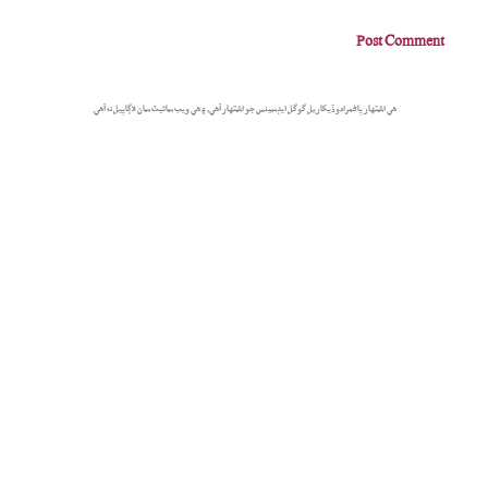
هي اشتهار پاڻمرادو ڏيکاريل گوگل ايڊسينس جو اشتهار آهي، ۽ هي ويب سائيٽ سان لاڳاپيل نه آهي.