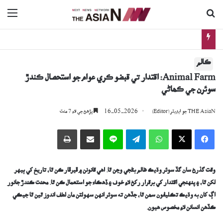
ڳولا جي لاءِ
nu
ترقي پسند ادب ۽ قومي ٻولين جي واڌاري لاءِ گڏيل جدوجهد جو عزم
ڪالم
Animal Farm: اقتدار تي قبضو ڪري عوام جو استحصال ڪندڙ
سوئرن جي ڪھاڻي
16-05-2026
THE AsiaN جو ايڊيٽر (Editor)
پڙھڻ جي لاءِ 7 منٽ
Facebook
X
WhatsApp
Telegram
Line
اي ميل وسيلي ونڊيو
پرنٽ
وقت گذرڻ سان گڏ سوئر وڌيڪ ظالم بڻجي وڃن ٿا. اهي قانونن ۾ ڦيرڦار ڪن ٿا، تاريخ کي ٻيهر
لکن ٿا، ۽ پنهنجي اقتدار کي برقرار رکڻ لاءِ خوف ۽ ڏھڪاءَ جو استعمال ڪن ٿا. محنت ڪندڙ جانور
اڳ کان به وڌيڪ تڪليفون سھن ٿا، جڏهن ته سوئر انهن سهولتن مان لطف اندوز ٿين ٿا جيڪي
ڪڏهن انسانن لاءِ مخصوص هيون.