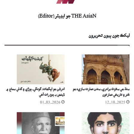
THE AsiaN جو ايڊيٽر (Editor)
ليکڪ جون ٻيون تحريرون
سنڌ جي سلاوٽ برادري، سندن عمارت سازيءَ جو
آدرشن جو آپگھات: گونگي، ٻوڙي ۽ گدلي سماج ۾
ھُنر ۽ تاريخي عمارتون
ڏينھن بہ ڄڻ رات آھي
01-03-2026
12-10-2025