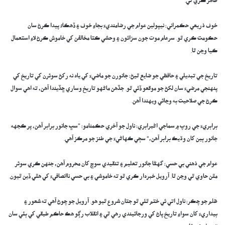
ظاهر ڪري ٿي.
خوف ذريعي حڪمراني: نيپولين عوام جي رضامنديءَ بجاءِ خوف ۽ ڏھڪاءُ پيدا ڪرڻ سان
حڪومت ڪري ٿو. سرعام موت جون سزائون ۽ وحشي ڪتا مخالفن کي خاموش ڪرڻ لاءِ استعمال
ڪيا وڃن ٿا.
تاريخ جي تبديلي ۽ حافظي جو ضايع ٿيڻ: جانورن جو ماضيءَ کي ياد نه رکڻ سوئرن کي تاريخ کي
پنهنجي مرضيءَ سان لکڻ جو موقعو ڏئي ٿو. جڏهن ماڻهو تاريخ وساري ڇڏيندا آهن، ته اهي سوال
ڪرڻ جي صلاحيت به وڃائي ويهندا آهن.
برابريءَ جي روپ ۾ سماجي اڻبرابري: ناول جو آخري حڪمنامو: ”سڀ جانور برابر آهن، پر ڪجهه
جانور ٻين کان وڌيڪ برابر آهن،“ سڄي ڪهاڻيءَ جي طنز جو مرڪز آهي.
عوام جي ذهني بي حسي: گهڻا جانور تعليم ۽ تنقيدي سوچ کان محروم آهن، جنهن ڪري سوئر
مٿن حاوي ٿي وڃن ٿا. آرويل خبردار ڪري ٿو ته خاموشي ۽ بي حسي ناانصافيءَ کي هٿي ڏين ٿيون.
ظلم جو چڪر: ناول اتي ئي ختم ٿئي ٿو جتان شروع ٿيو هو. آرويل جو چوڻ آهي ته شعور ۽
بيداريءَ کان سواءِ تاريخ پاڻ کي ورجائيندي رهي ٿي ۽ انقلاب رڳو هڪ حاڪم طبقي کي ٻئي سان