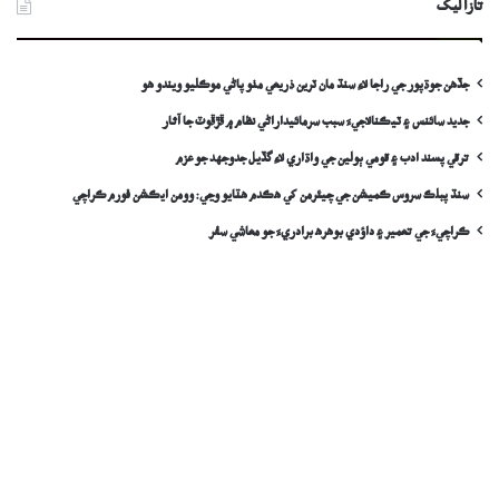
تازا ليک
جڏهن جوڌپور جي راجا لاءِ سنڌ مان ٽرين ذريعي مٺو پاڻي موڪليو ويندو ھو
جديد سائنس ۽ ٽيڪنالاجيءَ سبب سرمائيداراڻي نظام ۾ ڦڙڦوٽ جا آثار
ترقي پسند ادب ۽ قومي ٻولين جي واڌاري لاءِ گڏيل جدوجهد جو عزم
سنڌ پبلڪ سروس ڪميشن جي چيئرمن کي ھڪدم ھٽايو وڃي: وومن ايڪشن فورم ڪراچي
ڪراچيءَ جي تعمير ۽ داؤدي بوهره برادريءَ جو معاشي سفر