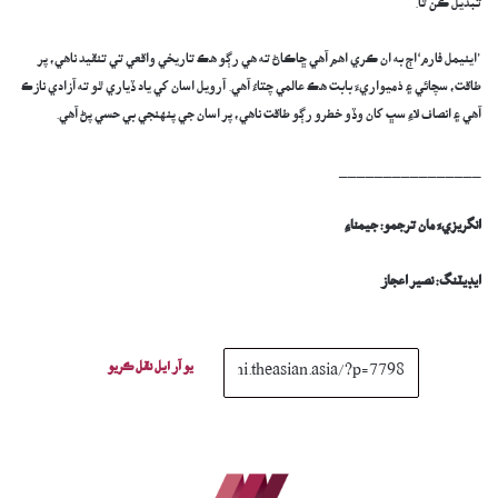
تبديل ڪن ٿا.
’اينيمل فارم‘اڄ به ان ڪري اهم آهي ڇاڪاڻ ته هي رڳو هڪ تاريخي واقعي تي تنقيد ناهي، پر
طاقت، سچائي ۽ ذميواريءَ بابت هڪ عالمي چتاءُ آهي. آرويل اسان کي ياد ڏياري ٿو ته آزادي نازڪ
آهي ۽ انصاف لاءِ سڀ کان وڏو خطرو رڳو طاقت ناهي، پر اسان جي پنهنجي بي حسي پڻ آهي.
________________
انگريزيءَ مان ترجمو: جيمناءِ
ايڊيٽنگ: نصير اعجاز
يو آر ايل نقل ڪريو