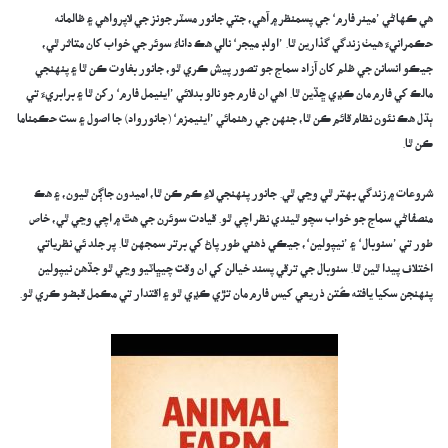
هي ڪهاڻي ’مينر فارم‘ جي پسمنظر ۾ آهي، جتي جانور مسٽر جونز جي لاپرواهي ۽ ظالمانه
حڪمرانيءَ هيٺ زندگي گذارين ٿا. ’اولڊ ميجر‘ نالي هڪ داناءُ سوئر جي خواب کان متاثر ٿي،
جيڪو انسانن جي ظلم کان آزاد سماج جو تصور پيش ڪري ٿو، جانور بغاوت ڪن ٿا ۽ پنهنجي
مالڪ کي فارم مان ڪڍي ڇڏين ٿا. اهي ان فارم جو نالو بدلائي ’اينيمل فارم‘ رکن ٿا ۽ برابريءَ تي
ٻڌل هڪ نئون نظام قائم ڪن ٿا، جنهن جي رهنمائي ’اينيمزم‘ (جانورواد) جا اصول ۽ ست حڪمناما
ڪن ٿا.
شروعات ۾ زندگي بهتر ٿي وڃي ٿي. جانور پنهنجي لاءِ ڪم ڪن ٿا، اميدون جاڳن ٿيون، ۽ هڪ
منصفاڻي سماج جو خواب سچو ٿيندي نظر اچي ٿو. قيادت سوئرن جي هٿ ۾ اچي وڃي ٿي، خاص
طور تي ’سنوبال‘ ۽ ’نيپولين‘، جيڪي ذهني طور پاڻ کي برتر سمجهن ٿا. پر جلد ئي نظرياتي
اختلاف پيدا ٿين ٿا. سنوبال جي ترقي پسند خيالن کي ان وقت چيڀاٽيو وڃي ٿو جڏهن نيپولين
پنهنجن سکيا يافته ڪُتن ذريعي کيس فارم مان تڙي ڪڍي ٿو ۽ اقتدار تي مڪمل قبضو ڪري ٿو.