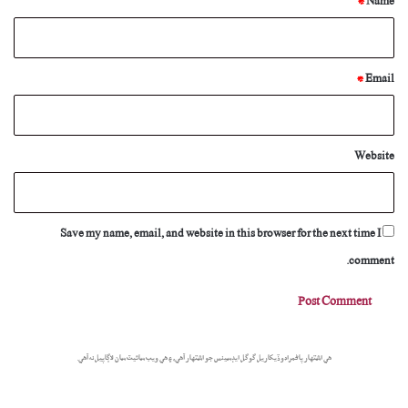
*
Name
*
Email
Website
Save my name, email, and website in this browser for the next time I
comment.
هي اشتهار پاڻمرادو ڏيکاريل گوگل ايڊسينس جو اشتهار آهي، ۽ هي ويب سائيٽ سان لاڳاپيل نه آهي.