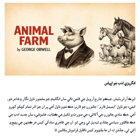
انگريزي ادب جو اڀياس
ايرِڪ آرٿر بليئر، جيڪو جارج آرويل جي قلمي نالي سان انگلينڊ جو مشھور ناول نگار ۽ شاعر ھو،
انھيءَ جو ناول ’اينيمل فارم‘ (جانورن جو فارم) هڪ ننڍو ناول آهي پر ان جو اثر تمام گهڻو گهرو
آهي. هڪ سادي جانورن جي آکاڻيءَ جي صورت ۾ لکيل هي ڪتاب، خاموشيءَ سان جديد ادب جي
هڪ طاقتور سياسي چتاءُ ۾ تبديل ٿي وڃي ٿو. ان جي ظاهري سادگي کيس هر ڪنهن جي پهچ ۾
آڻي ٿي، جڏهن ته ان جا مفهوم کيس ناقابلِ فراموش بڻائين ٿا.