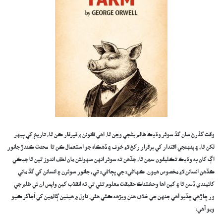
وقت گذرڻ سان گڏ سوئر وڌيڪ ظالم بڻجي وڃن ٿا. اهي قانونن ۾ ڦيرڦار ڪن ٿا، تاريخ کي ٻيهر
لکن ٿا، ۽ پنهنجي اقتدار کي برقرار رکڻ لاءِ خوف ۽ ڏھڪاءَ جو استعمال ڪن ٿا. محنت ڪندڙ جانور
اڳ کان به وڌيڪ تڪليفون سھن ٿا، جڏهن ته سوئر انهن سهولتن مان لطف اندوز ٿين ٿا جيڪي
ڪڏهن انسانن لاءِ مخصوص هيون. ڪهاڻيءَ جي پڄاڻيءَ تي، جانور سوئرن ۽ انسانن کي گڏ ماني
کائيندي ڏسن ٿا ۽ کين اها وحشتناڪ حقيقت معلوم ٿئي ٿي ته انقلاب کين واپس ان ئي ظلم جي
ور چاڙهي ڇڏيو آهي جنهن جي خلاف هنن ويڙهه ڪئي هئي. ناول ۾ ھيٺين ڳالھين کي اُجاگر ڪيو
ويو آھي: