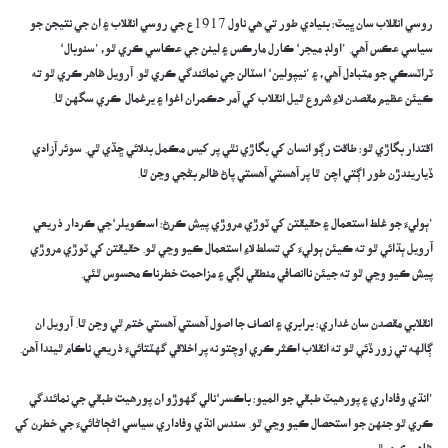
روسي انقلاب سان ڀيٽ: بنيادي طور تي هي ناول 1917ع جي روسي انقلاب ۽ ان جي نتيجن جو
سياسي عڪس آهي. ’اولڊ ميجر‘ ڪارل مارڪس ۽ لينن جي عڪاسي ڪري ٿو، ’سنوبال‘
ٽراٽسڪي جو متبادل آهي، ۽ ’نيپولين‘ اسٽالن جي نمائندگي ڪري ٿو. آرويل ظاهر ڪري ٿو ته
ڪيئن عظيم مقصدن لاءِ شروع ٿيل انقلاب کي آمر حڪمران اغوا ۽ يرغمال ڪري سگهن ٿا.
اقتدار بگاڙي ٿو: طاقت رڳو انسان کي بگاڙي نٿي پر کيس مڪمل بدلائي ڇڏي ٿي. سوئر آزادي
ڏياريندڙن طور اڳتي اچن ٿا پر آهستي آهستي پاڻ ظالم بڻجي وڃن ٿا.
’ٻوليءَ جو غلط استعمال ۽ حقيقتن کي ٽوڙي مروڙي پيش ڪرڻ: اسڪويلر‘جي ڪردار ذريعي
آرويل ٻڌائي ٿو ته ڪيئن ٻوليءَ کي تسلط لاءِ استعمال ڪيو وڃي ٿو. حقيقتن کي ٽوڙي مروڙي
پيش ڪيو وڃي ٿو ته جيئن ناانصافي منطقي لڳي ۽ مزاحمت خطرناڪ محسوس ٿئي.
انقلابي مقصدن سان غداري: برابري ۽ انصاف جا اصول آهستي آهستي ختم ٿي وڃن ٿا. آرويل ان
ڳالهه تي زور ڏئي ٿو ته انقلاب اڪثر ڪري اوچتو نه پر اخلاقي گهٽتائيءَ ذريعي ناڪام ٿيندا آهن.
’انڌي وفاداري ۽ پورھيٽ طبقي جو الميو: باڪسر‘نالي گهوڙو ان پورھيت طبقي جي نمائندگي
ڪري ٿو جنهن جو استحصال ڪيو وڃي ٿو. سندس انڌي وفاداري سياسي اڻڄاڻائيءَ جي خطرن کي