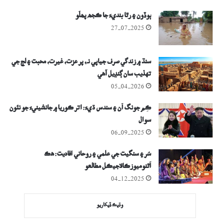
ٻوڏون ۽ رٿا بنديءَ جا ڪجھ پھلُو
27-07-2025
سنڌ ۾ زندگي صرف جياپي نہ، پر عزت، غيرت، محبت ۽ لڄ جي
تهذيب سان ڳنڍيل آهي
05-04-2026
ڪِم جونگ اُن ۽ سندس ڌيءَ: اتر ڪوريا ۾ جانشينيءَ جو نئون
سوال
06-09-2025
سُر ۽ سنگيت جي علمي ۽ روحاني افاديت: هڪ
اَٿنوميوزڪالاجيڪل مطالعو
04-12-2025
وڌيڪ ڏيکاريو