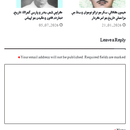
هيمون ڪالاڻي: سکر جو نرالو نوجوان ۽ سنڌ جي
ڪراچي شھر، بندر ۽ پارسي گھراڻا: تاريخ،
مزاحمتي تاريخ جو امر ڪردار
تجارت، قانون ۽ عقيدن جو اڀياس
05-07-2026
21-01-2026
Leave a Reply
*
Your email address will not be published.
Required fields are marked
C
o
m
m
e
n
t
*