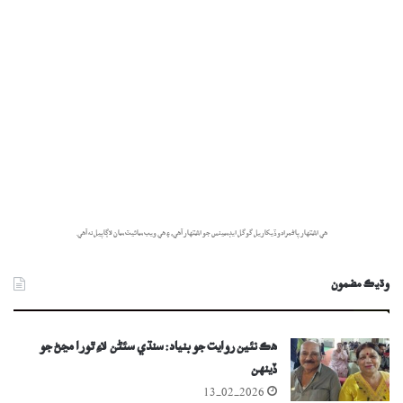
هي اشتهار پاڻمرادو ڏيکاريل گوگل ايڊسينس جو اشتهار آهي، ۽ هي ويب سائيٽ سان لاڳاپيل نه آهي.
وڌيڪ مضمون
ھڪ نئين روايت جو بنياد: سنڌي سئڻن لاءِ ٿورا مڃڻ جو
ڏينهن
13-02-2026