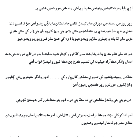
اڙي بابا ، عزت تنھنجي پنھنجي ڪردار ۾ آهي ، نه ڪي عورت جي غلامي ۾ .
روز روز جي ، سنڌ جي عورتن سان ٿيندڙ ظلمن جا داستانن مان لڳي رهيو آهي ڄڻ تہ اسين 21
صدي ۾ نه پر 14ھين صدي ۾ رهندا هجون جتي مڙس جي مرڻ کان پوء ان جي زال کي ستي ڪري
مڙس سان گڏ باھ ۾ جيئري ساڙيو ويندو هيو يا ڌيءَ کي ڄمڻ سان قبر ۾ پوريو ويندو هيو.
عورت سان ظلم ڪرڻ جا طريقا وقت سان گڏ ٿورو گهڻو شايد بدلجندا به رهن ٿا پر عورت جي هڪ
انسان وانگر هڪ آزاد حيثيت کي تسليم ڪرڻ ڄڻ هڪ اڻپورو ٿيندڙ خواب آهي .
ڪڏهن روبينه چانڊيو کي ته وري ڪڏهن گلان ڀارو کي ۔۔۔۔ انهن وانگر ڪيتريون ئي ڳڻيون
۽ اڻ ڳڻيون عورتون روز ڪسجي رهيون آهن .
هن درجي جي وڌندڙ سفاڪي تي ته سنڌ جي هر ماڻهو جو ڪنڌ شرم کان جهڪڻ گهرجي.
آخر اها کوکلي عزت جيڪا دراصل بيغيرتي آهي ، قتل آهي ، آخر ڪيستائين اسان جون نياڻيون هن
ڪُڌي ڪم جو شڪار ٿيندون رهنديون.