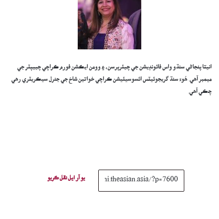
انيتا پنجاڻي سنڌو واس فائونڊيشن جي چيئرپرسن، ۽ وومن ايڪشن فورم ڪراچي چييپٽر جي
ميمبر آهي. ھُوءَ سنڌ گريجوئيٽس ائسوسيئيشن ڪراچي خواتين شاخ جي جنرل سيڪريٽري رهي
چڪي آهي.
يو آر ايل نقل ڪريو