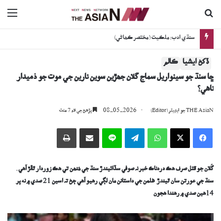
ڳولا جي لاءِ
nu
سنڌي ادب: ملڪيت (مختصر ڪھاڻي)
ڏکڻ ايشيا
ڪالم
ڇا سنڌ جو سينواريل سماج گُلان جھڙين سوين نارين جي موت جو ذميدار
ناھي؟
08-05-2026
THE AsiaN جو ايڊيٽر (Editor)
پڙھڻ جي لاءِ 7 منٽ
Facebook
X
WhatsApp
Telegram
Line
اي ميل وسيلي ونڊيو
پرنٽ
گُلان جو قتل
صرف هڪ دردناڪ خبر
نہ
صوفي سڏائيندڙ
سنڌ جي
مُنھن تي هڪ زوردار ٿ
ڦ
ڙ آهي
.
سنڌ جي عورتن سان ٿيندڙ ظلمن جي داستانن مان لڳي رهيو آهي ڄڻ تہ اسين 21 صدي ۾ نه پر
14ھين صدي ۾ رهندا هجون