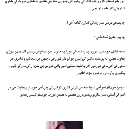
روز ڪو نه ڪو اهڙو واقعو ظاهر ٿي رهيو آهي جنهن ۾ سنڌ جي ڪنھن نه ڪنهن عورت کي ڪاري
قرار ڏئي قتل ڪيو ٿو وڃي .
ڇا پنهجي مرضي سان زندگي گذارڻ گناهه آهي ؟
ڇا پيار ڪرڻ گناهه آهي ؟
شاهه لطيف جون سڀ سورميون به ته باغي عورتون هيون ، جن سماج جي رسمن کان منهن موڙي
بغاوت ڪئي .ته پوء شاه سائين کي ايترو ڇو ٿو مان ڏنو وڃي ، جنهن جي سڃاڻپ ۽ شاعري جو
محور ئي اُهي باغي عورتون آهن ۽ لطيف سائين انهن باغي عورتن جي ڪردار کي نه رڳو ڳايو ،
پڏايو پر وڏو مان ، مرتبو ۽ عزت ڏنائين.
سوچڻ جو مقام اهو آهي ته ڇا سنڌ جي ڌرتي ايتري کوکلي ٿي وئي آهي جو پيار ۽ بغاوت جي هر
قدم کي آسانيءَ سان لتاڙيو ويندو ۽ روز ڪنھن نه ڪنھن عورت جو نيلام ٿيندو رهندو.
_______________