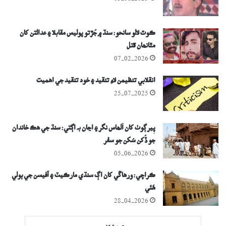
ڪوٽ لالو سانحو: سنڌ ۾ جُڙتو پوليس مقابلا ۽ عدالتن کان
مٿانھان قتل
07-02-2026
انقلابي تنظيمن لاءِ تنقيد ۽ خود تنقيد جي اھميت
25-07-2025
پِير ڳوٺ کان اُلھاس نگر ۽ اڃان بہ اڳتي: سنڌ جي ھڪ خاندان
جو ڏُکن سُکن جو سفر
05-06-2026
ڪراچي: ورھاڱي کان اڳ سنڌي مارڪيٽ ۽ آفيسن جي ٻولي
ھُئي
28-04-2026