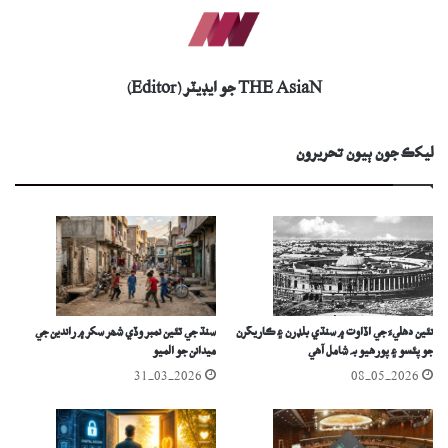
THE AsiaN جو ايڊيٽر (Editor)
ليکڪ جون ٻيون تحريرون
نئين دهليءَ جي اڏاوت ۾ سنڌي بلڊرن ۽ ڪاريگرن
سنڌ جي ٽئين نمبر وڏي شھر سکر ۾ راندين جي
جو پئسو ۽ پورھيو بہ شامل آھي
ميدانن جو الميو
31-03-2026
08-05-2026