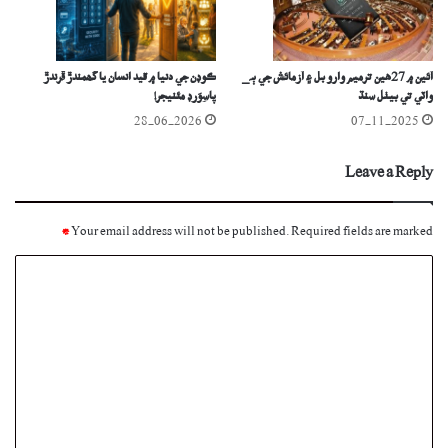
آئين ۾ 27ھين ترميم وارو بل ۽ آزمائش جي ٻہ_
ڪوڊن جي دنيا ۾ قيد انسان يا گھمندڙ ڦرندڙ
واٽي تي بيٺل سنڌ
پاسِوَرڊ مئنيجر!
28-06-2026
07-11-2025
Leave a Reply
*
Your email address will not be published.
Required fields are marked
C
o
m
m
e
n