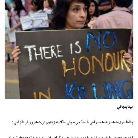
انيتا پنجاڻي
ڇا اها صرف هڪ دردناڪ خبر آهي يا سنڌ جي صوفي سڏائيندڙ مُنھن تي هڪ زوردار ٿڦڙ آهي ؟