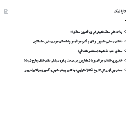
تازا ليک
ڇا ته هئي سنڌ، ڪيئن ٿي ويا آهيون سنڌي!!!
ناڪام سسٽم، ڪمزور وفاق ۽ آئين جو الميو: پاڪستان جون سياسي حقيقتون
سنڌي ادب: ملڪيت (مختصر ڪھاڻي)
خانپوري خاندان جو الميو يا شڪارپور جي صحت ۽ فوڊ سيفٽي نظام خلاف چارج شيٽ؟
سمنڊ جي لهرن تي تاريخ لکندڙ ڪراچيءَ جا قديم ٻيٽ، ڪڇي واگھير ۽ بڊالا برادريون