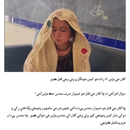
گلان جي مڙس اڌ رات جو کيس جهنگل ۾ وٺي وڃي قتل ڪيو.
سوال اهو آهي ته ڇا گلان جي قتل جو ذميوار صرف سندس هڪ مڙس آهي ؟
ڇا گلان جي قتل جو ذميوار سندس پيءُ نه آهي جنهن هن جي سامهون پنهنجي پڳ لاهي رکي ۽
دوکي سان کيس پنهنجي گهر وٺي وڃي گلان کي سندس مڙس جي حوالي ڪيو . ڇا سندس پيءُ ان
جرم ۾ شامل ڪونهي.