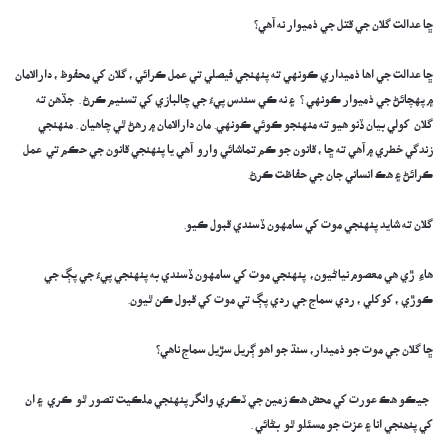
ڇا عدالت گلان جي قتل جي ذميوار نه آهي؟
ڇا عدالت جي اها ذميداري ڪونهي ته پنهنجي فيصلي تي عمل ڪرائي ، گلان کي محفوظ ، دارالامان
۾ پهچائڻ جي ذميوار ڪونهي ؟ ۽ نه ڪي سندس پيءُ جي چالبازي کي تسنيم ڪرڻ . جڏهن ته
گلان کولي بيان ڏنو هيو ته منهنجو ڪوئي ڪونهي. مان دارالامان ۾ رهڻ ٿي چاهيان . منهنجي
زندگي خطري ۾ آهي ته ڇا ، قانون جو ڪم تماشائي وارو آهي يا پنهنجي قانون جي حڪم تي عمل
ڪرائڻ ۽ هڪ انساني جان جي حفاظت ڪرڻ.
گلان ته شايد پنهنجي موت کي سامهون ڏسندي قبول ڪيو.
هاءِ ڙي هي معصوم نياڻيون، پنهنجي موت کي سامهون ڏسندي به پنهنجي پيءُ جي پڳ جي
ڪوڙي ، کوکلي ، ردي سماج جي ردي پڳ تي موت کي قبول ڪن ٿيون.
ڇا گلان جي موت جو ذميدار، سنڌ جو اهو ڳريل سڙيل سماج ناهي؟
جيڪو هڪ عورت کي محض هڪ زمين جي ٽڪري وانگر پنهنجي ملڪيت تصور ٿو ڪري ۽ ان
کي پنھنجي انا ۽ عزت جو مسئلو ٿو بڻائي .