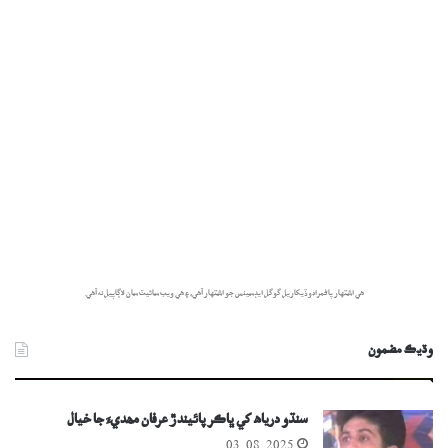
هي اشتهار پاڻمرادو ڏيکاريل گوگل ايڊسينس جو اشتهار آهي، ۽ هي ويب سائيٽ سان لاڳاپيل نه آهي.
وڌيڪ مضمون
سنڌو درياھ کي ڀاڪر پائيندڙ عرفان مھديءَ جا خيال
03-08-2025