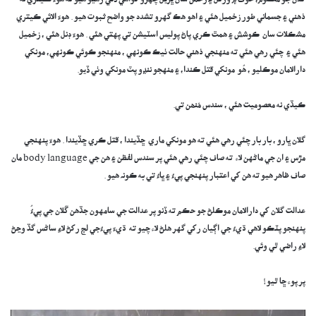
گلان جو معصوم، خوف ۾ ورتل ۽ زخمن سان ڀريل چهرو گواهي ڏئي رهيو هيو ته هوءَ ڪيتري نه
ذهني ۽ جسماني طور زخميل هئي ۽ اهو هڪ گهرو تشدد جو واضح ثبوت هيو . هوءَ الائي ڪيتري
مشڪلات سان ڪوشش ۽ همٿ ڪري پاڻ پوليس اسٽيشن تي پهتي هئي . هوءَ ڊنل هئي ، زخميل
هئي ۽ چئي رهي هئي ته منهنجي ذهني حالت ٺيڪ ڪونهي ، منهنجو ڪوئي ڪونهي، مونکي
دارالامان موڪليو ، هُو مونکي قتل ڪندا، ۽ منهجو ننڍو پٽ مونکي وٺي ڏيو.
ڪيڏي نه معصوميت هئي ، سندس مُنھن تي.
گلان ڀارو ، بار بار چئي رهي هئي ته هو مونکي ماري ڇڏيندا ، قتل ڪري ڇڏيندا . هوءَ پنهنجي
مڙس ۽ ان جي ماڻهن لاء ته صاف چئي رهي هئي پر سندس لفظن ۽ هن جي body language مان
صاف ظاهر هيو ته هن کي اعتبار پنهنجي پيءُ ۽ ڀاءُ تي به ڪونہ هيو .
عدالت گلان کي دارالامان موڪلڻ جو حڪم ته ڏنو پر عدالت جي سامهون جڏهن ڱلان جي پيءُُ
پنهنجو پٽڪو لاهي ڌيءُ جي اڳيان رکي گهر هلڻ لاء چيو ته ڌيءَ پيءُجي لڄ رکڻ لاءِ ساڻس گڏ وڃڻ
لاءِ راضي ٿي وئي.
پر پوء ڇا ٿيو !