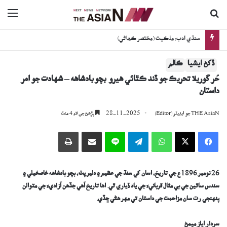
ڳولا جي لاءِ
nu
سنڌي ادب: ملڪيت (مختصر ڪھاڻي)
ڏکڻ ايشيا
ڪالم
حُر گوريلا تحريڪ جو ڏند ڪٿائي هيرو بچو بادشاهه – شهادت جو امر
داستان
28-11-2025
THE AsiaN جو ايڊيٽر (Editor)
پڙھڻ جي لاءِ 4 منٽ
Facebook
X
WhatsApp
Telegram
Line
اي ميل وسيلي ونڊيو
پرنٽ
26 نومبر 1896ع جي تاريخ، اسان کي سنڌ جي عظيم ۽ دلير پٽ، بچو بادشاهه خاصخيلي ۽
سندس ساٿين جي بي مثال قربانيءَ جي ياد ڏياري ٿي. اها تاريخ آهي جڏهن آزاديءَ جي متوالن
پنهنجي رت سان مزاحمت جي داستان تي مهر هڻي ڇڏي.
سردار اياز ميمڻ