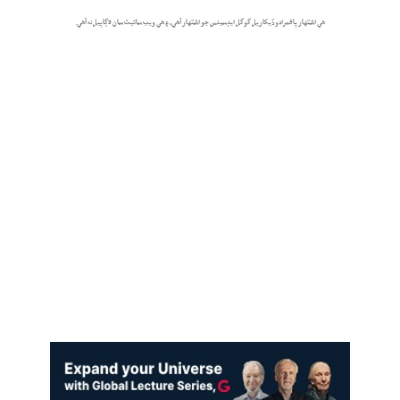
هي اشتهار پاڻمرادو ڏيکاريل گوگل ايڊسينس جو اشتهار آهي، ۽ هي ويب سائيٽ سان لاڳاپيل نه آهي.