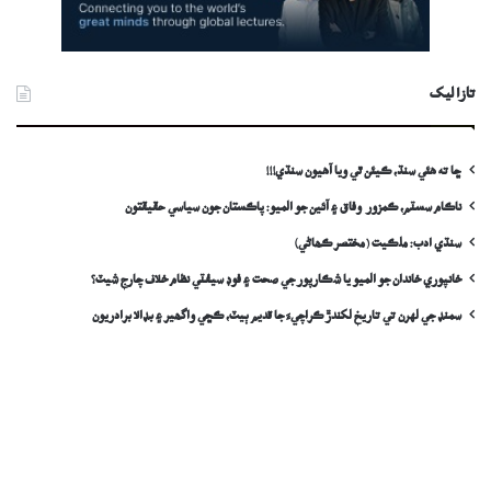
تازا ليک
ڇا ته هئي سنڌ، ڪيئن ٿي ويا آهيون سنڌي!!!
ناڪام سسٽم، ڪمزور وفاق ۽ آئين جو الميو: پاڪستان جون سياسي حقيقتون
سنڌي ادب: ملڪيت (مختصر ڪھاڻي)
خانپوري خاندان جو الميو يا شڪارپور جي صحت ۽ فوڊ سيفٽي نظام خلاف چارج شيٽ؟
سمنڊ جي لهرن تي تاريخ لکندڙ ڪراچيءَ جا قديم ٻيٽ، ڪڇي واگھير ۽ بڊالا برادريون