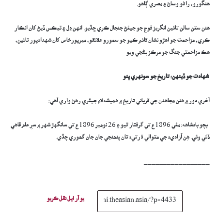
هنڱورو، راڻو وساڻ ۽ مصري ڳاهو.
هنن ستن سالن تائين انگريز فوج جو جيئڻ جنجال ڪري ڇڏيو. انهن ڍل ۽ ٽيڪس ڏيڻ کان انڪار
ڪري، مزاحمت جو اهڙو نشان قائم ڪيو جو سمورو علائقو، ميرپورخاص کان شهدادپور تائين،
هڪ مزاحمتي جنگ جو مرڪز بڻجي ويو.
شهادت جو ڏينهن: تاريخ جو سونهري پنو
آخري دور ۾ هنن مجاهدن جي قرباني تاريخ ۾ هميشه لاءِ جيئري رهڻ واري آهي:
بچو بادشاهه: مئي 1896ع تي گرفتار ٿيو ۽ 26 نومبر 1896ع تي سانگهڙ شهر ۾ سرِ عام ڦاهي
ڏئي وئي. ھِن آزاديءَ جي متوالي ڌرتيءَ تان پنھنجي جان جان گھوري چڏي.
_________________
يو آر ايل نقل ڪريو