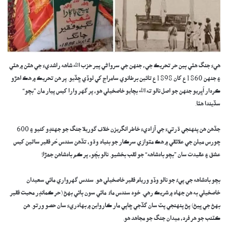
هيءَ جنگ هئي ٻين حر تحريڪ جي، جنهن جي سرواڻي پير حزب الله شاهه راشديءَ جي هٿن ۾ هئي
۽ جنهن 1860ع کان 1898ع تائين برطانوي سامراج کي لوڏي ڇڏيو. پر هن تحريڪ ۾ هڪ اهڙو
ڪردار اُڀريو جنهن جو اصل نالو ته الله بچايو خاصخيلي هو، پر گهر وارا کيس پيار مان ”بچو“
سڏيندا هئا.
جڏهن هن پنهنجي ڌرتيءَ جي آزاديءَ خاطر انگريزن خلاف گوريلا جنگ جو جهنڊو کنيو ۽ 600
چورس ميلن جي علائقي ۾ هڪ متوازي سرڪار جو بنياد وڌو، تڏهن سندس حُر فقير ساٿين کيس
عشق ۽ عقيدت سان ”بچو بادشاهه“ جو لقب بخشيو. نالو بچُو، پر ڪم بادشاهن جھڙا!
بچو بادشاهه جي پيءُ جو نالو وڏو وريام فقير خاصخيلي هو. سندس گهرواري مائي سعيدان
خاصخيلي به هن جهاد ۾ شريڪ رهي. خود سندس ماءُ مائي سون ٻائي بهڻ (حر ڪمانڊر محبت فقير
بهڻ جي ڀيڻ) پڻ پنهنجي پٽ سان گڏجي ڇاپي مار ڪارواين ۾ بهادريءَ سان حصو ورتو. هن
ڪٽنب جو هر فرد، ميدان جنگ جو مجاهد هو.