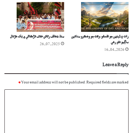
رات ۽ ڏينهن جو فلسفو: وقت جو وهڪرو سدائين
سنڌ مُخالف رٿائن خلاف لاڙڪاڻي ۾ بُک ھڙتال
ساڳيو نٿو رهي
26-07-2025
16-04-2026
Leave a Reply
*
Your email address will not be published.
Required fields are marked
C
o
m
m
e