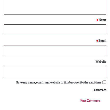
n
t
*
*
Name
*
Email
Website
Save my name, email, and website in this browser for the next time I
comment.