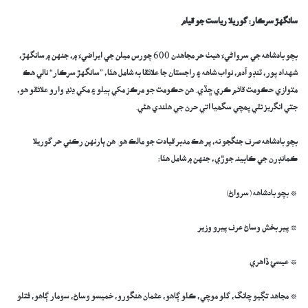
سانگهڙ سرڪار: گوريلا رياست جو قيام
بچو بادشاهه جي سرواڻيءَ هيٺ حر مجاهدن 600 چورس ميلن جي ايراضيءَ ۾، جنهن ۾ سانگهڙ،
شهداد پور، ٽنڊو آدم، نواب شاهه ۽ راجستان جا علائقا به شامل هئا، ”سانگهڙ سرڪار“ نالي هڪ
متوازي حڪومت قائم ڪري ڇڏي. هن حڪومت جو مرڪز مکي ٻيلو ۽ مکي ڍنڍ وارو علائقو هو،
جتي انگريز نٿي پھچي سگھيا اتي حرن جي ھلندي ھئي.
بچو بادشاهه صرف جنگجو نه، پر هڪ مدبر قيادت جو مالڪ هو. هن ٻارنهن رڪني حر گوريلا
ڪمانڊرن جي ڪابينہ جوڙي، جنهن ۾ شامل هئا:
* بچو بادشاهه (سرواڻ)
* پير بخش وساڻ عرف پيرو وزير
* عيسئ ڏاهري
* مجاهد تڳيو چانگ، گلو موچي، ڪلو ڳاهو، عثمان هنڱورو، خميسو وساڻ، سومار ڳاهو، فتلو