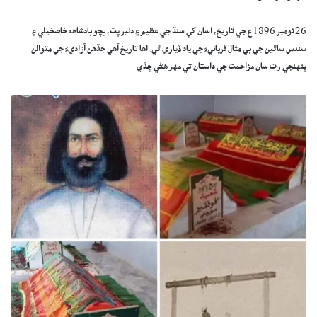
26 نومبر 1896ع جي تاريخ، اسان کي سنڌ جي عظيم ۽ دلير پٽ، بچو بادشاهه خاصخيلي ۽
سندس ساٿين جي بي مثال قربانيءَ جي ياد ڏياري ٿي. اها تاريخ آهي جڏهن آزاديءَ جي متوالن
پنهنجي رت سان مزاحمت جي داستان تي مهر هڻي ڇڏي.