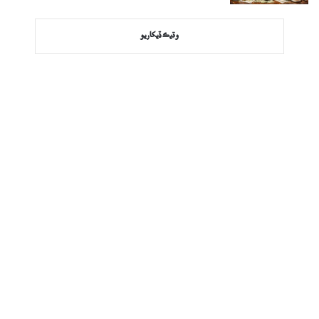
وڌيڪ ڏيکاريو