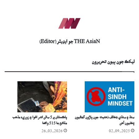
THE AsiaN جو ايڊيٽر (Editor)
ليکڪ جون ٻيون تحريرون
سنڌ ۽ سنڌي مُخالف ذھنيت جون پاڙون گھڻيون
پاڪستان ۾ 5 سالن اندر اغوا ۽ زوريءَ مذھب
پُختيون آھن
مٽائڻ جا 515 واقعا
26-03-2026
02-09-2025