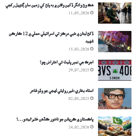
هڪ وڻ وانگر ڏکين وقتن ۾ به پاڻ کي زمين سان ڳنڍيل رکجي
11-05-2026
ڏکڻ لبنان ۾ طبي مرڪز تي اسرائيلي حملي ۾ 12 ڪارڪن
شهيد
15-03-2026
اجرڪ جي نمبر پليٽ تي اعتراض ڇو؟
29-07-2025
استاد بخاري:غير روايتي لهجي جو وڏو شاعر
02-08-2025
پاڪستان ۾ ڪرپشن جو ناسُور ڪڏهن ختم ٿيندو…؟
24-02-2026