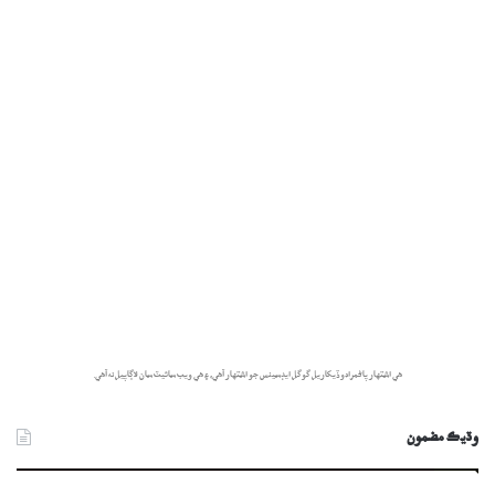
هي اشتهار پاڻمرادو ڏيکاريل گوگل ايڊسينس جو اشتهار آهي، ۽ هي ويب سائيٽ سان لاڳاپيل نه آهي.
وڌيڪ مضمون