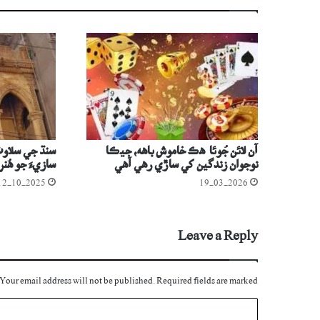
آن لائن جُوئا هڪ خاموش باهه، جيڪا
سنڌ جي سلاوٽ
نوجوان زندگين کي ساڙي رهي آهي
سازيءَ جو ھُن
12-10-2025
19-03-2026
Leave a Reply
Your email address will not be published.
Required fields are marked
C