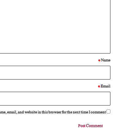
o
m
m
e
n
t
*
*
Name
*
Email
e, email, and website in this browser for the next time I comment.