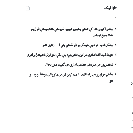
تازا ليک
سندن اکيون خدا کي تڪي رهيون هيون: آمريڪي ڪلاسيڪي ناول جو
هڪ جامع اڀياس
سنڌي ادب: درد جي ھينگر ۾، دِل لٽڪي پئي آ… (نثري نظم)
خوجا شيعا اثنا عشري برادري: ڪراچيءَ جي مٽيءَ جو قرض لاھيندڙ برادري
شڪارپور جي تاريخي تعليمي اداري جي گنڀير صورتحال
جڏهن جوڌپور جي راجا لاءِ سنڌ مان ٽرين ذريعي مٺو پاڻي موڪليو ويندو
ھو
ن
ه
هن. هن جي ميمبرن جو تعداد 105000 کان
ي، جيڪي گهڻو