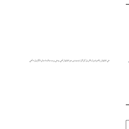
هي اشتهار پاڻمرادو ڏيکاريل گوگل ايڊسينس جو اشتهار آهي، ۽ هي ويب سائيٽ سان لاڳاپيل نه آهي.