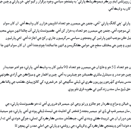
ز روپرنٽس اينڊ ورڪر ڊيموڪريٽڪ پارٽي‘ به پنھنجو سياسي وجود برقرار رکيو اچي. هن پارٽي ۾ چين ج
رٽي ’چي گانگ پارٽي‘ آهي، جنھن جي ميمبرن جو تعداد اٺاويھن هزارن کان وڌيڪ آهي. ان کان سواءِ
ي موجود آهي، جنھن جي ميمبرن جو تعداد ٻه هزار کن آهي. ڪميونسٽ پارٽي آف چائنا انهن سڀني محب
کيل حقن موجب انهن پارٽين کي پنھنجون سياسي سرگرميون جاري رکڻ جي اجازت آهي. اهي پارٽيون
 ۽ چين جي مختلف سطح جي عوامي ڪانگريسن ۾ انهن جا نمائندا چونڊجندا آهن. ان کان سواءِ انهن جا
چين جي ڪميونسٽ پارٽي 1921ع ۾ شنگهائيءَ ۾ قائم ٿي. ان وقت پارٽي جي ميمبرن جو تعداد 58 هو ۽ هاڻ ان جي ميمبرن جو تعداد 90 ملين کان به وڌيڪ آهي. پارٽيءَ جو اهم عھديدار
 جو صدر ۽ سينٽرل ملٽري ڪميشن جو چيئرمن به آهي. چين ۾ اظھار جي ۽ ميڙاڪن جي آزادي ڪونهي
سندس بنيادي گهُرجون پوريون ڪري ئي ڏيئي سگهجي ٿو. هر شھريءَ کي کائڻ پيئڻ، ڪٽنب جي پالنا ڪر
حق ڏيڻ سان سندن زندگين تي ڪوبه فرق نٿو پوي.
الن ۽ مزاج ۽ ڪردار جو جائزو ورتو وڃي ٿو، ميمبر لاءِ ضروري آهي ته هو ڪميونسٽ پارٽيءَ جي
ي سان ميمبر شپ في ڏي ٿو. ميمبر بنجندڙ شخص کي اهليت جي ٽيسٽ ڏيڻي پوندي آهي. پارٽيءَ جو سينيئر
 جنھن دوران ان جي تربيت ڪئي ويندي آهي، جيڪڏهن سندس ڪارڪردگي تسليءَ جوڳي هوندي آهي ته ان
 هوندا آهن ۽ پنھنجي ڪارڪردگي ۽ قربانيءَ جي روشنيءَ ۾ پارٽي جي اعلي عھدن تي پھچن ٿا.