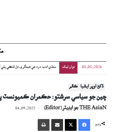
مک
نوان ليک
سنڌي ادب: درد جي ھينگر ۾، دِل لٽڪي پئي 
08-08-2026
ڏکڻ اوڀر ايشيا
ڪالم
چين جو سياسي سرشتو: حڪمران ڪميونسٽ پارٽي
THE AsiaN جو ايڊيٽر (Editor)
04-09-2025
Facebook
X
اي ميل وسيلي ونڊيو
پرنٽ
ونڊيو