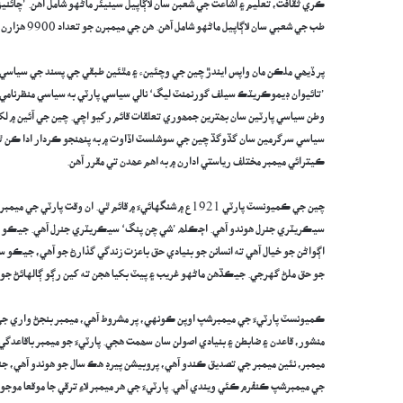
ڪري ثقافت، تعليم ۽ اشاعت جي شعبن سان لاڳاپيل سينيئر ماڻهو شامل آهن. ’چائني
طب جي شعبي سان لاڳاپيل ماڻهو شامل آهن. هن جي ميمبرن جو تعداد 9900 هزارن کان به وڌيڪ آهي.
پر ڏيھي ملڪن مان واپس ايندڙ چين جي وچئينء ۽ مٿئين طبقي جي پسند جي سياسي پا
’تائيوان ڊيموڪريٽڪ سيلف گورنمنٽ ليگ‘ نالي سياسي پارٽي به سياسي منظرنامي ت
وطن سياسي پارٽين سان بھترين جمھوري تعلقات قائم رکيو اچي. چين جي آئين ۾ ل
سياسي سرگرمين سان گڏوگڏ چين جي سوشلسٽ اڏاوت ۾ به پنھنجو ڪردار ادا ڪن ٿيون
ڪيترائي ميمبر مختلف رياستي ادارن ۾ به اهم عھدن تي مقرر آهن.
سيڪريٽري جنرل هوندو آهي. اڄڪلھ ’شي چن پنگ‘ سيڪريٽري جنرل آهي. جيڪو چين
اڳواڻن جو خيال آهي ته انسانن جو بنيادي حق باعزت زندگي گذارڻ جو آهي، جيڪو 
جو حق ملڻ گهرجي. جيڪڏهن ماڻهو غريب ۽ پيٽ بکيا هجن ته کين رڳو ڳالهائڻ جو 
ڪميونسٽ پارٽيءَ جي ميمبرشپ اوپن ڪونهي، پر مشروط آهي، ميمبر بنجڻ واري جي خي
منشور، قاعدن ۽ ضابطن ۽ بنيادي اصولن سان سھمت هجي. پارٽيءَ جو ميمبر باقاعدگ
ميمبر، نئين ميمبر جي تصديق ڪندو آهي، پروبيشن پيرڊ هڪ سال جو هوندو آهي،
جي ميمبرشپ ڪنفرم ڪئي ويندي آهي. پارٽيءَ جي هر ميمبر لاءِ ترقي جا موقعا موجود