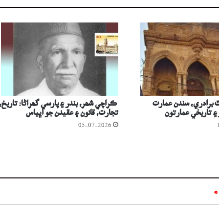
 برادري، سندن عمارت
ڪراچي شھر، بندر ۽ پارسي گھراڻا: تاريخ،
ر ۽ تاريخي عمارتون
تجارت، قانون ۽ عقيدن جو اڀياس
05-07-2026
*