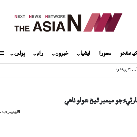
يہ صفحو
سمورا
ايشيا
خبرون
راءِ
ٻولِی
آ… (نثري نظم)
ءَ جو ميمبر ٿيڻ سَولو ناھي
پڙھڻ جي لاءِ 6 منٽ