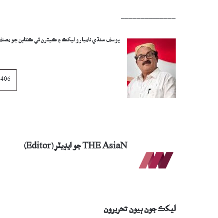
______________
يوسف سنڌي ناميارو ليکڪ ۽ ڪيترن ئي ڪتابن جو مصنف 
THE AsiaN جو ايڊيٽر (Editor)
ليکڪ جون ٻيون تحريرون