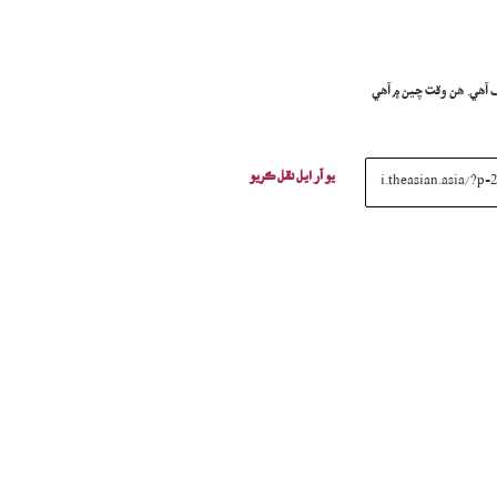
آھي. ھن وقت چين ۾ آھي
يو آر ايل نقل ڪريو