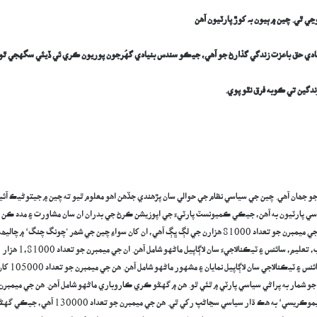
ڃي ٿي. چين ۾ ٻيون بہ کوڙ پارٽيون آھن
بنيادي حق باعزت زندگي گذارڻ جو آهي، جيڪو سندس بنيادي گهُرجون پوريون ڪري ئي ڏيئي سگهجي ٿو.
دگين تي ڪوبه فرق نٿو پوي.
و جھان آهي. چين جي سياسي نظام جي حوالي سان پڙهندي جڏهن اهو معلوم ٿيو ته چين ۾ جيتوڻيڪ آئي
 پارٽيون به آهن، جيڪي ڪميونسٽ پارٽيءَ جي اپوزيشن ڪرڻ جي بدران ان سان مشاورت ۽ مدد ڪن
ٿيون. انهن ۾ هڪ پارٽي ’ريوولوشنري ڪميٽي آف چائنيز ڪومن تانگ ‘ آهي، جنھن جي ميمبرن جو تعداد 81000 هزارن جي لڳ ڀڳ آهي، ان کان سواءِ چين جي شھر ’چونگ چنگ‘ ۾ چاليھ
واري ڏاڪي ۾ قائم ٿيندڙ ’چائنه ڊيمو ڪريٽڪ ليگ‘ آهي، ان پارٽيءَ ۾ گهڻو تڻو ادب، تعليم، سائنس ۽ ٽيڪنالاجيءَ سان لاڳاپيل ماڻهو شامل آهن. ان جي ميمبرن جو تعداد 1،81000 هزار
آهي. ’جيوسن سوسائٽي‘ به سياسي نوعيت جون سرگرميون سرانجام ڏي ٿي، هن ۾ سائنس ۽ ٽيڪنالاجي سان لاڳاپيل نمايان ۽ مشهور ماڻهو شامل آ
يئيشن‘ جو شمار به پراڻي سياسي پارٽي ۾ ٿئي ٿو. هن ۾ گهڻو ڪري ڪاروباري ماڻهو شامل آهن. هن جي ميمبرن
جو تعداد 108000 آهي. شنگهائي ۾ قائم ٿيل ’چائنا ايسوسيئيشن فار پروموٽنگ ڊيموڪريسي‘ به هڪ ڌار سياسي سڃاڻپ رکي ٿي. هن جي ميمبرن جو تعداد 130000 آه