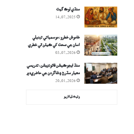
سنڌي لوڪ گيت
14-07-2025
خاموش خطرو: موسمياتي تبديلي
اسان جي صحت کي ڪيئن ٿي خطري
۾ وجهي؟
03-07-2026
سنڌ ايجوڪيشن فائونڊيشن: تدريسي
معيار سڌرڻ ۽ شاگردن جي حاضريءَ ۾
واڌ جي دعوا
20-01-2026
وڌيڪ ڏيکاريو