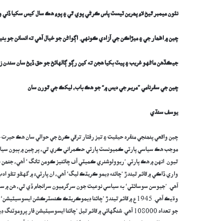
نئون ميمبر ٿيڻ لاءِ پھرين ٽيسٽ پاس ڪرڻي پوي ٿي ۽ پوءِ ھڪ سال کيس سکيا ڏني و
چين ۾
اظھار جي ۽ ميڙاڪن جي آزادي ڪونهي. اڳواڻن جو خيال آهي ته انسانن جو 
جيڪڏهن ماڻهو غريب ۽ پيٽ بکيا هجن ته کين رڳو ڳالهائڻ جو حق ڏيڻ سان سندن زن
چين جي سفرنامي ”مريم جي ديس ۾“ جو ھڪ باب، ليکڪ جي ٿورن سان
يوسف سنڌي
چين واقعي پنھنجي منفرد حيثيت ۽ تيز رفتار ترقي ڪرڻ جي حوالي سان هڪ حيرت ج
موجب هڪ سياسي پارٽي ڪميونسٽ پارٽي حڪمراني ڪري ٿي، پر چين ۾ ٻيون سياسي
وڌيڪ آهي. 1945ع ۾ قائم ٿيندڙ ’چائنا ڊيموڪريٽڪ ڪنسٽرڪشن ايسوس