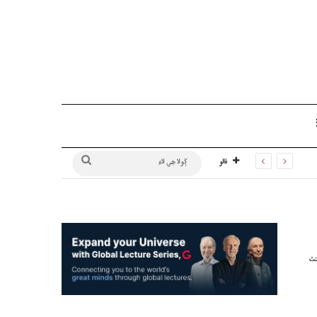
Sidebar
ڳولا
فالو
جي
لاءِ