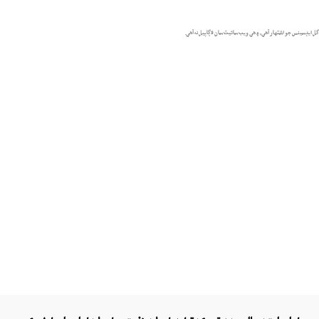
گل ايڊسينس جو اشتهار آهي، ۽ هي ويب سائيٽ سان لاڳاپيل نه آهي.