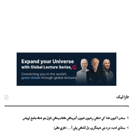
تازا ليک
سندن اکيون خدا کي تڪي رهيون هيون: آمريڪي ڪلاسيڪي ناول جو هڪ جامع اڀياس
سنڌي ادب: درد جي ھينگر ۾، دِل لٽڪي پئي آ… (نثري نظم)