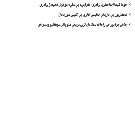
خوجا شيعا اثنا عشري برادري: ڪراچيءَ جي مٽيءَ جو قرض لاھيندڙ برادري
شڪارپور جي تاريخي تعليمي اداري جي گنڀير صورتحال
جڏهن جوڌپور جي راجا لاءِ سنڌ مان ٽرين ذريعي مٺو پاڻي موڪليو ويندو ھو