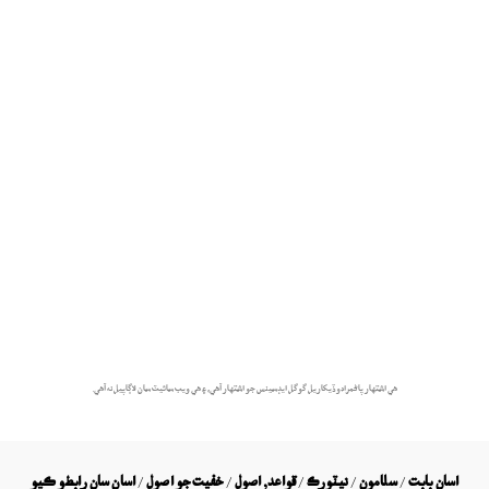
هي اشتهار پاڻمرادو ڏيکاريل گوگل ايڊسينس جو اشتهار آهي، ۽ هي ويب سائيٽ سان لاڳاپيل نه آهي.
اسان بابت
/
سلامون
/
نيٽورڪ
/
قواعد, اصول
/
خفيت جو اصول
/
اسان سان رابطو ڪيو