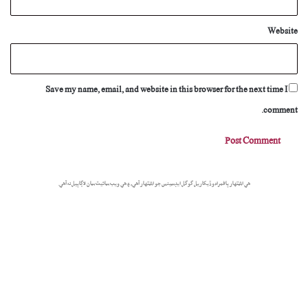
Website
Save my name, email, and website in this browser for the next time I
comment.
هي اشتهار پاڻمرادو ڏيکاريل گوگل ايڊسينس جو اشتهار آهي، ۽ هي ويب سائيٽ سان لاڳاپيل نه آهي.