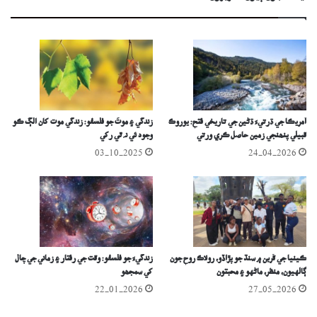
آمريڪا جي ڌرتيءَ ڌڻين جي تاريخي فتح: يوروڪ
زندگي ۽ موتَ جو فلسفو: زندگي موت کان الڳ ڪو
قبيلي پنھنجي زمين حاصل ڪري ورتي
وجود ئي نہ ٿي رکي
03-10-2025
24-04-2026
ڪينيا جي قُربن ۾ سنڌ جو پڙاڏو، رولاڪ روح جون
زندگيءَ جو فلسفو: وقت جي رفتار ۽ زماني جي چال
ڳالهيون، منظر، ماڻهو ۽ محبتون
کي سمجھو
22-01-2026
27-05-2026