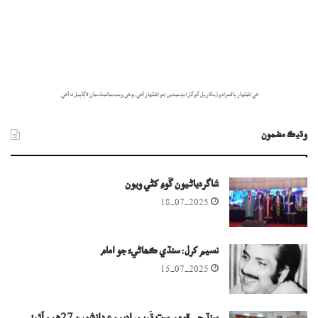
هي اشتهار پاڻمرادو ڏيکاريل گوگل ايڊسينس جو اشتهار آهي، ۽ هي ويب سائيٽ سان لاڳاپيل نه آهي.
وڌيڪ مضمون
شاگردياڻيون گَوءِ کڻي ويون
18-07-2025
نسيم کرل: سنڌي ڪھاڻيءَ جو امام
15-07-2025