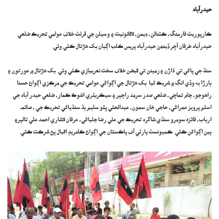
حيدرآباد
ڪارپوريٽ فارمنگ، ڪئنالن، ڊيمن، لاقانونيت ۽ وسيلن جي ڦرلٽ خلاف عوامي تحريڪ ضلعي
حيدرآباد طرفان آچر ڏينھن حيدرآباد پريس ڪلب اڳيان بک هڙتال ڪئي وئي.
سنڌ جي پاڻي تي ڌاڙن ۽ زمينن تي قبضن خلاف سخت نعريبازي ڪئي وئي. بک هڙتال ۾ عورتون ۽
ٻارڙا به وڏي انگ ۾ شريڪ ٿيا. بک هڙتال جي اڳواڻي عوامي تحريڪ جي مرڪزي اڳواڻ حسنا
راهوجو، ڄام تماچي، ضلعي صدر سرمد راڄپر ۽ سيڪريٽري اشوڪ ڪمار، ضلعي حيدر آباد جي
اسلم پرويز عمراڻي، حاجي خان سمون، عبدالحئي ڀٽو سليم ٻڌ سنڌياڻي تحريڪ جي ، صائمہ
ارباب، فائزہ سومرو سنڌي شاگرد تحريڪ جي علي رضا جلباڻي، عرفان لاشاري احمد علي تالپر۽
ٻين اڳواڻن ڪئي. ڪميونسٽ پارٽي آف پاڪستان جي اڳواڻ ڪامريڊ اقبال پڻ شرڪت ڪئي.