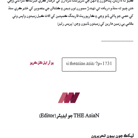
ڪيو ته ڌاڙيلن، ڀتاخورن ۽ انهن جي سرپرست سردارن کي گرفتار ڪري عبرتناڪ سزا ڏني وڃي.
هنن چيو ته سنڌو درياهه تي ٺهندڙ سمورن نون ڊيمن ۽ ڪئنالن جي منصوبن کي ختم ڪري سنڌ
کي حصي جو پاڻي ڏنو وڃي ۽ ڪارپوريٽ فارمنگ ڪمپنين کي الاٽ ڪيل زمينون واپس وٺي
مقامي بي زمين هارين کي زمينون ڏنيون وڃن.(پريس رليز)
_____________
يو آر ايل نقل ڪريو
THE AsiaN جو ايڊيٽر (Editor)
ليکڪ جون ٻيون تحريرون