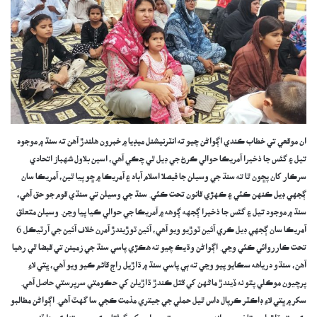
ان موقعي تي خطاب ڪندي اڳواڻن چيو ته انٽرنيشنل ميڊيا ۾ خبرون هلندڙ آهن ته سنڌ ۾ موجود
تيل ۽ گئس جا ذخيرا آمريڪا حوالي ڪرڻ جي ڊيل ٿي چڪي آهي، اسين بلاول شهباز اتحادي
سرڪار کان پڇون ٿا ته سنڌ جي وسيلن جا فيصلا اسلام آباد ۽ آمريڪا ۾ ڇو پيا ٿين، آمريڪا سان
ڳجهي ڊيل ڪنهن ڪئي ۽ ڪهڙي قانون تحت ڪئي. سنڌ جي وسيلن تي سنڌي قوم جو حق آهي،
سنڌ ۾ موجود تيل ۽ گئس جا ذخيرا ڳجهه ڳوهه ۾ آمريڪا جي حوالي ڪيا پيا وڃن. وسيلن متعلق
آمريڪا سان ڳجهي ڊيل ڪري آئين ٽوڙيو ويو آهي، آئين ٽوڙيندڙ آمرن خلاف آئين جي آرٽيڪل 6
تحت ڪارروائي ڪئي وڃي. اڳواڻن وڌيڪ چيو ته هڪڙي پاسي سنڌ جي زمينن تي قبضا ٿي رهيا
آهن، سنڌو درياهه سڪايو پيو وڃي ته ٻي پاسي سنڌ ۾ ڌاڙيل راڄ قائم ڪيو ويو آهي، ڀتي لاءِ
پرچيون موڪلي پتو نه ڏيندڙ ماڻهن کي قتل ڪندڙ ڌاڙيلن کي حڪومتي سرپرستي حاصل آهي.
سکر ۾ ڀتي لاءِ ڊاڪٽر ڪرپال داس ٿيل حملي جي جيتري مذمت ڪجي سا گهٽ آهي. اڳواڻن مطالبو