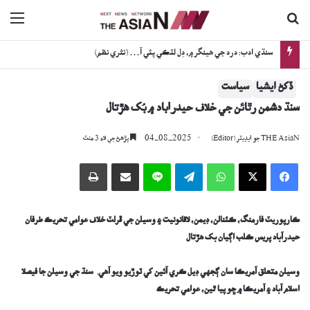
ڳولا جي لاءِ
nu
خوجا شيعا اثنا عشري برادري: ڪراچيءَ جي مٽيءَ جو قرض لاھيندڙ برادري
ڏکڻ ايشيا
سياست
سنڌ دشمن رٿائن جي خلاف حيدرآباد ۾ بُک ھڙتال
04-08-2025
THE AsiaN جو ايڊيٽر (Editor)
پڙھڻ جي لاءِ 3 منٽ
Facebook
X
WhatsApp
Telegram
Line
اي ميل وسيلي ونڊيو
پرنٽ
ڪارپوريٽ فارمنگ، ڪئنالن، ڊيمن، لاقانونيت ۽ وسيلن جي ڦرلٽ خلاف عوامي تحريڪ طرفان
حيدرآباد پريس ڪلب اڳيان بک هڙتال
وسيلن متعلق آمريڪا سان ڳجهي ڊيل ڪري آئين کي ٽوڙيو ويو آهي. سنڌ جي وسيلن جا فيصلا
اسلام آباد ۽ آمريڪا ۾ ڇو پيا ٿين، عوامي تحريڪ