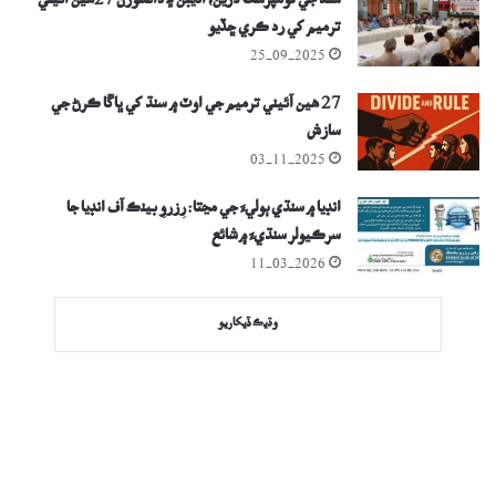
سنڌ جي قومپرست ڌُرين، اديبن ۽ دانشورن 27ھين آئيني
ترميم کي رد ڪري ڇڏيو
25-09-2025
27 ھين آئيني ترميم جي اوٽ ۾ سنڌ کي ڀاڱا ڪرڻ جي
سازش
03-11-2025
انڊيا ۾ سنڌي ٻوليءَ جي مڃتا: رِزروِ بينڪ آف انڊيا جا
سرڪيولر سنڌيءَ ۾ شائع
11-03-2026
وڌيڪ ڏيکاريو