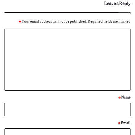
Leave a Reply
*
Your email address will not be published.
Required fields are marked
C
o
m
m
e
n
t
*
*
Name
*
Email