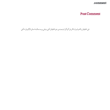
comment.
هي اشتهار پاڻمرادو ڏيکاريل گوگل ايڊسينس جو اشتهار آهي، ۽ هي ويب سائيٽ سان لاڳاپيل نه آهي.