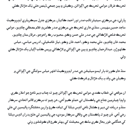
تحريڪ طرفان عوامي تحريڪ جي اڳواڻن، وڪيلن ۽ ٻين جمعي ڏينھن ھتي بُک ھڙتال ڪئي.
پارٽيءَ جي مرڪزي سينيئر نائب صدر نور احمد ڪاتيار، مرڪزي جنرل سيڪريٽري ايڊووڪيٽ
ساجد حسين مهيسر، سنڌي هاري تحريڪ جي مرڪزي صدر ڪامريڊ غلام مصطفي چانڊيو، عوامي
تحريڪ ضلعي لاڙڪاڻي جي صدر علي حسن وڪو، محبوب رڪ راهوجو، عرفان منان چانڊيو،
محمد خان چانڊيو، علي محمد وڪو، احمد خان وڪو، نياز خاصخيلي، ادريس عباسي، عباس
ڪلهوڙو، عبدالرحمان چانڊيو ۽ ٻين جي اڳواڻي ۾ لاڙڪاڻي پريس ڪلب اڳيان بک هڙتال ڪئي
وئي.
سنڌ هاءِ ڪورٽ بار ايسوسيئيشن جي صدر ايڊووڪيٽ اطهر عباس سولنگي جي اڳواڻي ۾
وڪيلن جي وفد بہ بک هڙتال ۾ شرڪت ڪئي.
ان موقعي تي خطاب ڪندي عوامي تحريڪ جي اڳواڻن چيو ته چناب ڊيم ٺاهڻ جو اعلان ڪري
واپڊا چيئرمين جناح جي پاڪستان تي حملو ڪيو آهي، هن چيو ته مرڪز ۾ قائم اتحادي سرڪار
سنڌو درياهه تي ڊيم ۽ ڪئنال ٺاهي انڊس ڊيلٽا کي تباهه ڪرڻ وارين دهشتگرد پاليسين تي هلي
رهي آهي. ھُن چيو تہ پاڪستان جي وفاقي سرڪار موديءَ جي پاليسين تي هلڻ بدران انڊس ڊيلٽا
کي هنگامي طور بحال ڪري ملڪ جي معيشت کي بهتر ڪرڻ لاءِ ڪوششون وٺي.