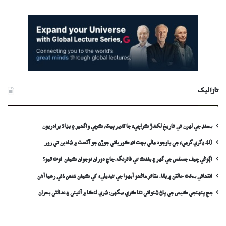
تازا ليک
سمنڊ جي لهرن تي تاريخ لکندڙ ڪراچيءَ جا قديم ٻيٽ، ڪڇي واگھير ۽ بڊالا برادريون
40 ڊگري گرميءَ جي باوجود مالي بچت لاءِ ڪوريائي جوڙن جو آگسٽ ۾ شادين تي زور
اڳوڻي چيف جسٽس جي گهر ۽ بئنڪ تي فائرنگ: جاچ دوران نوجوان ڪيئن فوت ٿيو؟
انتھائي سخت حالتن ۾ بقا: متاثر ماڻھو آبهوا جي تبديليءَ کي ڪيئن مُنھن ڏئي رهيا آهن
جج پنهنجي ڪيس جي پاڻ شنوائي نٿا ڪري سگهن: شري لنڪا ۾ آئيني ۽ عدالتي بحران