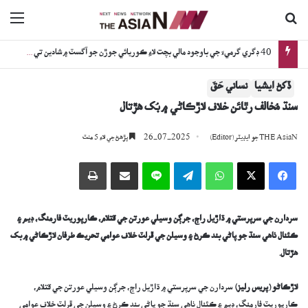
ڳولا جي لاءِ
nu
اڳوڻي چيف جسٽس جي گهر ۽ بئنڪ تي فائرنگ: جاچ دوران نوجوان ڪيئن فوت ٿيو؟
ڏکڻ ايشيا
نساني حَقَ
سنڌ مُخالف رٿائن خلاف لاڙڪاڻي ۾ بُک ھڙتال
26-07-2025
THE AsiaN جو ايڊيٽر (Editor)
پڙھڻ جي لاءِ 5 منٽ
Facebook
X
WhatsApp
Telegram
Line
اي ميل وسيلي ونڊيو
پرنٽ
سردارن جي سرپرستي ۾ ڌاڙيل راڄ، جرڳن وسيلي عورتن جي قتلام، ڪارپوريٽ فارمنگ، ڊيم ۽
ڪئنال ٺاهي سنڌ جو پاڻي بند ڪرڻ ۽ وسيلن جي ڦرلٽ خلاف عوامي تحريڪ طرفان لاڙڪاڻي ۾ بک
هڙتال
.
لاڙڪاڻو (پ
ريس رليز
)
سردارن جي سرپرستي ۾ ڌاڙيل راڄ، جرڳن وسيلي عورتن جي قتلام،
ڪارپوريٽ فارمنگ، ڊيم ۽ ڪئنال ٺاهي سنڌ جو پاڻي بند ڪرڻ ۽ وسيلن جي ڦرلٽ خلاف عوامي