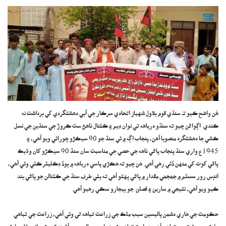
ھُن واضح ڪيو تہ سنڌي قوم بلاول شهباز اتحادي سرڪار جي آبي دهشتگردي کي برداشت نه
ڪندي. اڳواڻن چيو ته سنڌو درياهه تي نوان ڊيم ۽ ڪئنال ٺاهڻ ست ڪروڙ جي سنڌين جي نسل
ڪشي جا دهشتگرد منصوبا آهن، پنجاب اڳ ۾ ئي سنڌ جو 90 سيڪڙو چورائي ويو آهي، ۽
1945ع واري سنڌ پنجاب پاڻي ٺاهه جي حصي جي مناسبت سان سنڌ 90 سيڪڙو کان وڌيڪ
پاڻي کوٽ کي منهن ڏئي رهي آهي. هن چيو ته هڪڙي پاسي درياهه ۾ ٻوڏ ڊڪليئر ڪئي وئي آهي،
انڊس رور سسٽم ۾ جھجھي مقدار ۾ پاڻي پهتو آهي ته ٻئي طرف سنڌ جي ڪئنالن جو پاڻي بند
ڪيو ويو آهي، نتيجي ۾ سارين ۽ فصلن جو ٻيجارو سڪي رهيو آهي.
حڪومت جي هاري دشمن پاليسين سبب ملڪ جي زراعت تباهه ٿي وئي آهي، زراعت جي تباهي