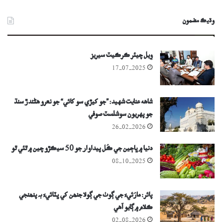
وڌيڪ مضمون
وِيل چيئر ڪرڪيٽ سيريز
17-07-2025
شاهه عنايت شهيد: ”جو کيڙي سو کائي“ جو نعرو ھڻندڙ سنڌ
جو پهريون سوشلسٽ صوفي
26-02-2026
دنيا ۾ ڀاڄين جي ڪُل پيداوار جو 50 سيڪڙو چين ۾ ٿئي ٿو
08-10-2025
پائر: مارُئيءَ جي ڳوٺ جي ڳولا جنھن کي ڀٽائيءَ بہ پنھنجي
ڪلام ۾ ڳايو آھي
02-08-2026