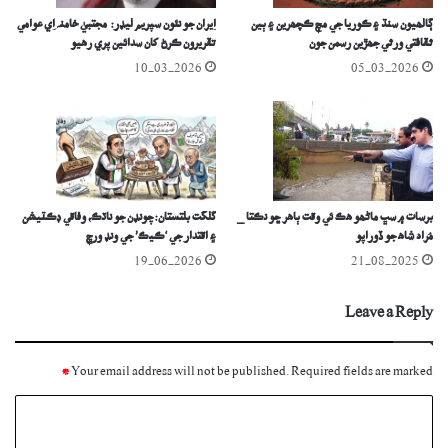
ڳالھيون سنڌ ۽ ڪوريا جي مچ ڪچھرين ۽ ٻين
اِيران جو نئون سپريم ليڊر: مجتبيٰ خامنہ اِي عوامي
ثقافتي ورثي جھڙين رسمن جون
تقريرون ڪرڻ کان سدائين پري رھيو
10-03-2026
05-03-2026
برسات ۾ سڀ ماڻھو ھڪ ئي وقت ٻاھر ڇو نڪتا _
گلگت بلتستان: چونڊن جو ناٽڪ، وفاقي ڊڪٽيشن
مُراد شاھ جو ڏوراپو
۽ اقتدار جي ‘ڪيڪ’ جي ونڊ ورڇ
19-06-2026
21-08-2025
Leave a Reply
*
Your email address will not be published.
Required fields are marked
C
o