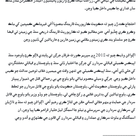
ملڪي معيشت جي تباهي آهي، زراعت تباهه ڪرڻ واريون پاليسيون آڻيندڙ حڪمرانن مٿان ملڪ
سان غداري جا ڪيس داخل ڪيا وڃن،
احتجاج ڪندڙن چيو ته حڪومت ڪارپوريٽ فارمنگ منصوبا آڻي غيرملڪي ڪمپنين کي ملڪ
وڪرو ڪري ڇڏيو آهي. هنن مطالبو ڪيو ته ڪارپوريٽ فارمنگ ذريعي سنڌ جي زمينن تي قبضا
ڪرڻ جو سلسلو بند ڪري زمينون مقامي بي زمين هارين ۽ هارياڻين کي ڏنيون وڃن.
اڳواڻن وڌيڪ چيو ته 2018ع ۾ سپريم ڪورٽ طرفان جرڳن تي پابندي لاڳو ڪرڻ باوجود سنڌ
اپيڪس ڪميٽي قبائلي سردارن کي جرڳن جا اختيار ڏئي سنڌ ۽ بلوچستان ۾ قبائلي دهشتگردي
کي هٿي ڏني آهي، سنڌ اپيڪس ڪميٽي جي تنهن وقت جي ميمبرن خلاف توهين عدالت جو ڪيس
داخل ڪيو وڃي. جرڳي وسيلي معصوم نياڻي بانو بلوچ جي بي رحماڻي قتل جي ذميوار پيپلز
پارٽي جي بلوچستان حڪومت آهي، بلوچستان حڪومت بانو بلوچ جي قاتل سردارن جو تحفظ
ڪري، بلوچ نياڻين کي بدترين غلامي ۾ رکڻ چاهي ٿي، بلوچستان جو وڏو وزير بانو بلوچ جي قاتل
سردار جي حمايت ۾ مهم هلائي انساني حقن جي لتاڙ ڪري رهيو آهي. اڳواڻن چيو ته سنڌ ۾ ڌاڙيلن
کي سرڪاري سردارن جي سرپرستي ۾ نيٽو جا اسمگل ٿيل هٿيار فراهم ڪيا پيا وڃن، ان
اسمگلنگ ۾ ملوث سرڪاري عملدارن ۽ قبائلي سردارن کي قانون جي ڪٽهڙي ۾ آندو وڃي.
_____________