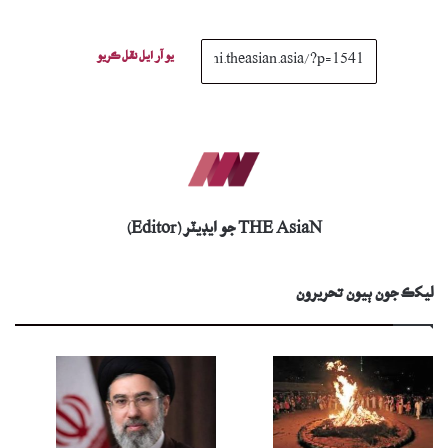
يو آر ايل نقل ڪريو
THE AsiaN جو ايڊيٽر (Editor)
ليکڪ جون ٻيون تحريرون