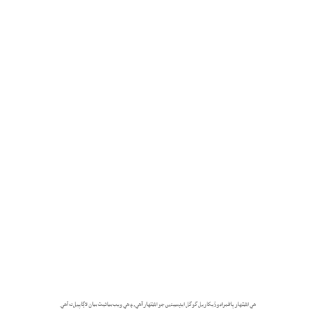
هي اشتهار پاڻمرادو ڏيکاريل گوگل ايڊسينس جو اشتهار آهي، ۽ هي ويب سائيٽ سان لاڳاپيل نه آهي.