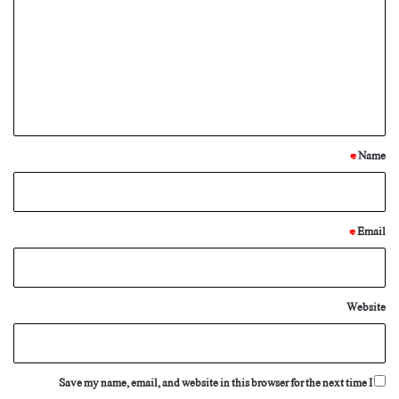
m
m
e
n
t
*
*
Name
*
Email
Website
Save my name, email, and website in this browser for the next time I