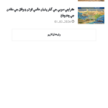
ڪراچي صوبي جي گھُر پٺيان عالمي قوتن ۽ وفاق جي مفادن
جي ڇنڊڇاڻ
01-03-2026
وڌيڪ ڏيکاريو