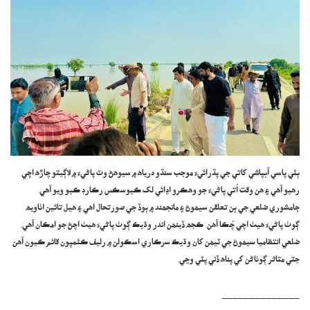
ٻئي پاسي آبپاشي کاتي جي پڌرائيءَ موجب سنڌو درياھ ۾ سيوھڻ وٽ پاڻيءَ ۾ لاڳيتو چاڙھ اچي
رھيو آھي ۽ ھن وقت اُتي پاڻيءَ جو وھڪرو اڍائي لک ڪيوسڪس رڪارڊ ڪيو ويو آھي.
ڄامشوري ضلعي جي ٻن تعلقن سيھوڻ ۽ مانجھند ۾ ٻوڏ جي صورتحال اھي ۽ ھيل تائين اٺاويھ
ڳوٺ پاڻيءَ ھيٺ اچي چُڪا آھن. ڪجھ ڏينھن اندر وڌيڪ ڳوٺ پاڻيءَ ھيٺ اچڻ جو امڪان آھي.
ضلعي انتظاميا سيھوڻ جي ٽيھن کان وڌيڪ سرڪاري اسڪولن ۾ رليف ڪئمپون قائم ڪيون آھن
جتي متاثر ڳوٺاڻن کي پناھ ڏني پئي وڃي.
______________