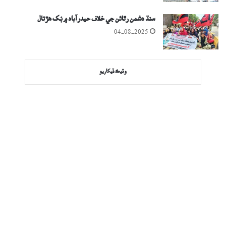
سنڌ دشمن رٿائن جي خلاف حيدرآباد ۾ بُک ھڙتال
04-08-2025
وڌيڪ ڏيکاريو