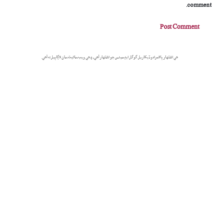
comment.
هي اشتهار پاڻمرادو ڏيکاريل گوگل ايڊسينس جو اشتهار آهي، ۽ هي ويب سائيٽ سان لاڳاپيل نه آهي.