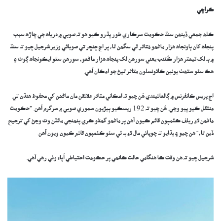
ڪراچي
ڪلھ جمعي ڏينھن سنڌ حڪومت سرڪاري طور پڌرو ڪيو ھو تہ صوبي ۾ درياھ جي چاڙھ سبب
پنجاھ کان ٻاونجاھ ھزار ماڻھو مُتاثر ٿي سگھن ٿا، پر اڄ ڇنڇر تي صوبائي وزير شرجيل چيو تہ سنڌ
۾ ٻہ لک ٽيھتر ھزار ڪُٽنب يعني سورھن لک پنجاھ ھزار ماڻھو، سورھن سئو ايڪونجاھ ڳوٺ ۽
ھڪ سئو ستھٺ يونين ڪائونسلون متاثر ٿيڻ جو امڪان آھي.
اڄ پريس ڪانفرنس ۾ ڳالھائيندي ھُن چيو تہ امڪاني متاثر علائقن مان ماڻھن کي محفوظ ھنڌن تي
منتقل ڪيو پيو وڃي. ھُن چيو تہ 192 ريسڪيو ٻيڙيون سموري صوبي ۾ سرگرم آھن. ”حڪومت
ماڻھن لاءِ ريلف ڪئمپون قائم ڪيون آھن پر ماڻھو گھڻو ڪري پنھنجي مائٽن وٽ وڃڻ کي ترجيح
ڏين ٿا،“ ھن چيو ۽ ٻڌايو تہ چوپائي مال لاءِ بہ ٽي سئو ڪئمپون قائم ڪيون ويون آھن.
شرجيل چيو تہ ھن وقت ڪا ھنگامي حالت ڪانھي پر حڪومت احتياطي اُپاءَ وٺي رھي آھي.