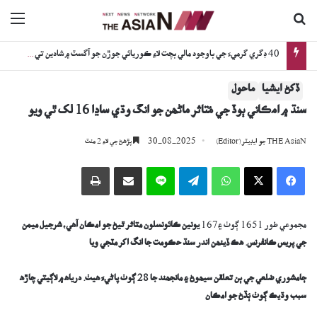
ڳولا جي لاءِ
nu
40 ڊگري گرميءَ جي باوجود مالي بچت لاءِ ڪوريائي جوڙن جو آگسٽ ۾ شادين تي زور
ڏکڻ ايشيا
ماحول
سنڌ ۾ امڪاني ٻوڏ جي مُتاثر ماڻھن جو انگ وڌي ساڍا 16 لک ٿي ويو
30-08-2025
THE AsiaN جو ايڊيٽر (Editor)
پڙھڻ جي لاءِ 2 منٽ
Facebook
X
WhatsApp
Telegram
Line
اي ميل وسيلي ونڊيو
پرنٽ
مجموعي طور 1651 ڳوٺ ۽167
يونين ڪائونسلون متاثر ٿيڻ جو امڪان آھي، شرجيل ميمن
جي پريس ڪانفرنس. ھڪ ڏينھن اندر سنڌ حڪومت جا انگ اکر مٽجي ويا
ڄامشوري ضلعي جي ٻن تعلقن سيھوڻ ۽ مانجھند جا 28 ڳوٺ پاڻيءَ ھيٺ. درياھ ۾ لاڳيتي چاڙھ
سبب وڌيڪ ڳوٺ ٻُڏڻ جو امڪان