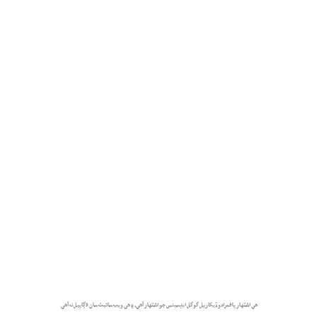
هي اشتهار پاڻمرادو ڏيکاريل گوگل ايڊسينس جو اشتهار آهي، ۽ هي ويب سائيٽ سان لاڳاپيل نه آهي.