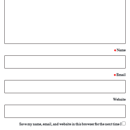
m
m
e
n
t
*
*
Name
*
Email
Website
Save my name, email, and website in this browser for the next time I