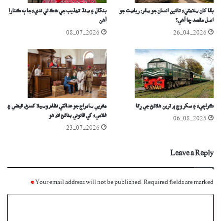
بقا کان سلامتيءَ تائين انسان جو سفر: رياست جو
بنگال ۽ سنڌ تھذيب جي هڪ ئي نديءَ جا ٻه ڪنارا
اصل مقصد ڇا آھي؟
آهن
08-07-2026
26-04-2026
ڪراچيءَ ۽ سکر وچ ۾ ٽرين هلائڻ جي رِٿا
مغربي سامراج جو عدالتي نظام وسيلا کسڻ، قبضي ۽
غلاميءَ کي قانوني بنائڻ لاءِ ھو
06-08-2025
23-07-2026
Leave a Reply
*
Your email address will not be published.
Required fields are marked
C
o