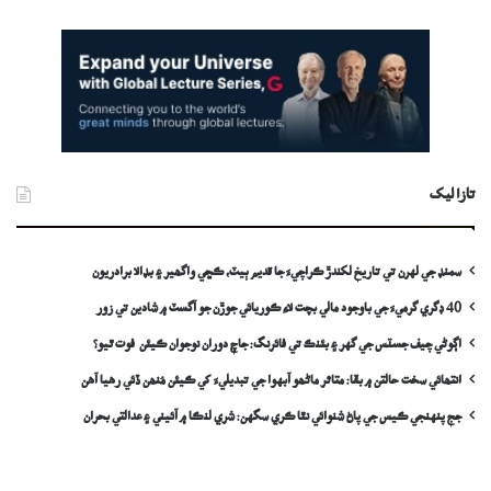
تازا ليک
سمنڊ جي لهرن تي تاريخ لکندڙ ڪراچيءَ جا قديم ٻيٽ، ڪڇي واگھير ۽ بڊالا برادريون
40 ڊگري گرميءَ جي باوجود مالي بچت لاءِ ڪوريائي جوڙن جو آگسٽ ۾ شادين تي زور
اڳوڻي چيف جسٽس جي گهر ۽ بئنڪ تي فائرنگ: جاچ دوران نوجوان ڪيئن فوت ٿيو؟
انتھائي سخت حالتن ۾ بقا: متاثر ماڻھو آبهوا جي تبديليءَ کي ڪيئن مُنھن ڏئي رهيا آهن
جج پنهنجي ڪيس جي پاڻ شنوائي نٿا ڪري سگهن: شري لنڪا ۾ آئيني ۽ عدالتي بحران