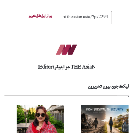
يو آر ايل نقل ڪريو
THE AsiaN جو ايڊيٽر (Editor)
ليکڪ جون ٻيون تحريرون