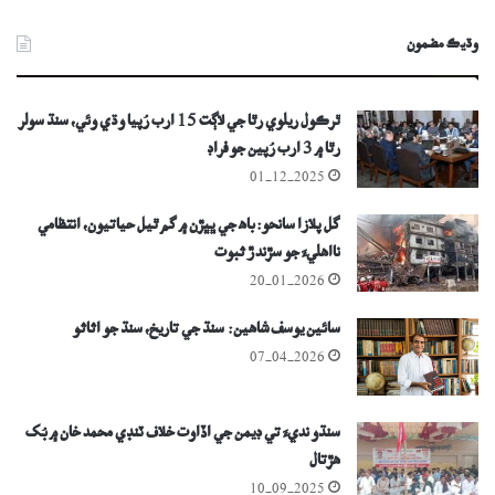
وڌيڪ مضمون
ٿرڪول ريلوي رٿا جي لاڳت 15 ارب رُپيا وڌي وئي، سنڌ سولر
رٿا ۾ 3 ارب رُپين جو فراڊ
01-12-2025
گل پلازا سانحو: باھ جي ڀڀڙن ۾ گم ٿيل حياتيون، انتظامي
نااهليءَ جو سڙندڙ ثبوت
20-01-2026
سائين يوسف شاهين: سنڌ جي تاريخ، سنڌ جو اثاثو
07-04-2026
سنڌو نديءَ تي ڊيمن جي اڏاوت خلاف ٽنڊي محمد خان ۾ بُک
ھڙتال
10-09-2025