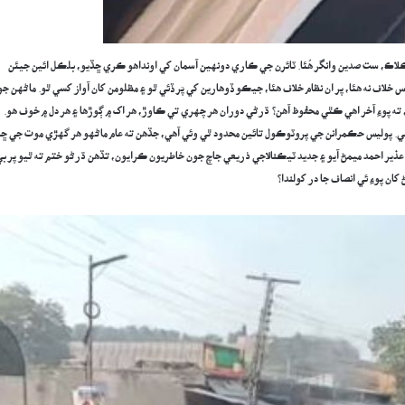
ڪلاڪ، ست صدين وانگر هُئا. ٽائرن جي ڪاري دونهين آسمان کي اونداهو ڪري ڇڏيو، بلڪل ائين جيئن
لاف نه هئا، پر ان نظام خلاف هئا، جيڪو ڏوهارين کي پَر ڏئي ٿو ۽ مظلومن کان آواز کسي ٿو. ماڻهن جو
ه پوءِ آخر اهي ڪٿي محفوظ آهن؟ ڌرڻي دوران هر چهري تي ڪاوڙ، هر اک ۾ ڳوڙها ۽ هر دل ۾ خوف هو.
ي. پوليس حڪمرانن جي پروٽوڪول تائين محدود ٿي وئي آهي، جڏهن ته عام ماڻهو هر گهڙي موت جي ڇان
 عذير احمد ميمڻ آيو ۽ جديد ٽيڪنالاجي ذريعي جاچ جون خاطريون ڪرايون، تڏهن ڌرڻو ختم ته ٿيو پر ب
ان پوءِ ئي انصاف جا در کولندا؟