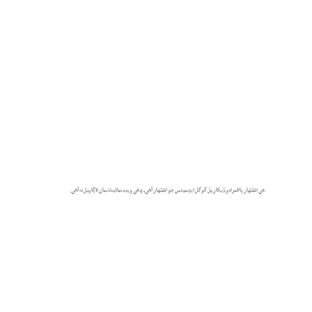
هي اشتهار پاڻمرادو ڏيکاريل گوگل ايڊسينس جو اشتهار آهي، ۽ هي ويب سائيٽ سان لاڳاپيل نه آهي.