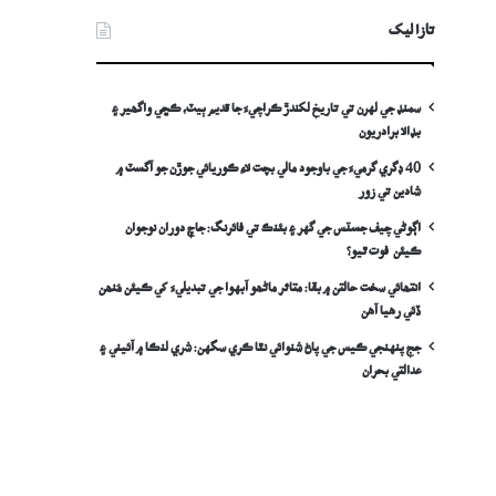
تازا ليک
سمنڊ جي لهرن تي تاريخ لکندڙ ڪراچيءَ جا قديم ٻيٽ، ڪڇي واگھير ۽
بڊالا برادريون
40 ڊگري گرميءَ جي باوجود مالي بچت لاءِ ڪوريائي جوڙن جو آگسٽ ۾
شادين تي زور
اڳوڻي چيف جسٽس جي گهر ۽ بئنڪ تي فائرنگ: جاچ دوران نوجوان
ڪيئن فوت ٿيو؟
انتھائي سخت حالتن ۾ بقا: متاثر ماڻھو آبهوا جي تبديليءَ کي ڪيئن مُنھن
ڏئي رهيا آهن
جج پنهنجي ڪيس جي پاڻ شنوائي نٿا ڪري سگهن: شري لنڪا ۾ آئيني ۽
عدالتي بحران