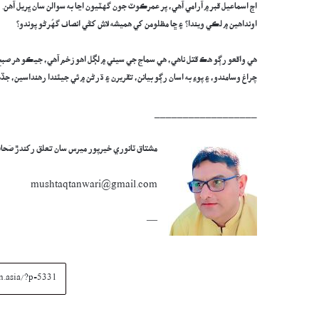
اڄ اسماعيل قبر ۾ آرامي آهي، پر عمرڪوٽ جون گهٽيون اڃا به سوالن سان ڀريل آهن.
اونداهين ۾ لڪي ويندا؟ ۽ ڇا مظلومن کي هميشه لاش کڻي انصاف گهُرڻو پوندو؟
هي واقعو رڳو هڪ قتل ناهي، هي سماج جي سيني ۾ لڳل اهو زخم آهي، جيڪو هر صبح ن
چراغ وسامندو، ۽ پوءِ به اسان رڳو بيانن، تقريرن ۽ ڌرڻن ۾ ئي جيئندا رهنداسين، جڏه
__________________
مشتاق ٽانوري خيرپور ميرس سان تعلق رکندڙ صَحافي
mushtaqtanwari@gmail.com
—