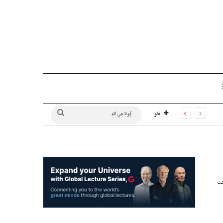
Sidebar
ڳولا
فالو
جي
لاءِ