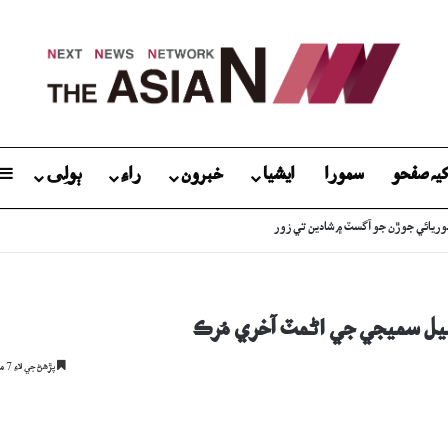
يہ صفحو
سمورا
ايشيا
خبرون
راءِ
ٻولِی
گ: جاچ دوران نوجوان ڪيئن فوت ٿيو؟
يل سميجي جي اڻمٽ آخري مُرڪ
پڙھڻ جي لاءِ 7 منٽ