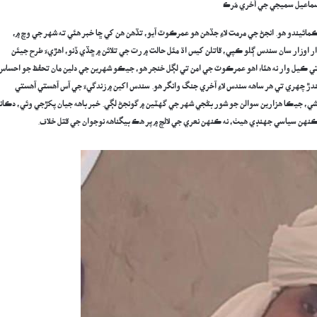
سماعيل سميجي جي آخري مُرڪ
ئيندو هو. انجڻ جي مرمت لاءِ جڏهن هو عمرڪوٽ آيو، تڏهن هن کي ڇا خبر هئي ته شهر جي وچ ۾،
اوزار سان سندس ڳلو ڪپي، قاتلن کيس اڌ مئل حالت ۾ رت جي تلائن ۾ ڇڏي ڏنو، اهڙيءَ طرح جيئن
ي ڪيل وار نه هئا؛ اهو عمرڪوٽ جي امن تي لڳل خنجر هو، جيڪو شهرين جي دلين مان تحفظ جو احساس
ندڙ چهري تي هر ساهه سندس لاءِ آخري جنگ وانگر هو. سندس اکين ۾ زندگيءَ جي آس آهستي آهستي
موشي، جيڪا هزارين سوالن جو شور بڻجي شهر جي گهٽين ۾ گونجڻ لڳي. خبر باهه جيان پکڙجي وئي، دڪان
ڪنهن سياسي جهنڊي هيٺ، نه ڪنهن نعري جي لالچ ۾ پر هڪ بيگناهه نوجوان جي قتل خلاف.