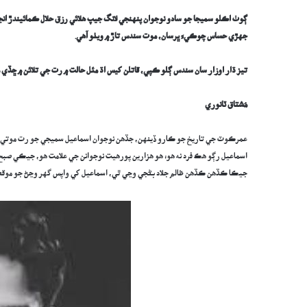
ڳوٺ اڪلو سميجا
جو
سادو نوجوان پنهنجي لانگ جيپ هلائي رزق حلال ڪمائيند
ڙ
انج
جهڙي حساس چوڪي
ءَ
ڀرسان، موت سندس تاڙ ۾ ويٺو آهي.
تيز ڌار اوزار سان سندس ڳلو ڪپي، قاتلن کيس اڌ مئل حالت ۾ رت جي تلائن ۾ ڇڏي 
مُشتاق ٽانوري
عمرڪوٽ جي تاريخ جو ڪارو ڏينهن، جڏهن نوجوان اسماعيل سميجي جو رت موتي چوڪ
اسماعيل رڳو هڪ فرد نه هو؛ هو هزارين پورهيت نوجوانن جي علامت هو، جيڪي صبح جي
جيڪا ڪڏهن ڪڏهن ظالم جلاد بڻجي وڃي ٿي، اسماعيل کي واپس گهر وڃڻ جو موقعو 