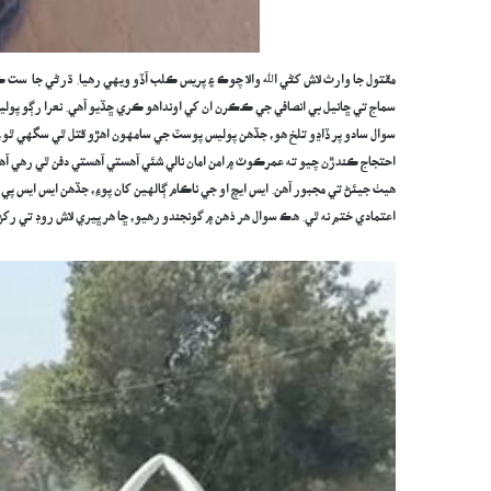
مقتول جا وارث لاش کڻي الله والا چوڪ ۽ پريس ڪلب آڏو ويهي رهيا. ڌرڻي جا ست 
سماج تي ڇانيل بي انصافي جي ڪڪرن ان کي اونداهو ڪري ڇڏيو آهي. نعرا رڳو پوليس خ
سوال سادو پر ڏاڍو تلخ هو، جڏهن پوليس پوسٽ جي سامهون اهڙو قتل ٿي سگهي ٿو، ت
احتجاج ڪندڙن چيو ته عمرڪوٽ ۾ امن امان نالي شئي آهستي آهستي دفن ٿي رهي آه
هيٺ جيئڻ تي مجبور آهن. ايس ايچ او جي ناڪام ڳالهين کان پوءِ، جڏهن ايس ايس پي
اعتمادي ختم نه ٿي. هڪ سوال هر ذهن ۾ گونجندو رهيو، ڇا هر ڀيري لاش روڊ تي رکڻ ک