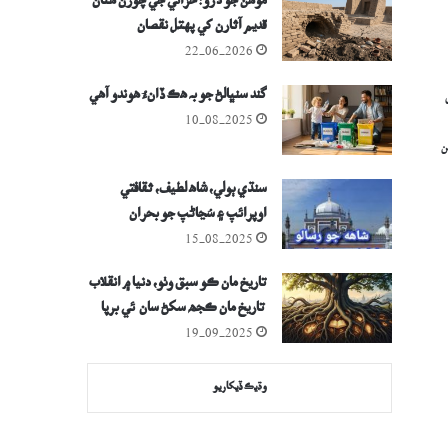
موھن جو دڙو: خزاني جي چورن ھٿان
قديم آثارن کي پهتل نقصان
22-06-2026
گند سنڀالڻ جو بہ ھڪ ڏانءُ ھوندو آھي
10-08-2025
ن
سنڌي ٻولي، شاھ لطيف، ثقافتي
اوپرائپ ۽ سُڃاڻپ جو بحران
15-08-2025
تاريخ مان ڪو سبق وٺو، دنيا ۾ انقلاب
تاريخ مان ڪجھ سکڻ سان ئي برپا
ٿيدا رھيا آھن
19-09-2025
وڌيڪ ڏيکاريو