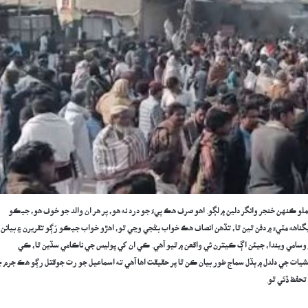
و ڪنهن خنجر وانگر دلين ۾ لڳو. اهو صرف هڪ پيءُ جو درد نه هو، پر هر ان والد جو خوف هو، جيڪو
گناهه مٽيءَ ۾ دفن ٿين ٿا، تڏهن انصاف هڪ خواب بڻجي وڃي ٿو، اهڙو خواب جيڪو رُڳو تقريرن ۽ بيانن 
 ۾ وسامي ويندا، جيئن اڳ ڪيترن ئي واقعن ۾ ٿيو آهي. ڪي ان کي پوليس جي ناڪامي سڏين ٿا، ڪي
شيات جي دلدل ۾ ٻڏل سماج طور بيان ڪن ٿا پر حقيقت اها آهي ته اسماعيل جو رت جوقتل رڳو هڪ جرم 
تحفظ ڏئي ٿو.