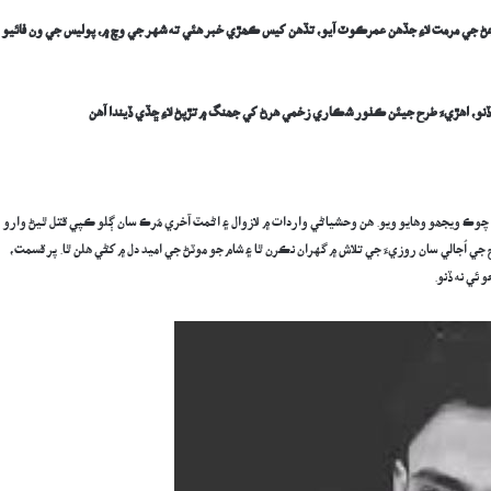
ڻ جي مرمت لاءِ جڏهن عمرڪوٽ آيو، تڏهن کي
س
ڪھڙي
خبر هئي ته شهر جي وچ ۾، پوليس جي ون فائيو
ڏنو، اهڙيءَ طرح جيئن ڪٺور شڪاري زخمي هرڻ کي جھنگ ۾ تڙپڻ لاءِ ڇڏي ڏيندا آهن
 ويجھو وهايو ويو. هن وحشياڻي واردات ۾ لازوال ۽ اڻمٽ آخري مُرڪ سان ڳلو ڪپي قتل ٿيڻ وارو
 اُجالي سان روزيءَ جي تلاش ۾ گهران نڪرن ٿا ۽ شام جو موٽڻ جي اميد دل ۾ کڻي هلن ٿا. پر قسمت،
ئي نه ڏنو.