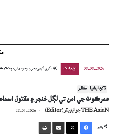
مک
نوان ليک
اڳوڻي چيف جسٽس جي گهر ۽ بئنڪ تي فائرن
08-08-2026
ڏکڻ ايشيا
ڪالم
عمرڪوٽ جي امن تي لڳل خنجر ۽ مقتول اسماع
THE AsiaN جو ايڊيٽر (Editor)
28-01-2026
Facebook
X
اي ميل وسيلي ونڊيو
پرنٽ
ونڊيو