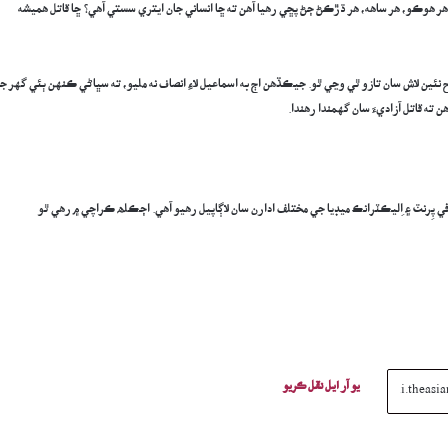
 هر هوڪو، هر ساهه، هر ڌڙڪڻ ڄڻ پڇي رهيا آهن ته ڇا انساني جان ايتري سستي آهي؟ ڇا قاتل هميشه
ئين لاش سان تازو ٿي وڃي ٿو. جيڪڏهن اڄ به اسماعيل لاءِ انصاف نه مليو، ته سڀاڻي ڪنهن ٻئي گهر ج
ن ته قاتل آزاديءَ سان گهمندا رهندا.
 پِرنٽ ۽ اِليڪٽرانڪ ميڊيا جي مختلف ادارن سان لاڳاپيل رهيو آهي. اڄڪلھ ڪراچي ۾ رهي ٿو
يو آر ايل نقل ڪريو