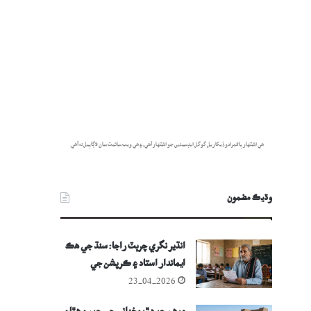
هي اشتهار پاڻمرادو ڏيکاريل گوگل ايڊسينس جو اشتهار آهي، ۽ هي ويب سائيٽ سان لاڳاپيل نه آهي.
وڌيڪ مضمون
انڌير نگري چرٻٽ راجا: سنڌ جي هڪ
ايماندار استاد ۽ ڪرپشن جي
راڪاسن جي ڪھاڻي
23-04-2026