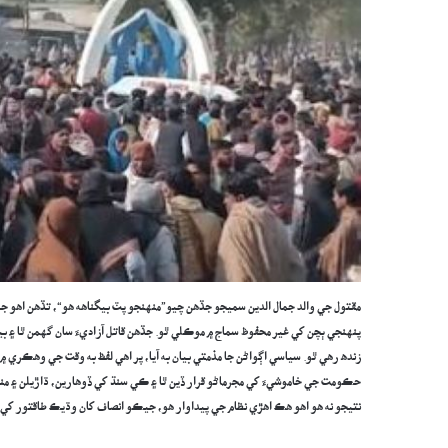
مقتول جي والد جمال الدين سميجو جڏهن چيو”منهنجو پٽ بيگناهه هو“، تڏهن اهو جمل
پنهنجي ٻچن کي غير محفوظ سماج ۾ موڪلي ٿو. جڏهن قاتل آزاديءَ سان گهمن ٿا ۽ بي
زنده رهي ٿو. سياسي اڳواڻن جا مذمتي بيان به آيا، پر اهي لفظ به وقت جي وهڪري
حڪومت جي خاموشيءَ کي مجرماڻو قرار ڏين ٿا ۽ ڪي سنڌ کي ڏوهارين، ڌاڙيلن ۽ من
نتيجو نه هو اهو هڪ اهڙي نظام جي پيداوار هو، جيڪو انصاف کان وڌيڪ طاقتور کي 