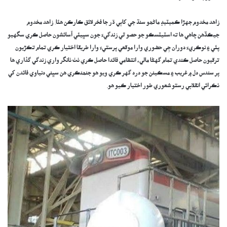
زاهد مخدوم جهڙا ڪميٽيڊ ماڻھو سنڌ جي کاٻي ڌر جا فخر لائق ڪارڪن هئا. زاهد مخدوم
جيڪڏھن چاهي ھا ته اسٽيٽسڪو جو حصو ٿي زندگيءَ جون سڀيئي آسائشون حاصل ڪري سگهيو
پئي ۽ نوڪريءَ دوران جِي حضوري وارا موقعي پرستيءَ وارا طريقا اختيار ڪري تمام تڪڙيون
ترقيون حاصل ڪندي تمام گهڻا مالي، انتظامي فائدا حاصل ڪري ٺٺ ٺانگر واري زندگي گذاري ها
پر سندس دل ۾ غريب ۽ مسڪينن جو درد گهر ڪري ويو هو جنھنڪري هن سڀني دنياوي فائدن کي
ٺڪرائي انقلابي رستو شعوري طور اختيار ڪيو هو.