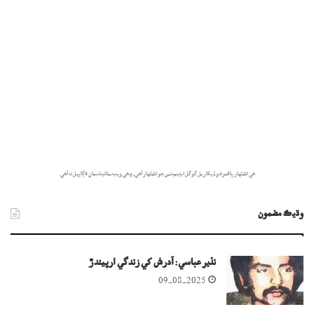
هي اشتهار پاڻمرادو ڏيکاريل گوگل ايڊسينس جو اشتهار آهي، ۽ هي ويب سائيٽ سان لاڳاپيل نه آهي.
وڌيڪ مضمون
نذير عباسي: آدرش کي زندگي ارپيندڙ
09-08-2025