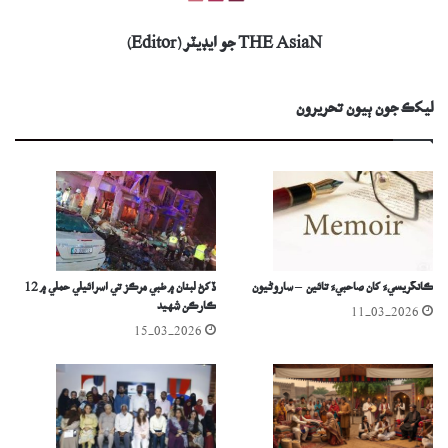
THE AsiaN جو ايڊيٽر (Editor)
ليکڪ جون ٻيون تحريرون
ڪانگريسيءَ کان صاحبيءَ تائين – ساروڻيون
ڏکڻ لبنان ۾ طبي مرڪز تي اسرائيلي حملي ۾ 12
ڪارڪن شهيد
11-03-2026
15-03-2026