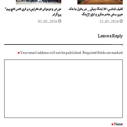
لطيف شناسي؛ الا! جُنگَ جِيئَنِ _ سُر بلاول جا مُک
عورتن ۽ نوجوانن لاءِ ڪراچيءَ ۾ فري لانس لانچ پيڊ”
ھيرو سخي جادم جکرو ۽ ابڙو اڙٻنگ
پروگرام
02-08-2026
25-05-2026
Leave a Reply
*
Your email address will not be published.
Required fields are marked
C
o
m
m
e
n
t
*
*
Name