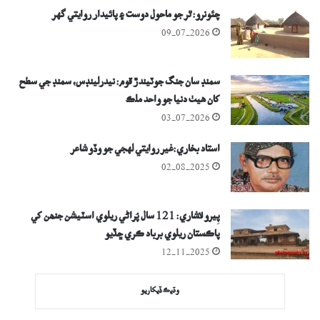
چئونرو: ٿر جو ماحول دوست ۽ پائيدار روايتي گهر
09-07-2026
سمنڊ سان جنگ جوٽيندڙ قوم: نيدرلينڊس، سمنڊ جي سطح
کان ھيٺ دنيا جو واحد ملڪ
03-07-2026
استاد بخاري:غير روايتي لهجي جو وڏو شاعر
02-08-2025
پِيرو لاشاري: 121 سال پُراڻي ريلوي اسٽيشن جنھن کي
پاڪستان ريلوي برباد ڪري ڇڏيو
12-11-2025
وڌيڪ ڏيکاريو