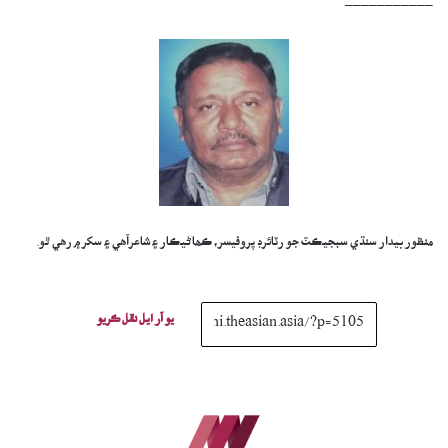
___________
منظور بيدار سنڌي سبجيڪٽ جو رٽائرڊ پروفيسر، ڪھاڻيڪار ۽ شاعرآهي ۽ سکر ۾ رھي ٿو.
يو آر ايل نقل ڪريو