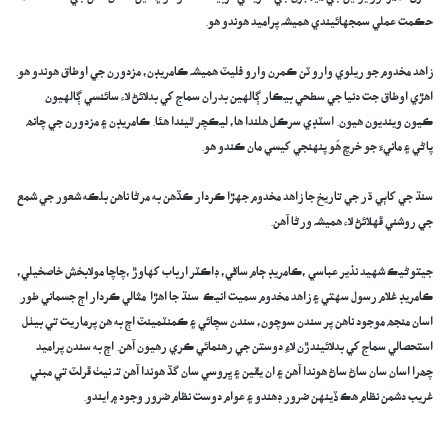
حڪمت عملي سمجهائيندي هميشہ پراميد هوندو هو.
زاهد مخدوم جو ريلوي وارو ٽن ڪمرن وارو فليٽ هميشہ ڪامريڊن، مزدورن جي اوطاق هوندو هو.
اهڙي اوطاق جت دنيا جي سطحي بيڪار ڳالهين بدران سماج کي بدلائڻ لاء سائنسي ڳالهيون
ڪيون وينديون هيون. اسٽڊي سرڪل هلندا ها، ليڪچر ٿيندا ھئا. ڪامريڊن ۽ مزدورن جي چانھ
پاڻي ۽ مانيءَ جو خرچ هُو پنهنجي کيسي مان ڪندو هو.
سنڌ جي کاٻي ڌر جي تاريخ جا زاهد مخدوم جهڙا ڪردار ڪڏهن به مرڻا ناهن بلڪه شعور جي شمع
جي روشني ڦهلائڻ لاء هميشہ ورڻا آهن.
جيتوڻيڪ شهيد نذير عباسي ،ڪامريڊ ڄام ساقي، ڊاڪٽر ارباب کهاوڙ ،چاچا مولابخش خاصخيلي،
ڪامريڊ غلام رسول سهتي ۽ زاهد مخدوم سميت انيڪ سنڌ جا اهڙا مثالي ڪردار اڄ جسماني طور
اسان منجھ موجود ناهن پر سندن سوچون، سندن سچائي ۽ ڪمنٽمينٽ اڄ به هن پرماريت تي بيٺل
استحصالي سماج کي بدلائيندڙن لاءِ دوستن جي رهنمائي ڪري رهيون آهن. اڄ به سندن پراميد
چھرا اسان سان ساڻ ساڻ هوندا آهن ۽ ان يقين ۽ ڀروسي سان گڏ هوندا آهن تہ نيٺ ڦرلٽ تي مبني
غريب دشمن نظام هڪ ڏينهن ضرور ڊهندو ۽ عوام دوست نظام ضرور وجود ۾ ايندو.