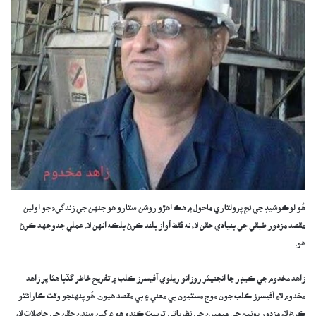
هُو لوڪوشيڊ جي نج پرولتاري ماحول ۾ ھڪ اھڙو روشن ستارو هو جنهن جي زندگيءَ جو اولين
مقصد مزدور طبقي جي بنيادي حقن لاء نه فقط آواز بلند ڪرڻ بلڪه انهن لاء عملي جدوجهد ڪرڻ
هو.
زاهد مخدوم جي ڪيڊر جا انجنيئر روزانو ريلوي آفيسرز ڪلب ۾ تفريح خاطر گڏبا ھئا پر زاهد
مخدوم لاءِ آفيسرز ڪلب جون موج مستيون بي معني ۽ بي مقصد هيون. هُو پنهنجو وقت ڪارائتو
ڪرڻ لاء مزدور يونين جي ميمبرن جي نظرياتي تربيت ڪندو هو ۽ کين سندن حقن جي حاصلات لاء