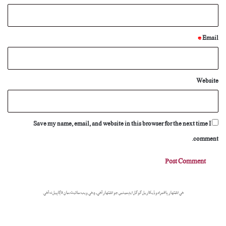
*
Email
Website
Save my name, email, and website in this browser for the next time I
comment.
هي اشتهار پاڻمرادو ڏيکاريل گوگل ايڊسينس جو اشتهار آهي، ۽ هي ويب سائيٽ سان لاڳاپيل نه آهي.