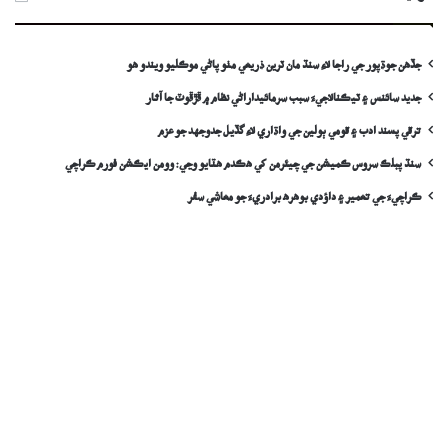
جڏهن جوڌپور جي راجا لاءِ سنڌ مان ٽرين ذريعي مٺو پاڻي موڪليو ويندو ھو
جديد سائنس ۽ ٽيڪنالاجيءَ سبب سرمائيداراڻي نظام ۾ ڦڙڦوٽ جا آثار
ترقي پسند ادب ۽ قومي ٻولين جي واڌاري لاءِ گڏيل جدوجهد جو عزم
سنڌ پبلڪ سروس ڪميشن جي چيئرمن کي ھڪدم ھٽايو وڃي: وومن ايڪشن فورم ڪراچي
ڪراچيءَ جي تعمير ۽ داؤدي بوهره برادريءَ جو معاشي سفر