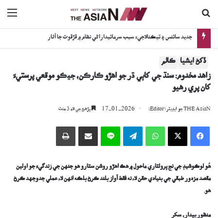
ڳولا جي لاءِ
nu
ترقي پسند ادب ۽ قومي ٻولين جي واڌاري لاءِ گڏيل جدوجهد جو عزم
ڏکڻ ايشيا
ڪالم
زاھد مخدوم: سنڌ جي کاٻي ڌُر جو اھڙو ڪارڪن، جيڪو موقعي پرستيءَ
کان پري رھيو
17-01-2026
THE AsiaN جو ايڊيٽر (Editor)
پڙھڻ جي لاءِ 3 منٽ
Facebook
X
WhatsApp
Telegram
Line
اي ميل وسيلي ونڊيو
پرنٽ
هُو لوڪوشيڊ جي نج پرولتاري ماحول ۾ ھڪ اھڙو روشن ستارو هو جنهن جي زندگيءَ جو اولين
مقصد مزدور طبقي جي بنيادي حقن لاء نه فقط آواز بلند ڪرڻ بلڪه انهن لاء عملي جدوجهد ڪرڻ
هو.
منظور بيدار
،
سکر