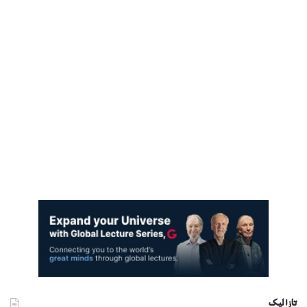
تازا ليک