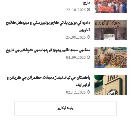
مارچ
22-10-2025
دادوءَ کي ڊويزن بڻائي ڪاڇو يونيورسٽي ۽ ميڊيڪل ڪاليج
ڏنا وڃن
25-08-2025
سنڌ جي سمنڊ تائين پھچڻ لاءِ پنجاب جي ڪوششن جي تاريخ
04-09-2025
پاڪستان جي تباھہ ٿيندڙ معيشت،حڪمرانن جي ڪرپشن ۽
آءِ ايم ايف
02-12-2025
وڌيڪ ڏيکاريو