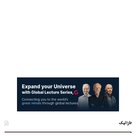
تازا ليک