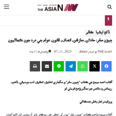
ڳولا جي لاءِ
nu
اڳوڻي چيف جسٽس جي گهر ۽ بئنڪ تي فائرنگ: جاچ دوران نوجوان ڪيئن فوت ٿيو؟
ڏکڻ ايشيا
ڪالم
جِيوَن سفر: حادثن، سازشن، انصاف، قانون، عوام جي درد جون ڪھاڻيون
07-11-2025
THE AsiaN جو ايڊيٽر (Editor)
پڙھڻ جي لاءِ 11 منٽ
Facebook
X
WhatsApp
Telegram
Line
اي ميل وسيلي ونڊيو
پرنٽ
آفتاب احمد ميمڻ جي ڪتاب
”
ج
ِيون
سفر
“
۾ سگھاري تخليق، تحقيق، ادب موسيقي، ڏاهپ،
رومانس ۽ سائنس جو سنگم پڙهڻ لاءِ ملي ٿو
پروفيسر لعل بخش جسڪاڻي
آفتاب ميمڻ صاحب ڪتاب ”جِيوَن سفر“ مون کي تحفي طور موڪلي ڏنو. آءُ سندس ٿورائتو آهيان.