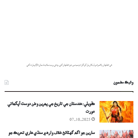
هي اشتهار پاڻمرادو ڏيکاريل گوگل ايڊسينس جو اشتهار آهي، ۽ هي ويب سائيٽ سان لاڳاپيل نه آهي.
وڌيڪ مضمون
ڪُويلي: هندستان جي تاريخ جي پھرين وطن دوست آپگھاتي
عورت
07-10-2025
سارين جو اگھ گهٽائڻ خلاف وارھ ۾ سنڌي هاري تحريڪ جو