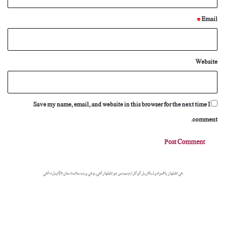
*
Email
Website
Save my name, email, and website in this browser for the next time I
comment.
هي اشتهار پاڻمرادو ڏيکاريل گوگل ايڊسينس جو اشتهار آهي، ۽ هي ويب سائيٽ سان لاڳاپيل نه آهي.