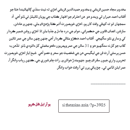
مخدوم سجاد حسين قريشي ۽ مخدوم حميدالدين قريشي اهڙي ته ٺيٺ سنڌي ڳالهائيندا هئا جو
آفتاب احمد حيران ٿي ويندو هو. هن احترام جو اظهار ڪتاب جي پويان ٽائيٽل تي ڏنو آهي. آءُ
سمجهان ٿو ته گهڻي وقت کان پوء اهڙي خوبصورت آتم ڪٿا پڙهڻ لاءِ ملي، جنهن ۾ حادثن،
سازشن، انصاف قانون جي حڪمراني، عوام جي درد جا دل ۾ جذبا ملن ٿا. اهڙي روشن ضمير ڪردار
کي وساري نٿو سگهجي . آفتاب احمد هڪڙو مثالي ڪردار آهي جنهن ڇهن سالن جي عمر تائين
گلاب جو گل نه سنگهيو هو ۽ 31 سالن جي عمر ۾پھريون دفعو مخملي گل دائودي ڏٺو. تڏهن به
حسن پرستي آرٽ فن جي ليگيسي هن جي شخصيت جو سحر ۽ حصو آهي . شيخ اياز اهڙي خوبصورت
تحريرن واري جيون سفر لاءِ چيو: جهومندڙ هوائن ۾، رات ڄام شوري جي، ڪنهن رباب وانگر آ،
عمر ايئن اڏامي ٿي، ڄڻ پکي پرن تي آ وقت خواب وانگر.
_______________
يو آر ايل نقل ڪريو