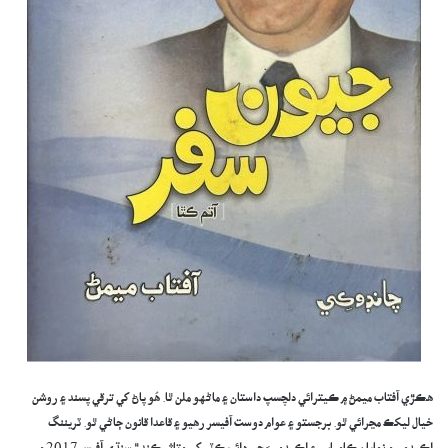
هڪڙي آفتاب ميمڻ ۾ ڪيترائي دلچسپ داستان ۽ ماڻهو ملن ٿا. ھُو پاڻ کي ترقي پسند ۽ روشن
خيال ليکڪ مڃرائي ٿو. برجستو ۽ عوام دوست آفيسر رھيو ۽ قاعدا قانون ڄاڻي ٿو. ٽريننگ