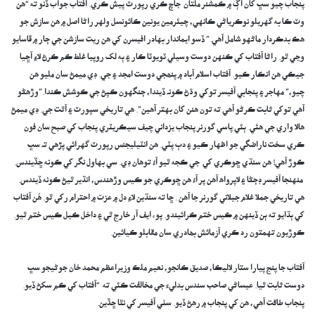
پنجاب چيو سڀ کان اڳ ۾ ڪمشنر ملتان جاچ ڪري رپورٽ پيش ڪري. آفتاب جواب ڏنو ته “هن
وٽ ڪا به گهريلو نوڪرياڻي ڪانهي، چيئرمين يونين ڪائونسل ولهر راڻا اصل ۾ هن سازش جو
هڪ بدڪردار ماڻهو شامل آهي.” ڏسو ايماندار بهادر افيسرن کي هن ريت سازشن جي ڄار ۾ ڦاسايو
وڃي ٿو. راڻا آفتاب کي ڪنهن دوست وسيلي ٽويوٽا ڪار ۽ ٻه لک روپيا غلط ڪم ڪرڻ لاءِ آڇيا
جيڪي هن انڪار ڪيو. آفتاب اسلام آباد ۾ پنھجي دوست امجد ۽ جي. ڊي ميمڻ سان مليو هن
چيو،” مهاجر ۽ پنجابي آفيسر توکي وڌڻ ڪونہ ڏيندا، ڄنگهون ڪپڻ جي ڪوشش ڪندا.”وڙهڻو
آهي توکي ثابت ڪرڻو آهي ته تون هنن کان بهتر آهين”. هي تاريخي سپورٽ ۽ آٿت جي. ڊي ميمڻ
هالا واري جي هئي. ٻئي پاسي گورنر پنجاب يزداني چيف سيڪريٽري پنجاب کي صبح سان فون
ڪري سخت ناراضگي جو اظهار ڪيو ۽ دٻ پٽي. هن انٽيليجنس رپورٽ گهرائي پڙهي تہ سڀ
ڪوڙ آهي! هن سنڌي ڇوڪري کي جي ڪجه ٿيو آءُ توهان ڊي. سي بهاول نگر کي ڪونه ڇڏيندس.
منهنجا آفيسر ڊڄڻا ۽ لاپرواھ آهن پر آءُ هن ڇوڪري جو ڪيس وڙهندس، انڌير ٿيڻ ڪونه ڏيندس.
هي تاريخي جملا غلام جيلاني گورنر جا آهن . ڇا ته سنڌين لاءِ دل ۾ عزت ۾ احترام رکي ٿو. ھُن آفتاب
کي ٻڌايو ته ٻن ڏينهن ۾ ڪيس ختم ڪرائيندو. پوء ايف آر خارج ٿي ۽ داخل ڪيل ڪيس ختم ٿيو.
ڪوڙيون تهمتون رد ڪري آزمائش بھادري سان مقابلو ڪيائين.
آفتاب جا پنج پيارا ستار لاليڪا، صديق ڪانجو، نعيم ملڪ وزيراعظم محمد خان جوڻيجو سڀ
دوست ثابت ٿيا. عيساڻي صاحب سندس بدليءَ جي مخالفت ڪئي ته “آفتاب کي ڪم سکڻ ڏيو.
پنجاب طاقت آهي، هن کي پنجاب ۾ رهڻ ڏيو. سٺي آفيسر کي نٿا ڇڏين.