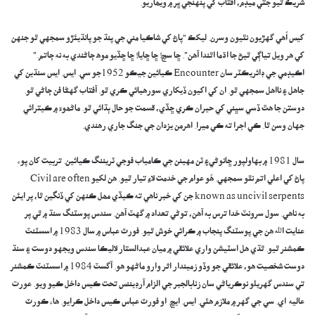
شريڪ ٿيو جتي ميڊم، آفتاب کي پنهنجي ڀر ۾ ويھاريو.
کيس اُهي گهڙيون نٿيون وسرن. ليکڪ “پاڻ کي شاڪيا مني جي پنڌ جو پانڌيئڙو سمجهي ٿو جنهن
کي هر ويل تياڳي ٿيڻ جا اڌما اٿندا آهن”. ڇا سچ! ڇا ڇايا! ڇا ڇڏيو موه ڄاڻندي به نه ڄاتم.”
اڪيڊمي جي ڊائريڪٽر سان Encounter ڪيائين جيڪو 1952جو سي. ايس. ايس سنڌين کي
جاهل ۽ نااهل سمجهي ٿو. ان کي اکيون ڏيکاري سورھيائي ڪري ٿو. آفتاب گهڻا فن ڄاڻي ٿو.
دوستن جا هٿ ڏسي سڀني کي حيران ڪري ڇڏي، قسمت جو حال ٻڌائي ٿو. ماڻھوءَ ۾ ڪيترائي
جهان وسن ٿا. ڪي اجرا ته ڪي ميرا. اهرمن يزدان جي جنگ جاري رهندي.
سال 1981 ۾ بهاولپور ڇانوڻي۽ ٽن مهينن جي ڪامياب فوجي ٽريننگ ڪيائين. تربيت کان پوء
پاڻ کي اعلي اتم نٿو سمجهي. ھُو عوام جي خدمت لاءِ تيار ٿيو. هن لکيو Civil are often
known as uncivil serpents جن کي خبر ناهي ته ڪيڏي مھل ڪنهن کي ڏنگين ٿا، پر ايئن
به ناهي. سول سرونٽ خدا ترس به آهن، توڻي تعداد ۾ گهٽ آهن. سندس پوسٽنگ سنڌ ۾ ٿي پر
عنايت الله هن جي پوسٽنگ پنجاب ۾ ڪرائي خوش ٿيو. فورٽ عباس ۾ سال 1983 ۾ اسسٽنٽ
ڪمشنر ٿيو. ٿڌي هل اسٽيشن واري علائقي ۾ ميان عبدالستار لاليڪا سندس ويجهو دوست ۽ سنڌ
دوست شخصيت هو، علائقي جو وڏو زميندار اثر وارو ماڻهو هو. آگسٽ 1984 ۾ اسسٽنٽ ڪمشنر
تي سندس گهريلو نوڪرياڻي سان زنابالجبر جي الزام آرڊيننس تحت ڪيس داخل ڪيو ويو. عورت
عاليه اي. سي جي گهر ۾ ملازم هئي. ايس. ايڇ. او فورٽ عباس ڪيس داخل ڪرايو. هاء ڪورٽ