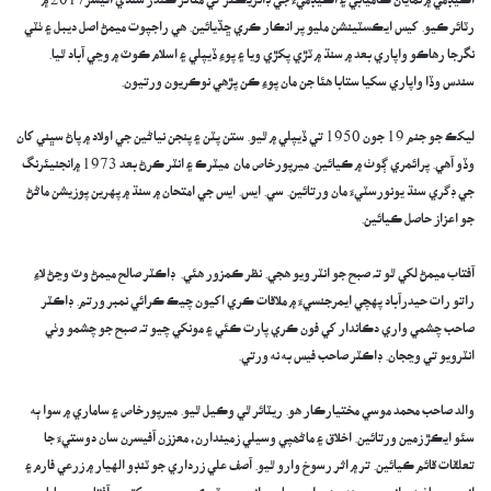
اڪيڊمي ۾ نمايان ڪاميابي ۽ اڪيڊميءَ جي ڊائريڪٽر کي متاثر ڪندڙ سنڌي آفيسر2017 ۾
رٽائر ڪيو. کيس ايڪسٽينشن مليو پر انڪار ڪري ڇڏيائين. هي راجپوت ميمڻ اصل ديبل ۽ ٺٽي
نگرجا رهاڪو واپاري بعد ۾ سنڌ ۾ ٽڙي پکڙي ويا ۽ پوءِ ڏيپلي ۽ اسلام ڪوٽ ۾ وڃي آباد ٿيا.
سندس وڏا واپاري سکيا ستابا هئا جن مان پوءِ ڪن پڙھي نوڪريون ورتيون.
ليکڪ جو جنم 19 جون 1950 تي ڏيپلي ۾ ٿيو. ستن پٽن ۽ پنجن نياڻين جي اولاد ۾ پاڻ سڀني کان
وڏو آهي. پرائمري ڳوٺ ۾ ڪيائين. ميرپورخاص مان ميٽرڪ ۽ انٽر ڪرڻ بعد 1973 ۾انجنيئرنگ
جي ڊگري سنڌ يونورسٽيءَ مان ورتائين. سي. ايس. ايس جي امتحان ۾ سنڌ ۾ پهرين پوزيشن ماڻڻ
جو اعزاز حاصل ڪيائين.
آفتاب ميمڻ لکي ٿو تہ صبح جو انٽر ويو هجي. نظر ڪمزور ھئي. ڊاڪٽر صالح ميمڻ وٽ وڃڻ لاءِ
راتو رات حيدرآباد پهچي ايمرجنسيءَ ۾ ملاقات ڪري اکيون چيڪ ڪرائي نمبر ورتم. ڊاڪٽر
صاحب چشمي واري دڪاندار کي فون ڪري پارت ڪئي ۽ مونکي چيو تہ صبح جو چشمو وٺي
انٽرويو تي وڃجان. ڊاڪٽر صاحب فيس به نه ورتي.
والد صاحب محمد موسي مختيارڪار هو. ريٽائر ٿي وڪيل ٿيو. ميرپورخاص ۽ ساماري ۾ سوا ٻه
سئو ايڪڙ زمين ورتائين. اخلاق ۽ ماڻھپي وسيلي زميندارن، معززن آفيسرن سان دوستيءَ جا
تعلقات قائم ڪيائين. تر ۾ اثر رسوخ وارو ٿيو. آصف علي زرداري جو ٽنڊو الهيار ۾ زرعي فارم ۽