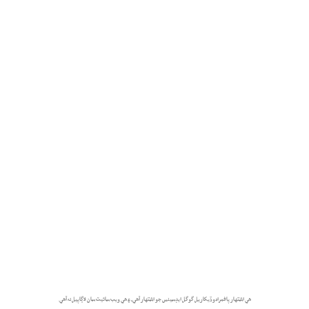
هي اشتهار پاڻمرادو ڏيکاريل گوگل ايڊسينس جو اشتهار آهي، ۽ هي ويب سائيٽ سان لاڳاپيل نه آهي.