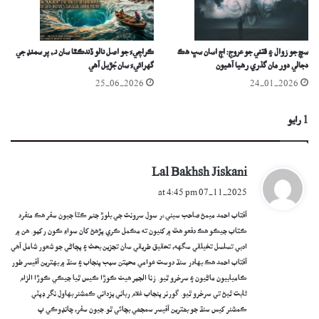
سچ جو زوال ۽ فتني جو عروج: اڄ اسان سڀ ھڪ
ڪراچيءَ جو اصل نالو ڏندڪٿا سان نہ، پر سمنڊ جي
دجالي دور مان گذري رھيا آھيون
گهرائيءَ سان جُڙيل آهي
25-06-2026
24-01-2026
1 رايو
s
Lal Bakhsh Jiskani
a
07-11-2025 at 4:45 pm
y
آفتاب احمد ميمڻ صاحب سينيءر سول سرونٽ جي بلوڙ جنم ڪٿا جيون سفر هڪ منفرد
s
ڪتاب جيڪو هڪ دفعو هٿ ۾ کنيون ته مڪمل ڪري پڙهڻ کان سواءِ ڪون رکبو. هن ۾
:
ادبي تسلسل تخيلقي سگهه، تحقيق طريقي سان تجزين بحث ۽ پڄاڻي جو شعور شامل آهي
آفتاب احمد هڪ بهادر سنڌ دوست عوامي محبتن سبب پنجاب ۽ سنڌ ۾ بهترين آفيسر طور
ڪاميابيون ماڻيون ۽ سرخرو ٿيو. زنا الجبر هيٺ ڪوڙا ڪيس ٿيا جيڪي ڪوڙا الزام
ثابت ٿيڻ تي سرخرو ٿيو. گورنر پنجاب غلام رباني يزداني ڪمشنر بهاول نگر ڊپٽي
ڪمشنر کيس سنڌ جو بھترين آفيسر سمجھي بچائي ٿو.جيون سفر، چانڊوڪي پ