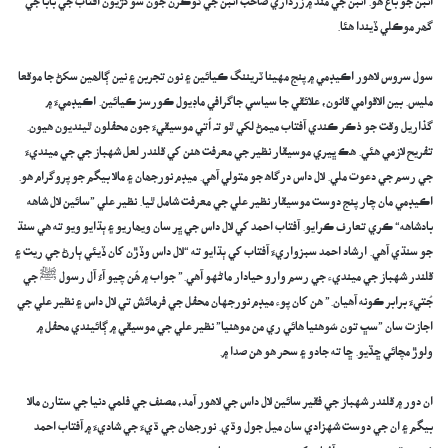
انبن جو باغ هو. انبن جي مند ۾ زرداري صاحب انبن جي ٽوڪرن جون سوکڙيون آفتاب جي بابا جي
گھر موڪلي ڏيندا هئا.
سول سروس لاهور اڪيڊمي ۾ پنج مهينا ٽريننگ ڪيائين ۽ نون تجربن ۽ نين ڳالھين سکڻ جا موقعا
مليس. بين الاقوامي قانون، علائقي جا سياسي جاگرافي ماڊيول ڪورسز ڪيائين. اڪيڊميءَ ۾
گذاريل وقت جو ذڪر ڪندي آفتاب ميمڻ لکي ٿو تہ اُتي موسيقيءَ جون محفلون ٿينديون هيون.
تفريح لازمي ھئي. ھڪ ڀيري موسيقار نظير جي معرفت هنن کي قلندر لعل شهباز جي جي مينديءَ
جي رسم جي دعوت ملي. لال داس درگاھ جو متولي آهي. ميڊم نورجھان ۽ مالا بيگم جو پروگرام هو.
اڪيڊمي مان چار پنج دوست موسيقار نظير علي جي معرفت شامل ٿيا. نظير علي ”سائين لال شاهه
بادشاهه“ ڪري تعارف ڪرايو. آفتاب احمد کي لال داس جي ڀر سان ويھاريو ۽ ٻڌايو ويو ته هي سنڌ
جو سنڌي آهي. ارشاد احمد سبزواريءَ آفتاب کي ٻڌايو ته “لال داس وڏڙن کان ڏيئي ٻارڻ جي ريت ۽
قلندر شهباز جي مينديء جي رسم وارو حيادار ماڻهو آهي.” جواب ۾ ھُن چيو آءُ آل رسول ﷺ جي
جُتيءَ برابر ڪونه آهيان.” هن کان پوء ميڊم نورجهان محفل جي فرمائش تي لال داس ۽ نظير علي جي
اجازت سان ”سڀ تون سُوهنيا هائي ري من موهنيا” نظير علي جي موسيقي ۾ ڳائيندي محفل ۾
ولوڙ مچائي ڇڏيو. ڇا ته جادو ۽ سحر ھو هن صدا ۾.
ان دور ۾ قلندر شهباز جي فقير سائين لال داس جي لاهور آمد، مصنف جي فلمي دنيا جي ستارن مالا
بيگم ۽ ان جي دوست شهزادي سان ميل جول وڌي. نورجھان جي ڌيءَ جي شاديءَ ۾ آفتاب احمد