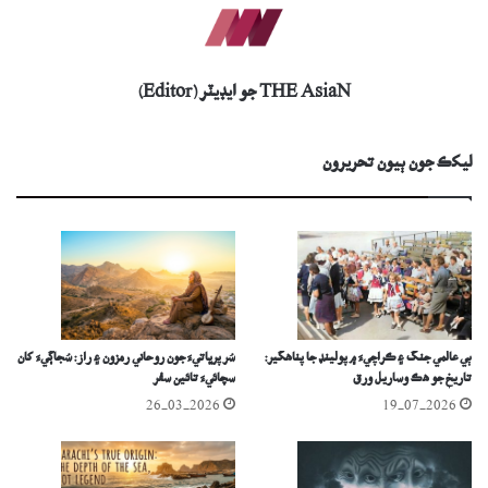
THE AsiaN جو ايڊيٽر (Editor)
ليکڪ جون ٻيون تحريرون
ٻي عالمي جنگ ۽ ڪراچيءَ ۾ پولينڊ جا پناهگير:
سُر پرڀاتيءَ جون روحاني رمزون ۽ راز: سُجاڳيءَ کان
تاريخ جو هڪ وساريل ورق
سچائيءَ تائين سفر
26-03-2026
19-07-2026