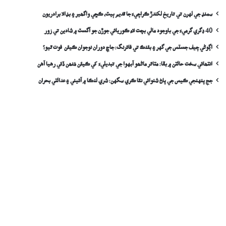
سمنڊ جي لهرن تي تاريخ لکندڙ ڪراچيءَ جا قديم ٻيٽ، ڪڇي واگھير ۽ بڊالا برادريون
40 ڊگري گرميءَ جي باوجود مالي بچت لاءِ ڪوريائي جوڙن جو آگسٽ ۾ شادين تي زور
اڳوڻي چيف جسٽس جي گهر ۽ بئنڪ تي فائرنگ: جاچ دوران نوجوان ڪيئن فوت ٿيو؟
انتھائي سخت حالتن ۾ بقا: متاثر ماڻھو آبهوا جي تبديليءَ کي ڪيئن مُنھن ڏئي رهيا آهن
جج پنهنجي ڪيس جي پاڻ شنوائي نٿا ڪري سگهن: شري لنڪا ۾ آئيني ۽ عدالتي بحران