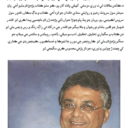
نه ڪڏھن ملاقات ٿي نه وري دوستي. گهڻي وقت کان پوء ڪو سٺو ڪتاب پڙهڻ لاءِ مليو آهي. پاڻ
سينئر سول سرونٽ رھيو ۽ روايتي سنڌي خاندان جو فرد آهي. ڪتاب ۾ ماڳ مڪان، لاهور سول
سروس اڪيڊمي، پوء پريان جو پنڌ ڀلوجهڙا عنوان ڏئي پڙهندڙن لاءِ دلچسپي پيدا ڪري ٿو. قلندر
شهباز جو فقير، مادام نورجهان ۽ مالا بيگم جو قلندر جي درگاھ تي راڳ رنگ ۾ رس ۽ چس ملي ٿو.
هن ڪتاب ۾ سگھاري تخليق، تحقيق، ادب موسيقي، ڏاهپ، رومانس ۽ سائنس جي ميلاپ جو
سنگم پڙهڻ لاءِ ملي ٿو. ڪارونجھر جي مورن جا ٽھوڪا ۽ حُسناڪيون، ڪينجھر ڍنڍ جي ڪناري
کي ڇھندڙ ڇولين ۽ نوريءَ جو ناز پڙهي محسوس ڪري سگھجي ٿو.