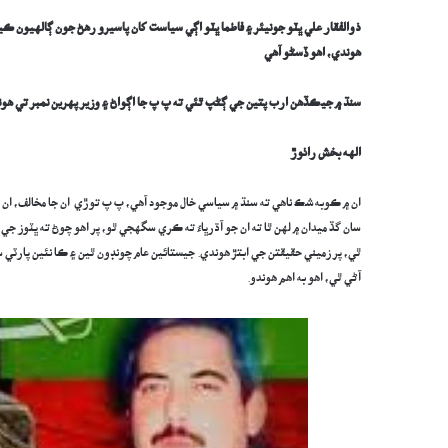
ذوالفقار علي ڀٽو جونيئر ۽ فاطما ڀٽو اڳي سياست کان پاسيرو رھڻ جون ڳالهيون
هوندي، اهو ڏسڻو آهي
سنڌ ۾ جيڪڏهن ارب پتين جي ڳڻپ ٿئي ته پ پ جا اڳواڻ ۽ وزير پهرين نمبر تي هون
الهه بخش راٺوڙ
ان ۾ ڪوبه شڪ ناهي ته سنڌ ۾ سياسي خال موجود آهي، پ پ توڙي ان جا مخالف، ان خا
سان گڏ ميدان ۾ لهن ٿا ته ان جو آڌرڀاءُ ته ڪري سگهجي ٿو، پر اهو چوڻ ته ڀٽوز جي 
ٿي، پر زميني حقيقتن جي ابتڙ هوندي. جيستائين عام چونڊون ٿين ۽ ڪا نئين پارٽ
آڻي ٿي، اهو به اهم هوندو.