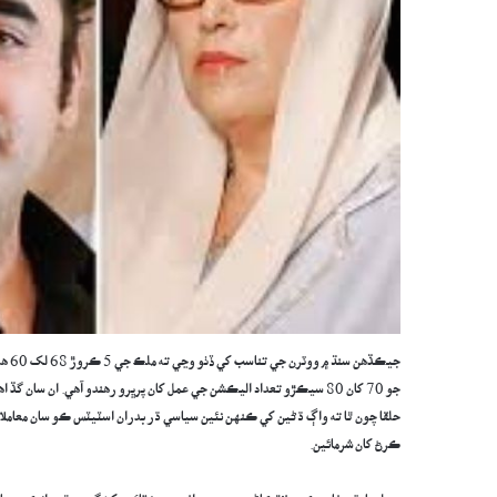
جو 70 کان 80 سيڪڙو تعداد اليڪشن جي عمل کان پرڀرو رهندو آهي. ان سان
حلقا چون ٿا ته واڳ ڌڻين کي ڪنهن نئين سياسي ڌر بدران اسٽيٽس ڪو سان معاملا ط
ڪرڻ کان شرمائين.