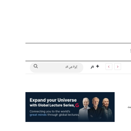
Sidebar
ڳولا
فالو
جي
لاءِ