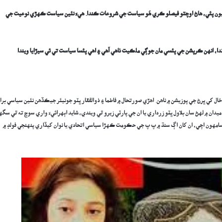
 ڪيون پئي، ھاڻ اوچتو فيصلو ڪري ھُو سياست جي شروعات ڪندا. هيءَ نئين سياست ڪهڙي نوعيت جي
دا، انهن ڪرپشن جي پئسي مان جوڳي ملڪيت ٺاهي آهي ۽ اهي پئسا سياست تي ئي سيڙايا ويندا
ل کي ڀرڻ جي پوزيشن ۾ ناهن. اهڙي صورتحال ۾ فاطما ۽ ذوالفقار ڀٽو جونيئر جيڪڏهن نئين سياسي بران
ميدان ۾ لهڻ سان بلاول ڀٽو زرداري يا ان جي پارٽي زيرو ٿي ويندي، شايد اٻهرائيءَ واري سوچ ته ٿي سگ
ي سامهون اچي، ان کان اڳ سنڌ ۾ پ پ جي حڪومت ڪهڙا سياسي اتحادي يا نوان کيڏاري پنهنجي فولڊ ۾