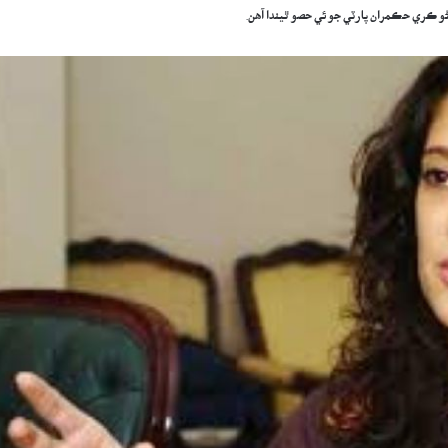
هڻو ڪري حڪمران پارٽي جو ئي حصو ٿيندا آهن.