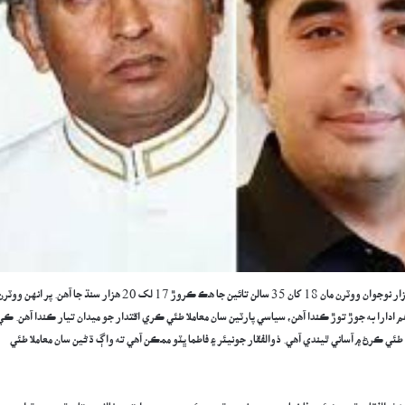
جيڪڏهن سنڌ ۾ ووٽرن جي تناسب کي ڏٺو وڃي ته ملڪ جي 5 ڪروڙ 68 لک 60 هزار نوجوان ووٽرن مان 18 کان 35 سالن تائين جا هڪ ڪروڙ 17 لک 20 هزار سنڌ جا آهن. پر انهن وو
 گڏ اهم ادارا به جوڙ توڙ ڪندا آهن، سياسي پارٽين سان معاملا طئي ڪري اقتدار جو ميدان تيار ڪندا آهن. ڪي
ئي ڪرڻ ۾ آساني ٿيندي آهي. ذوالفقار جونيئر ۽ فاطما ڀٽو ممڪن آهي ته واڳ ڌڻين سان معاملا طئي