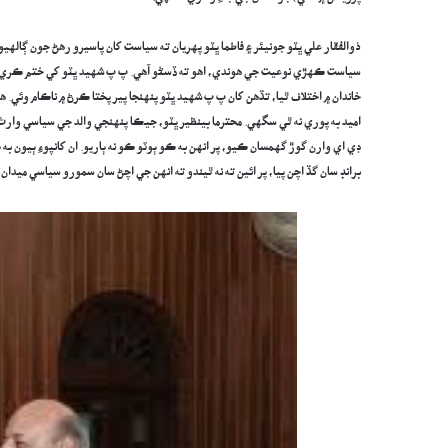
ذوالفقار علي ڀٽو جونيئر ۽ فاطما ڀٽو پهريان ته سياست کان پاسيرو رھڻ جون ڳال
سياست ڪهڙي نوعيت جي هوندي، اهو ته ڏسڻو آهي. پ پ شهيد ڀٽو کي ختم ڪري يا 
خاندان ۾ اختلاف ٿيا، تڏهن کان پ پ شهيد ڀٽو پنهنجا پير پختا ڪرڻ ۾ ناڪام وئي. ه
اميد به پوري نه ٿي سگهي. محترما بينظير ڀٽو، جيڪا پنهنجي والد جي سياسي وار
ڊي اي وارن گوڙ گهمسان ڪيو، پر انهن به ڪو ٻوٽو ڪو نه ٻاريو. ان کانپوءِ ٻيون به
برانڊ سان گڏ اچن پيا، پر ائين ته نه ٿيندو ته انهن جي اچڻ سان سمورو سياسي ميد