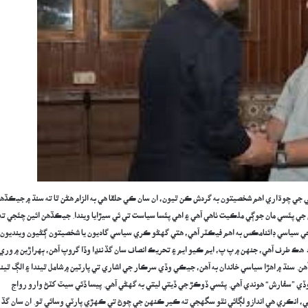
رٽي جي چوڌاري اهم شخصيتون به گردش ڪن ٿيون، ان سان ڪي حلقا هي به الزام هڻن ٿا ته سنڌ ۾ جيڪڏه
ن جي پئسي مان جوڳي ملڪيت ٺاهي آهي ۽ اهي پئسا سياست تي ئي سيڙايا ويندا. جيڪڏهن ائين چئجي ته
جي سياسي ڊائنامڪس به اهم فيڪٽر آهي، هتي گهڻو ڪري سياسي گاديون يا شخصيتون ڳڻيون وينديون
هڪ طرف آهي، جنهن ۾ پ پ، ايم ڪيو ايم ۽ تحريڪ انصاف سان گڏ ننڍا وڏا گروپ آهن، ٻهراڙين ۾ وري
ن. سنڌ ۾ اهڙا سياسي خاندان به آهن، جيڪي وڏي سرڪار جي اشاري تي پارٽين ۾ شامل ٿيندا ۽ الڳ ٿيند
ڏي ”سفارش“ هوندي آهي. پئسي ڏوڪڙ جي ڏيتي ليتي به گهڻي آهي. پيسا ڏئي سيٽ کٽڻ وارو رواج
 آهي، انڪري هي اندازو لڳائي نٿو سگهجي ته ڪير ڪنهن جي چوڻ تي ڪهڙي پارٽي وسائي ٿو. ان سان گڏ