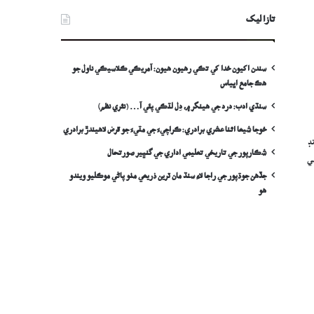
تازا ليک
سندن اکيون خدا کي تڪي رهيون هيون: آمريڪي ڪلاسيڪي ناول جو
هڪ جامع اڀياس
سنڌي ادب: درد جي ھينگر ۾، دِل لٽڪي پئي آ… (نثري نظم)
خوجا شيعا اثنا عشري برادري: ڪراچيءَ جي مٽيءَ جو قرض لاھيندڙ برادري
ڊ
شڪارپور جي تاريخي تعليمي اداري جي گنڀير صورتحال
هي
جڏهن جوڌپور جي راجا لاءِ سنڌ مان ٽرين ذريعي مٺو پاڻي موڪليو ويندو
ھو