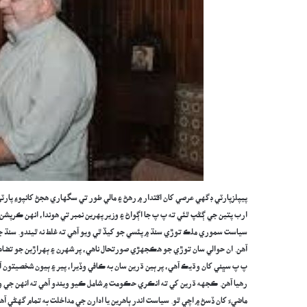
پيپلزپارٽي ڊگهي عرصي کان اقتدار ۾ رهڻ ۽ مالي طور تي سگهاري هجڻ کانپوءِ پا
ارب پتين جي ڳڻپ ٿئي ته پ پ جا اڳواڻ ۽ وزير پهرين نمبر تي هوندا، انهن ڪرپش
سياست سموري ملڪ توڙي سنڌ ۾ پئسي جو کيڏ ٿي ويو آهي ته غلط نه ٿيندو. سنڌ 
آهن. ان حوالي سان توڙي جو هڪجهڙي صورتحال ناهي، پر شهرن ۽ ٻهراڙين جو تضاد 
پ پ سڀني کان وڌيڪ آهي، پر ٻين ڌرين سان به ڪافي وڏيرا، پير ۽ ٻيون شخصيتون آه
رهيا آهن. ڪجهه ڌرين کي ته انڪري حڪومت ۾ شامل ڪيو ويندو آهي ته انهن جي و
ماضيءَ کان ڏسڻ ۾ اچي ٿو. سياست اندر ٻاهرين يا ادارن جي مداخلت به تمام گهڻي