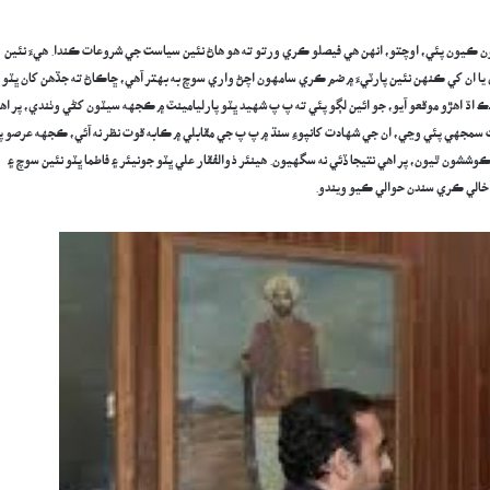
هيون ڪيون پئي، اوچتو، انهن هي فيصلو ڪري ورتو ته هو هاڻ نئين سياست جي شروعات ڪندا. هيءَ نئين
ان کي ڪنهن نئين پارٽيءَ ۾ ضم ڪري سامهون اچڻ واري سوچ به بهتر آهي، ڇاڪاڻ ته جڏهن کان ڀٽو
ڪ اڌ اهڙو موقعو آيو، جو ائين لڳو پئي ته پ پ شهيد ڀٽو پارليامينٽ ۾ ڪجهه سيٽون کڻي وٺندي، پر اها
ث سمجهي پئي وڃي، ان جي شهادت کانپوءِ سنڌ ۾ پ پ جي مقابلي ۾ ڪابه قوت نظر نه آئي، ڪجهه عرصو پ
 ڪوششون ٿيون، پر اهي نتيجا ڏئي نه سگهيون. هينئر ذوالفقار علي ڀٽو جونيئر ۽ فاطما ڀٽو نئين سوچ ۽
ان خالي ڪري سندن حوالي ڪيو ويندو.