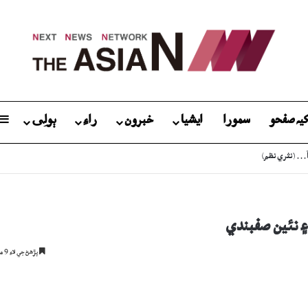
يہ صفحو
سمورا
ايشيا
خبرون
راءِ
ٻولِی
ٽيءَ جو قرض لاھيندڙ برادري
۽ نئين صفبندي
پڙھڻ جي لاءِ 9 منٽ