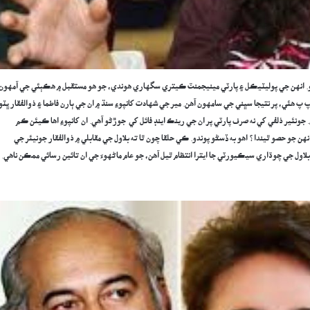
ندو. انهن جي پوليٽيڪل ۽ پارٽي مينيجمنٽ ڪيتري سگهاري هوندي، جو هو مستقبل ۾ هڪٻئي جي آمهون
پ هئي، پر نتيجا سڀني جي سامهون آهن. مير جي شهادت کانپوءِ سنڌ ۾ ان جي ٻارن فاطما ۽ ذوالفقار ڀٽو
 جونئير ذلفي کي نه صرف پارٽي پر ان جي رينڪ اينڊ فائل کي جوڙڻو آهي. ان کانپوءِ اها ڪيئن ڪم
هن جو حصو ٿيندا ؟ اهو به ڏسڻو پوندو. ڪي حلقا چون ٿا ته بلاول جي مقابلي ۾ ذوالفقار جونيئر جي
بلاول جي چوڌاري سيڪيورٽي جا ايترا انتظام ٿيل آهن، جو عام ماڻهوءَ جي ان تائين رسائي ممڪن ناهي.