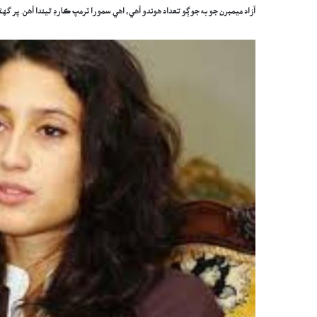
آزاد ميمبرن جو به جوڳو تعداد هوندو آهي، اهي سمورا ٽرمپ ڪارڊ ٿيندا آهن. پر گ