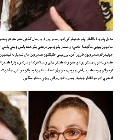
بلاول ڀٽو ۽ ذوالفقار ڀٽو جونيئر کي انهن سمورين ڌرين سان گڏجي ڪم ڪرڻو پو
سامهون بيهي سگهندا. ماضيءَ ۾ ممتاز ڀٽو ۽ مير مرتضي ڀٽو هڪ پاسي ۽ ٻئي پاسي پ 
جونيئر لاءِ همدرديون ضرور آهن، پر زميني حقيقتون همدردين سان تبديل نه ٿينديون.
ڪندي، اهو به ڏسڻو پوندو. هنن وٽ ڪيترا مالي وسيلا هوندا ۽ سرنديءَ وارا ڪيترا ان
نوجوانن ۾ وڌيڪ اپيل آهي ۽ ووٽرن جو وڏو تعداد به انهن نوجوانن جو آهي. جڏهن ته 
انڪري اهو ذوالفقار جونيئر جيان ماڻهن ۾ اٿي ويهي به نٿو سگهي.