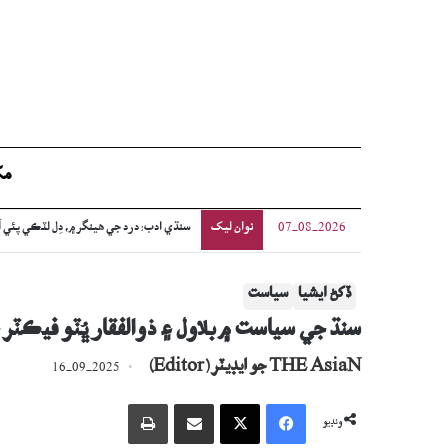
مک
نوان ليک
خوجا شيعا اثنا عشري برادري: ڪراچيءَ جي م
07-08-2026
ڏکڻ ايشيا
سياست
سنڌ جي سياست ۾ بلاول ۽ ذوالفقار ڀُٽو فيڪٽر 
THE AsiaN جو ايڊيٽر (Editor)
16-09-2025
Facebook
X
اي ميل وسيلي ونڊيو
پرنٽ
ونڊيو