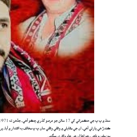
ڪندڙ هي پارٽي آهي، ان جي مقابلي ۾ وقفي وقفي سان پ پ مخالف به اقتدار ۾ آيا، پ
پوزيشن ۾ ناهي، جو اها ان جي جاءِ والاري سگهي.