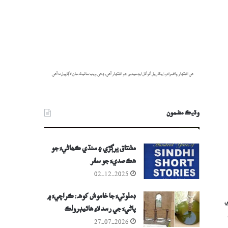
هي اشتهار پاڻمرادو ڏيکاريل گوگل ايڊسينس جو اشتهار آهي، ۽ هي ويب سائيٽ سان لاڳاپيل نه آهي.
وڌيڪ مضمون
مشتاق ڀرڳڙي ۽ سنڌي ڪھاڻيءَ جو
ھڪ صديءَ جو سفر
02-12-2025
ڊملوٽيءَ جا خاموش کوهہ: ڪراچيءَ ۾
مراني
پاڻيءَ جي رسد لاءِ هائيڊرولڪ
انجنيئرنگ معجزو
27-07-2026