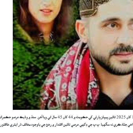
سنڌ ۾ پ پ جي حڪمراني کي 17 سالن جو عرصو گذري چڪو آهي، جڏهن ته 1971 کان 2025 تائين پيپلز پارٽي کي حڪومت ۾ 44 کان 45 سال ٿي ويا آهن. سنڌ ۾ وڌيڪ عرصو حڪ
ر اهي جٽاءُ ڪري نه سگهيا. پ پ جي ڊگهي عرصي تائين اقتدار ۾ رهڻ جي باوجود مخالف ڌر ايتري طاقتور