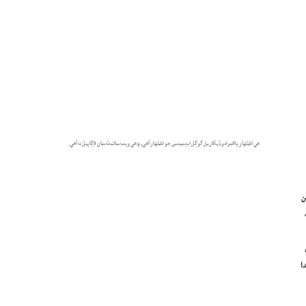
هي اشتهار پاڻمرادو ڏيکاريل گوگل ايڊسينس جو اشتهار آهي، ۽ هي ويب سائيٽ سان لاڳاپيل نه آهي.
ن
ا