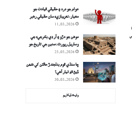
عوام جو درد ۽ حقيقي قيادت جو
معيار: نعريبازيءَ سان حقيقي رھبر
نٿو سڏائي سگھجي
11-03-2026
ي
موهن جو دڙو ۽ آر ڊي بئنرجيءَ جي
وساريل رپورٽ: صدين جي تاريخ جو
اڏاوتي داستان
25-05-2026
ڇا سنڌي قوم بدلجندڙ حالتن کي مُنھن
ڏيڻ لاءِ تيار آھي؟
30-03-2026
وڌيڪ ڏيکاريو