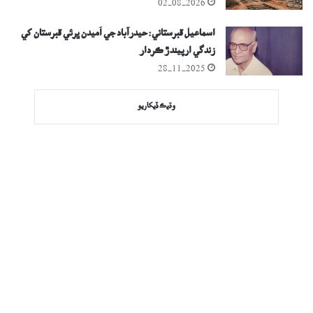
02-08-2026
اسماعيل قبرستاني: حيدرآباد جي اُميدن ڀرئي قبرستان کي
زندگي ارپيندڙ ڪردار
28-11-2025
وڌيڪ ڏيکاريو