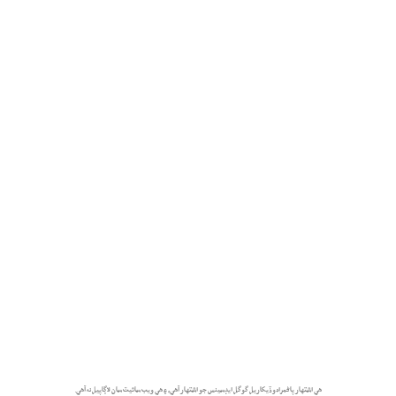
هي اشتهار پاڻمرادو ڏيکاريل گوگل ايڊسينس جو اشتهار آهي، ۽ هي ويب سائيٽ سان لاڳاپيل نه آهي.