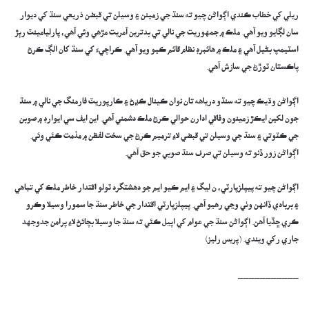
ريلي کي خطاب ڪندي اڳواڻن چيو ته سنڌ جي زمينن ۽ وسيلن تي قبضن ذريعي سنڌ کي ديوار
سان لڳايو ويو آهي. ملڪ ۾ جمهوريت جي نالي تي بدترين آمريت مڙهي وئي آهي، پارليامينٽ رٻڙ
اسٽيمپ بڻيل آهي ۽ ملڪ ۾ هائبرڊ نظام قائم ڪيو ويو آهي. ڪراچيءَ کي سنڌ کان الڳ ڪرڻ
پاڪستان ٽوڙڻ جي سازش آهي.
اڳواڻن وڌيڪ چيو ته سنڌو درياهه تان نوان ڪينال ڪڍڻ ۽ ڪارپوريٽ فارمنگ جي نالي ۾ سنڌ
جون لکين ايڪڙ زمينون وفاقي ادارن حوالي ڪرڻ ملڪ دشمني آهي. اين ايف سي ايوارڊ ۾ صوبن
جي ڪٽوتي ۽ سنڌ جي وسيلن تي قبضي لاءِ ترميم ڪرڻ جي سخت لفظن ۾ مذمت ڪئي وئي.
اڳواڻن زور ڏنو ته وسيلن تي صرف سنڌ صوبي جو حق آهي.
اڳواڻن چيو ته پيپلزپارٽي، ن ليگ ۽ ايم ڪيو ايم جو دهشتگرد ٽولو اقتدار خاطر ملڪ کي تباهي
۽ بربادي ڏانهن وٺي وڃي رهيو آهي. پيپلزپارٽي اقتدار جي خاطر سنڌ جا سمورا وسيلا وڪرو
ڪري ڇڏيا آهن. اڳواڻن سنڌ جي عوام کي اپيل ڪئي ته سنڌ جا وسيلا بچائڻ لاءِ پرامن جدوجهد
جاري رکي ويندي. (پريس رليز)
___________