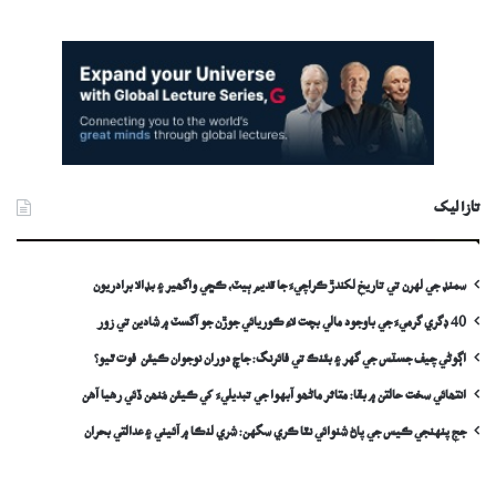
تازا ليک
سمنڊ جي لهرن تي تاريخ لکندڙ ڪراچيءَ جا قديم ٻيٽ، ڪڇي واگھير ۽ بڊالا برادريون
40 ڊگري گرميءَ جي باوجود مالي بچت لاءِ ڪوريائي جوڙن جو آگسٽ ۾ شادين تي زور
اڳوڻي چيف جسٽس جي گهر ۽ بئنڪ تي فائرنگ: جاچ دوران نوجوان ڪيئن فوت ٿيو؟
انتھائي سخت حالتن ۾ بقا: متاثر ماڻھو آبهوا جي تبديليءَ کي ڪيئن مُنھن ڏئي رهيا آهن
جج پنهنجي ڪيس جي پاڻ شنوائي نٿا ڪري سگهن: شري لنڪا ۾ آئيني ۽ عدالتي بحران