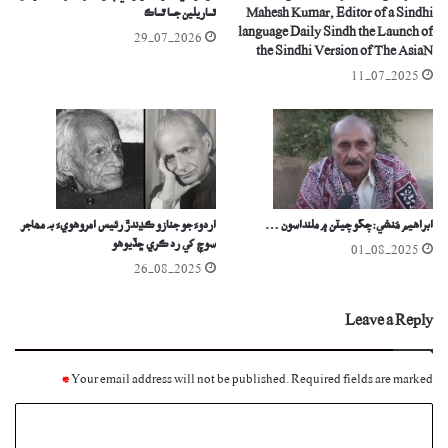
Mahesh Kumar, Editor of a Sindhi
ٿــاريلين جــا ٿــاڪ
language Daily Sindh the Launch of
29-07-2026
the Sindhi Version of The AsiaN
11-07-2025
ابراهيم مُنشي: چڱو چيٽن ۾ ملنداسون …
اُردوءَ جو جنازو ڪڍندڙ رئيس امروھويءَ بہ مھاجر
سوچ کي رد ڪري ڇڏيوھو
01-08-2025
26-08-2025
Leave a Reply
*
Your email address will not be published.
Required fields are marked
C
o