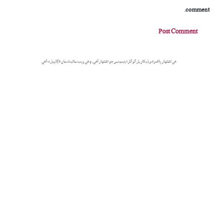
comment.
هي اشتهار پاڻمرادو ڏيکاريل گوگل ايڊسينس جو اشتهار آهي، ۽ هي ويب سائيٽ سان لاڳاپيل نه آهي.