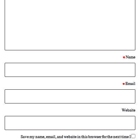
m
m
e
n
t
*
*
Name
*
Email
Website
Save my name, email, and website in this browser for the next time I