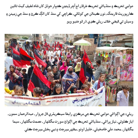
عوامي تحريڪ ۽ سنڌياڻي تحريڪ طرفان اڄ آچر ڏينھن ڪنڀار هوٽل کان شاھ لطيف گيٽ تائين
ڪارپوريٽ فارمنگ، نون ڪينالن جي کوٽائي، ڪراچي کي سنڌ کان الڳ ڪرڻ ۽ سنڌ جي زمينن ۽
وسيلن تي قبضي خلاف ريلي ڪڍي ڌرڻو هنيو ويو.
ريليءَ جي اڳواڻي عوامي تحريڪ جي مرڪزي رابطا سيڪريٽري لال جروار، عبدالرحمان سمون،
اياز ڪلوئي، نياز ڀراڻي، سنڌياڻي تحريڪ جي اڳواڻ سورٺ مڱڻهار، عصمت مڱڻهار، سيما
مڱڻهار، محمد علي خاصخيلي، خليل اوٺو، مظهر ميرجت ۽ نبي بخش ميرجت ڪئي.