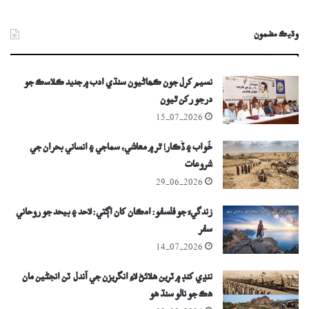
وڌيڪ مضمون
نسيم کرل جون ڪھاڻيون سنڌي ادب ۾ جديد ڪلاسڪ جو
درجو رکن ٿيون
15-07-2026
خُواب ۽ ڏُڪار! ٿر ۾ معاشي، سماجي ۽ انساني بحران جي
شروعات
29-06-2026
زندگيءَ جو فلسفو: امڪان کان اڳتي: لاحد ۽ بيحد جو روحاني
سفر
14-07-2026
ننڍي کنڊ ۾ ٽرين ھلائڻ لاءِ انگريزن جي آندل ٽن انجڻين مان
ھڪ جو نالو سنڌ ھو