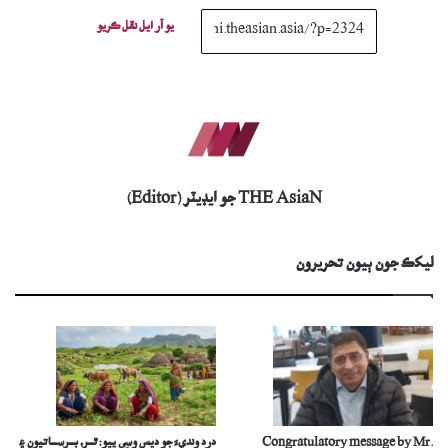
يو آر ايل نقل ڪريو
THE AsiaN جو ايڊيٽر (Editor)
ليکڪ جون ٻيون تحريرون
Congratulatory message by Mr.
درد ونديءَ جو ديس وسِي پيو: ٿـــر، بـــرســـاتيون ۽