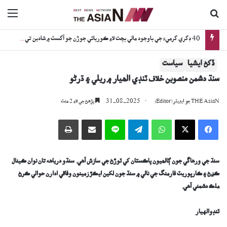
ڳولا جي لاءِ
nu
اڳوڻي چيف جسٽس جي گهر ۽ بئنڪ تي فائرنگ: جاچ دوران نوجوان ڪيئن فوت ٿيو؟
ڏکڻ ايشيا
سياست
سنڌ دشمن منصوبن خلاف ٽنڊي الھيار ۾ ريلي ۽ ڌرڻو
31-08-2025
THE AsiaN جو ايڊيٽر (Editor)
پڙھڻ جي لاءِ 2 منٽ
Facebook
X
WhatsApp
Telegram
Line
اي ميل وسيلي ونڊيو
پرنٽ
سنڌ جي ورھاڱي جون ڳالھيون پاڪستان کي ٽوڙڻ جي سازش آھي. سنڌو درياهه تان نوان ڪينال
ڪڍڻ ۽ ڪارپوريٽ فارمنگ جي نالي ۾ سنڌ جون لکين ايڪڙ زمينون وفاقي ادارن حوالي ڪرڻ
ملڪ دشمني آهي.
ٽنڊوالهيار