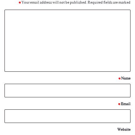
*
Your email address will not be published.
Required fields are marked
C
o
m
m
e
n
t
*
*
Name
*
Email
Website