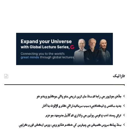
تازا ليک
جڏهن جوڌپور جي راجا لاءِ سنڌ مان ٽرين ذريعي مٺو پاڻي موڪليو ويندو ھو
جديد سائنس ۽ ٽيڪنالاجيءَ سبب سرمائيداراڻي نظام ۾ ڦڙڦوٽ جا آثار
ترقي پسند ادب ۽ قومي ٻولين جي واڌاري لاءِ گڏيل جدوجهد جو عزم
سنڌ پبلڪ سروس ڪميشن جي چيئرمن کي ھڪدم ھٽايو وڃي: وومن ايڪشن فورم ڪراچي