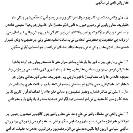
ڪاروائي ناهي ٿي سگهي.
12 مئي واقعي بابت سڀ کان وڏو سوال اهو اٿاريو ويندو رهيو آهي ته جڏهن شهر ۾ کلي عام
هٿياربند ڪارروايون ٿي رهيون هيون ته قانون لاڳو ڪندڙ ادارا خاموش ڇو رهيا؟ ڪيترن شاهدن
۽ سياسي ڌرين الزام لڳايو ته پوليس ۽ انتظاميا بي وس نظر آئي يا وري ڄاڻي واڻي غير فعال رهي.
ان وقت جي حڪومت ۽ حڪومتي اتحادين تي به سخت تنقيد ڪئي وئي، پر ڪنهن به وڏي ذميوار
شخص خلاف اهڙي ڪارروائي نه ٿي، جيڪا متاثر خاندانن کي انصاف جو احساس ڏياري سگهي.
12 مئي ۾ مارجي ويل ماڻهن جا وارث اڄ به اهو سوال ڪن ٿا ته سندن پيارن جو ڏوهه ڇا هو؟
ڪيترائي نوجوان، مزدور، سياسي ڪارڪن، وڪيل ۽ عام شهري انهيءَ تشدد جي ور چڙهي ويا.
ڪجهه خاندانن جا واحد ڪمائيندڙ ماڻهو مارجي ويا، جنهن بعد سندن گهر معاشي بحران جو
شڪار ٿيا. ڪيترائي زخمي ماڻهو اڄ به ذهني ۽ جسماني تڪليفون برداشت ڪري رهيا آهن. هر
سال 12 مئي تي متاثر خاندان، وڪيل تنظيمون ۽ انساني حقن جا ادارا انصاف لاءِ آواز اٿارين ٿا، پر
وقت گذرڻ سان گڏ ڪيترن کي اهو احساس ٿيڻ لڳو آهي ته شايد سندن فرياد ٻڌڻ وارو ڪو ناهي.
12 مئي واقعي تي مختلف وقتن تي جاچ ۽ عدالتي ڪارروائين جون ڳالهيون ٿينديون رهيون، پر
اڄ تائين ڪو اهڙو حتمي فيصلو سامهون نه اچي سگهيو آهي، جيڪو قوم جي زخمن تي مرهم رکي
سگهي. سياسي ڌريون اڃا تائين هڪ ٻئي تي الزام هڻنديون رهن ٿيون، جڏهن ته حقيقت اها آهي