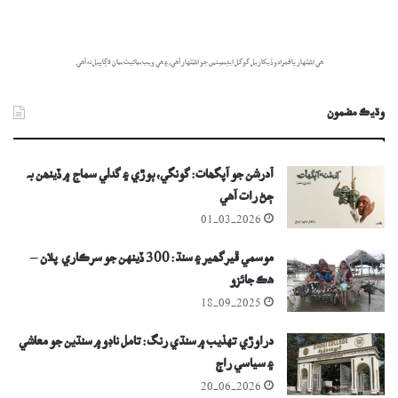
هي اشتهار پاڻمرادو ڏيکاريل گوگل ايڊسينس جو اشتهار آهي، ۽ هي ويب سائيٽ سان لاڳاپيل نه آهي.
وڌيڪ مضمون
آدرشن جو آپگھات: گونگي، ٻوڙي ۽ گدلي سماج ۾ ڏينھن بہ
ڄڻ رات آھي
01-03-2026
موسمي ڦيرگھير ۽ سنڌ: 300 ڏينهن جو سرڪاري پلان –
هڪ جائزو
18-09-2025
دراوڙي تهذيب ۾ سنڌي رنگ: تامل ناڊو ۾ سنڌين جو معاشي
۽ سياسي راڄ
20-06-2026