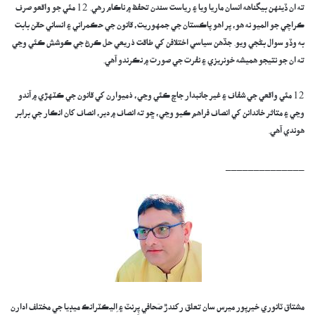
ته ان ڏينهن بيگناهه انسان ماريا ويا ۽ رياست سندن تحفظ ۾ ناڪام رهي. 12 مئي جو واقعو صرف
ڪراچي جو الميو نه هو، پر اهو پاڪستان جي جمهوريت، قانون جي حڪمراني ۽ انساني حقن بابت
به وڏو سوال بڻجي ويو. جڏهن سياسي اختلافن کي طاقت ذريعي حل ڪرڻ جي ڪوشش ڪئي وڃي
ته ان جو نتيجو هميشه خونريزي ۽ نفرت جي صورت ۾ نڪرندو آهي.
12 مئي واقعي جي شفاف ۽ غير جانبدار جاچ ڪئي وڃي، ذميوارن کي قانون جي ڪٽهڙي ۾ آندو
وڃي ۽ متاثر خاندانن کي انصاف فراهم ڪيو وڃي، ڇو ته انصاف ۾ دير، انصاف کان انڪار جي برابر
هوندي آهي.
______________
مشتاق ٽانوري خيرپور ميرس سان تعلق رکندڙ صَحافي پِرنٽ ۽ اِليڪٽرانڪ ميڊيا جي مختلف ادارن