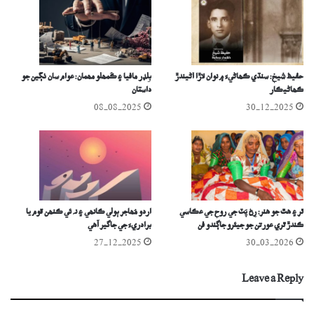
حفيظ شيخ: سنڌي ڪھاڻيءَ ۾ نوان لاڙا آڻيندڙ
بِلڊر مافيا ۽ ڪُمھلو مھمان: عوام سان ٺڳين جو
ڪھاڻيڪار
داستان
08-08-2025
30-12-2025
ٿر ۽ ھٿ جو هنر: رِڻ پَٽ جي روح جي عڪاسي
اُردو مُھاجر ٻولي ڪانھي ۽ نہ ئي ڪنھن قوم يا
ڪندڙ ٿري عورتن جو جيئرو جاڳندو فن
برادريءَ جي جاگير آھي
27-12-2025
30-03-2026
Leave a Reply