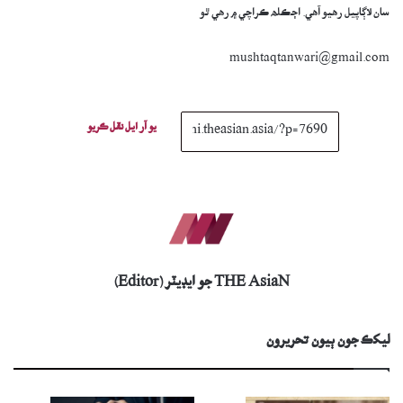
سان لاڳاپيل رهيو آهي. اڄڪلھ ڪراچي ۾ رهي ٿو
mushtaqtanwari@gmail.com
يو آر ايل نقل ڪريو
THE AsiaN جو ايڊيٽر (Editor)
ليکڪ جون ٻيون تحريرون