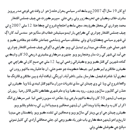
اڄ کان 19 سال اڳ 2007ع ۾ ملڪ اندر سياسي بحران هلندڙ هو. ان وقت جي فوجي صدر پرويز
مشرف خلاف وڪيلن جي تحريڪ زور وٺي رهي هئي. سپريم ڪورٽ جي چيف جسٽس افتخار
محمد چوڌري کي معطل ڪرڻ بعد سڄي ملڪ ۾ احتجاج شروع ٿي چڪا هئا. 12 مئي 2007ع تي
چيف جسٽس افتخار چوڌري کي ڪراچي بار ايسوسيئيشن خطاب لاءِ سڏايو هو. سندس آمد کان اڳ
ئي شهر ۾ سياسي ڇڪتاڻ وڌي وئي. مختلف سياسي ۽ مذهبي جماعتن طاقت جو مظاهرو ڪيو ۽
شهر عملي طور جنگ جي ميدان ۾ تبديل ٿي ويو. ڪراچي ۾ اڳوڻي چيف جسٽس افتخار چوڌري
جي آمد تي شهر کي رت سان وهنجاريو ويو. جنهن ۾ سرڪاري مشينري ذريعي 50 کان وڌيڪ بي
گناهه شهرين کي قتل ڪيو ويو ۽ ڪيترائي زخمي ٿي پيا. 12 مئي جي صبح کان ئي ڪراچي جي
ڪيترن علائقن ۾ ايم ڪيو ايم، جيڪا حڪومت جو حصو ھئي، ان جا هٿياربند ماڻهو روڊن تي
نڪري آيا. شاهراهِ فيصل، ڪارساز، ملير، ناظم آباد، اورنگي، لياقت آباد ۽ ٻين علائقن ۾ فائرنگ جا
واقعا شروع ٿي ويا. ٽي وي چينلن تي سڌي نشريات دوران ماڻهو قتل ٿيندي ڏٺا ويا. ڪيترن ئي
هنڌن تي گاڏيون ساڙيون ويون، روڊ بند ڪيا ويا ۽ عام شهري ڪلاڪن تائين ڦاٿل رهيا. رپورٽن
موجب ان ڏينهن 50 کان وڌيڪ ماڻهو مارجي ويا، جڏهن ته سوين زخمي ٿيا. غير سرڪاري انگ
اکر ان کان به وڌيڪ ٻڌايا ويندا آهن. ان ڏينهن صحافين ۽ ميڊيا ادارن کي به نشانو بڻايو ويو.
ڪيترن چينلن جي او بي وينز کي ساڙيو ويو ۽ صحافين تي تشدد ڪيو ويو. پاڪستان جي ميڊيا
تاريخ ۾ اهو ڏينهن هڪ ڪاري باب طور ياد ڪيو وڃي ٿو، جتي صحافتي آزادي کي کليل نموني
دٻائڻ جي ڪوشش ڪئي وئي.