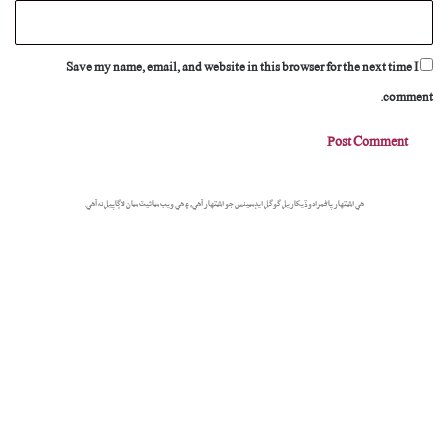
Save my name, email, and website in this browser for the next time I
comment.
هي اشتهار پاڻمرادو ڏيکاريل گوگل ايڊسينس جو اشتهار آهي، ۽ هي ويب سائيٽ سان لاڳاپيل نه آهي.