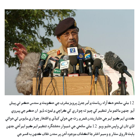
12 مئي سانحو هڪ آزاد رياست ۾ آمر جنرل پرويز مشرف جي حڪومت ۾ سندس حڪم تي پيش
آيو. جنهن ماڻھو مار تنظيم کي چيو ته چوڌري کي ڪراچي ۾ لھڻ نه ڏيو. ان حڪم جي پيروي
ڪندي ايم ڪيو ايم جي ھٿياربندن شھر ۾ رت جي ھولي کيڏي ۽ افتخار چوڌري مايوس ٿي هوائي
اڏي تان ئي واپس ھليو ويو. 12 مئي سانحي جي ذميوار دهشتگرد تنظيم ايم ڪيو ايم آهي.جنهن
بابت فاروق ستار ۽ وسيم اختر جا انڪشاف موجود آهن.پر سندن خلاف ڪنهن به قسم جي