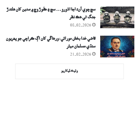
سچ چوي آنءُ اڃا اڌورو… سچ ۽ ڪُوڙ وچ ۾ صدين کان ھلندڙ
جنگ تي ھڪ نظر
08-02-2026
قاضي خدا بخش مورائي: ورھاڱي کان اڳ ڪراچي جو پھريون
سنڌي مسلمان ميئر
21-02-2026
وڌيڪ ڏيکاريو