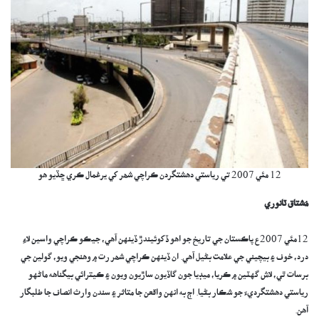
12 مئي 2007 تي رياستي دھشتگردن ڪراچي شھر کي يرغمال ڪري ڇڏيو ھو
مُشتاق ٽانوري
12مئي 2007ع پاڪستان جي تاريخ جو اهو ڏکوئيندڙ ڏينهن آهي، جيڪو ڪراچي واسين لاءِ
درد، خوف ۽ بيچيني جي علامت بڻيل آهي. ان ڏينهن ڪراچي شھر رت ۾ وهنجي ويو، گولين جي
برسات ٿي، لاش گهٽين ۾ ڪريا، ميڊيا جون گاڏيون ساڙيون ويون ۽ ڪيترائي بيگناهه ماڻهو
رياستي دھشتگرديءَ جو شڪار بڻيا. اڄ به انهن واقعن جا متاثر ۽ سندن وارث انصاف جا طلبگار
آهن.