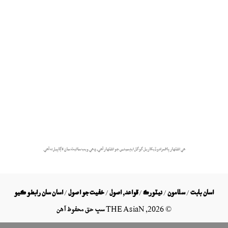
هي اشتهار پاڻمرادو ڏيکاريل گوگل ايڊسينس جو اشتهار آهي، ۽ هي ويب سائيٽ سان لاڳاپيل نه آهي.
اسان بابت
/
سلامون
/
نيٽورڪ
/
قواعد, اصول
/
خفيت جو اصول
/
اسان سان رابطو ڪيو
©
2026
, THE AsiaN سڀ حق محفوظ آھن