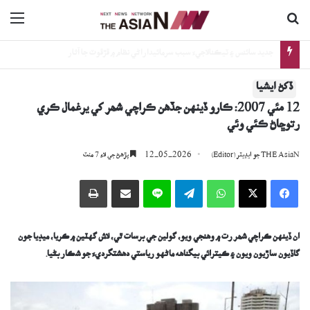
ڳولا جي لاءِ
nu
ترقي پسند ادب ۽ قومي ٻولين جي واڌاري لاءِ گڏيل جدوجهد جو عزم
ڏکڻ ايشيا
12 مئي 2007: ڪارو ڏينهن جڏھن ڪراچي شھر کي يرغمال ڪري
رتوڇاڻ ڪئي وئي
12-05-2026
THE AsiaN جو ايڊيٽر (Editor)
پڙھڻ جي لاءِ 7 منٽ
Facebook
X
WhatsApp
Telegram
Line
اي ميل وسيلي ونڊيو
پرنٽ
ان ڏينهن ڪراچي شھر رت ۾ وهنجي ويو، گولين جي برسات ٿي، لاش گهٽين ۾ ڪريا، ميڊيا جون
گاڏيون ساڙيون ويون ۽ ڪيترائي بيگناهه ماڻهو رياستي دھشتگرديءَ جو شڪار بڻيا.