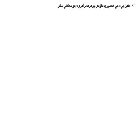
ڪراچيءَ جي تعمير ۽ داؤدي بوهره برادريءَ جو معاشي سفر